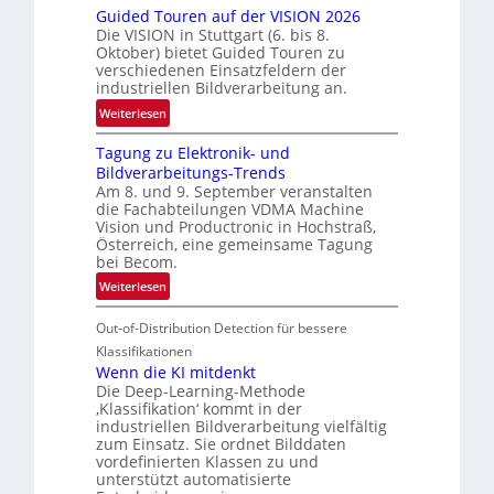
n
Guided Touren auf der VISION 2026
ü
z
Die VISION in Stuttgart (6. bis 8.
c
t
Oktober) bietet Guided Touren zu
k
verschiedenen Einsatzfeldern der
e
k
industriellen Bildverarbeitung an.
M
e
:
ö
Weiterlesen
h
G
g
r
Tagung zu Elektronik- und
u
l
d
Bildverarbeitungs-Trends
i
i
e
Am 8. und 9. September veranstalten
d
c
r
die Fachabteilungen VDMA Machine
e
h
Vision und Productronic in Hochstraß,
i
d
k
Österreich, eine gemeinsame Tagung
n
T
e
bei Becom.
V
o
i
:
Weiterlesen
I
u
t
T
S
r
e
Out-of-Distribution Detection für bessere
a
I
e
n
g
Klassifikationen
O
n
u
Wenn die KI mitdenkt
N
a
Die Deep-Learning-Methode
n
T
u
‚Klassifikation‘ kommt in der
g
e
industriellen Bildverarbeitung vielfältig
f
z
c
zum Einsatz. Sie ordnet Bilddaten
d
u
h
vordefinierten Klassen zu und
e
E
unterstützt automatisierte
T
r