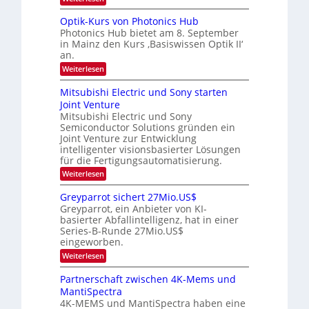
W
i
K
e
a
I
u
t
Optik-Kurs von Photonics Hub
c
-
s
h
Photonics Hub bietet am 8. September
u
E
-
s
in Mainz den Kurs ‚Basiswissen Optik II‘
n
i
S
t
an.
n
e
g
u
s
m
:
Weiterlesen
m
s
a
i
O
i
t
-
n
p
m
Mitsubishi Electric und Sony starten
z
a
t
T
e
Joint Venture
n
r
i
r
r
i
Mitsubishi Electric und Sony
k
s
m
e
Semiconductor Solutions gründen ein
-
t
m
K
Joint Venture zur Entwicklung
n
e
t
u
n
intelligenter visionsbasierter Lösungen
d
i
r
H
für die Fertigungsautomatisierung.
n
s
s
a
d
:
Weiterlesen
v
l
e
M
o
b
r
i
n
j
Greyparrot sichert 27Mio.US$
D
t
P
a
Greyparrot, ein Anbieter von KI-
A
s
h
h
basierter Abfallintelligenz, hat in einer
C
u
o
r
H
Series-B-Runde 27Mio.US$
b
t
-
eingeworben.
i
o
I
s
n
:
Weiterlesen
n
h
i
G
d
i
c
r
Partnerschaft zwischen 4K-Mems und
u
E
s
e
s
l
MantiSpectra
H
y
t
e
u
4K-MEMS und MantiSpectra haben eine
p
r
c