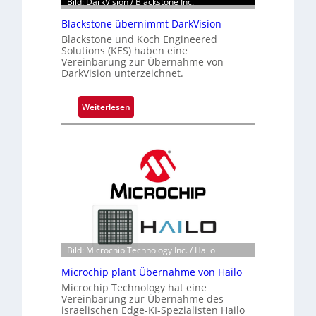
Bild: DarkVision / Blackstone Inc.
Blackstone übernimmt DarkVision
Blackstone und Koch Engineered
Solutions (KES) haben eine
Vereinbarung zur Übernahme von
DarkVision unterzeichnet.
:
Weiterlesen
B
l
a
c
k
s
t
o
n
Bild: Microchip Technology Inc. / Hailo
e
ü
Microchip plant Übernahme von Hailo
b
Microchip Technology hat eine
Vereinbarung zur Übernahme des
e
israelischen Edge-KI-Spezialisten Hailo
r