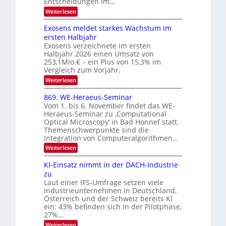
Entscheidungen im…
l
a
V
e
:
Weiterlesen
l
I
W
k
k
e
S
Exosens meldet starkes Wachstum im
t
s
n
I
ersten Halbjahr
r
n
Exosens verzeichnete im ersten
O
d
o
Halbjahr 2026 einen Umsatz von
i
N
n
e
253,1Mio.€ – ein Plus von 15,3% im
2
K
i
Vergleich zum Vorjahr.
I
0
k
:
Weiterlesen
m
2
E
-
i
6
x
t
869. WE-Heraeus-Seminar
u
o
d
Vom 1. bis 6. November findet das WE-
n
s
e
Heraeus-Seminar zu ‚Computational
e
d
n
Optical Microscopy‘ in Bad Honnef statt.
n
k
B
Themenschwerpunkte sind die
s
t
i
m
Integration von Computeralgorithmen…
e
l
:
Weiterlesen
l
d
8
d
6
v
KI-Einsatz nimmt in der DACH-Industrie
e
9
t
zu
e
.
s
Laut einer IFS-Umfrage setzen viele
r
W
t
Industrieunternehmen in Deutschland,
E
a
a
-
Österreich und der Schweiz bereits KI
r
r
H
ein: 43% befinden sich in der Pilotphase,
k
e
b
e
27%…
r
s
e
:
Weiterlesen
a