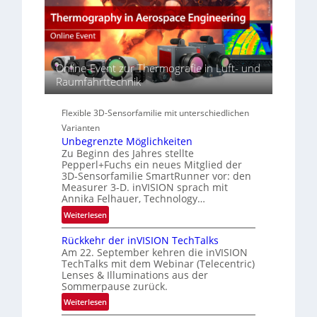
r
s
A
s
S
-
p
e
R
e
r
e
c
i
Online-Event zur Thermografie in Luft- und
g
t
e
Raumfahrttechnik
i
r
s
o
a
-
n
l
Flexible 3D-Sensorfamilie mit unterschiedlichen
B
N
Varianten
-
e
Unbegrenzte Möglichkeiten
R
w
Zu Beginn des Jahres stellte
u
Pepperl+Fuchs ein neues Mitglied der
s
n
3D-Sensorfamilie SmartRunner vor: den
‘
d
Measurer 3-D. inVISION sprach mit
Annika Felhauer, Technology…
e
:
Weiterlesen
U
Rückkehr der inVISION TechTalks
n
Am 22. September kehren die inVISION
b
TechTalks mit dem Webinar (Telecentric)
e
Lenses & Illuminations aus der
g
Sommerpause zurück.
r
:
Weiterlesen
e
R