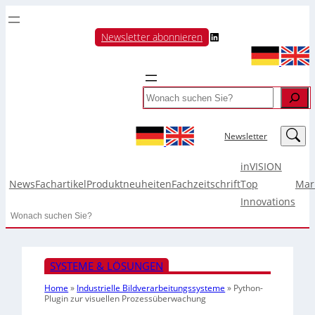
LinkedIn
Newsletter abonnieren
Search
LinkedIn
Newsletter
inVISION
News
Fachartikel
Produktneuheiten
Fachzeitschrift
Top
Mar
Innovations
Search
SYSTEME & LÖSUNGEN
Home
»
Industrielle Bildverarbeitungssysteme
»
Python-
Plugin zur visuellen Prozessüberwachung