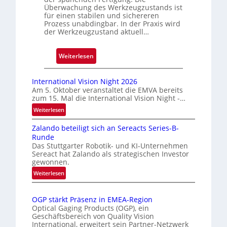
e
Überwachung des Werkzeugzustands ist
D
für einen stabilen und sichereren
r
Prozess unabdingbar. In der Praxis wird
der Werkzeugzustand aktuell…
u
c
k
:
Weiterlesen
m
A
a
u
International Vision Night 2026
r
t
Am 5. Oktober veranstaltet die EMVA bereits
k
zum 15. Mal die International Vision Night -…
o
e
m
:
Weiterlesen
n
I
a
Zalando beteiligt sich an Sereacts Series-B-
e
n
t
Runde
t
r
i
Das Stuttgarter Robotik- und KI-Unternehmen
e
k
s
Sereact hat Zalando als strategischen Investor
r
e
gewonnen.
i
n
n
e
:
Weiterlesen
a
n
Z
r
t
a
u
t
i
OGP stärkt Präsenz in EMEA-Region
l
n
e
o
Optical Gaging Products (OGP), ein
a
g
K
n
Geschäftsbereich von Quality Vision
n
International, erweitert sein Partner-Netzwerk
a
o