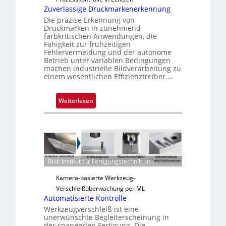
s
Zuverlässige Druckmarkenerkennung
Die präzise Erkennung von
Druckmarken in zunehmend
farbkritischen Anwendungen, die
Fähigkeit zur frühzeitigen
Fehlervermeidung und der autonome
Betrieb unter variablen Bedingungen
machen industrielle Bildverarbeitung zu
einem wesentlichen Effizienztreiber.…
:
Weiterlesen
Z
u
v
e
r
Bild: Institut für Fertigungstechnik und
l
ä
Kamera-basierte Werkzeug-
s
Verschleißüberwachung per ML
s
Automatisierte Kontrolle
i
Werkzeugverschleiß ist eine
g
unerwünschte Begleiterscheinung in
der spanenden Fertigung. Die