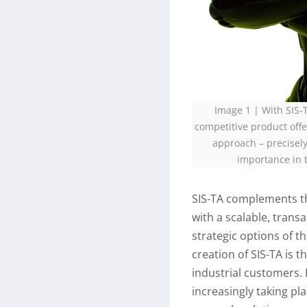
Image 1 | With SIS-
competitive product offe
approach – precisely
importance in 
SIS-TA complements th
with a scalable, transa
strategic options of t
creation of SIS-TA is 
industrial customers.
increasingly taking pl