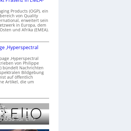
kt Präsenz in EMEA-
n
a
aging Products (OGP), ein
a
n
bereich von Quality
ernational, erweitert sein
d
V
etzwerk in Europa, dem
o
 Osten und Afrika (EMEA).
b
s
e
O
o
e ‚Hyperspectral
G
e
n
P
N
age ‚Hyperspectral
s
trieben von Philippe
g
 bündelt Nachrichten
ä
g
spektralen Bildgebung
h
r
st auf öffentlich
k
s
he Artikel, die um
2
0
P
c
2
r
h
H
6
ä
a
o
Labs.
s
n
m
e
S
e
.US$ für Elio
n
e
p
z
r
a