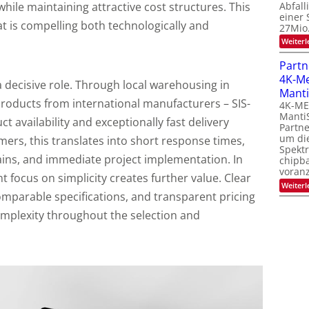
Abfall
hile maintaining attractive cost structures. This
einer 
at is compelling both technologically and
27Mio
Weiterl
Partn
4K-M
 a decisive role. Through local warehousing in
Manti
roducts from international manufacturers – SIS-
4K-M
Manti
t availability and exceptionally fast delivery
Partne
um di
omers, this translates into short response times,
Spekt
ains, and immediate project implementation. In
chipb
voranz
t focus on simplicity creates further value. Clear
Weiterl
omparable specifications, and transparent pricing
omplexity throughout the selection and
.