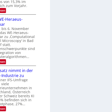
u
us von 15,3% im
m
i
n
ich zum Vorjahr.
t
d
:
esen
d
E
B
e
x
WE-Heraeus-
n
i
o
k
nar
l
s
t
e
. bis 6. November
d
n
t das WE-Heraeus-
v
s
ar zu ‚Computational
e
m
l Microscopy‘ in Bad
e
r
 statt.
l
a
nschwerpunkte sind
d
tegration von
e
r
t
teralgorithmen…
b
s
:
esen
e
t
8
a
i
6
nsatz nimmt in der
r
t
9
k
Industrie zu
.
u
e
W
iner IFS-Umfrage
s
n
E
 viele
W
g
-
a
trieunternehmen in
H
s
c
hland, Österreich
e
h
-
r Schweiz bereits KI
r
s
3% befinden sich in
T
a
t
ilotphase, 27%…
e
r
u
u
m
:
esen
e
s
i
K