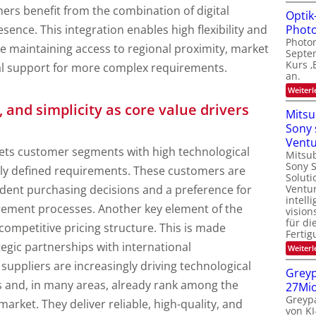
ers benefit from the combination of digital
Optik
Photo
esence. This integration enables high flexibility and
Photon
hile maintaining access to regional proximity, market
Septe
Kurs ‚
al support for more complex requirements.
an.
Weiterl
y, and simplicity as core value drivers
Mitsu
Sony 
Vent
rgets customer segments with high technological
Mitsub
Sony 
ly defined requirements. These customers are
Soluti
ident purchasing decisions and a preference for
Ventur
intell
urement processes. Another key element of the
vision
für di
 competitive pricing structure. This is made
Fertig
egic partnerships with international
Weiterl
uppliers are increasingly driving technological
Greyp
 and, in many areas, already rank among the
27Mi
Greypa
market. They deliver reliable, high-quality, and
von KI