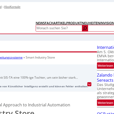
d
Abo
Kontakt
NEWS
FACHARTIKEL
PRODUKTNEUHEITEN
INVISIO
Search
Internat
Am 5. Okt
EMVA bere
rbeitungssysteme
»
Smart Industry Store
Internatio
:
Weiterlesen
I
Zalando b
t SIS-TA eine 100%-ige Tochter, um sein bisher stark
Sereacts
t
äft um einen skalierbaren, transaktionsbasierten Online-
Das Stuttg
e von Künstlicher Intelligenz erstellt und können Fehler enthalten.
 dem 1. Juni ist SIS-TA mit einer voll funktionsfähigen
Unterneh
det den Kern des neuen Geschäftsmodells.
als strate
gewonnen
:
Weiterlesen
l Approach to Industrial Automation
t
i
try Store