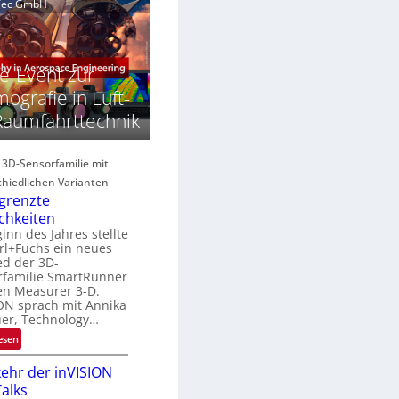
e
g
aTec GmbH
n
a
e
E
c
M
H
E
s
e-Event zur
y
A
S
p
ografie in Luft-
e
e
Raumfahrttechnik
R
r
r
e
s
g
e
p
e 3D-Sensorfamilie mit
s
e
hiedlichen Varianten
o
c
grenzte
n
B
chkeiten
r
inn des Jahres stellte
R
a
rl+Fuchs ein neues
u
ed der 3D-
n
N
rfamilie SmartRunner
d
en Measurer 3-D.
e
ON sprach mit Annika
e
w
uer, Technology…
s
:
esen
U
ehr der inVISION
n
alks
b