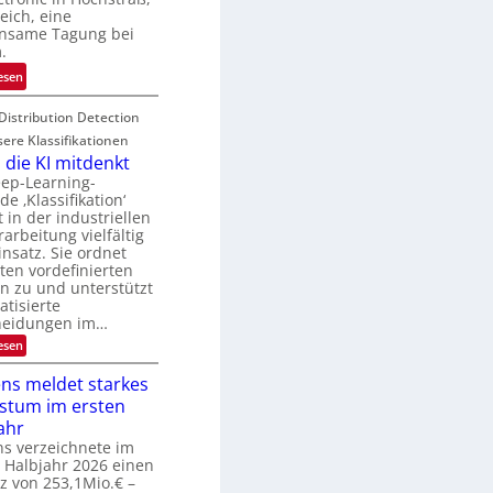
N
u
eich, eine
T
nsame Tagung bei
r
e
.
e
c
n
:
esen
h
a
T
T
u
Distribution Detection
a
a
f
g
sere Klassifikationen
l
d
u
die KI mitdenkt
k
e
n
eep-Learning-
s
e ‚Klassifikation‘
r
g
in der industriellen
V
z
rarbeitung vielfältig
I
u
nsatz. Sie ordnet
S
E
ten vordefinierten
I
l
n zu und unterstützt
O
tisierte
e
heidungen im…
N
k
:
esen
2
t
W
0
r
e
ns meldet starkes
2
o
n
stum im ersten
n
6
n
d
ahr
i
i
s verzeichnete im
k
e
 Halbjahr 2026 einen
K
-
z von 253,1Mio.€ –
I