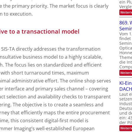
ein Pl
e the primary priority. The market focus is clearly
Vergle
Weiterl
n to execution.
869. 
Semi
ive to a transactional model
Vom 1
finde
Semin
Optica
 SIS-TA directly addresses the transformation
Honnef
onsultative business model to a highly scalable,
Theme
die In
. The focus lies on standardized and efficient
Compu
 with short turnaround times, maximum
Weiterl
imal administrative effort. The online shop serves
KI-Ei
r interface and primary sales channel – covering
DACH-
Laut e
t selection and availability checks to transparent
setzen
Indus
ering. The objective is to create a seamless and
Deutsc
rney that efficiently maps the entire procurement
und de
ein: 4
me, this consistent digital-first model is
der P
mer Imaging’s well-established European
Weiterl