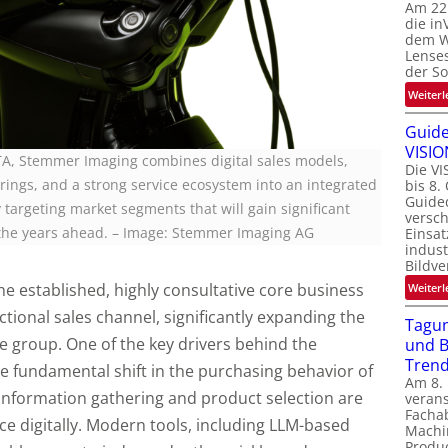
Am 22
die in
dem We
Lenses
der S
Weiterl
Guide
VISIO
TA, Stemmer Imaging combines digital sales models,
Die VI
rings, and a strong service ecosystem into an integrated
bis 8.
Guide
 targeting market segments that will gain significant
versc
the years ahead. – Image: Stemmer Imaging AG
Einsat
indust
Bildve
e established, highly consultative core business
Weiterl
ctional sales channel, significantly expanding the
Tagun
he group. One of the key drivers behind the
und B
Tren
the fundamental shift in the purchasing behavior of
Am 8.
 Information gathering and product selection are
verans
Facha
ace digitally. Modern tools, including LLM-based
Machi
Produc