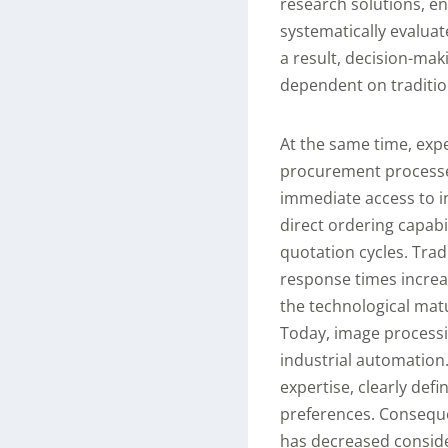
research solutions, en
systematically evaluat
a result, decision-ma
dependent on tradition
At the same time, exp
procurement processe
immediate access to i
direct ordering capabi
quotation cycles. Tra
response times increasi
the technological matu
Today, image processi
industrial automation
expertise, clearly def
preferences. Conseque
has decreased consider