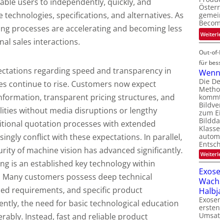
able users to independently, quickly, and
Österr
e technologies, specifications, and alternatives. As
gemei
Becom
king processes are accelerating and becoming less
Weiterl
al sales interactions.
Out-of-
für bes
ectations regarding speed and transparency in
Wenn 
Die D
s continue to rise. Customers now expect
Method
nformation, transparent pricing structures, and
kommt 
Bildve
lities without media disruptions or lengthy
zum Ei
Bildda
ditional quotation processes with extended
Klasse
ngly conflict with these expectations. In parallel,
automa
Entsc
rity of machine vision has advanced significantly.
Weiterl
ng is an established key technology within
Exose
. Many customers possess deep technical
Wach
ined requirements, and specific product
Halbj
Exosen
ntly, the need for basic technological education
ersten
Umsat
ably. Instead, fast and reliable product