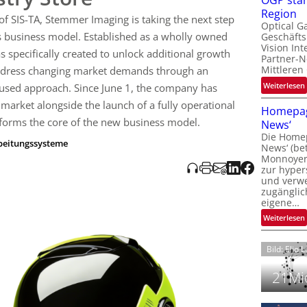
OGP stär
l
Region
of SIS-TA, Stemmer Imaging is taking the next step
Optical G
its business model. Established as a wholly owned
Geschäfts
l
Vision Int
s specifically created to unlock additional growth
Partner-N
i
Mittleren
ddress changing market demands through an
:
Weiterlesen
used approach. Since June 1, the company has
i
t
e market alongside the launch of a fully operational
Homepag
 forms the core of the new business model.
News‘
i
Die Homep
l
rbeitungssysteme
i
News‘ (be
t
i
Monnoyer)
zur hyper
t
und verwei
t
zugänglic
eigene…
t
i
:
Weiterlesen
Bild: Elio 
21Mio
i