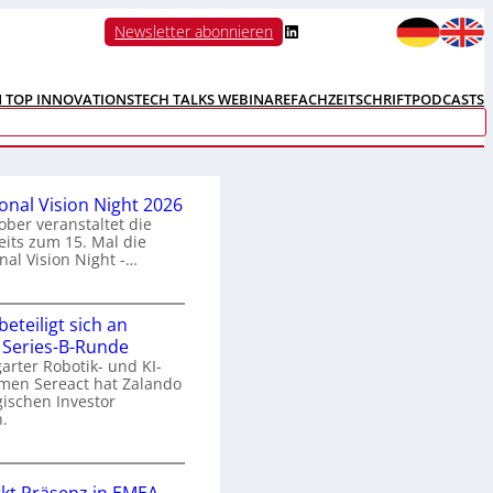
LinkedIn
Newsletter abonnieren
N TOP INNOVATIONS
TECH TALKS WEBINARE
FACHZEITSCHRIFT
PODCASTS
ional Vision Night 2026
ober veranstaltet die
its zum 15. Mal die
nal Vision Night -…
eteiligt sich an
n
 Series-B-Runde
arter Robotik- und KI-
e
men Sereact hat Zalando
r
gischen Investor
n
.
a
Z
a
o