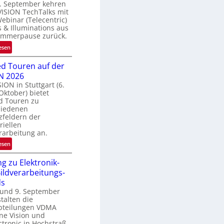
. September kehren
e
VISION TechTalks mit
g
binar (Telecentric)
r
 & Illuminations aus
e
ommerpause zurück.
n
:
esen
z
R
t
d Touren auf der
ü
e
N 2026
c
M
SION in Stuttgart (6.
k
ö
 Oktober) bietet
k
g
d Touren zu
e
hiedenen
l
h
zfeldern der
i
r
riellen
c
rarbeitung an.
d
h
e
:
esen
k
r
G
e
i
g zu Elektronik-
u
i
n
ildverarbeitungs-
i
t
V
ds
d
e
I
 und 9. September
e
n
talten die
S
d
bteilungen VDMA
I
T
ne Vision und
O
o
tronic in Hochstraß,