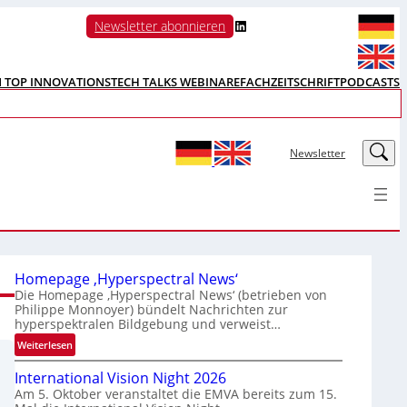
LinkedIn
Newsletter abonnieren
N TOP INNOVATIONS
TECH TALKS WEBINARE
FACHZEITSCHRIFT
PODCASTS
LinkedIn
Newsletter
Homepage ‚Hyperspectral News‘
Die Homepage ‚Hyperspectral News‘ (betrieben von
Philippe Monnoyer) bündelt Nachrichten zur
hyperspektralen Bildgebung und verweist…
:
Weiterlesen
H
International Vision Night 2026
o
Am 5. Oktober veranstaltet die EMVA bereits zum 15.
m