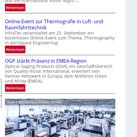
Mal die International Vision Night -…
e
:
Weiterlesen
p
I
a
n
g
Online-Event zur Thermografie in Luft- und
t
e
Raumfahrttechnik
e
‚
InfraTec veranstaltet am 23. September ein
r
H
kostenloses Online-Event zum Thema ‚Thermography
in Aerospace Engineering‘.
n
y
a
p
:
Weiterlesen
t
e
O
i
OGP stärkt Präsenz in EMEA-Region
r
n
o
Optical Gaging Products (OGP), ein Geschäftsbereich
s
l
von Quality Vision International, erweitert sein
n
p
i
Partner-Netzwerk in Europa, dem Mittleren Osten
a
e
n
und Afrika (EMEA).
l
c
e
:
Weiterlesen
V
t
-
O
i
r
E
G
s
a
v
Bild: ©Becom Electronics GmbH
P
i
l
e
s
o
N
n
t
n
e
t
ä
N
w
z
r
i
s
u
k
g
‘
r