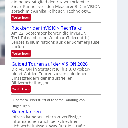
ein neues Mitglied der 3D-Sensorfamilie
a
e
SmartRunner vor: den Measurer 3-D. inVISION
u
r
sprach mit Annika Felhauer, Technology…
m
s
:
Weiterlesen
f
c
U
a
h
Rückkehr der inVISION TechTalks
n
h
a
Am 22. September kehren die inVISION
b
r
f
TechTalks mit dem Webinar (Telecentric)
e
t
t
Lenses & Illuminations aus der Sommerpause
g
t
z
zurück.
r
e
w
:
Weiterlesen
e
c
i
R
n
h
s
Guided Touren auf der VISION 2026
ü
z
n
c
Die VISION in Stuttgart (6. bis 8. Oktober)
c
t
i
h
bietet Guided Touren zu verschiedenen
k
e
Einsatzfeldern der industriellen
k
e
k
Bildverarbeitung an.
M
,
n
e
ö
4
:
Weiterlesen
h
g
K
G
r
l
IR-Kamera unterstützt autonome Landung von
-
u
d
i
M
i
Flugzeugen
e
c
e
d
Sicher landen
r
h
m
e
Infrarotkameras liefern zuverlässige
i
k
Informationen auch bei schlechten
s
d
n
Sichtverhältnissen. Was für die Straße
e
u
T