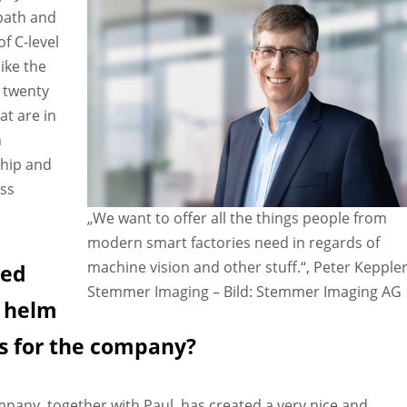
 path and
of C-level
ike the
t twenty
at are in
h
ship and
ess
„We want to offer all the things people from
modern smart factories need in regards of
machine vision and other stuff.“, Peter Keppler
ced
Stemmer Imaging
–
Bild: Stemmer Imaging AG
e helm
ns for the company?
mpany, together with Paul, has created a very nice and