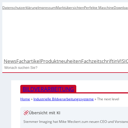
Datenschutzerklärung
Impressum
Marktübersichten
Perfekte Maschine
Downloa
News
Fachartikel
Produktneuheiten
Fachzeitschrift
inVISI
Search
BILDVERARBEITUNG
Home
»
Industrielle Bildverarbeitungssysteme
»
The next level
Übersicht mit KI
Stemmer Imaging hat Mike Weckert zum neuen CEO und Vorstandsv
im Einsatz. Laut CMO Peter Kepler war die Interimslösung ursprü