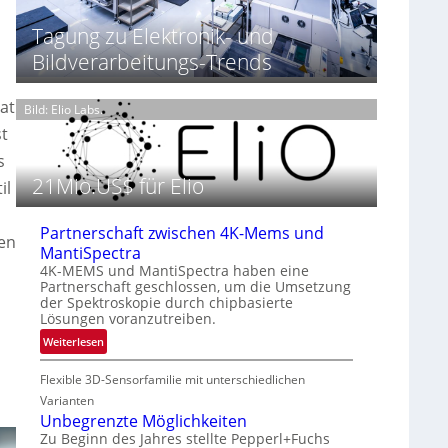
t
h
T
P
Tagung zu Elektronik- und
t
h
r
2
e
Bildverarbeitungs-Trends
ä
0
r
s
2
m
at
e
6
Bild: Elio Labs.
o
n
st
g
z
r
s
i
a
21Mio.US$ für Elio
n
il
f
E
i
M
e
Partnerschaft zwischen 4K-Mems und
E
ven
i
MantiSpectra
A
n
4K-MEMS und MantiSpectra haben eine
-
L
Partnerschaft geschlossen, um die Umsetzung
R
der Spektroskopie durch chipbasierte
u
e
Lösungen voranzutreiben.
f
g
t
:
Weiterlesen
i
-
P
o
u
Flexible 3D-Sensorfamilie mit unterschiedlichen
a
n
n
r
Varianten
d
t
Unbegrenzte Möglichkeiten
R
n
Zu Beginn des Jahres stellte Pepperl+Fuchs