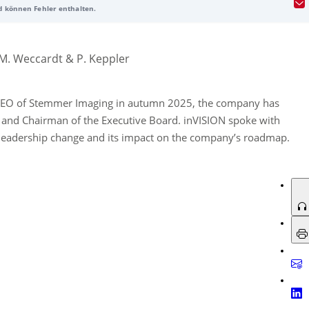
nd können Fehler enthalten.
n anzustoßen. Weckert (langjährige C-Level- und
n eingeschlagenen Kurs fortführen: Fokus auf Umsatzwachstum mit
isches „Leapfrogging“ mit mehr Elektronik- und KI-Lösungen sowie die
chinen- und Prozessentwicklung. Stemmer will zudem in Märkten und
M. Weccardt & P. Keppler
chtete Wege zu Kunden (Direct-to-Business/Consumer) statt klassischer
logie-Formate werden modernisiert und hybrid umgesetzt. Parallel baut
m CEO of Stemmer Imaging in autumn 2025, the company has
rtfolio und Lieferantenbasis und adressiert stärker Bedürfnisse „smarter
 and Chairman of the Executive Board. inVISION spoke with
eitet (Personal, rechtliche Strukturen), um das gewünschte
leadership change and its impact on the company’s roadmap.