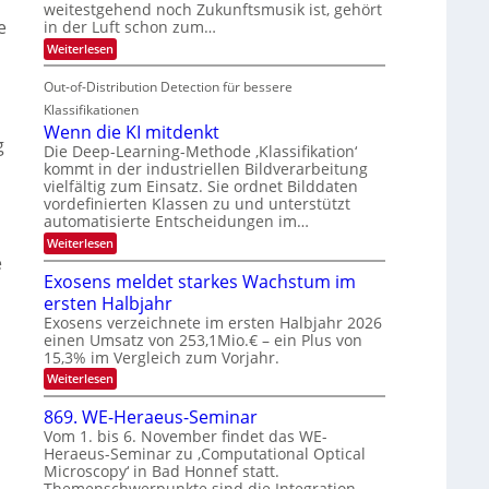
V
weitestgehend noch Zukunftsmusik ist, gehört
i
n
o
e
I
in der Luft schon zum…
t
d
u
S
:
Weiterlesen
e
M
r
S
I
n
i
a
e
n
Out-of-Distribution Detection für bessere
O
c
n
n
N
h
Klassifikationen
t
a
e
T
Wenn die KI mitdenkt
r
i
u
g
e
Die Deep-Learning-Methode ‚Klassifikation‘
l
S
f
kommt in der industriellen Bildverarbeitung
a
c
p
d
vielfältig zum Einsatz. Sie ordnet Bilddaten
n
h
d
vordefinierten Klassen zu und unterstützt
e
e
T
e
automatisierte Entscheidungen im…
c
r
n
a
:
Weiterlesen
t
V
l
W
e
r
I
e
k
Exosens meldet starkes Wachstum im
a
S
n
s
ersten Halbjahr
n
I
d
Exosens verzeichnete im ersten Halbjahr 2026
O
i
einen Umsatz von 253,1Mio.€ – ein Plus von
N
e
15,3% im Vergleich zum Vorjahr.
K
2
:
Weiterlesen
I
0
E
m
x
i
2
869. WE-Heraeus-Seminar
o
t
6
Vom 1. bis 6. November findet das WE-
s
d
Heraeus-Seminar zu ‚Computational Optical
e
e
Microscopy‘ in Bad Honnef statt.
n
n
s
k
Themenschwerpunkte sind die Integration