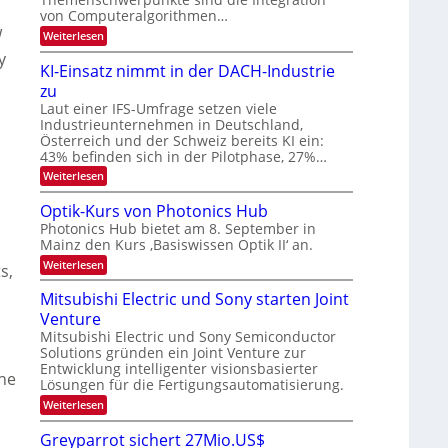
m
t
von Computeralgorithmen…
e
w
:
Weiterlesen
l
8
d
y
6
e
KI-Einsatz nimmt in der DACH-Industrie
9
t
zu
.
s
W
Laut einer IFS-Umfrage setzen viele
t
E
a
Industrieunternehmen in Deutschland,
-
r
Österreich und der Schweiz bereits KI ein:
H
k
43% befinden sich in der Pilotphase, 27%…
e
e
r
:
Weiterlesen
s
a
K
W
e
I
a
Optik-Kurs von Photonics Hub
u
-
c
Photonics Hub bietet am 8. September in
s
E
h
Mainz den Kurs ‚Basiswissen Optik II‘ an.
-
i
s
S
n
t
:
Weiterlesen
s,
e
s
u
O
m
a
m
p
Mitsubishi Electric und Sony starten Joint
i
t
i
t
n
z
Venture
m
i
a
n
e
k
Mitsubishi Electric und Sony Semiconductor
r
i
r
-
Solutions gründen ein Joint Venture zur
m
s
K
Entwicklung intelligenter visionsbasierter
m
t
u
the
Lösungen für die Fertigungsautomatisierung.
t
e
r
i
n
s
:
Weiterlesen
n
H
v
M
d
a
o
i
Greyparrot sichert 27Mio.US$
e
l
n
t