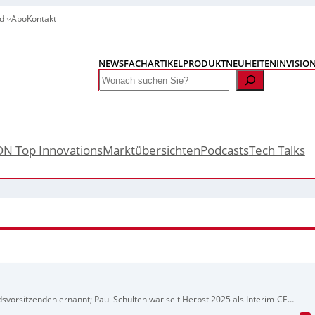
d
Abo
Kontakt
NEWS
FACHARTIKEL
PRODUKTNEUHEITEN
INVISIO
Search
ON Top Innovations
Marktübersichten
Podcasts
Tech Talks
orsitzenden ernannt; Paul Schulten war seit Herbst 2025 als Interim-CEO
nglich so kommuniziert, durch Schultens starke Leistung habe man den