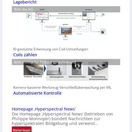
Lagebericht
Bild: iba AG
KI-gestützte Erkennung von Coil-Umreifungen
Coils zählen
Bild: Institut für Fertigungstechnik und
Kamera-basierte Werkzeug-Verschleißüberwachung per ML
Automatisierte Kontrolle
Homepage ‚Hyperspectral News‘
Die Homepage ‚Hyperspectral News‘ (betrieben von
Philippe Monnoyer) bündelt Nachrichten zur
hyperspektralen Bildgebung und verweist…
:
Weiterlesen