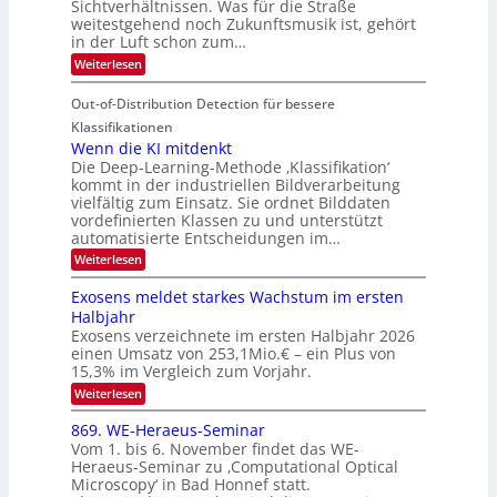
n
Sichtverhältnissen. Was für die Straße
T
e
u
weitestgehend noch Zukunftsmusik ist, gehört
V
o
i
in der Luft schon zum…
n
I
u
t
d
:
Weiterlesen
S
r
e
S
M
I
i
e
n
Out-of-Distribution Detection für bessere
a
O
c
n
n
h
Klassifikationen
N
a
e
t
Wenn die KI mitdenkt
T
r
u
Die Deep-Learning-Methode ‚Klassifikation‘
i
e
l
f
kommt in der industriellen Bildverarbeitung
a
S
c
vielfältig zum Einsatz. Sie ordnet Bilddaten
d
n
p
h
vordefinierten Klassen zu und unterstützt
d
e
e
e
T
automatisierte Entscheidungen im…
r
n
c
a
:
Weiterlesen
V
t
W
l
I
e
r
Exosens meldet starkes Wachstum im ersten
k
n
S
a
Halbjahr
s
n
I
Exosens verzeichnete im ersten Halbjahr 2026
d
O
einen Umsatz von 253,1Mio.€ – ein Plus von
i
e
15,3% im Vergleich zum Vorjahr.
N
K
2
:
Weiterlesen
I
E
0
m
x
869. WE-Heraeus-Seminar
i
2
o
t
Vom 1. bis 6. November findet das WE-
s
6
d
Heraeus-Seminar zu ‚Computational Optical
e
e
Microscopy‘ in Bad Honnef statt.
n
n