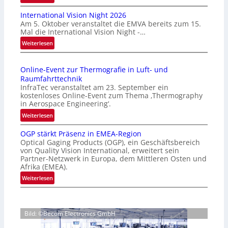
H
International Vision Night 2026
o
Am 5. Oktober veranstaltet die EMVA bereits zum 15.
m
Mal die International Vision Night -…
e
:
Weiterlesen
p
I
a
n
g
Online-Event zur Thermografie in Luft- und
t
e
Raumfahrttechnik
e
‚
InfraTec veranstaltet am 23. September ein
r
H
kostenloses Online-Event zum Thema ‚Thermography
n
y
in Aerospace Engineering‘.
a
p
:
Weiterlesen
t
e
O
i
r
OGP stärkt Präsenz in EMEA-Region
n
o
Optical Gaging Products (OGP), ein Geschäftsbereich
s
l
n
von Quality Vision International, erweitert sein
p
i
Partner-Netzwerk in Europa, dem Mittleren Osten und
a
e
n
Afrika (EMEA).
l
c
e
:
Weiterlesen
V
t
-
O
i
r
E
G
s
a
v
P
i
l
e
Bild: ©Becom Electronics GmbH
s
o
N
n
t
n