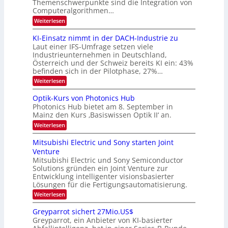
Themenschwerpunkte sind die Integration von
s
k
m
Computeralgorithmen…
t
e
:
Weiterlesen
l
8
d
6
KI-Einsatz nimmt in der DACH-Industrie zu
e
9
t
Laut einer IFS-Umfrage setzen viele
.
s
Industrieunternehmen in Deutschland,
W
t
Österreich und der Schweiz bereits KI ein: 43%
E
a
befinden sich in der Pilotphase, 27%…
-
r
H
k
:
Weiterlesen
e
e
K
r
s
I
Optik-Kurs von Photonics Hub
a
W
-
e
Photonics Hub bietet am 8. September in
a
E
u
Mainz den Kurs ‚Basiswissen Optik II‘ an.
c
i
s
h
n
:
Weiterlesen
-
s
s
O
S
t
a
p
Mitsubishi Electric und Sony starten Joint
e
u
t
t
m
Venture
m
z
i
i
i
n
Mitsubishi Electric und Sony Semiconductor
k
n
m
i
Solutions gründen ein Joint Venture zur
-
a
e
m
K
Entwicklung intelligenter visionsbasierter
r
r
m
u
Lösungen für die Fertigungsautomatisierung.
s
t
r
:
t
Weiterlesen
i
s
M
e
n
v
i
n
d
o
Greyparrot sichert 27Mio.US$
t
H
e
n
Greyparrot, ein Anbieter von KI-basierter
s
a
r
P