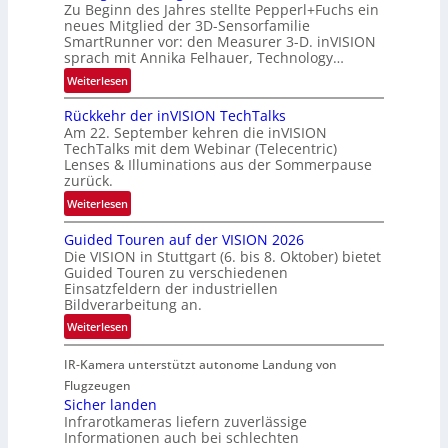
n
Zu Beginn des Jahres stellte Pepperl+Fuchs ein
n
n
neues Mitglied der 3D-Sensorfamilie
e
d
SmartRunner vor: den Measurer 3-D. inVISION
r
R
sprach mit Annika Felhauer, Technology…
s
a
:
Weiterlesen
c
u
U
h
m
Rückkehr der inVISION TechTalks
n
a
f
Am 22. September kehren die inVISION
b
f
a
TechTalks mit dem Webinar (Telecentric)
e
t
Lenses & Illuminations aus der Sommerpause
h
g
zurück.
z
r
r
w
:
t
Weiterlesen
e
i
R
t
n
s
Guided Touren auf der VISION 2026
ü
e
z
Die VISION in Stuttgart (6. bis 8. Oktober) bietet
c
c
c
t
Guided Touren zu verschiedenen
h
k
h
Einsatzfeldern der industriellen
e
e
k
n
Bildverarbeitung an.
M
n
e
i
:
ö
Weiterlesen
4
h
k
G
g
K
r
IR-Kamera unterstützt autonome Landung von
u
l
-
d
i
i
Flugzeugen
M
e
d
c
Sicher landen
e
r
Infrarotkameras liefern zuverlässige
e
h
m
i
Informationen auch bei schlechten
d
k
s