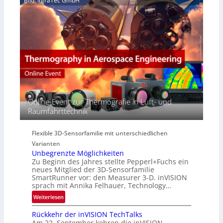
Bild: InfraTec GmbH
i
y
r
n
p
e
E
e
a
M
r
c
E
s
t
A
p
s
-
e
S
R
c
e
e
t
r
g
r
i
i
Online-Event zur Thermografie in Luft- und
a
e
o
Raumfahrttechnik
l
s
n
N
-
e
B
Flexible 3D-Sensorfamilie mit unterschiedlichen
w
-
Varianten
s
R
Unbegrenzte Möglichkeiten
‘
u
Zu Beginn des Jahres stellte Pepperl+Fuchs ein
n
neues Mitglied der 3D-Sensorfamilie
SmartRunner vor: den Measurer 3-D. inVISION
d
sprach mit Annika Felhauer, Technology…
e
:
Weiterlesen
U
Rückkehr der inVISION TechTalks
n
Am 22. September kehren die inVISION