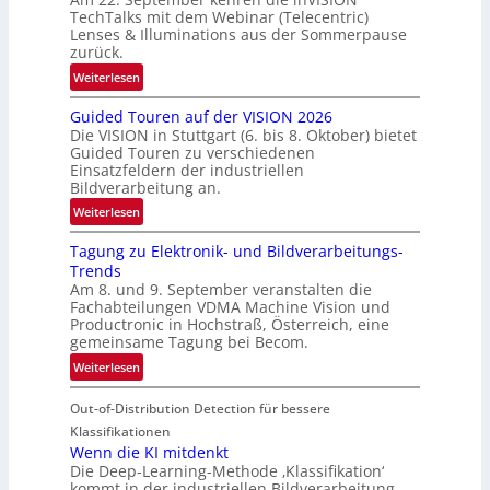
b
TechTalks mit dem Webinar (Telecentric)
e
Lenses & Illuminations aus der Sommerpause
g
zurück.
r
:
Weiterlesen
e
R
n
Guided Touren auf der VISION 2026
ü
z
Die VISION in Stuttgart (6. bis 8. Oktober) bietet
c
t
Guided Touren zu verschiedenen
k
Einsatzfeldern der industriellen
e
k
Bildverarbeitung an.
M
e
:
ö
Weiterlesen
h
G
g
r
Tagung zu Elektronik- und Bildverarbeitungs-
u
l
d
Trends
i
i
e
Am 8. und 9. September veranstalten die
d
c
r
Fachabteilungen VDMA Machine Vision und
e
h
Productronic in Hochstraß, Österreich, eine
i
d
k
gemeinsame Tagung bei Becom.
n
T
e
:
Weiterlesen
V
o
i
T
I
u
t
Out-of-Distribution Detection für bessere
a
S
r
e
g
I
Klassifikationen
e
n
u
Wenn die KI mitdenkt
O
n
Die Deep-Learning-Methode ‚Klassifikation‘
n
N
a
kommt in der industriellen Bildverarbeitung