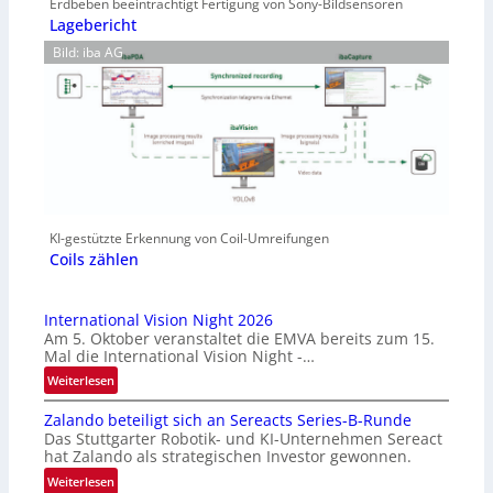
Erdbeben beeinträchtigt Fertigung von Sony-Bildsensoren
Lagebericht
Bild: iba AG
KI-gestützte Erkennung von Coil-Umreifungen
Coils zählen
International Vision Night 2026
Am 5. Oktober veranstaltet die EMVA bereits zum 15.
Mal die International Vision Night -…
:
Weiterlesen
I
Zalando beteiligt sich an Sereacts Series-B-Runde
n
Das Stuttgarter Robotik- und KI-Unternehmen Sereact
t
hat Zalando als strategischen Investor gewonnen.
e
:
Weiterlesen
r