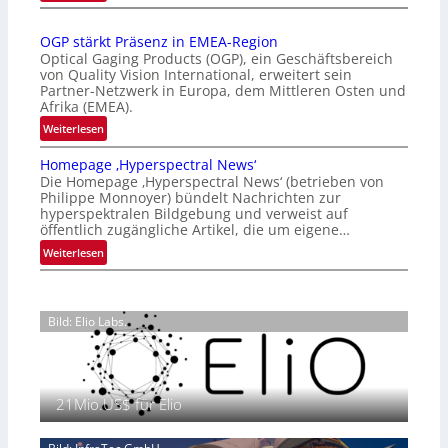
Z
n
a
a
OGP stärkt Präsenz in EMEA-Region
l
t
Optical Gaging Products (OGP), ein Geschäftsbereich
a
i
von Quality Vision International, erweitert sein
n
o
Partner-Netzwerk in Europa, dem Mittleren Osten und
d
Afrika (EMEA).
n
o
a
:
Weiterlesen
b
l
O
e
Homepage ‚Hyperspectral News‘
V
G
t
Die Homepage ‚Hyperspectral News‘ (betrieben von
i
P
Philippe Monnoyer) bündelt Nachrichten zur
e
s
s
hyperspektralen Bildgebung und verweist auf
i
i
t
öffentlich zugängliche Artikel, die um eigene…
l
o
ä
:
Weiterlesen
i
n
r
H
g
N
k
o
t
i
t
m
s
g
P
Bild: Elio Labs.
e
i
h
r
p
c
t
ä
a
h
2
s
g
a
0
e
21Mio.US$ für Elio
e
n
2
n
‚
S
6
z
H
e