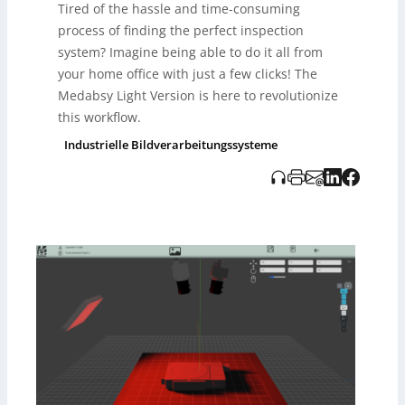
Tired of the hassle and time-consuming
Ingenieure und Techniker, die Systeme vorab simulieren
möchten, sowie für Vertriebsmitarbeiter zur
process of finding the perfect inspection
Demonstration an potenzielle Kunden. Zusätzlich
system? Imagine being able to do it all from
ermöglicht die Plattform, eigene optische Komponenten
your home office with just a few clicks! The
hochzuladen, wodurch Systemintegratoren und große
Medabsy Light Version is here to revolutionize
Fertigungsunternehmen Testmöglichkeiten erhalten.
Eine Pro-Version mit erweiterten Funktionen, die von
this workflow.
Fraunhofer IP integriert werden, ist in Planung.
Industrielle Bildverarbeitungssysteme