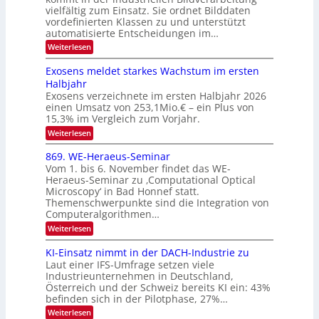
g
T
u
vielfältig zum Einsatz. Sie ordnet Bilddaten
z
e
vordefinierten Klassen zu und unterstützt
f
u
c
automatisierte Entscheidungen im…
d
E
h
:
Weiterlesen
e
l
T
W
r
e
e
a
Exosens meldet starkes Wachstum im ersten
V
n
k
Halbjahr
l
n
I
Exosens verzeichnete im ersten Halbjahr 2026
t
k
d
S
einen Umsatz von 253,1Mio.€ – ein Plus von
i
r
s
e
I
15,3% im Vergleich zum Vorjahr.
o
K
O
:
Weiterlesen
n
I
E
N
m
i
x
869. WE-Heraeus-Seminar
i
2
o
k
t
Vom 1. bis 6. November findet das WE-
0
s
d
-
Heraeus-Seminar zu ‚Computational Optical
e
2
e
u
Microscopy‘ in Bad Honnef statt.
n
n
6
Themenschwerpunkte sind die Integration von
s
n
k
m
Computeralgorithmen…
t
d
e
:
Weiterlesen
B
l
8
d
i
6
KI-Einsatz nimmt in der DACH-Industrie zu
e
l
9
t
Laut einer IFS-Umfrage setzen viele
.
d
s
Industrieunternehmen in Deutschland,
W
t
v
Österreich und der Schweiz bereits KI ein: 43%
E
a
befinden sich in der Pilotphase, 27%…
-
e
r
H
k
r
:
Weiterlesen
e