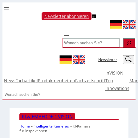
LinkedIn
Newsletter abonnieren
Search
LinkedIn
Newsletter
inVISION
News
Fachartikel
Produktneuheiten
Fachzeitschrift
Top
Mar
Innovations
Search
KI & EMBEDDED VISION
Home
»
Intelligente Kameras
»
KI-Kamera
für Inspektionen