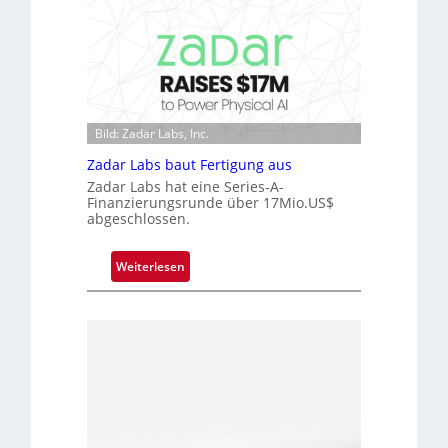
c
D
r
a
o
r
c
k
h
V
i
i
p
Bild: Zadar Labs, Inc.
s
p
i
Zadar Labs baut Fertigung aus
l
o
Zadar Labs hat eine Series-A-
a
n
Finanzierungsrunde über 17Mio.US$
n
abgeschlossen.
t
Ü
:
Weiterlesen
b
Z
e
a
r
d
n
a
a
r
h
L
m
a
e
b
v