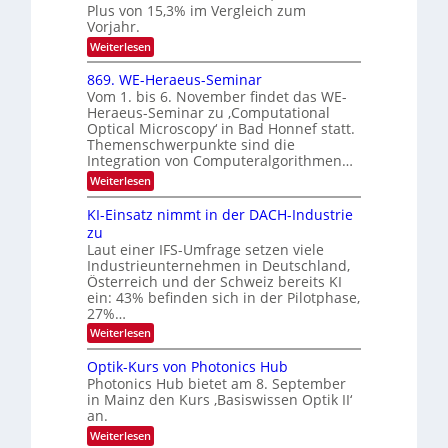
n
e
Plus von 15,3% im Vergleich zum
2
K
i
Vorjahr.
I
0
k
:
Weiterlesen
m
2
E
-
i
6
x
t
869. WE-Heraeus-Seminar
u
o
d
Vom 1. bis 6. November findet das WE-
n
s
e
Heraeus-Seminar zu ‚Computational
e
d
n
Optical Microscopy‘ in Bad Honnef statt.
n
k
B
Themenschwerpunkte sind die
s
t
i
m
Integration von Computeralgorithmen…
e
l
:
Weiterlesen
l
d
8
d
6
v
KI-Einsatz nimmt in der DACH-Industrie
e
9
t
zu
e
.
s
Laut einer IFS-Umfrage setzen viele
r
W
t
Industrieunternehmen in Deutschland,
E
a
a
-
Österreich und der Schweiz bereits KI
r
r
H
ein: 43% befinden sich in der Pilotphase,
k
e
b
e
27%…
r
s
e
:
Weiterlesen
a
W
i
K
e
a
I
u
t
Optik-Kurs von Photonics Hub
c
-
s
h
Photonics Hub bietet am 8. September
u
E
-
s
in Mainz den Kurs ‚Basiswissen Optik II‘
n
i
S
t
an.
n
e
g
u
s
m
:
Weiterlesen
m
s
a
i