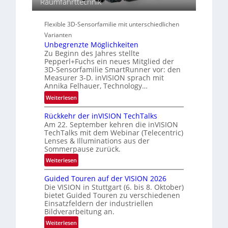
i
Raumfahrttechnik
r
s
o
a
-
n
l
Flexible 3D-Sensorfamilie mit unterschiedlichen
B
N
Varianten
-
e
Unbegrenzte Möglichkeiten
R
w
Zu Beginn des Jahres stellte
u
Pepperl+Fuchs ein neues Mitglied der
s
n
3D-Sensorfamilie SmartRunner vor: den
‘
d
Measurer 3-D. inVISION sprach mit
Annika Felhauer, Technology…
e
:
Weiterlesen
U
Rückkehr der inVISION TechTalks
n
Am 22. September kehren die inVISION
b
TechTalks mit dem Webinar (Telecentric)
e
Lenses & Illuminations aus der
g
Sommerpause zurück.
r
:
Weiterlesen
e
R
n
Guided Touren auf der VISION 2026
ü
z
Die VISION in Stuttgart (6. bis 8. Oktober)
c
t
bietet Guided Touren zu verschiedenen
k
Einsatzfeldern der industriellen
e
k
Bildverarbeitung an.
M
e
:
ö
Weiterlesen
h