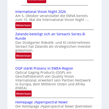
m
A
a
u
International Vision Night 2026
r
t
Am 5. Oktober veranstaltet die EMVA bereits
k
zum 15. Mal die International Vision Night -…
o
e
m
:
Weiterlesen
n
I
a
Zalando beteiligt sich an Sereacts Series-B-
e
n
t
Runde
t
r
i
Das Stuttgarter Robotik- und KI-Unternehmen
e
k
s
Sereact hat Zalando als strategischen Investor
r
e
gewonnen.
i
n
n
e
:
Weiterlesen
a
n
Z
r
t
a
u
t
i
OGP stärkt Präsenz in EMEA-Region
l
n
e
o
Optical Gaging Products (OGP), ein
a
g
K
n
Geschäftsbereich von Quality Vision
n
International, erweitert sein Partner-Netzwerk
a
o
d
in Europa, dem Mittleren Osten und Afrika
l
n
(EMEA).
o
V
t
b
:
Weiterlesen
i
r
e
O
s
o
t
Homepage ‚Hyperspectral News‘
G
i
Die Homepage ‚Hyperspectral News‘ (betrieben
e
l
P
o