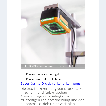
s
o
b
n
a
H
u
a
t
i
F
l
e
o
r
t
i
g
u
n
Bild: B&R Industrial Automation GmbH
g
a
Präzise Farberkennung &
u
Prozesskontrolle in Echtzeit
s
Zuverlässige Druckmarkenerkennung
Die präzise Erkennung von Druckmarken
in zunehmend farbkritischen
Anwendungen, die Fähigkeit zur
frühzeitigen Fehlervermeidung und der
autonome Betrieb unter variablen