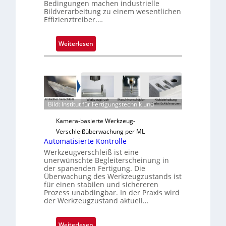
Bedingungen machen industrielle
Bildverarbeitung zu einem wesentlichen
Effizienztreiber.…
:
Weiterlesen
Z
u
v
e
r
Bild: Institut für Fertigungstechnik und
l
ä
Kamera-basierte Werkzeug-
s
Verschleißüberwachung per ML
s
Automatisierte Kontrolle
i
Werkzeugverschleiß ist eine
g
unerwünschte Begleiterscheinung in
der spanenden Fertigung. Die
e
Überwachung des Werkzeugzustands ist
D
für einen stabilen und sichereren
r
Prozess unabdingbar. In der Praxis wird
der Werkzeugzustand aktuell…
u
c
k
:
Weiterlesen