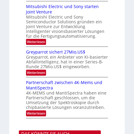
O
i
t
-
n
p
m
Mitsubishi Electric und Sony starten
z
a
t
T
e
Joint Venture
n
r
i
r
r
i
Mitsubishi Electric und Sony
k
s
m
e
Semiconductor Solutions gründen ein
-
t
m
K
Joint Venture zur Entwicklung
n
e
t
u
n
intelligenter visionsbasierter Lösungen
d
i
r
H
für die Fertigungsautomatisierung.
n
s
s
a
d
:
Weiterlesen
v
l
e
M
o
b
r
i
n
j
Greyparrot sichert 27Mio.US$
D
t
P
a
Greyparrot, ein Anbieter von KI-basierter
A
s
h
h
Abfallintelligenz, hat in einer Series-B-
C
u
o
r
H
Runde 27Mio.US$ eingeworben.
b
t
-
i
o
:
Weiterlesen
I
s
n
G
n
h
i
r
Partnerschaft zwischen 4K-Mems und
d
i
c
e
u
MantiSpectra
E
s
y
s
l
H
4K-MEMS und MantiSpectra haben eine
p
t
e
u
Partnerschaft geschlossen, um die
a
r
c
b
r
Umsetzung der Spektroskopie durch
i
t
r
chipbasierte Lösungen voranzutreiben.
e
r
o
z
i
:
Weiterlesen
t
u
c
P
s
u
a
i
n
r
c
d
t
h
DAS KÖNNTE SIE AUCH
S
n