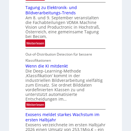
G
g
r
Tagung zu Elektronik- und
u
l
d
Bildverarbeitungs-Trends
i
i
e
Am 8. und 9. September veranstalten
d
c
r
die Fachabteilungen VDMA Machine
e
h
Vision und Productronic in Hochstraß,
i
d
k
Österreich, eine gemeinsame Tagung
n
T
e
bei Becom.
V
o
i
:
Weiterlesen
I
u
t
T
S
r
e
Out-of-Distribution Detection für bessere
a
I
e
n
g
Klassifikationen
O
n
u
Wenn die KI mitdenkt
N
a
Die Deep-Learning-Methode
n
T
u
‚Klassifikation‘ kommt in der
g
e
industriellen Bildverarbeitung vielfältig
f
z
c
zum Einsatz. Sie ordnet Bilddaten
d
u
h
vordefinierten Klassen zu und
e
E
unterstützt automatisierte
T
r
Entscheidungen im…
l
a
V
e
:
Weiterlesen
l
I
W
k
k
e
S
Exosens meldet starkes Wachstum im
t
s
n
I
ersten Halbjahr
r
n
Exosens verzeichnete im ersten Halbjahr
O
d
o
2026 einen Umsatz von 253,1Mio.€ – ein
i
N