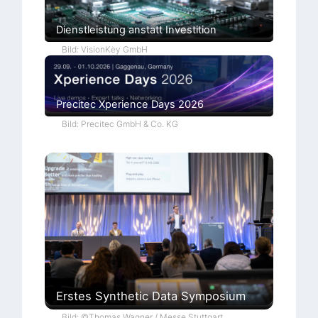
p
e
Dienstleistung anstatt Investition
c
t
Bild: VisionKey GmbH
r
a
Precitec Xperience Days 2026
Bild: Precitec GmbH & Co. KG
Erstes Synthetic Data Symposium
Bild: ©Thomas Wagner / Messe Stuttgart