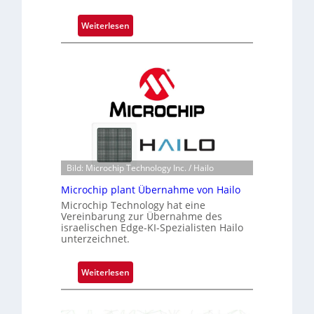
:
Weiterlesen
B
l
a
c
k
s
t
o
n
Bild: Microchip Technology Inc. / Hailo
e
ü
Microchip plant Übernahme von Hailo
b
Microchip Technology hat eine
Vereinbarung zur Übernahme des
e
israelischen Edge-KI-Spezialisten Hailo
r
unterzeichnet.
n
i
:
Weiterlesen
m
M
m
i
t