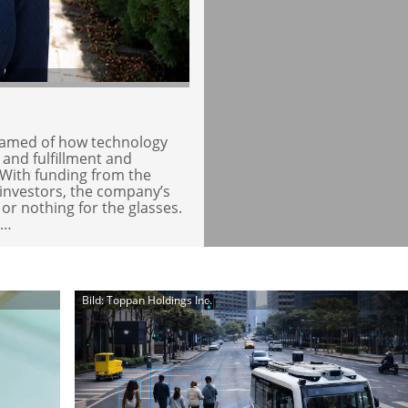
eamed of how technology
and fulfillment and
With funding from the
investors, the company’s
 or nothing for the glasses.
s…
Bild: Toppan Holdings Inc.