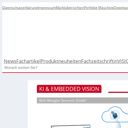
Datenschutzerklärung
Impressum
Marktübersichten
Perfekte Maschine
Downloa
News
Fachartikel
Produktneuheiten
Fachzeitschrift
inVISI
Search
KI & EMBEDDED VISION
Bild: Wenglor Sensoric GmbH