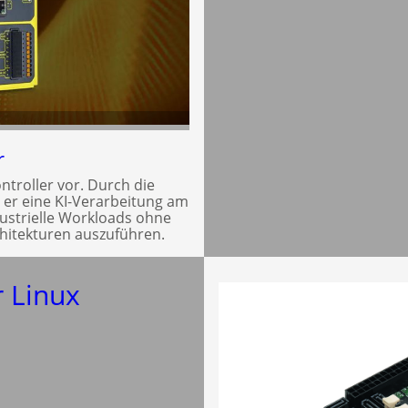
r
ontroller vor. Durch die
t er eine KI-Verarbeitung am
dustrielle Workloads ohne
chitekturen auszuführen.
 Linux