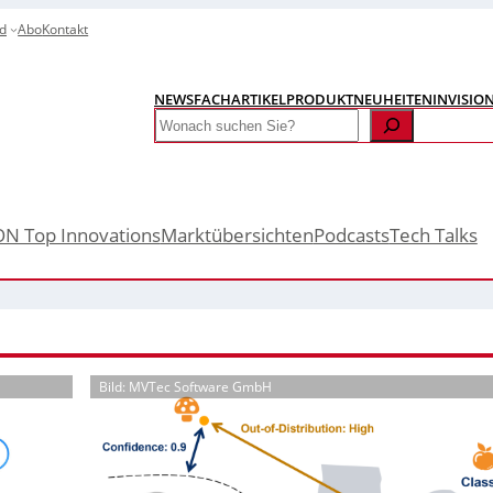
d
Abo
Kontakt
NEWS
FACHARTIKEL
PRODUKTNEUHEITEN
INVISIO
Search
ON Top Innovations
Marktübersichten
Podcasts
Tech Talks
Bild: MVTec Software GmbH