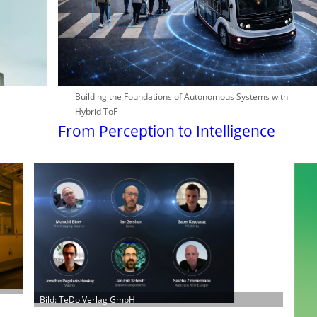
Building the Foundations of Autonomous Systems with
Hybrid ToF
From Perception to Intelligence
Bild: TeDo Verlag GmbH