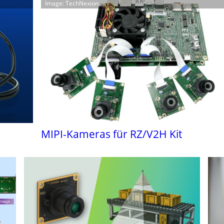
Image: TechNexion
MIPI-Kameras für RZ/V2H Kit