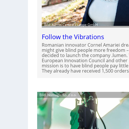
Bild: Arrow Central Europe GmbH
Follow the Vibrations
Romanian innovator Cornel Amariei dr
might give blind people more freedom – 
decided to launch the company .lumen. 
European Innovation Council and other 
mission is to have blind people pay little
They already have received 1,500 order
Bild: Nomagic Sp. z o.o.