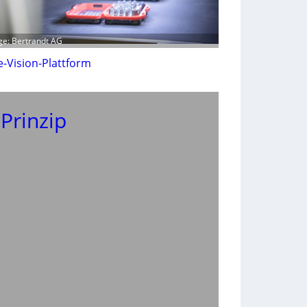
e: Bertrandt AG
-Vision-Plattform
 Prinzip