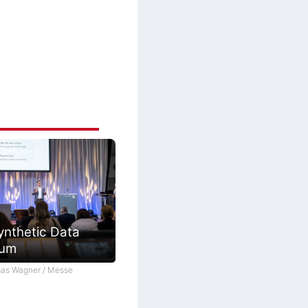
ynthetic Data
ium
as Wagner / Messe