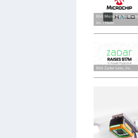
Bild: Microchip Technol
Inc. / Hailo
Bild: Zadar Labs, Inc.