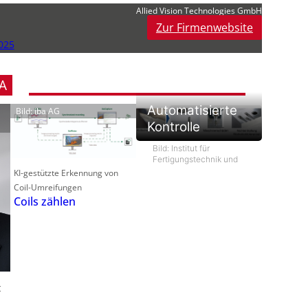
Allied Vision Technologies GmbH
f
Zur Firmenwebsite
025
t
A
t
Automatisierte
Bild: iba AG
Kontrolle
i
Bild: Institut für
Fertigungstechnik und
KI-gestützte Erkennung von
Coil-Umreifungen
Coils zählen
t