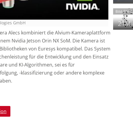
t
Bild: Elio 
21Mio
nologies GmbH
era Alecs kombiniert die Alvium-Kameraplattform
einem Nvidia Jetson Orin NX SoM. Die Kamera ist
f
i
Bibliotheken von Euresys kompatibel. Das System
i
chenleistung für die Entwicklung und den Einsatz
i
re und KI-Algorithmen, sei es für
folgung, -klassifizierung oder andere komplexe
aben.
-
f
t
-
i
ion