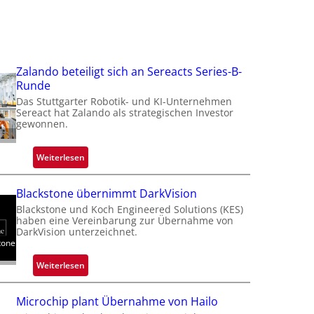
Zalando beteiligt sich an Sereacts Series-B-
Runde
Das Stuttgarter Robotik- und KI-Unternehmen
Sereact hat Zalando als strategischen Investor
gewonnen.
:
Weiterlesen
Z
a
Blackstone übernimmt DarkVision
l
Blackstone und Koch Engineered Solutions (KES)
a
haben eine Vereinbarung zur Übernahme von
n
DarkVision unterzeichnet.
tone
d
o
:
Weiterlesen
b
B
e
l
Microchip plant Übernahme von Hailo
t
a