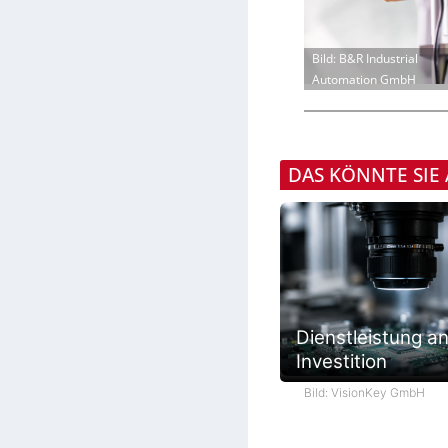
Bild: B&R Industrial
Automation GmbH
DAS KÖNNTE SIE
Dienstleistung an
Investition
Bild: VisionKey GmbH