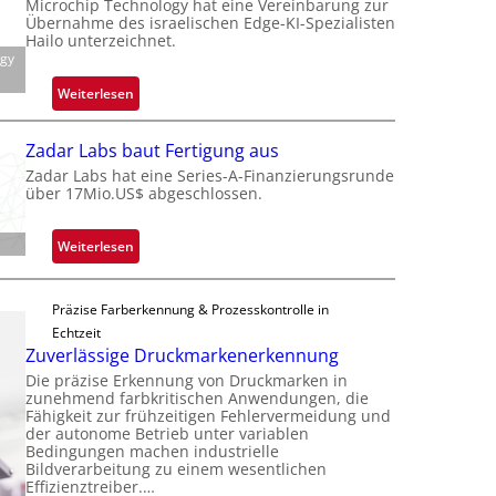
Microchip Technology hat eine Vereinbarung zur
e
c
Übernahme des israelischen Edge-KI-Spezialisten
i
k
Hailo unterzeichnet.
l
ogy
s
i
t
:
Weiterlesen
g
o
M
t
n
i
s
Zadar Labs baut Fertigung aus
e
c
i
Zadar Labs hat eine Series-A-Finanzierungsrunde
ü
r
über 17Mio.US$ abgeschlossen.
c
b
o
h
e
c
a
:
Weiterlesen
r
h
n
Z
n
i
S
a
i
p
e
Präzise Farberkennung & Prozesskontrolle in
d
m
p
r
Echtzeit
a
m
l
Zuverlässige Druckmarkenerkennung
e
r
t
a
a
Die präzise Erkennung von Druckmarken in
L
D
n
zunehmend farbkritischen Anwendungen, die
c
a
a
Fähigkeit zur frühzeitigen Fehlervermeidung und
t
t
b
der autonome Betrieb unter variablen
r
Ü
s
Bedingungen machen industrielle
s
k
b
Bildverarbeitung zu einem wesentlichen
S
b
V
Effizienztreiber.…
e
e