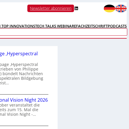
LinkedIn
Newsletter abonnieren
N TOP INNOVATIONS
TECH TALKS WEBINARE
FACHZEITSCHRIFT
PODCASTS
e ‚Hyperspectral
age ‚Hyperspectral
trieben von Philippe
 bündelt Nachrichten
spektralen Bildgebung
eist…
H
ional Vision Night 2026
o
ober veranstaltet die
m
its zum 15. Mal die
e
nal Vision Night -…
p
a
g