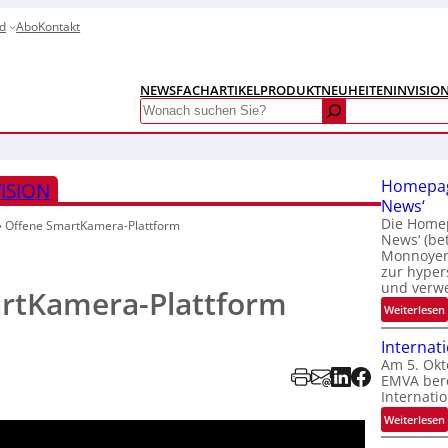
d
Abo
Kontakt
NEWS
FACHARTIKEL
PRODUKTNEUHEITEN
INVISIO
Search
Homepag
ISION
News‘
Die Homep
»
Offene SmartKamera-Plattform
News‘ (be
Monnoyer)
zur hyper
und verw
rtKamera-Plattform
:
Weiterlesen
Internat
Am 5. Okt
EMVA bere
Internatio
:
Weiterlesen
I