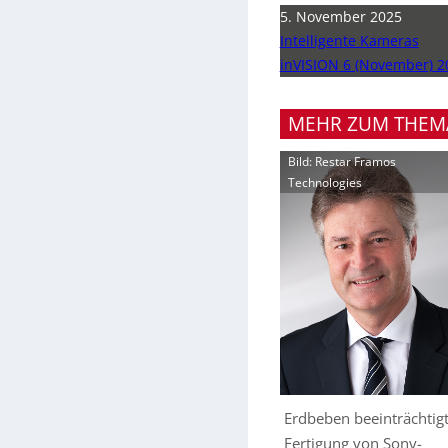
5. November 2025
Intelligente Kameras
inVISION 6 (November) 2
MEHR ZUM THEM
Bild: Restar Framos
Technologies
Erdbeben beeinträchtig
Fertigung von Sony-