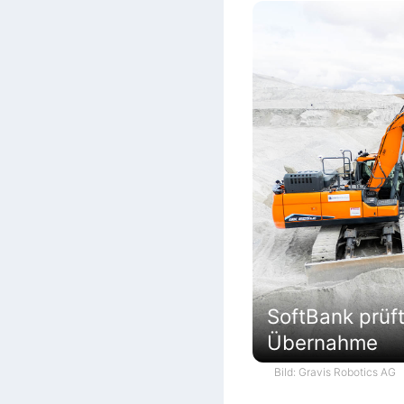
SoftBank prüf
Übernahme
Bild: Gravis Robotics AG