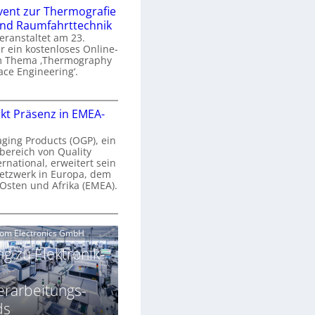
n
e
vent zur Thermografie
 und Raumfahrttechnik
e
H
veranstaltet am 23.
r
 ein kostenloses Online-
y
m Thema ‚Thermography
n
p
ace Engineering‘.
a
e
r
O
s
kt Präsenz in EMEA-
o
n
p
n
e
aging Products (OGP), ein
a
c
bereich von Quality
n
ernational, erweitert sein
V
e
r
etzwerk in Europa, dem
a
 Osten und Afrika (EMEA).
s
E
v
N
O
o
e
e
G
com Electronics GmbH
n
n
w
P
N
g zu Elektronik-
s
s
z
g
u
ä
erarbeitungs-
h
r
r
T
ds
k
2
h