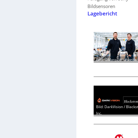
Bildsensoren
Lagebericht
Bild: ©Marc Schultheiss
Bild: DarkVision / Blacks
Inc.