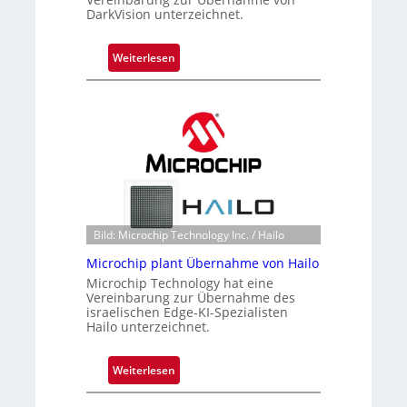
i
DarkVision unterzeichnet.
g
t
:
Weiterlesen
s
B
i
l
c
a
h
c
a
k
n
s
S
t
e
o
r
n
Bild: Microchip Technology Inc. / Hailo
e
e
a
Microchip plant Übernahme von Hailo
ü
c
Microchip Technology hat eine
b
Vereinbarung zur Übernahme des
t
e
israelischen Edge-KI-Spezialisten
s
r
Hailo unterzeichnet.
S
n
e
i
:
Weiterlesen
r
m
M
i
m