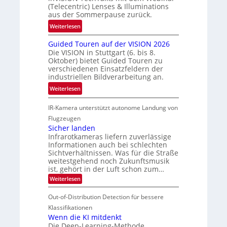
e
t
(Telecentric) Lenses & Illuminations
z
g
e
aus der Sommerpause zurück.
w
r
c
i
:
Weiterlesen
e
h
s
R
n
n
Guided Touren auf der VISION 2026
c
ü
z
i
Die VISION in Stuttgart (6. bis 8.
h
c
t
Oktober) bietet Guided Touren zu
k
e
k
verschiedenen Einsatzfeldern der
e
n
k
industriellen Bildverarbeitung an.
M
4
e
:
ö
Weiterlesen
K
h
G
g
-
r
IR-Kamera unterstützt autonome Landung von
u
l
M
d
i
i
Flugzeugen
e
e
d
c
Sicher landen
m
r
Infrarotkameras liefern zuverlässige
e
h
s
i
Informationen auch bei schlechten
d
k
u
n
Sichtverhältnissen. Was für die Straße
T
e
weitestgehend noch Zukunftsmusik
n
V
o
i
ist, gehört in der Luft schon zum…
d
I
u
t
:
Weiterlesen
M
S
r
e
S
a
I
i
e
n
Out-of-Distribution Detection für bessere
n
O
c
n
h
Klassifikationen
t
N
a
e
Wenn die KI mitdenkt
i
T
r
u
Die Deep-Learning-Methode