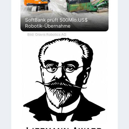
SoftBank prüft 500Mio.US$
Robotik-Übernahme
Bild: Gravis Robotics AG