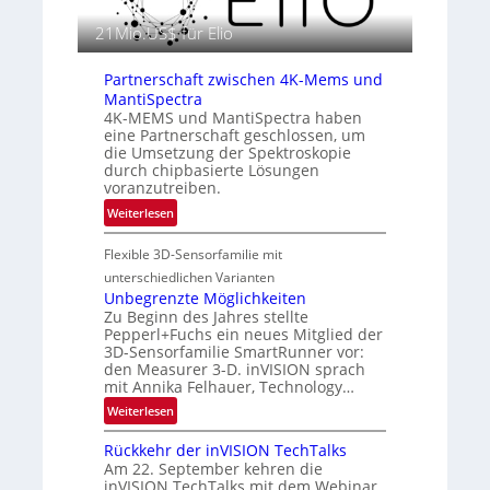
z
a
i
21Mio.US$ für Elio
f
n
i
E
Partnerschaft zwischen 4K-Mems und
e
M
MantiSpectra
i
E
4K-MEMS und MantiSpectra haben
n
A
eine Partnerschaft geschlossen, um
L
die Umsetzung der Spektroskopie
-
u
durch chipbasierte Lösungen
R
f
voranzutreiben.
e
t
:
Weiterlesen
g
-
P
i
u
Flexible 3D-Sensorfamilie mit
a
o
n
r
n
unterschiedlichen Varianten
d
t
Unbegrenzte Möglichkeiten
R
Zu Beginn des Jahres stellte
n
a
Pepperl+Fuchs ein neues Mitglied der
e
3D-Sensorfamilie SmartRunner vor:
u
r
den Measurer 3-D. inVISION sprach
m
s
mit Annika Felhauer, Technology…
f
c
:
Weiterlesen
a
h
U
h
a
Rückkehr der inVISION TechTalks
n
r
f
Am 22. September kehren die
b
t
t
inVISION TechTalks mit dem Webinar