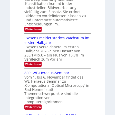
S
e
l
f
‚Klassifikation‘ kommt in der
a
p
c
industriellen Bildverarbeitung
d
n
e
h
vielfältig zum Einsatz. Sie ordnet
d
e
c
e
T
Bilddaten vordefinierten Klassen zu
r
n
und unterstützt automatisierte
t
a
V
Entscheidungen im…
r
l
I
:
Weiterlesen
a
k
S
W
s
e
I
Exosens meldet starkes Wachstum im
n
O
ersten Halbjahr
n
Exosens verzeichnete im ersten
N
d
Halbjahr 2026 einen Umsatz von
i
2
e
253,1Mio.€ – ein Plus von 15,3% im
0
K
Vergleich zum Vorjahr.
I
2
:
Weiterlesen
m
6
E
i
x
t
869. WE-Heraeus-Seminar
o
d
Vom 1. bis 6. November findet das
s
e
WE-Heraeus-Seminar zu
e
n
‚Computational Optical Microscopy‘ in
n
k
Bad Honnef statt.
s
t
m
Themenschwerpunkte sind die
e
Integration von
l
Computeralgorithmen…
d
:
Weiterlesen
e
8
t
6
s