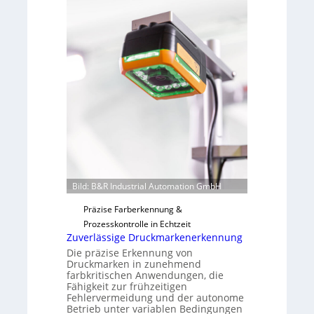
v
s
o
b
n
a
H
u
a
t
i
F
l
e
o
r
t
i
g
u
Bild: B&R Industrial Automation GmbH
n
g
Präzise Farberkennung &
a
Prozesskontrolle in Echtzeit
u
Zuverlässige Druckmarkenerkennung
s
Die präzise Erkennung von
Druckmarken in zunehmend
farbkritischen Anwendungen, die
Fähigkeit zur frühzeitigen
Fehlervermeidung und der autonome
Betrieb unter variablen Bedingungen