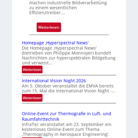
machen industrielle Bildverarbeitung
zu einem wesentlichen
Effizienztreiber.…
:
Weiterlesen
Z
u
Homepage ‚Hyperspectral News‘
v
Die Homepage ‚Hyperspectral News‘
(betrieben von Philippe Monnoyer) bündelt
e
Nachrichten zur hyperspektralen Bildgebung
r
und verweist…
l
:
Weiterlesen
ä
H
s
International Vision Night 2026
o
s
Am 5. Oktober veranstaltet die EMVA bereits
m
zum 15. Mal die International Vision Night -…
i
e
:
Weiterlesen
g
p
I
e
a
n
g
D
Online-Event zur Thermografie in Luft- und
t
e
r
Raumfahrttechnik
e
‚
u
InfraTec veranstaltet am 23. September ein
r
H
kostenloses Online-Event zum Thema
c
n
y
‚Thermography in Aerospace Engineering‘.
k