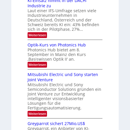
KI-Einsatz nimmt in der DACH-
9
t
Industrie zu
.
a
Laut einer IFS-Umfrage setzen viele
W
r
Industrieunternehmen in
E
k
-
e
Deutschland, Österreich und der
H
s
Schweiz bereits KI ein: 43% befinden
e
W
sich in der Pilotphase, 27%…
r
a
:
Weiterlesen
a
c
K
e
h
I
u
s
Optik-Kurs von Photonics Hub
-
s
t
Photonics Hub bietet am 8.
E
-
u
September in Mainz den Kurs
i
S
m
‚Basiswissen Optik II‘ an.
n
e
i
s
m
m
:
Weiterlesen
a
i
e
O
t
n
r
p
Mitsubishi Electric und Sony starten
z
a
s
t
Joint Venture
n
r
t
i
i
Mitsubishi Electric und Sony
e
k
m
n
Semiconductor Solutions gründen ein
-
m
H
K
Joint Venture zur Entwicklung
t
a
u
intelligenter visionsbasierter
i
l
r
Lösungen für die
n
b
s
Fertigungsautomatisierung.
d
j
v
e
a
o
:
Weiterlesen
r
h
n
M
D
r
P
i
Greyparrot sichert 27Mio.US$
A
h
t
Greyparrot, ein Anbieter von KI-
C
o
s