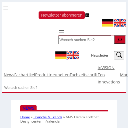
LinkedIn
Newsletter abonnieren
Search
LinkedIn
Newsletter
inVISION
News
Fachartikel
Produktneuheiten
Fachzeitschrift
Top
Mar
Innovations
Search
NEWS
Home
»
Branche & Trends
»
AMS Osram eröffnet
Designcenter in Valencia