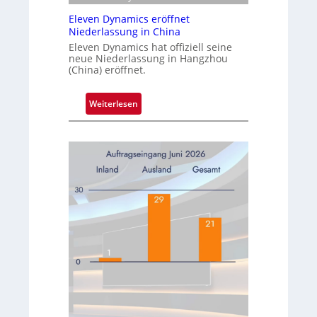
O
e
Eleven Dynamics eröffnet
S
l
Niederlassung in China
B
t
Eleven Dynamics hat offiziell seine
R
neue Niederlassung in Hangzhou
(China) eröffnet.
e
k
o
:
Weiterlesen
r
E
d
l
u
e
m
v
s
e
a
n
t
D
z
y
i
n
m
a
z
m
w
i
e
c
i
s