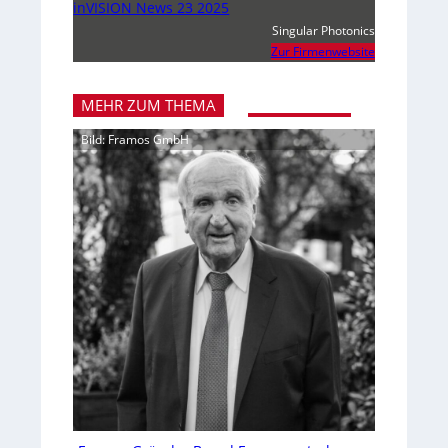
inVISION News 23 2025
Singular Photonics
Zur Firmenwebsite
MEHR ZUM THEMA
Bild: Framos GmbH