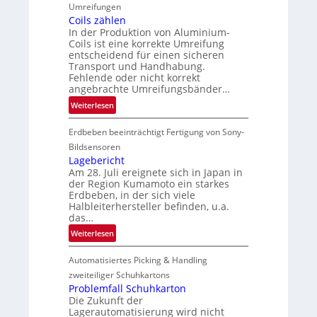
l
Umreifungen
Coils zählen
e
In der Produktion von Aluminium-
i
Coils ist eine korrekte Umreifung
t
entscheidend für einen sicheren
e
Transport und Handhabung.
r
Fehlende oder nicht korrekt
i
angebrachte Umreifungsbänder…
n
:
Weiterlesen
C
Erdbeben beeinträchtigt Fertigung von Sony-
o
i
Bildsensoren
l
Lagebericht
Am 28. Juli ereignete sich in Japan in
s
der Region Kumamoto ein starkes
z
Erdbeben, in der sich viele
ä
Halbleiterhersteller befinden, u.a.
h
das…
l
:
Weiterlesen
e
L
n
Automatisiertes Picking & Handling
a
g
zweiteiliger Schuhkartons
e
Problemfall Schuhkarton
Die Zukunft der
b
Lagerautomatisierung wird nicht
e