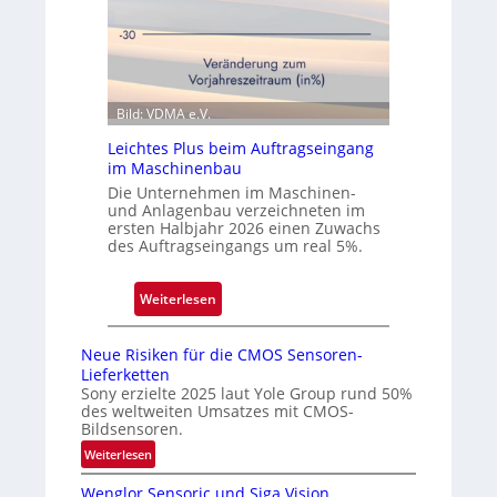
t
e
e
r
n
ö
Q
f
u
f
Bild: VDMA e.V.
a
n
Leichtes Plus beim Auftragseingang
r
e
im Maschinenbau
t
t
Die Unternehmen im Maschinen-
a
N
und Anlagenbau verzeichneten im
l
i
ersten Halbjahr 2026 einen Zuwachs
des Auftragseingangs um real 5%.
e
d
e
:
Weiterlesen
r
L
l
e
Neue Risiken für die CMOS Sensoren-
a
i
Lieferketten
s
c
Sony erzielte 2025 laut Yole Group rund 50%
s
des weltweiten Umsatzes mit CMOS-
h
Bildsensoren.
u
t
:
Weiterlesen
n
e
N
g
s
Wenglor Sensoric und Siga Vision
e