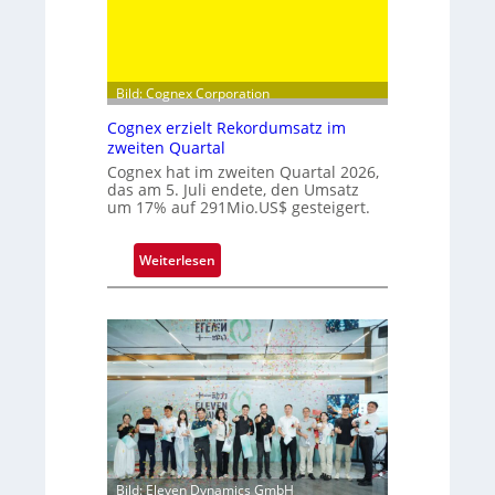
s
p
i
t
Bild: Cognex Corporation
z
Cognex erzielt Rekordumsatz im
e
zweiten Quartal
b
Cognex hat im zweiten Quartal 2026,
e
das am 5. Juli endete, den Umsatz
i
um 17% auf 291Mio.US$ gesteigert.
m
F
:
Weiterlesen
r
C
a
o
u
g
n
n
h
e
o
x
f
e
e
r
r
z
I
Bild: Eleven Dynamics GmbH
i