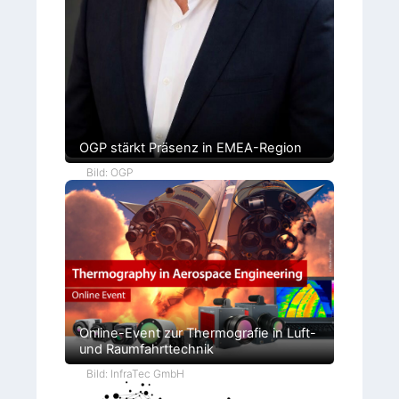
OGP stärkt Präsenz in EMEA-Region
Bild: OGP
Online-Event zur Thermografie in Luft-
und Raumfahrttechnik
Bild: InfraTec GmbH