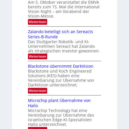
Am 5. Oktober veranstaltet die EMVA
r
e
i
bereits zum 15. Mal die International
p
t
e
Vision Night – am Vorabend der
a
o
d
Vision-Messe.
g
n
e
e
:
Weiterlesen
‚
I
r
H
n
Zalando beteiligt sich an Sereacts
s
y
t
p
Series-B-Runde
t
e
e
Das Stuttgarter Robotik- und KI-
r
a
r
Unternehmen Sereact hat Zalando
n
n
s
a
als strategischen Investor gewonnen.
p
d
t
e
:
Weiterlesen
i
a
c
Z
o
u
t
a
Blackstone übernimmt DarkVision
n
r
l
f
a
Blackstone und Koch Engineered
a
a
l
d
Solutions (KES) haben eine
l
n
V
Vereinbarung zur Übernahme von
N
e
d
i
e
DarkVision unterzeichnet.
o
r
s
w
b
i
:
Weiterlesen
L
s
e
o
B
‘
t
o
n
l
Microchip plant Übernahme von
e
N
g
a
i
Hailo
i
c
i
l
Microchip Technology hat eine
g
k
i
m
h
Vereinbarung zur Übernahme des
s
g
t
t
a
israelischen Edge-KI-Spezialisten
t
2
o
Hailo unterzeichnet.
t
s
0
n
i