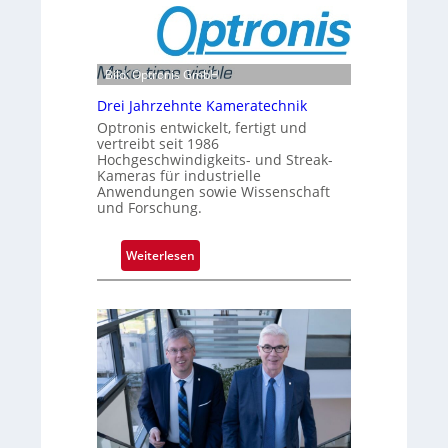
Bild: Optronis GmbH
Drei Jahrzehnte Kameratechnik
Optronis entwickelt, fertigt und
vertreibt seit 1986
Hochgeschwindigkeits- und Streak-
Kameras für industrielle
Anwendungen sowie Wissenschaft
und Forschung.
:
Weiterlesen
D
r
e
i
J
a
h
r
z