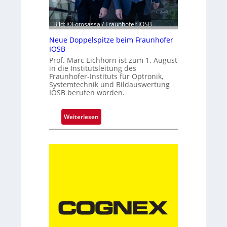
e
h
Bild: ©Fotosassa / Fraunhofer IOSB
n
Neue Doppelspitze beim Fraunhofer
t
IOSB
e
Prof. Marc Eichhorn ist zum 1. August
K
in die Institutsleitung des
a
Fraunhofer-Instituts für Optronik,
m
Systemtechnik und Bildauswertung
IOSB berufen worden.
e
r
a
:
Weiterlesen
t
N
e
e
c
u
h
e
n
D
i
o
k
p
p
e
l