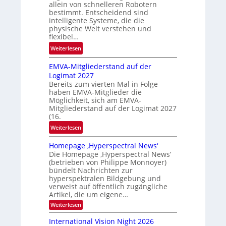
allein von schnelleren Robotern
r
bestimmt. Entscheidend sind
i
intelligente Systeme, die die
c
physische Welt verstehen und
flexibel…
h
t
:
Weiterlesen
P
EMVA-Mitgliederstand auf der
r
Logimat 2027
o
Bereits zum vierten Mal in Folge
b
haben EMVA-Mitglieder die
l
Möglichkeit, sich am EMVA-
e
Mitgliederstand auf der Logimat 2027
m
(16.
f
:
Weiterlesen
a
E
l
Homepage ‚Hyperspectral News‘
M
l
Die Homepage ‚Hyperspectral News‘
V
(betrieben von Philippe Monnoyer)
S
A
bündelt Nachrichten zur
c
-
hyperspektralen Bildgebung und
h
M
verweist auf öffentlich zugängliche
u
Artikel, die um eigene…
i
h
t
:
Weiterlesen
k
H
g
o
a
International Vision Night 2026
l
m