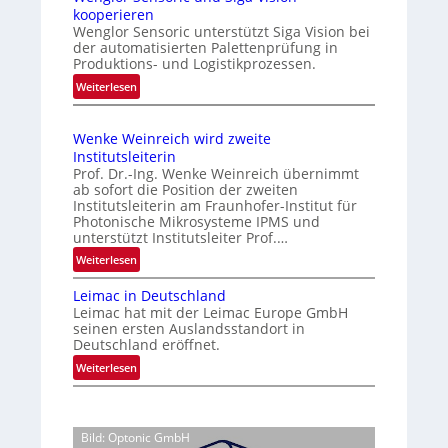
i
P
kooperieren
u
n
l
Wenglor Sensoric unterstützt Siga Vision bei
e
der automatisierten Palettenprüfung in
C
u
R
Produktions- und Logistikprozessen.
h
s
i
:
Weiterlesen
i
b
s
W
n
i
e
e
a
k
i
Wenke Weinreich wird zweite
n
e
Institutsleiterin
m
g
n
Prof. Dr.-Ing. Wenke Weinreich übernimmt
A
l
ab sofort die Position der zweiten
f
u
o
Institutsleiterin am Fraunhofer-Institut für
ü
r
f
Photonische Mikrosysteme IPMS und
r
unterstützt Institutsleiter Prof.…
S
t
d
e
:
Weiterlesen
r
i
n
W
a
e
Leimac in Deutschland
s
e
C
g
Leimac hat mit der Leimac Europe GmbH
o
n
M
s
seinen ersten Auslandsstandort in
r
k
O
Deutschland eröffnet.
e
i
e
S
i
:
Weiterlesen
c
W
S
L
n
u
e
e
e
g
n
i
n
i
d
a
n
s
Bild: Optonic GmbH
m
S