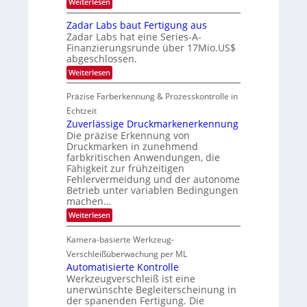
:
2
Weiterlesen
2
e
c
M
6
ü
0
h
i
b
Zadar Labs baut Fertigung aus
2
a
c
e
Zadar Labs hat eine Series-A-
n
r
7
r
Finanzierungsrunde über 17Mio.US$
S
o
n
e
abgeschlossen.
c
i
r
h
m
:
Weiterlesen
e
i
m
Z
a
p
t
a
c
Präzise Farberkennung & Prozesskontrolle in
p
D
d
t
l
a
a
Echtzeit
s
a
r
r
Zuverlässige Druckmarkenerkennung
S
n
k
L
e
Die präzise Erkennung von
t
V
a
r
Ü
Druckmarken in zunehmend
i
b
i
b
farbkritischen Anwendungen, die
s
s
e
e
i
Fähigkeit zur frühzeitigen
b
s
r
o
a
Fehlervermeidung und der autonome
-
n
n
u
Betrieb unter variablen Bedingungen
B
a
t
machen…
-
h
F
R
m
:
Weiterlesen
e
u
e
Z
r
n
v
u
t
Kamera-basierte Werkzeug-
d
o
v
i
e
n
e
Verschleißüberwachung per ML
g
H
r
u
Automatisierte Kontrolle
a
l
n
Werkzeugverschleiß ist eine
i
ä
g
unerwünschte Begleiterscheinung in
l
s
a
o
der spanenden Fertigung. Die
s
u