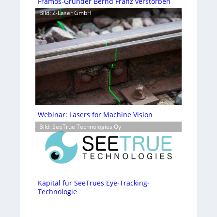
Framos-Gründer Bernd Franz verstorben
Bild: Z-Laser GmbH
Webinar: Lasers for Machine Vision
Bild: SeeTrue Technologies Oy
Kapital für SeeTrues Eye-Tracking-
Technologie