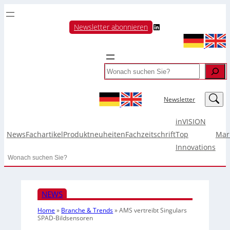
LinkedIn
Newsletter abonnieren
Search
LinkedIn
Newsletter
inVISION
News
Fachartikel
Produktneuheiten
Fachzeitschrift
Top
Mar
Innovations
Search
NEWS
Home
»
Branche & Trends
»
AMS vertreibt Singulars
SPAD-Bildsensoren