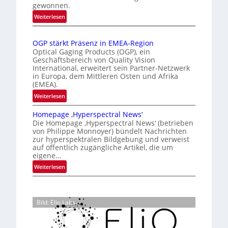
r
e
gewonnen.
i
n
n
e
:
Weiterlesen
a
n
Z
r
t
a
u
t
i
OGP stärkt Präsenz in EMEA-Region
l
n
e
o
Optical Gaging Products (OGP), ein
a
g
K
n
Geschäftsbereich von Quality Vision
n
International, erweitert sein Partner-Netzwerk
a
o
d
in Europa, dem Mittleren Osten und Afrika
l
n
(EMEA).
o
V
t
b
:
Weiterlesen
i
r
e
O
s
o
t
Homepage ‚Hyperspectral News‘
G
i
Die Homepage ‚Hyperspectral News‘ (betrieben
e
l
P
o
von Philippe Monnoyer) bündelt Nachrichten
i
l
s
n
zur hyperspektralen Bildgebung und verweist
l
t
e
N
auf öffentlich zugängliche Artikel, die um
i
ä
eigene…
i
g
r
g
:
Weiterlesen
t
k
h
H
s
t
t
o
i
P
2
m
c
r
Bild: Elio Labs.
0
e
h
ä
2
p
a
s
6
a