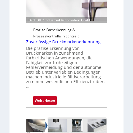
g
u
n
Bild: B&R Industrial Automation GmbH
g
a
Präzise Farberkennung &
u
Prozesskontrolle in Echtzeit
s
Zuverlässige Druckmarkenerkennung
Die präzise Erkennung von
Druckmarken in zunehmend
farbkritischen Anwendungen, die
Fähigkeit zur frühzeitigen
Fehlervermeidung und der autonome
Betrieb unter variablen Bedingungen
machen industrielle Bildverarbeitung
zu einem wesentlichen Effizienztreiber.
…
:
Weiterlesen
Z
u
v
e
r