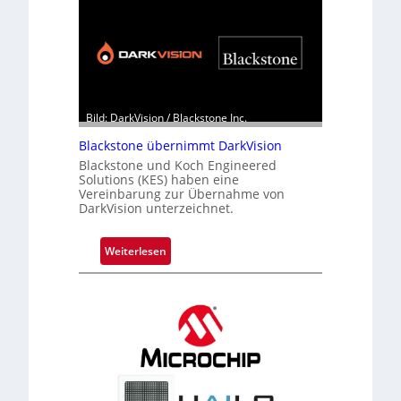
Bild: DarkVision / Blackstone Inc.
Blackstone übernimmt DarkVision
Blackstone und Koch Engineered
Solutions (KES) haben eine
Vereinbarung zur Übernahme von
DarkVision unterzeichnet.
:
Weiterlesen
B
l
a
c
k
s
t
o