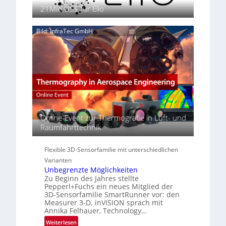
n
e
g
21Mio.US$ für Elio
S
n
e
e
z
‚
r
Bild: InfraTec GmbH
i
H
e
n
y
a
E
p
c
M
e
t
E
r
s
A
s
S
-
p
e
R
e
r
e
c
i
Online-Event zur Thermografie in Luft- und
g
t
e
Raumfahrttechnik
i
r
s
o
a
-
n
Flexible 3D-Sensorfamilie mit unterschiedlichen
l
B
N
Varianten
-
e
Unbegrenzte Möglichkeiten
R
Zu Beginn des Jahres stellte
w
u
Pepperl+Fuchs ein neues Mitglied der
s
n
3D-Sensorfamilie SmartRunner vor: den
‘
Measurer 3-D. inVISION sprach mit
d
Annika Felhauer, Technology…
e
:
Weiterlesen