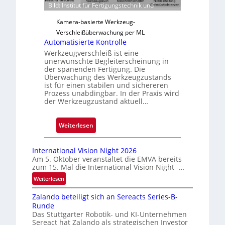
Bild: Institut für Fertigungstechnik und
l
ä
Kamera-basierte Werkzeug-
s
Verschleißüberwachung per ML
s
Automatisierte Kontrolle
i
Werkzeugverschleiß ist eine
g
unerwünschte Begleiterscheinung in
der spanenden Fertigung. Die
e
Überwachung des Werkzeugzustands
D
ist für einen stabilen und sichereren
r
Prozess unabdingbar. In der Praxis wird
der Werkzeugzustand aktuell…
u
c
k
:
Weiterlesen
m
A
a
u
International Vision Night 2026
r
t
Am 5. Oktober veranstaltet die EMVA bereits
k
zum 15. Mal die International Vision Night -…
o
e
m
:
Weiterlesen
n
I
a
Zalando beteiligt sich an Sereacts Series-B-
n
e
t
Runde
t
r
i
Das Stuttgarter Robotik- und KI-Unternehmen
e
k
s
Sereact hat Zalando als strategischen Investor