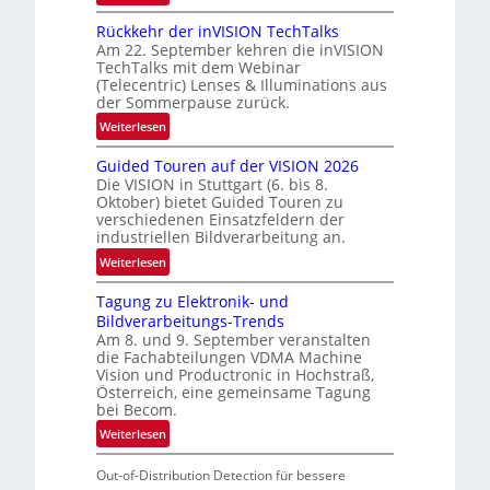
U
Rückkehr der inVISION TechTalks
n
Am 22. September kehren die inVISION
b
TechTalks mit dem Webinar
e
(Telecentric) Lenses & Illuminations aus
g
der Sommerpause zurück.
r
:
Weiterlesen
e
R
n
Guided Touren auf der VISION 2026
ü
z
Die VISION in Stuttgart (6. bis 8.
c
t
Oktober) bietet Guided Touren zu
k
verschiedenen Einsatzfeldern der
e
k
industriellen Bildverarbeitung an.
M
e
:
ö
Weiterlesen
h
G
g
r
Tagung zu Elektronik- und
u
l
d
Bildverarbeitungs-Trends
i
i
e
Am 8. und 9. September veranstalten
d
c
r
die Fachabteilungen VDMA Machine
e
h
Vision und Productronic in Hochstraß,
i
d
k
Österreich, eine gemeinsame Tagung
n
T
e
bei Becom.
V
o
i
:
Weiterlesen
I
u
t
T
S
r
e
Out-of-Distribution Detection für bessere
a
I
e
n