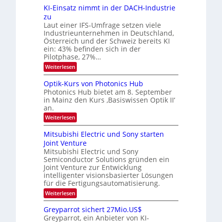
d
6
v
KI-Einsatz nimmt in der DACH-Industrie
e
9
t
zu
e
.
s
Laut einer IFS-Umfrage setzen viele
r
W
t
Industrieunternehmen in Deutschland,
E
a
a
-
Österreich und der Schweiz bereits KI
r
r
H
ein: 43% befinden sich in der
k
e
b
e
Pilotphase, 27%…
r
s
e
:
Weiterlesen
a
W
i
K
e
a
I
u
t
Optik-Kurs von Photonics Hub
c
-
s
h
Photonics Hub bietet am 8. September
u
E
-
s
in Mainz den Kurs ‚Basiswissen Optik II‘
n
i
S
t
an.
n
e
g
u
s
m
:
Weiterlesen
m
s
a
i
O
i
t
-
n
p
m
Mitsubishi Electric und Sony starten
z
a
t
T
e
Joint Venture
n
r
i
r
r
i
Mitsubishi Electric und Sony
k
s
m
e
Semiconductor Solutions gründen ein
-
t
m
K
Joint Venture zur Entwicklung
n
e
t
u
n
intelligenter visionsbasierter Lösungen
d
i
r
H
für die Fertigungsautomatisierung.
n
s
s
a
d
:
Weiterlesen
v
l
e
M
o
b
r
i
n
j
Greyparrot sichert 27Mio.US$
D
t
P
a
Greyparrot, ein Anbieter von KI-
A
s
h