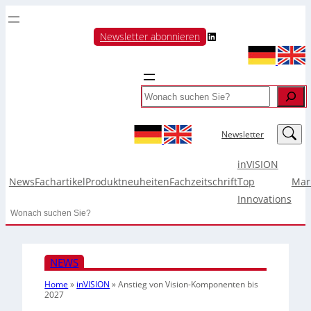
LinkedIn
Newsletter abonnieren
Search
LinkedIn
Newsletter
inVISION
News
Fachartikel
Produktneuheiten
Fachzeitschrift
Top
Mar
Innovations
Search
NEWS
Home
»
inVISION
»
Anstieg von Vision-Komponenten bis
2027