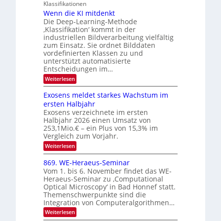
g
Klassifikationen
O
n
u
Wenn die KI mitdenkt
N
a
Die Deep-Learning-Methode
n
T
u
‚Klassifikation‘ kommt in der
g
e
industriellen Bildverarbeitung vielfältig
f
z
c
zum Einsatz. Sie ordnet Bilddaten
d
u
h
vordefinierten Klassen zu und
e
E
unterstützt automatisierte
T
r
Entscheidungen im…
l
a
V
e
:
Weiterlesen
l
I
W
k
k
e
S
Exosens meldet starkes Wachstum im
t
s
n
I
ersten Halbjahr
r
n
Exosens verzeichnete im ersten
O
d
o
Halbjahr 2026 einen Umsatz von
i
N
n
e
253,1Mio.€ – ein Plus von 15,3% im
2
K
i
Vergleich zum Vorjahr.
I
0
k
:
Weiterlesen
m
2
E
-
i
6
x
t
869. WE-Heraeus-Seminar
u
o
d
Vom 1. bis 6. November findet das WE-
n
s
e
Heraeus-Seminar zu ‚Computational
e
d
n
Optical Microscopy‘ in Bad Honnef statt.
n
k
B
Themenschwerpunkte sind die
s
t
i
m
Integration von Computeralgorithmen…
e
l
:
Weiterlesen
l
d
8