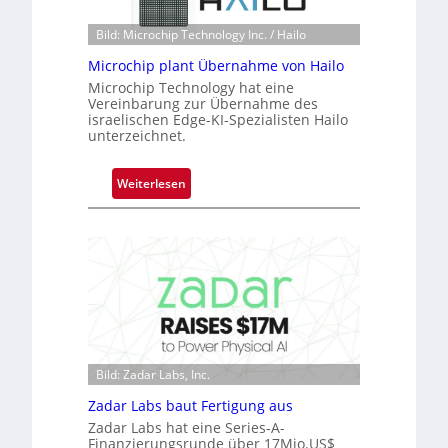
n
Bild: Microchip Technology Inc. / Hailo
e
ü
Microchip plant Übernahme von Hailo
b
Microchip Technology hat eine
Vereinbarung zur Übernahme des
e
israelischen Edge-KI-Spezialisten Hailo
r
unterzeichnet.
n
i
:
Weiterlesen
m
M
m
i
t
c
D
r
a
o
r
c
k
h
V
i
i
p
Bild: Zadar Labs, Inc.
s
p
i
Zadar Labs baut Fertigung aus
l
o
Zadar Labs hat eine Series-A-
a
n
Finanzierungsrunde über 17Mio.US$