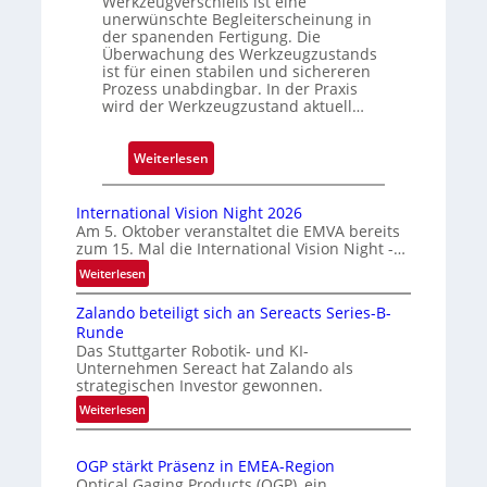
Werkzeugverschleiß ist eine
unerwünschte Begleiterscheinung in
g
der spanenden Fertigung. Die
e
Überwachung des Werkzeugzustands
D
ist für einen stabilen und sichereren
Prozess unabdingbar. In der Praxis
r
wird der Werkzeugzustand aktuell…
u
c
:
Weiterlesen
k
A
m
u
a
International Vision Night 2026
t
r
Am 5. Oktober veranstaltet die EMVA bereits
zum 15. Mal die International Vision Night -…
o
k
m
e
:
Weiterlesen
I
a
n
Zalando beteiligt sich an Sereacts Series-B-
n
t
e
Runde
t
i
r
Das Stuttgarter Robotik- und KI-
e
s
k
Unternehmen Sereact hat Zalando als
r
strategischen Investor gewonnen.
i
e
n
e
:
n
Weiterlesen
a
Z
r
n
t
a
t
u
i
OGP stärkt Präsenz in EMEA-Region
l
e
n
o
Optical Gaging Products (OGP), ein