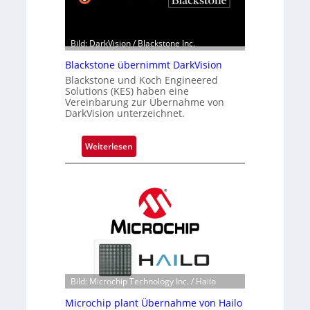
Bild: DarkVision / Blackstone Inc.
Blackstone übernimmt DarkVision
Blackstone und Koch Engineered
Solutions (KES) haben eine
Vereinbarung zur Übernahme von
DarkVision unterzeichnet.
:
Weiterlesen
B
l
a
c
k
s
t
o
n
Bild: Microchip Technology Inc. / Hailo
e
Microchip plant Übernahme von Hailo
ü