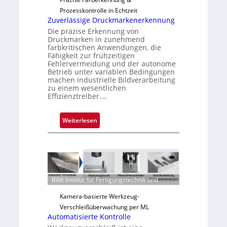
a
Prozesskontrolle in Echtzeit
u
Zuverlässige Druckmarkenerkennung
s
Die präzise Erkennung von
Druckmarken in zunehmend
farbkritischen Anwendungen, die
Fähigkeit zur frühzeitigen
Fehlervermeidung und der autonome
Betrieb unter variablen Bedingungen
machen industrielle Bildverarbeitung
zu einem wesentlichen
Effizienztreiber.…
:
Weiterlesen
Z
u
v
e
r
Bild: Institut für Fertigungstechnik und
l
ä
Kamera-basierte Werkzeug-
s
Verschleißüberwachung per ML
s
Automatisierte Kontrolle
i