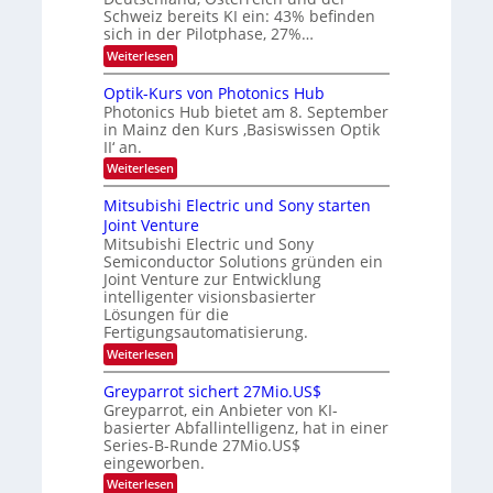
H
s
e
Schweiz bereits KI ein: 43% befinden
e
W
sich in der Pilotphase, 27%…
i
r
a
t
:
Weiterlesen
a
c
K
e
h
u
I
u
s
Optik-Kurs von Photonics Hub
n
-
s
t
Photonics Hub bietet am 8. September
E
g
-
u
in Mainz den Kurs ‚Basiswissen Optik
i
S
m
s
II‘ an.
n
e
i
-
s
m
m
:
Weiterlesen
a
T
i
e
O
t
n
r
p
r
Mitsubishi Electric und Sony starten
z
a
s
t
e
Joint Venture
n
r
t
i
i
Mitsubishi Electric und Sony
n
e
k
m
n
Semiconductor Solutions gründen ein
-
d
m
H
K
Joint Venture zur Entwicklung
s
t
a
u
intelligenter visionsbasierter
i
l
r
Lösungen für die
n
b
s
Fertigungsautomatisierung.
d
j
v
e
a
o
:
Weiterlesen
r
h
n
M
D
r
P
i
Greyparrot sichert 27Mio.US$
A
h
t
Greyparrot, ein Anbieter von KI-
C
o
s
H
basierter Abfallintelligenz, hat in einer
t
u
-
Series-B-Runde 27Mio.US$
o
b
I
n
eingeworben.
i
n
i
s
:
Weiterlesen
d
c
h