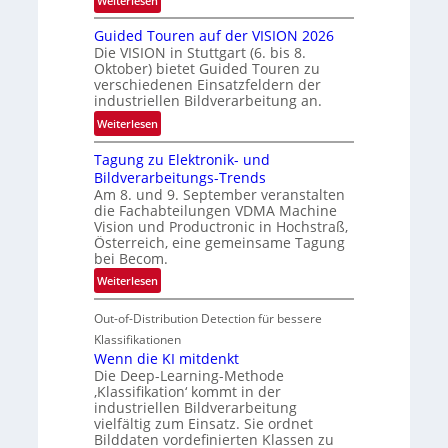
Weiterlesen
e
R
n
Guided Touren auf der VISION 2026
ü
z
Die VISION in Stuttgart (6. bis 8.
c
t
Oktober) bietet Guided Touren zu
k
verschiedenen Einsatzfeldern der
e
k
industriellen Bildverarbeitung an.
M
e
:
ö
Weiterlesen
h
G
g
r
Tagung zu Elektronik- und
u
l
d
Bildverarbeitungs-Trends
i
i
e
Am 8. und 9. September veranstalten
d
c
r
die Fachabteilungen VDMA Machine
e
h
Vision und Productronic in Hochstraß,
i
d
k
Österreich, eine gemeinsame Tagung
n
T
e
bei Becom.
V
o
i
:
Weiterlesen
I
u
t
T
S
r
e
Out-of-Distribution Detection für bessere
a
I
e
n
g
Klassifikationen
O
n
u
Wenn die KI mitdenkt
N
a
Die Deep-Learning-Methode
n
T
u
‚Klassifikation‘ kommt in der
g
e
industriellen Bildverarbeitung
f
z
c
vielfältig zum Einsatz. Sie ordnet
d
u
h
Bilddaten vordefinierten Klassen zu
e