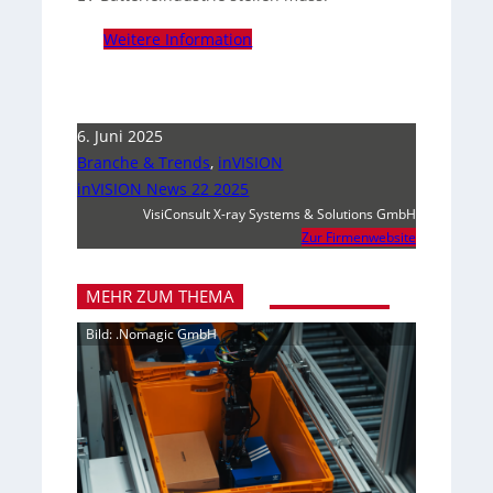
Weitere Information
6. Juni 2025
Branche & Trends
,
inVISION
inVISION News 22 2025
VisiConsult X-ray Systems & Solutions GmbH
Zur Firmenwebsite
MEHR ZUM THEMA
Bild: .Nomagic GmbH