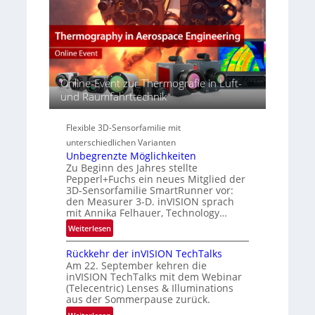
p
c
M
e
t
E
r
s
A
s
S
-
p
e
R
e
r
e
Online-Event zur Thermografie in Luft-
c
i
g
und Raumfahrttechnik
t
e
i
r
s
o
a
Flexible 3D-Sensorfamilie mit
-
n
l
unterschiedlichen Varianten
B
N
Unbegrenzte Möglichkeiten
-
e
Zu Beginn des Jahres stellte
R
w
Pepperl+Fuchs ein neues Mitglied der
u
3D-Sensorfamilie SmartRunner vor:
s
n
den Measurer 3-D. inVISION sprach
‘
d
mit Annika Felhauer, Technology…
e
:
Weiterlesen
U
Rückkehr der inVISION TechTalks
n
Am 22. September kehren die
b
inVISION TechTalks mit dem Webinar
e
(Telecentric) Lenses & Illuminations
g
aus der Sommerpause zurück.
r
: