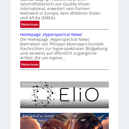
a
K
n
Geschäftsbereich von Quality Vision
g
n
International, erweitert sein Partner-
a
o
d
Netzwerk in Europa, dem Mittleren Osten
l
n
und Afrika (EMEA).
o
V
t
b
:
Weiterlesen
i
r
e
O
s
o
t
Homepage ‚Hyperspectral News‘
G
i
Die Homepage ‚Hyperspectral News‘
e
l
P
o
(betrieben von Philippe Monnoyer) bündelt
i
l
s
n
Nachrichten zur hyperspektralen Bildgebung
l
t
e
N
und verweist auf öffentlich zugängliche
i
ä
Artikel, die um eigene…
i
g
r
g
:
Weiterlesen
t
k
h
H
s
t
t
o
i
P
2
m
c
r
Bild: Elio Labs.
0
e
h
ä
2
p
a
s
6
a
n
e
21Mio.US$ für Elio
g
S
n
e
e
z
‚
Bild: InfraTec GmbH
r
i
H
e
n
y
a
E