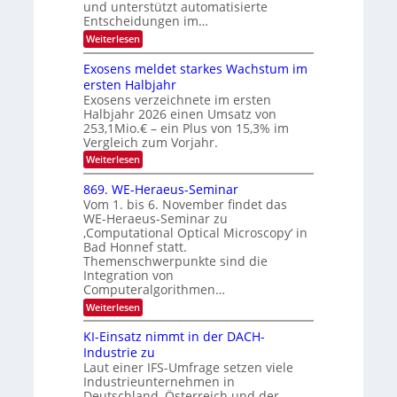
E
und unterstützt automatisierte
T
r
Entscheidungen im…
l
a
V
e
:
Weiterlesen
l
I
W
k
k
e
S
Exosens meldet starkes Wachstum im
t
s
n
I
ersten Halbjahr
r
n
Exosens verzeichnete im ersten
O
d
o
Halbjahr 2026 einen Umsatz von
i
N
n
e
253,1Mio.€ – ein Plus von 15,3% im
2
K
i
Vergleich zum Vorjahr.
I
0
k
:
Weiterlesen
m
2
E
-
i
6
x
t
869. WE-Heraeus-Seminar
u
o
d
Vom 1. bis 6. November findet das
n
s
e
WE-Heraeus-Seminar zu
e
d
n
‚Computational Optical Microscopy‘ in
n
k
B
Bad Honnef statt.
s
t
i
m
Themenschwerpunkte sind die
e
l
Integration von
l
Computeralgorithmen…
d
d
v
:
Weiterlesen
e
8
t
e
6
s
KI-Einsatz nimmt in der DACH-
r
9
t
Industrie zu
.
a
a
Laut einer IFS-Umfrage setzen viele
W
r
r
Industrieunternehmen in
E
k
b
-
e
Deutschland, Österreich und der