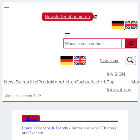
LinkedIn
Newsletter abonnieren
Search
LinkedIn
Newsletter
inVISION
News
Fachartikel
Produktneuheiten
Fachzeitschrift
Top
Mar
Innovations
Search
NEWS
Home
»
Branche & Trends
»
Batterie-Allianz VCbattery
und Exacom