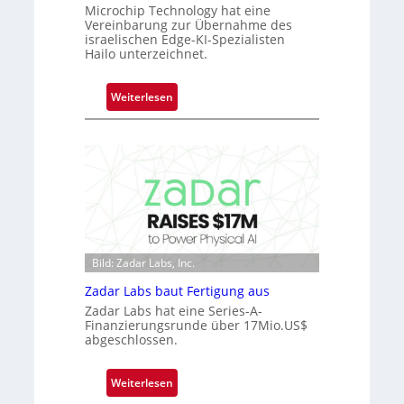
Microchip Technology hat eine
b
Vereinbarung zur Übernahme des
e
israelischen Edge-KI-Spezialisten
r
Hailo unterzeichnet.
n
i
:
Weiterlesen
m
M
m
i
t
c
D
r
a
o
r
c
k
h
V
i
i
Bild: Zadar Labs, Inc.
p
s
p
Zadar Labs baut Fertigung aus
i
l
Zadar Labs hat eine Series-A-
o
a
Finanzierungsrunde über 17Mio.US$
n
abgeschlossen.
n
t
Ü
:
Weiterlesen
b
Z