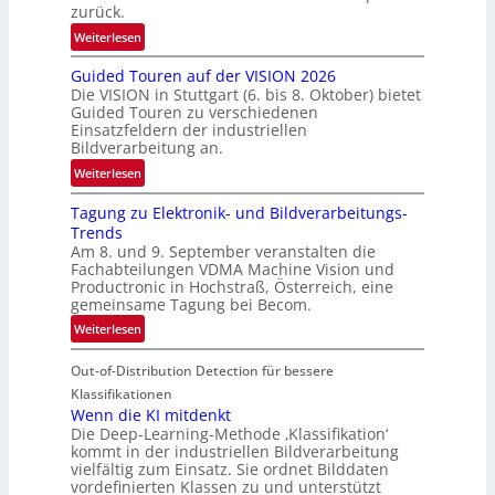
g
zurück.
r
:
Weiterlesen
e
R
n
Guided Touren auf der VISION 2026
ü
z
Die VISION in Stuttgart (6. bis 8. Oktober) bietet
c
t
Guided Touren zu verschiedenen
k
Einsatzfeldern der industriellen
e
k
Bildverarbeitung an.
M
e
:
ö
Weiterlesen
h
G
g
r
Tagung zu Elektronik- und Bildverarbeitungs-
u
l
d
Trends
i
i
e
Am 8. und 9. September veranstalten die
d
c
r
Fachabteilungen VDMA Machine Vision und
e
h
Productronic in Hochstraß, Österreich, eine
i
d
k
gemeinsame Tagung bei Becom.
n
T
e
:
Weiterlesen
V
o
i
T
I
u
t
Out-of-Distribution Detection für bessere
a
S
r
e
g
I
Klassifikationen
e
n
u
Wenn die KI mitdenkt
O
n
Die Deep-Learning-Methode ‚Klassifikation‘
n
N
a
kommt in der industriellen Bildverarbeitung
g
T
u
vielfältig zum Einsatz. Sie ordnet Bilddaten
z
e
vordefinierten Klassen zu und unterstützt
f