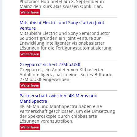
e
Photonics Hub bietet am 8. September in
a
E
b
u
Mainz den Kurs ‚Basiswissen Optik II‘ an.
c
i
e
s
h
n
:
Weiterlesen
-
i
s
s
O
S
t
a
t
p
Mitsubishi Electric und Sony starten Joint
e
u
t
t
u
m
Venture
m
z
i
i
n
i
n
Mitsubishi Electric und Sony Semiconductor
k
n
m
i
Solutions gründen ein Joint Venture zur
-
g
a
e
m
K
Entwicklung intelligenter visionsbasierter
s
r
r
m
u
Lösungen für die Fertigungsautomatisierung.
-
s
t
r
:
t
Weiterlesen
i
s
T
M
e
n
v
r
i
n
d
o
Greyparrot sichert 27Mio.US$
t
H
e
e
n
Greyparrot, ein Anbieter von KI-basierter
s
a
r
P
n
Abfallintelligenz, hat in einer Series-B-Runde
u
l
D
h
d
27Mio.US$ eingeworben.
b
b
A
o
i
j
C
s
t
:
Weiterlesen
s
a
H
o
G
h
h
-
n
r
Partnerschaft zwischen 4K-Mems und
i
r
I
i
e
MantiSpectra
E
n
c
y
l
d
4K-MEMS und MantiSpectra haben eine
s
p
e
u
H
Partnerschaft geschlossen, um die Umsetzung
a
c
s
u
r
der Spektroskopie durch chipbasierte
t
t
b
r
Lösungen voranzutreiben.
r
r
o
i
:
i
Weiterlesen
t
c
P
e
s
u
a
z
i