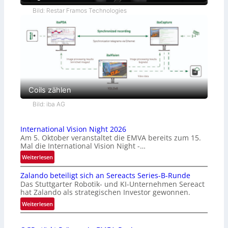
Bild: Restar Framos Technologies
Coils zählen
Bild: iba AG
International Vision Night 2026
Am 5. Oktober veranstaltet die EMVA bereits zum 15.
Mal die International Vision Night -…
:
Weiterlesen
I
Zalando beteiligt sich an Sereacts Series-B-Runde
n
Das Stuttgarter Robotik- und KI-Unternehmen Sereact
t
hat Zalando als strategischen Investor gewonnen.
e
:
Weiterlesen
r
Z
n
a
a