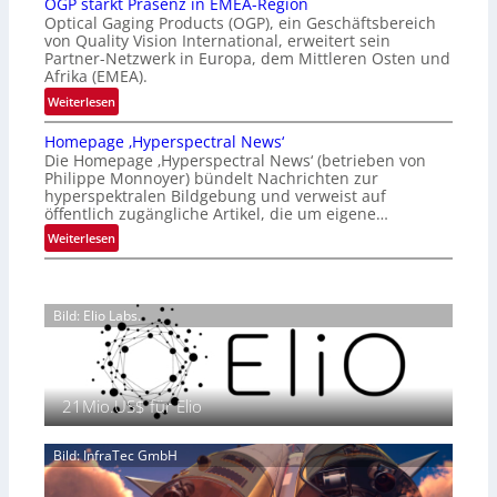
OGP stärkt Präsenz in EMEA-Region
l
t
Optical Gaging Products (OGP), ein Geschäftsbereich
a
i
von Quality Vision International, erweitert sein
n
o
Partner-Netzwerk in Europa, dem Mittleren Osten und
d
Afrika (EMEA).
n
o
a
:
Weiterlesen
b
l
O
e
Homepage ‚Hyperspectral News‘
V
G
t
Die Homepage ‚Hyperspectral News‘ (betrieben von
i
P
Philippe Monnoyer) bündelt Nachrichten zur
e
s
s
hyperspektralen Bildgebung und verweist auf
i
i
t
öffentlich zugängliche Artikel, die um eigene…
l
o
ä
:
Weiterlesen
i
n
r
H
g
N
k
o
t
i
t
m
s
g
P
Bild: Elio Labs.
e
i
h
r
p
c
t
ä
a
h
2
s
g
a
0
e
21Mio.US$ für Elio
e
n
2
n
‚
S
6
z
H
e
Bild: InfraTec GmbH
i
y
r
n
p
e