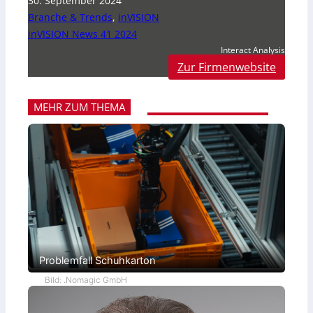
30. September 2024
Branche & Trends
,
inVISION
inVISION News 41 2024
Interact Analysis
Zur Firmenwebsite
MEHR ZUM THEMA
Problemfall Schuhkarton
Bild: .Nomagic GmbH