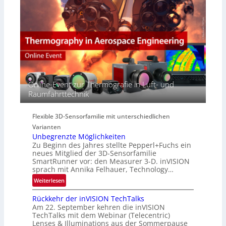
E
e
a
M
r
c
E
s
t
A
p
s
-
e
S
R
c
e
e
t
r
g
r
i
i
Online-Event zur Thermografie in Luft- und
a
e
o
Raumfahrttechnik
l
s
n
N
-
e
B
Flexible 3D-Sensorfamilie mit unterschiedlichen
w
-
Varianten
s
R
Unbegrenzte Möglichkeiten
‘
u
Zu Beginn des Jahres stellte Pepperl+Fuchs ein
n
neues Mitglied der 3D-Sensorfamilie
SmartRunner vor: den Measurer 3-D. inVISION
d
sprach mit Annika Felhauer, Technology…
e
:
Weiterlesen
U
Rückkehr der inVISION TechTalks
n
Am 22. September kehren die inVISION
b
TechTalks mit dem Webinar (Telecentric)
e
Lenses & Illuminations aus der Sommerpause