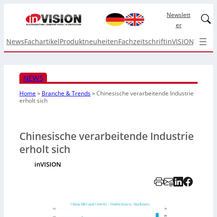
Newslett
Linked
er
News
Fachartikel
Produktneuheiten
Fachzeitschrift
inVISION Top I
NEWS
Home
»
Branche & Trends
»
Chinesische verarbeitende Industrie
erholt sich
Chinesische verarbeitende Industrie
erholt sich
inVISION