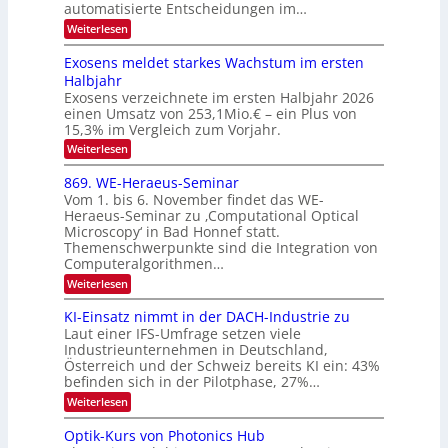
u
c
automatisierte Entscheidungen im…
d
E
h
:
Weiterlesen
e
l
T
W
r
e
e
a
Exosens meldet starkes Wachstum im ersten
V
n
k
Halbjahr
l
n
I
Exosens verzeichnete im ersten Halbjahr 2026
t
k
d
S
einen Umsatz von 253,1Mio.€ – ein Plus von
i
r
s
e
I
15,3% im Vergleich zum Vorjahr.
o
K
O
:
Weiterlesen
n
I
E
N
m
i
x
869. WE-Heraeus-Seminar
i
2
o
k
t
Vom 1. bis 6. November findet das WE-
0
s
d
-
Heraeus-Seminar zu ‚Computational Optical
e
2
e
u
Microscopy‘ in Bad Honnef statt.
n
n
6
Themenschwerpunkte sind die Integration von
s
n
k
m
Computeralgorithmen…
t
d
e
:
Weiterlesen
B
l
8
d
i
6
KI-Einsatz nimmt in der DACH-Industrie zu
e
l
9
t
Laut einer IFS-Umfrage setzen viele
.
d
s
Industrieunternehmen in Deutschland,
W
t
v
Österreich und der Schweiz bereits KI ein: 43%
E
a
befinden sich in der Pilotphase, 27%…
-
e
r
H
k
r
:
Weiterlesen
e
e
K
a
r
s
I
Optik-Kurs von Photonics Hub
a
r
W
-