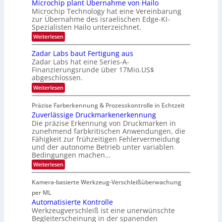
r
Microchip plant Übernahme von Hailo
t
s
a
n
Microchip Technology hat eine Vereinbarung
L
e
‘
c
N
i
zur Übernahme des israelischen Edge-KI-
k
o
i
l
Spezialisten Hailo unterzeichnet.
s
g
g
i
t
h
:
Weiterlesen
g
i
o
t
M
t
n
2
m
i
Zadar Labs baut Fertigung aus
s
e
0
c
a
i
Zadar Labs hat eine Series-A-
ü
2
r
c
t
b
Finanzierungsrunde über 17Mio.US$
6
o
h
e
abgeschlossen.
2
c
a
r
h
0
:
n
Weiterlesen
n
i
Z
S
2
i
p
a
e
m
Präzise Farberkennung & Prozesskontrolle in Echtzeit
7
p
d
r
m
l
Zuverlässige Druckmarkenerkennung
a
e
t
a
r
Die präzise Erkennung von Druckmarken in
a
D
n
L
c
zunehmend farbkritischen Anwendungen, die
a
t
a
t
Fähigkeit zur frühzeitigen Fehlervermeidung
r
Ü
b
s
k
und der autonome Betrieb unter variablen
b
s
S
V
Bedingungen machen…
e
b
e
i
r
a
r
:
Weiterlesen
s
n
u
i
Z
i
a
t
e
u
o
Kamera-basierte Werkzeug-Verschleißüberwachung
h
F
s
v
n
m
e
-
e
per ML
e
r
B
r
Automatisierte Kontrolle
v
t
-
l
Werkzeugverschleiß ist eine unerwünschte
o
i
R
ä
n
Begleiterscheinung in der spanenden
g
u
s