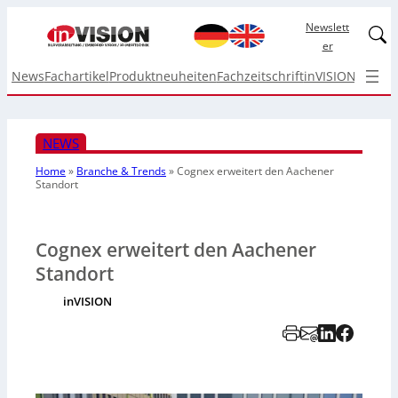
Newslett
Linked
er
News
Fachartikel
Produktneuheiten
Fachzeitschrift
inVISION Top I
NEWS
Home
»
Branche & Trends
»
Cognex erweitert den Aachener
Standort
Cognex erweitert den Aachener
Standort
inVISION