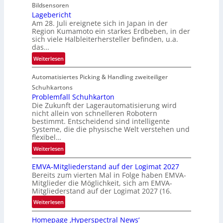
i
Bildsensoren
l
Lagebericht
Am 28. Juli ereignete sich in Japan in der
s
Region Kumamoto ein starkes Erdbeben, in der
z
sich viele Halbleiterhersteller befinden, u.a.
ä
das…
h
:
Weiterlesen
l
L
e
Automatisiertes Picking & Handling zweiteiliger
a
n
g
Schuhkartons
e
Problemfall Schuhkarton
Die Zukunft der Lagerautomatisierung wird
b
nicht allein von schnelleren Robotern
e
bestimmt. Entscheidend sind intelligente
r
Systeme, die die physische Welt verstehen und
i
flexibel…
c
:
Weiterlesen
h
P
t
EMVA-Mitgliederstand auf der Logimat 2027
r
Bereits zum vierten Mal in Folge haben EMVA-
o
Mitglieder die Möglichkeit, sich am EMVA-
b
Mitgliederstand auf der Logimat 2027 (16.
l
:
Weiterlesen
e
E
m
Homepage ‚Hyperspectral News‘
M