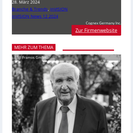
28. März 2024
Branche & Trends
,
inVISION
inVISION News 12 2024
Cognex Germany Inc.
Zur Firmenwebsite
MEHR ZUM THEMA
Bild: Framos GmbH