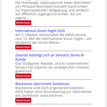
f
Die Homepage ‚Hyperspectral News‘ (betrieben
V
a
von Philippe Monnoyer) bündelt Nachrichten
A
l
zur hyperspektralen Bildgebung und verweist
-
auf öffentlich zugängliche Artikel, die um
l
M
eigene…
S
i
:
Weiterlesen
c
H
t
h
o
International Vision Night 2026
g
u
m
Am 5. Oktober veranstaltet die EMVA bereits
l
e
h
zum 15. Mal die International Vision Night – am
p
i
k
Vorabend der Vision-Messe.
a
e
g
a
:
Weiterlesen
d
e
I
r
‚
e
n
Zalando beteiligt sich an Sereacts Series-B-
t
H
t
r
Runde
y
o
e
s
p
Das Stuttgarter Robotik- und KI-Unternehmen
r
n
e
Sereact hat Zalando als strategischen Investor
n
t
r
a
gewonnen.
a
s
t
:
Weiterlesen
p
n
i
Z
e
o
d
a
c
Blackstone übernimmt DarkVision
n
a
l
t
a
Blackstone und Koch Engineered Solutions
a
r
u
l
(KES) haben eine Vereinbarung zur Übernahme
n
a
V
f
von DarkVision unterzeichnet.
d
l
i
d
o
N
:
Weiterlesen
s
b
e
e
B
i
e
w
l
o