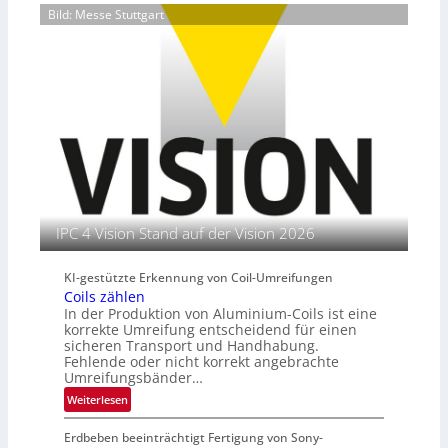
o
n
Bild: Messe Stuttgart
t
r
o
d
e
k
p
I
e
e
n
t
r
s
t
i
t
e
e
i
n
r
t
e
u
n
t
s
l
IPC 4 Vision Stand auf der Vision 2026
e
i
KI-gestützte Erkennung von Coil-Umreifungen
t
Coils zählen
e
In der Produktion von Aluminium-Coils ist eine
r
korrekte Umreifung entscheidend für einen
i
sicheren Transport und Handhabung.
n
Fehlende oder nicht korrekt angebrachte
Umreifungsbänder…
:
Weiterlesen
C
Erdbeben beeinträchtigt Fertigung von Sony-
o