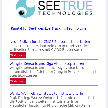
Kapital für SeeTrues Eye-Tracking-Technologie
Neue Risiken für die CMOS Sensoren-Lieferketten
Sony erzielte 2025 laut Yole Group rund 50% des
weltweiten Umsatzes mit CMOS-Bildsensoren.
:
Weiterlesen
N
Wenglor Sensoric und Siga Vision kooperieren
e
Wenglor Sensoric unterstützt Siga Vision bei der
u
automatisierten Palettenprüfung in Produktions- und
e
Logistikprozessen.
R
:
Weiterlesen
i
W
s
e
i
Wenke Weinreich wird zweite Institutsleiterin
n
k
Prof. Dr.-Ing. Wenke Weinreich übernimmt ab sofort
g
e
die Position der zweiten Institutsleiterin am
l
Fraunhofer-Institut für Photonische Mikrosysteme
n