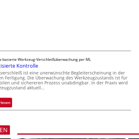
o
r
r
n
t
l
H
i
ä
a
g
s
i
u
s
l
n
i
o
g
g
a
e
u
D
-basierte Werkzeug-Verschleißüberwachung per ML
s
r
sierte Kontrolle
u
erschleiß ist eine unerwünschte Begleiterscheinung in der
c
n Fertigung. Die Überwachung des Werkzeugzustands ist für
k
bilen und sichereren Prozess unabdingbar. In der Praxis wird
zeugzustand aktuell…
m
a
r
:
rlesen
k
A
e
u
n
t
e
o
REN
r
m