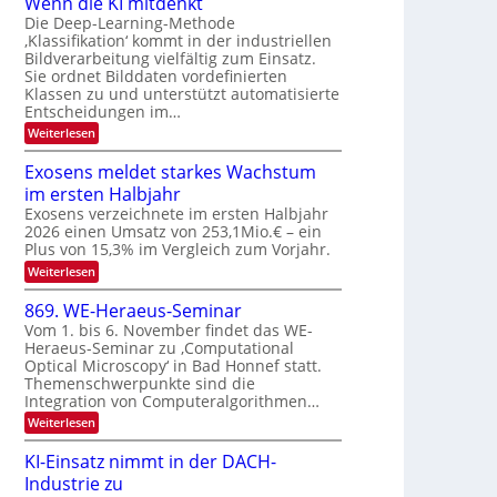
Wenn die KI mitdenkt
a
T
n
Die Deep-Learning-Methode
u
‚Klassifikation‘ kommt in der industriellen
e
g
f
Bildverarbeitung vielfältig zum Einsatz.
c
z
d
Sie ordnet Bilddaten vordefinierten
h
u
Klassen zu und unterstützt automatisierte
e
T
E
Entscheidungen im…
r
a
l
:
Weiterlesen
V
l
e
W
I
e
k
k
Exosens meldet starkes Wachstum
S
n
s
t
im ersten Halbjahr
n
I
r
d
Exosens verzeichnete im ersten Halbjahr
O
i
2026 einen Umsatz von 253,1Mio.€ – ein
o
e
N
Plus von 15,3% im Vergleich zum Vorjahr.
n
K
2
:
Weiterlesen
I
i
0
E
m
k
x
i
2
869. WE-Heraeus-Seminar
-
o
t
6
Vom 1. bis 6. November findet das WE-
s
d
u
Heraeus-Seminar zu ‚Computational
e
e
n
Optical Microscopy‘ in Bad Honnef statt.
n
n
d
s
k
Themenschwerpunkte sind die
m
t
Integration von Computeralgorithmen…
B
e
i
:
Weiterlesen
l
8
d
l
6
e
KI-Einsatz nimmt in der DACH-
d
9
t
Industrie zu
v
.
s