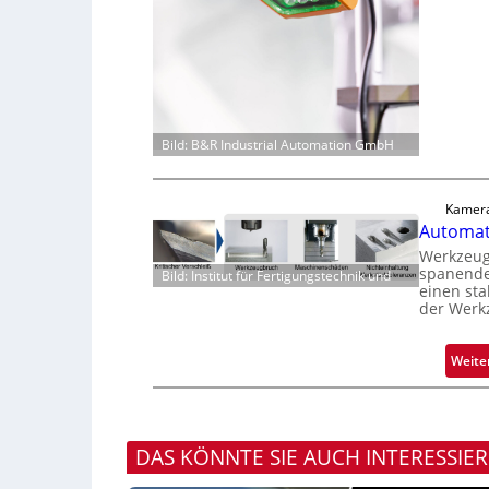
Bild: B&R Industrial Automation GmbH
Kamera
Automati
Werkzeugv
spanende
Bild: Institut für Fertigungstechnik und
einen sta
der Werk
Weite
DAS KÖNNTE SIE AUCH INTERESSIE