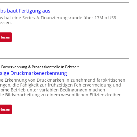
e
r
r
bs baut Fertigung aus
o
n
c
bs hat eine Series-A-Finanzierungsrunde über 17Mio.US$
i
ossen.
h
m
i
m
p
:
rlesen
t
p
Z
D
l
a
a
a
d
r
n
a
k
 Farberkennung & Prozesskontrolle in Echtzeit
t
r
ssige Druckmarkenerkennung
V
Ü
L
i
ise Erkennung von Druckmarken in zunehmend farbkritischen
b
a
gen, die Fähigkeit zur frühzeitigen Fehlervermeidung und
s
e
b
nome Betrieb unter variablen Bedingungen machen
i
r
lle Bildverarbeitung zu einem wesentlichen Effizienztreiber.…
s
o
n
b
n
a
a
:
rlesen
h
u
Z
m
t
u
e
F
v
v
e
e