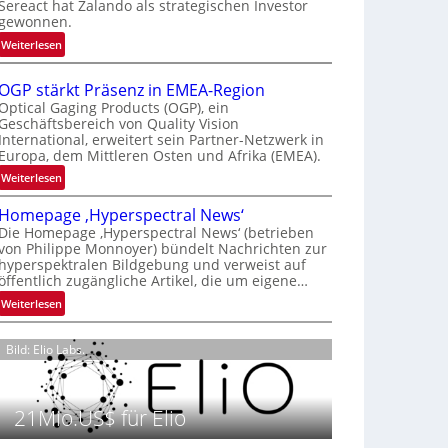
Sereact hat Zalando als strategischen Investor
r
gewonnen.
n
:
Weiterlesen
a
Z
t
a
i
OGP stärkt Präsenz in EMEA-Region
l
o
Optical Gaging Products (OGP), ein
a
Geschäftsbereich von Quality Vision
n
International, erweitert sein Partner-Netzwerk in
n
a
Europa, dem Mittleren Osten und Afrika (EMEA).
d
l
o
:
Weiterlesen
V
b
O
i
Homepage ‚Hyperspectral News‘
e
G
s
Die Homepage ‚Hyperspectral News‘ (betrieben
t
P
i
von Philippe Monnoyer) bündelt Nachrichten zur
e
s
o
hyperspektralen Bildgebung und verweist auf
i
t
n
öffentlich zugängliche Artikel, die um eigene…
l
ä
N
:
Weiterlesen
i
r
i
H
g
k
g
o
t
t
Bild: Elio Labs.
h
m
s
P
t
e
i
r
2
p
c
ä
0
21Mio.US$ für Elio
a
h
s
2
g
a
e
6