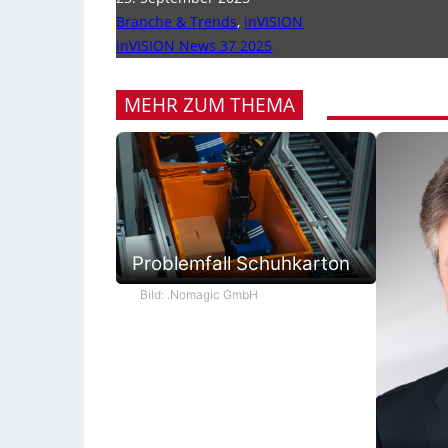
Branche & Trends
,
inVISION
inVISION News 37 2025
MEHR ZUM THEMA
Problemfall Schuhkarton
Bild: .Nomagic GmbH