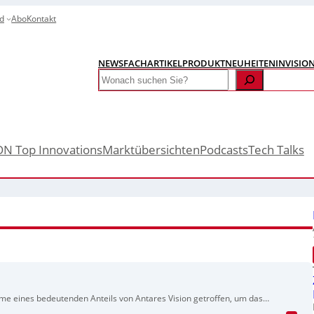
d
Abo
Kontakt
NEWS
FACHARTIKEL
PRODUKTNEUHEITEN
INVISIO
Search
ON Top Innovations
Marktübersichten
Podcasts
Tech Talks
e eines bedeutenden Anteils von Antares Vision getroffen, um das
res ist spezialisiert auf Inspektions- und Detektionssysteme sowie