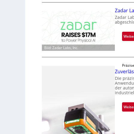
Zadar La
Zadar La
abgeschl
Weite
Bild: Zadar Labs, Inc.
Präzise
Zuverlä
Die präz
Anwendun
der auto
industrie
Weite