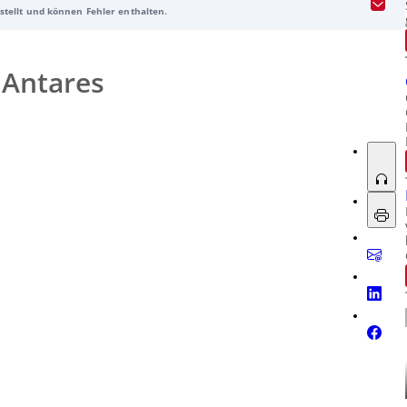
rstellt und können Fehler enthalten.
lschungsbekämpfung.
Antares