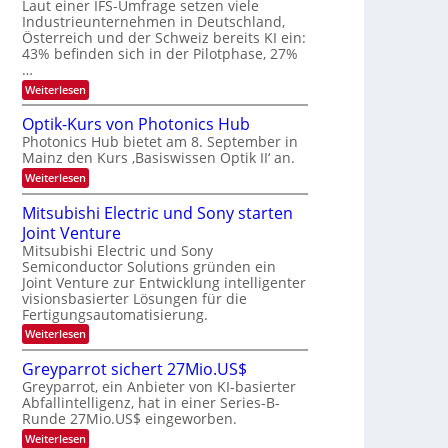
W
Laut einer IFS-Umfrage setzen viele
t
e
E
a
Industrieunternehmen in Deutschland,
r
-
r
Österreich und der Schweiz bereits KI ein:
H
a
k
43% befinden sich in der Pilotphase, 27%
e
e
r
…
r
s
b
a
:
Weiterlesen
W
e
e
K
a
u
I
c
i
Optik-Kurs von Photonics Hub
s
-
h
t
Photonics Hub bietet am 8. September in
-
E
s
S
Mainz den Kurs ‚Basiswissen Optik II‘ an.
i
u
t
e
n
u
:
Weiterlesen
n
m
s
m
O
g
i
a
i
p
Mitsubishi Electric und Sony starten
n
t
m
s
t
a
z
Joint Venture
e
i
-
r
n
r
k
Mitsubishi Electric und Sony
T
i
s
-
Semiconductor Solutions gründen ein
m
t
r
K
Joint Venture zur Entwicklung intelligenter
m
e
u
e
visionsbasierter Lösungen für die
t
n
r
n
i
Fertigungsautomatisierung.
H
s
n
a
d
v
:
Weiterlesen
d
l
o
M
s
e
b
n
i
Greyparrot sichert 27Mio.US$
r
j
P
t
D
a
Greyparrot, ein Anbieter von KI-basierter
h
s
A
h
o
Abfallintelligenz, hat in einer Series-B-
u
C
r
t
Runde 27Mio.US$ eingeworben.
b
H
o
i
:
-
Weiterlesen
n
s