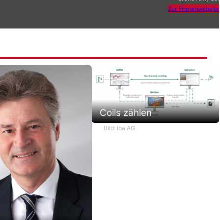
Zur Firmenwebsite
Coils zählen
Bild: iba AG