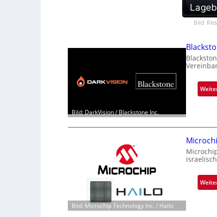
Lageb
Bild: Re
Blackst
Blackston
Vereinba
Weite
Bild: DarkVision / Blackstone Inc.
Microch
Microchi
israelisc
Weite
Bild: Microchip Technology Inc. / Hailo