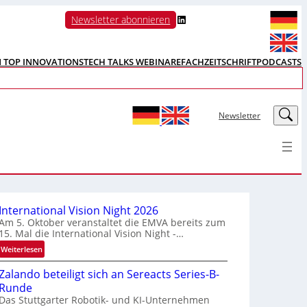
LinkedIn
Newsletter abonnieren
N TOP INNOVATIONS
TECH TALKS WEBINARE
FACHZEITSCHRIFT
PODCASTS
LinkedIn
Newsletter
International Vision Night 2026
Am 5. Oktober veranstaltet die EMVA bereits zum
15. Mal die International Vision Night -…
:
Weiterlesen
I
Zalando beteiligt sich an Sereacts Series-B-
n
Runde
t
Das Stuttgarter Robotik- und KI-Unternehmen
e