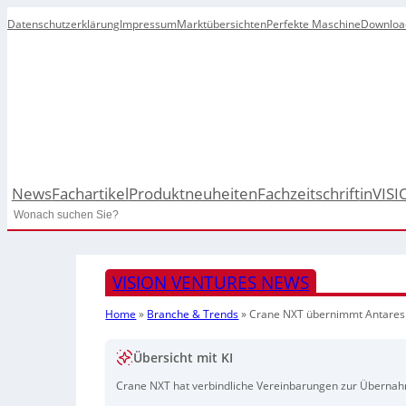
Datenschutzerklärung
Impressum
Marktübersichten
Perfekte Maschine
Downloa
News
Fachartikel
Produktneuheiten
Fachzeitschrift
inVISI
Search
VISION VENTURES NEWS
Home
»
Branche & Trends
»
Crane NXT übernimmt Antares
Übersicht mit KI
Crane NXT hat verbindliche Vereinbarungen zur Übernahm
Unternehmen in eine Privatgesellschaft umzuwandeln. Anta