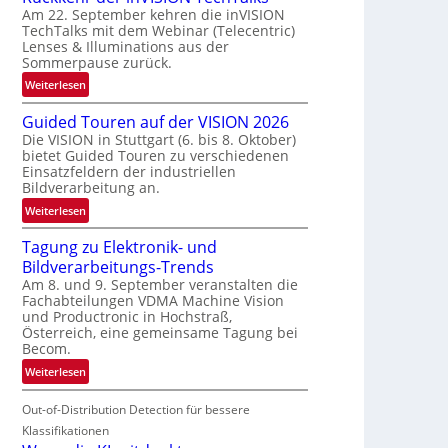
Am 22. September kehren die inVISION
b
TechTalks mit dem Webinar (Telecentric)
e
Lenses & Illuminations aus der
g
Sommerpause zurück.
r
:
Weiterlesen
e
R
n
Guided Touren auf der VISION 2026
ü
z
Die VISION in Stuttgart (6. bis 8. Oktober)
c
t
bietet Guided Touren zu verschiedenen
k
e
Einsatzfeldern der industriellen
k
Bildverarbeitung an.
M
e
ö
:
Weiterlesen
h
g
G
r
l
Tagung zu Elektronik- und
u
d
i
Bildverarbeitungs-Trends
i
e
c
Am 8. und 9. September veranstalten die
d
r
Fachabteilungen VDMA Machine Vision
h
e
i
und Productronic in Hochstraß,
k
d
n
Österreich, eine gemeinsame Tagung bei
e
T
Becom.
V
i
o
I
:
Weiterlesen
t
u
S
T
e
r
I
Out-of-Distribution Detection für bessere
a
n
e
O
g
Klassifikationen
n
N
u