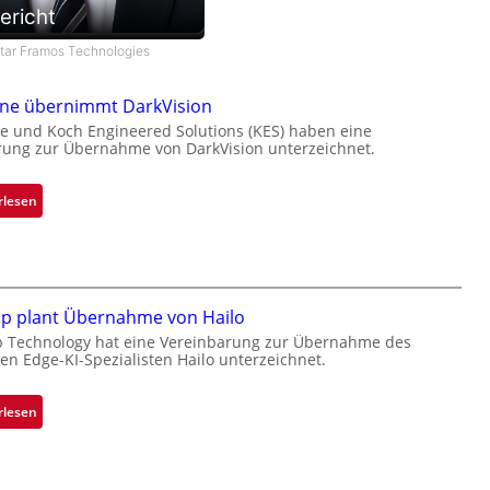
ericht
star Framos Technologies
one übernimmt DarkVision
e und Koch Engineered Solutions (KES) haben eine
rung zur Übernahme von DarkVision unterzeichnet.
:
rlesen
B
l
a
c
k
ip plant Übernahme von Hailo
s
p Technology hat eine Vereinbarung zur Übernahme des
hen Edge-KI-Spezialisten Hailo unterzeichnet.
t
o
n
:
rlesen
e
M
ü
i
b
c