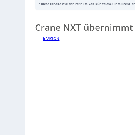
* Diese Inhalte wurden mithilfe von Künstlicher Intelligenz e
Track-and-Trace-Software zur Produktsicherheit und Fä
Crane NXT übernimmt 
inVISION
Sorry, no results.
Please try another keyword