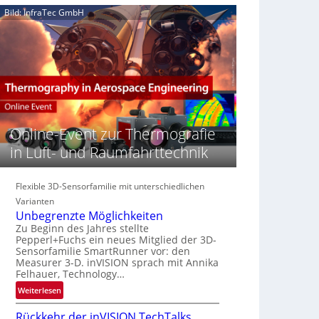
e
n
n
Bild: InfraTec GmbH
‚
S
z
H
e
i
y
r
n
p
e
E
e
a
M
r
c
E
s
t
A
p
s
-
e
Online-Event zur Thermografie
S
R
c
e
e
in Luft- und Raumfahrttechnik
t
r
g
r
i
i
a
e
Flexible 3D-Sensorfamilie mit unterschiedlichen
o
l
s
n
Varianten
N
-
Unbegrenzte Möglichkeiten
e
B
Zu Beginn des Jahres stellte
w
Pepperl+Fuchs ein neues Mitglied der 3D-
-
s
Sensorfamilie SmartRunner vor: den
R
Measurer 3-D. inVISION sprach mit Annika
‘
u
Felhauer, Technology…
n
:
Weiterlesen
d
U
e
Rückkehr der inVISION TechTalks
n