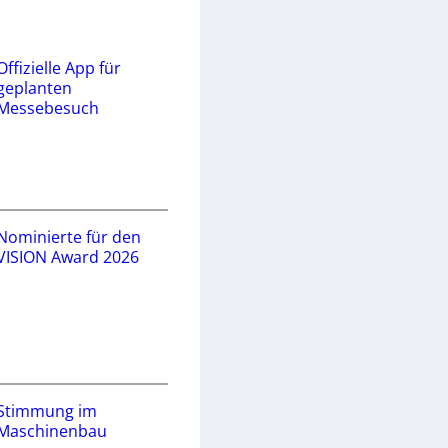
Offizielle App für
geplanten
Messebesuch
Nominierte für den
VISION Award 2026
Stimmung im
Maschinenbau