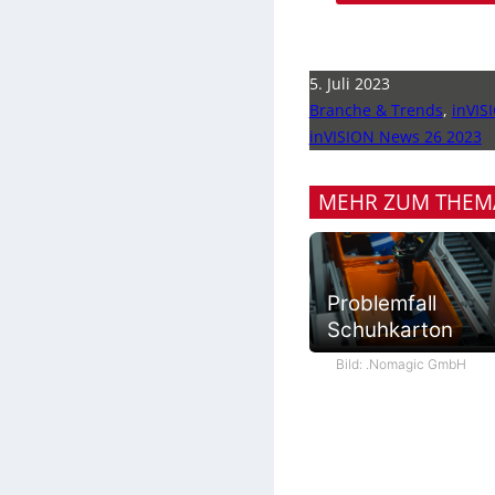
5. Juli 2023
Branche & Trends
,
inVIS
inVISION News 26 2023
MEHR ZUM THEM
Problemfall
Schuhkarton
Bild: .Nomagic GmbH