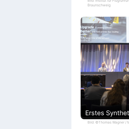
Bild: Institut für Flugführ
Braunschweig
Erstes Synthe
Bild: ©Thomas Wagner / M