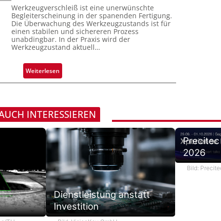
u
Werkzeugverschleiß ist eine unerwünschte
H
s
n
Begleiterscheinung in der spanenden Fertigung.
a
s
Die Überwachung des Werkzeugzustands ist für
g
i
i
einen stabilen und sichereren Prozess
a
l
unabdingbar. In der Praxis wird der
g
u
Werkzeugzustand aktuell…
o
e
s
D
:
Weiterlesen
r
A
u
u
c
t
k
o
 AUCH INTERESSIEREN
m
m
a
a
r
Precitec
t
k
2026
i
e
s
n
Bild: Preci
i
e
e
r
Dienstleistung anstatt
r
k
t
Investition
e
e
n