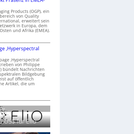
kt Präsenz in EMEA-
n
a
aging Products (OGP), ein
a
n
bereich von Quality
ernational, erweitert sein
d
V
etzwerk in Europa, dem
o
 Osten und Afrika (EMEA).
b
s
e
O
o
e ‚Hyperspectral
G
e
n
P
N
age ‚Hyperspectral
s
trieben von Philippe
g
 bündelt Nachrichten
ä
g
spektralen Bildgebung
h
r
st auf öffentlich
k
s
he Artikel, die um
2
0
P
c
2
r
h
H
6
ä
a
o
Labs.
s
n
m
e
S
e
.US$ für Elio
n
e
p
z
r
a