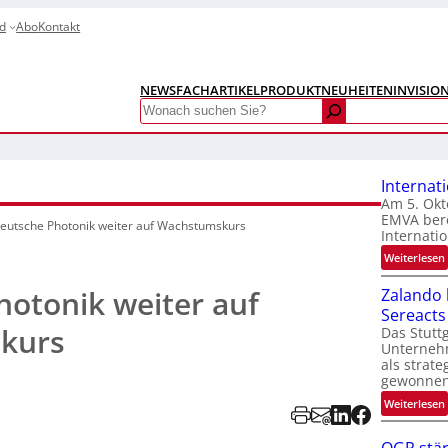
d
Abo
Kontakt
NEWS
FACHARTIKEL
PRODUKTNEUHEITEN
INVISIO
Search
Internat
Am 5. Okt
EMVA bere
eutsche Photonik weiter auf Wachstumskurs
Internatio
:
Weiterlesen
I
otonik weiter auf
Zalando b
Sereacts
t
kurs
Das Stuttg
Unterneh
als strate
gewonnen
:
Weiterlesen
t
i