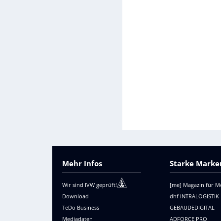
Mehr Infos
Starke Marken
Wir sind IVW geprüft!
[me] Magazin für M
Download
dhf INTRALOGISTIK
TeDo Business
GEBÄUDEDIGITAL
Mediadaten
ADFORCE PRO