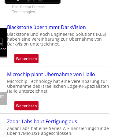
Bild: Restar Framos
Technologies
Blackstone übernimmt DarkVision
Blackstone und Koch Engineered Solutions (KES)
haben eine Vereinbarung zur Übernahme von
DarkVision unterzeichnet.
tone
:
Weiterlesen
B
l
Microchip plant Übernahme von Hailo
a
Microchip Technology hat eine Vereinbarung zur
c
Übernahme des israelischen Edge-KI-Spezialisten
k
Hailo unterzeichnet.
ogy
s
t
:
Weiterlesen
o
M
n
i
Zadar Labs baut Fertigung aus
e
c
Zadar Labs hat eine Series-A-Finanzierungsrunde
ü
r
über 17Mio.US$ abgeschlossen.
b