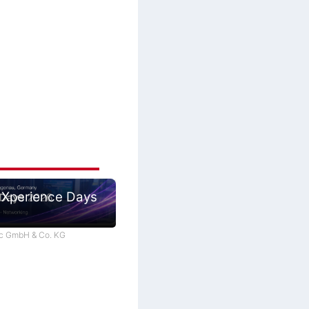
 Xperience Days
tec GmbH & Co. KG