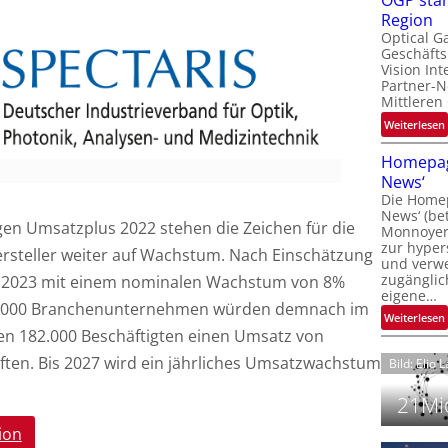
OGP stär
l
Region
Optical G
Geschäfts
l
Vision Int
Partner-N
i
Mittleren
:
Weiterlesen
i
t
Homepag
News‘
i
Die Homep
l
i
News‘ (be
t
i
gen Umsatzplus 2022 stehen die Zeichen für die
Monnoyer)
zur hyper
rsteller weiter auf Wachstum. Nach Einschätzung
t
und verwei
t
zugänglic
ür 2023 mit einem nominalen Wachstum von 8%
eigene…
t
i
 1.000 Branchenunternehmen würden demnach im
:
Weiterlesen
ren 182.000 Beschäftigten einen Umsatz von
ten. Bis 2027 wird ein jährliches Umsatzwachstum
Bild: Elio 
21Mio
ion
i