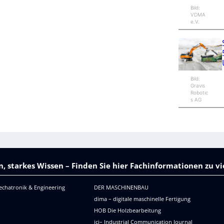
Bild:
VDMA
e.V.
Bild:
Gravis
Robotic
s AG
, starkes Wissen – Finden Sie hier Fachinformationen zu 
echatronik & Engineering
DER MASCHINENBAU
dima – digitale maschinelle Fertigung
HOB Die Holzbearbeitung
icj– Industrial Communication Journal