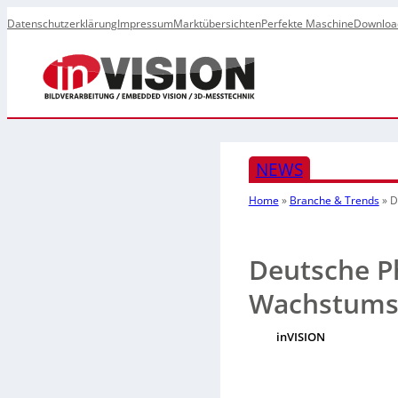
Datenschutzerklärung
Impressum
Marktübersichten
Perfekte Maschine
Downloa
NEWS
Home
»
Branche & Trends
»
D
Deutsche Ph
Wachstums
inVISION