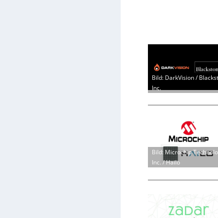
Bild: DarkVision / Blacks
Inc.
Bild: Microchip Technol
Inc. / Hailo