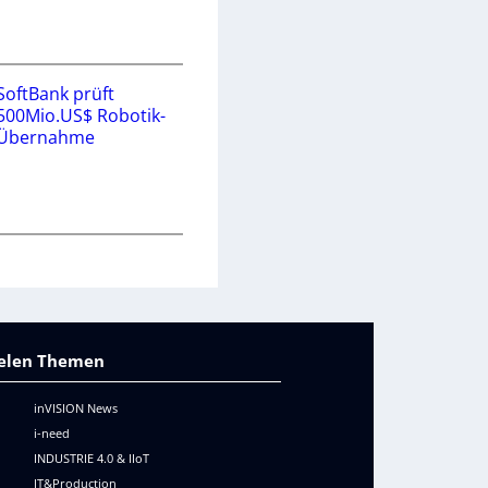
SoftBank prüft
500Mio.US$ Robotik-
Übernahme
vielen Themen
inVISION News
i-need
INDUSTRIE 4.0 & IIoT
IT&Production