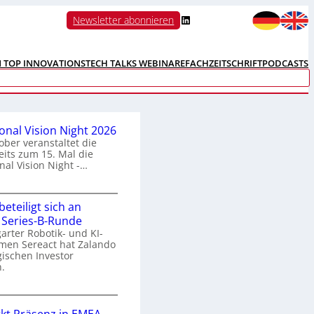
LinkedIn
Newsletter abonnieren
N TOP INNOVATIONS
TECH TALKS WEBINARE
FACHZEITSCHRIFT
PODCASTS
ional Vision Night 2026
ober veranstaltet die
its zum 15. Mal die
nal Vision Night -…
eteiligt sich an
n
 Series-B-Runde
arter Robotik- und KI-
e
men Sereact hat Zalando
r
gischen Investor
n
.
a
Z
a
o