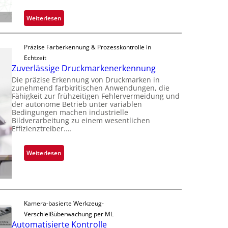
o
e
c
:
Weiterlesen
r
h
Z
n
i
a
i
p
Präzise Farberkennung & Prozesskontrolle in
d
m
p
Echtzeit
a
m
l
Zuverlässige Druckmarkenerkennung
r
t
a
Die präzise Erkennung von Druckmarken in
L
D
n
zunehmend farbkritischen Anwendungen, die
a
a
Fähigkeit zur frühzeitigen Fehlervermeidung und
t
b
der autonome Betrieb unter variablen
r
Ü
Bedingungen machen industrielle
s
k
b
Bildverarbeitung zu einem wesentlichen
b
V
Effizienztreiber.…
e
a
i
r
u
s
n
:
Weiterlesen
t
i
a
Z
F
o
h
u
e
n
m
v
r
e
e
t
Kamera-basierte Werkzeug-
v
r
i
Verschleißüberwachung per ML
o
l
g
Automatisierte Kontrolle
n
ä