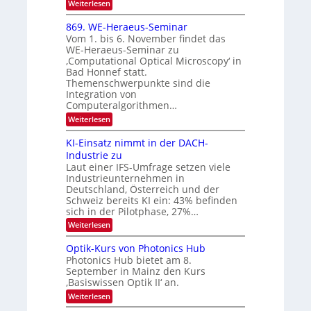
:
Weiterlesen
m
2
E
-
i
6
x
t
869. WE-Heraeus-Seminar
u
o
d
Vom 1. bis 6. November findet das
n
s
e
WE-Heraeus-Seminar zu
e
d
n
‚Computational Optical Microscopy‘ in
n
k
B
Bad Honnef statt.
s
t
i
m
Themenschwerpunkte sind die
e
l
Integration von
l
Computeralgorithmen…
d
d
v
:
Weiterlesen
e
8
t
e
6
s
KI-Einsatz nimmt in der DACH-
r
9
t
Industrie zu
.
a
a
Laut einer IFS-Umfrage setzen viele
W
r
r
Industrieunternehmen in
E
k
b
-
e
Deutschland, Österreich und der
H
s
e
Schweiz bereits KI ein: 43% befinden
e
W
sich in der Pilotphase, 27%…
i
r
a
t
:
Weiterlesen
a
c
K
e
h
u
I
u
s
Optik-Kurs von Photonics Hub
n
-
s
t
Photonics Hub bietet am 8.
E
g
-
u
September in Mainz den Kurs
i
S
m
s
‚Basiswissen Optik II‘ an.
n
e
i
-
s
m
m
:
Weiterlesen
a
T
i
e
O