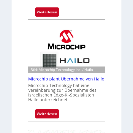
:
Weiterlesen
B
l
a
c
k
s
t
o
n
Bild: Microchip Technology Inc. / Hailo
e
Microchip plant Übernahme von Hailo
ü
Microchip Technology hat eine
b
Vereinbarung zur Übernahme des
e
israelischen Edge-KI-Spezialisten
r
Hailo unterzeichnet.
n
i
:
Weiterlesen
m
M
m
i
t
c