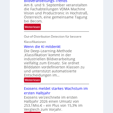
Bildverarbeitungs-Trends
i
i
e
Am 8. und 9. September veranstalten
d
c
r
die Fachabteilungen VDMA Machine
e
h
Vision und Productronic in Hochstraß,
i
d
k
Österreich, eine gemeinsame Tagung
n
T
e
bei Becom.
V
o
i
:
Weiterlesen
I
u
t
T
S
r
e
Out-of-Distribution Detection für bessere
a
I
e
n
g
Klassifikationen
O
n
u
Wenn die KI mitdenkt
N
a
Die Deep-Learning-Methode
n
T
u
‚Klassifikation‘ kommt in der
g
e
industriellen Bildverarbeitung
f
z
c
vielfältig zum Einsatz. Sie ordnet
d
u
h
Bilddaten vordefinierten Klassen zu
e
E
und unterstützt automatisierte
T
r
Entscheidungen im…
l
a
V
e
:
Weiterlesen
l
I
W
k
k
e
S
Exosens meldet starkes Wachstum im
t
s
n
I
ersten Halbjahr
r
n
Exosens verzeichnete im ersten
O
d
o
Halbjahr 2026 einen Umsatz von
i
N
n
e
253,1Mio.€ – ein Plus von 15,3% im
2
K
i
Vergleich zum Vorjahr.
I
0
k