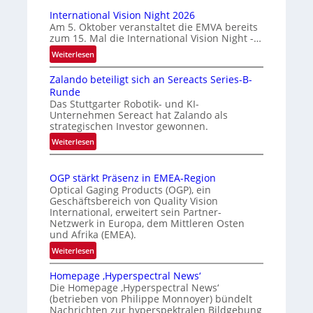
u
a
International Vision Night 2026
t
r
Am 5. Oktober veranstaltet die EMVA bereits
zum 15. Mal die International Vision Night -…
o
k
m
e
:
Weiterlesen
I
a
n
Zalando beteiligt sich an Sereacts Series-B-
n
t
e
Runde
t
i
r
Das Stuttgarter Robotik- und KI-
e
s
k
Unternehmen Sereact hat Zalando als
r
strategischen Investor gewonnen.
i
e
n
e
:
n
Weiterlesen
a
Z
r
n
t
a
t
u
i
OGP stärkt Präsenz in EMEA-Region
l
e
n
o
Optical Gaging Products (OGP), ein
a
K
n
Geschäftsbereich von Quality Vision
g
n
International, erweitert sein Partner-
a
o
d
Netzwerk in Europa, dem Mittleren Osten
l
n
und Afrika (EMEA).
o
V
t
b
:
Weiterlesen
i
r
e
O
s
o
t
Homepage ‚Hyperspectral News‘
G
i
Die Homepage ‚Hyperspectral News‘
e
l
P
o
(betrieben von Philippe Monnoyer) bündelt
i
l
s
n
Nachrichten zur hyperspektralen Bildgebung