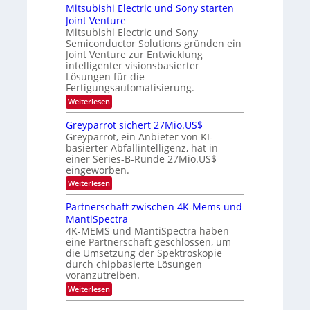
t
n
r
p
r
Mitsubishi Electric und Sony starten
z
a
s
t
e
Joint Venture
n
r
t
i
i
Mitsubishi Electric und Sony
n
e
k
m
n
Semiconductor Solutions gründen ein
-
d
m
H
K
Joint Venture zur Entwicklung
s
t
a
u
intelligenter visionsbasierter
i
l
r
Lösungen für die
n
b
s
Fertigungsautomatisierung.
d
j
v
e
a
o
:
Weiterlesen
r
h
n
M
D
r
P
i
Greyparrot sichert 27Mio.US$
A
h
t
Greyparrot, ein Anbieter von KI-
C
o
s
H
basierter Abfallintelligenz, hat in
t
u
-
einer Series-B-Runde 27Mio.US$
o
b
I
n
eingeworben.
i
n
i
s
:
Weiterlesen
d
c
h
G
u
s
i
r
s
Partnerschaft zwischen 4K-Mems und
H
E
e
t
u
l
MantiSpectra
y
r
b
e
4K-MEMS und MantiSpectra haben
p
i
c
eine Partnerschaft geschlossen, um
a
e
t
r
die Umsetzung der Spektroskopie
z
r
r
u
durch chipbasierte Lösungen
i
o
voranzutreiben.
c
t
u
:
Weiterlesen
s
n
P
i
d
a
c