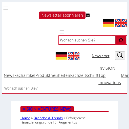
LinkedIn
Newsletter abonnieren
Search
LinkedIn
Newsletter
inVISION
News
Fachartikel
Produktneuheiten
Fachzeitschrift
Top
Mar
Innovations
Search
VISION VENTURES NEWS
Home
»
Branche & Trends
»
Erfolgreiche
Finanzierungsrunde für Augmentus