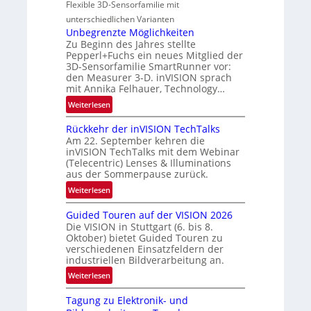
Flexible 3D-Sensorfamilie mit
-
n
l
unterschiedlichen Varianten
B
N
Unbegrenzte Möglichkeiten
-
e
Zu Beginn des Jahres stellte
R
w
Pepperl+Fuchs ein neues Mitglied der
u
3D-Sensorfamilie SmartRunner vor:
s
n
den Measurer 3-D. inVISION sprach
‘
d
mit Annika Felhauer, Technology…
e
:
Weiterlesen
U
Rückkehr der inVISION TechTalks
n
Am 22. September kehren die
b
inVISION TechTalks mit dem Webinar
e
(Telecentric) Lenses & Illuminations
g
aus der Sommerpause zurück.
r
:
Weiterlesen
e
R
n
Guided Touren auf der VISION 2026
ü
z
Die VISION in Stuttgart (6. bis 8.
c
t
Oktober) bietet Guided Touren zu
k
verschiedenen Einsatzfeldern der
e
k
industriellen Bildverarbeitung an.
M
e
:
ö
Weiterlesen
h
G
g
r
Tagung zu Elektronik- und
u
l
d