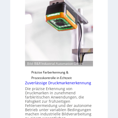
o
b
n
a
H
u
a
t
i
F
l
e
o
r
t
i
g
u
Bild: B&R Industrial Automation GmbH
n
g
Präzise Farberkennung &
a
Prozesskontrolle in Echtzeit
u
Zuverlässige Druckmarkenerkennung
s
Die präzise Erkennung von
Druckmarken in zunehmend
farbkritischen Anwendungen, die
Fähigkeit zur frühzeitigen
Fehlervermeidung und der autonome
Betrieb unter variablen Bedingungen
machen industrielle Bildverarbeitung