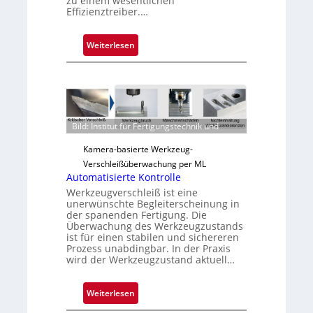
zu einem wesentlichen
Effizienztreiber.…
:
Weiterlesen
Z
u
v
e
r
Bild: Institut für Fertigungstechnik und
l
ä
Kamera-basierte Werkzeug-
s
Verschleißüberwachung per ML
s
Automatisierte Kontrolle
i
Werkzeugverschleiß ist eine
unerwünschte Begleiterscheinung in
g
der spanenden Fertigung. Die
e
Überwachung des Werkzeugzustands
D
ist für einen stabilen und sichereren
Prozess unabdingbar. In der Praxis
r
wird der Werkzeugzustand aktuell…
u
c
:
Weiterlesen
k
A
m