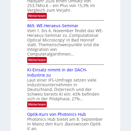
Halbjahr 2026 einen Umsatz von
i
N
n
e
253,1Mio.€ – ein Plus von 15,3% im
2
K
i
Vergleich zum Vorjahr.
I
0
k
:
Weiterlesen
m
2
E
-
i
6
x
t
869. WE-Heraeus-Seminar
u
o
d
Vom 1. bis 6. November findet das WE-
n
s
e
Heraeus-Seminar zu ‚Computational
e
d
n
Optical Microscopy‘ in Bad Honnef
n
k
B
statt. Themenschwerpunkte sind die
s
t
i
m
Integration von
e
l
Computeralgorithmen…
l
d
:
Weiterlesen
d
8
v
e
6
t
KI-Einsatz nimmt in der DACH-
e
9
s
Industrie zu
r
.
t
Laut einer IFS-Umfrage setzen viele
W
a
a
Industrieunternehmen in
E
r
r
-
Deutschland, Österreich und der
k
b
H
e
Schweiz bereits KI ein: 43% befinden
e
s
e
sich in der Pilotphase, 27%…
r
W
i
:
Weiterlesen
a
a
K
t
e
c
I
u
Optik-Kurs von Photonics Hub
h
u
-
s
s
Photonics Hub bietet am 8. September
n
E
-
t
in Mainz den Kurs ‚Basiswissen Optik
i
S
g
u
II‘ an.
n
e
m
s