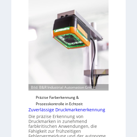
e
b
v
s
o
b
n
a
H
u
a
t
i
F
l
e
o
r
t
i
g
u
n
Bild: B&R Industrial Automation GmbH
g
Präzise Farberkennung &
a
Prozesskontrolle in Echtzeit
u
Zuverlässige Druckmarkenerkennung
s
Die präzise Erkennung von
Druckmarken in zunehmend
farbkritischen Anwendungen, die
Fähigkeit zur frühzeitigen
Fehlervermeidung und der autonome