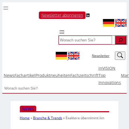
LinkedIn
Newsletter abonnieren
Search
LinkedIn
Newsletter
inVISION
News
Fachartikel
Produktneuheiten
Fachzeitschrift
Top
Mar
Innovations
Search
NEWS
Home
»
Branche & Trends
»
Exaktera übernimmt iim