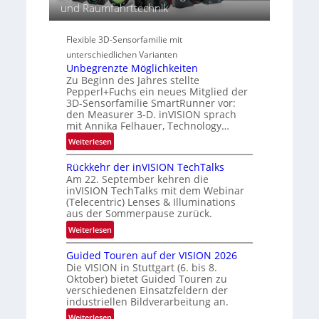
g
t
und Raumfahrttechnik
e
i
r
s
o
a
-
Flexible 3D-Sensorfamilie mit
n
l
B
unterschiedlichen Varianten
N
-
Unbegrenzte Möglichkeiten
e
Zu Beginn des Jahres stellte
R
w
Pepperl+Fuchs ein neues Mitglied der
u
s
3D-Sensorfamilie SmartRunner vor:
n
den Measurer 3-D. inVISION sprach
‘
d
mit Annika Felhauer, Technology…
e
:
Weiterlesen
U
Rückkehr der inVISION TechTalks
n
Am 22. September kehren die
b
inVISION TechTalks mit dem Webinar
e
(Telecentric) Lenses & Illuminations
g
aus der Sommerpause zurück.
r
:
Weiterlesen
e
R
n
Guided Touren auf der VISION 2026
ü
z
Die VISION in Stuttgart (6. bis 8.
c
t
Oktober) bietet Guided Touren zu
k
verschiedenen Einsatzfeldern der
e
k
industriellen Bildverarbeitung an.
M
e
:
ö
Weiterlesen