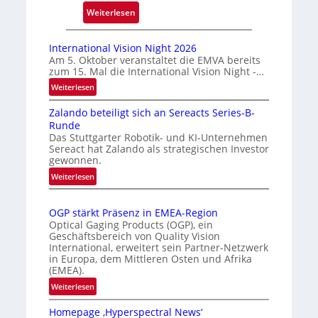
:
k
Weiterlesen
A
m
u
a
International Vision Night 2026
t
r
Am 5. Oktober veranstaltet die EMVA bereits
zum 15. Mal die International Vision Night -…
o
k
m
e
:
Weiterlesen
I
a
n
Zalando beteiligt sich an Sereacts Series-B-
n
t
e
Runde
t
i
r
Das Stuttgarter Robotik- und KI-Unternehmen
e
s
k
Sereact hat Zalando als strategischen Investor
r
gewonnen.
i
e
n
e
n
:
Weiterlesen
a
Z
r
n
t
a
t
u
i
OGP stärkt Präsenz in EMEA-Region
l
e
n
o
Optical Gaging Products (OGP), ein
a
K
g
n
Geschäftsbereich von Quality Vision
n
International, erweitert sein Partner-Netzwerk
a
o
d
in Europa, dem Mittleren Osten und Afrika
l
n
(EMEA).
o
V
t
b
:
Weiterlesen
i
r
e
O
s
o
t
Homepage ‚Hyperspectral News‘
G
i