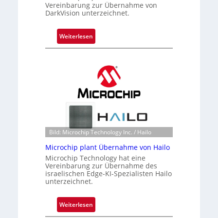
Vereinbarung zur Übernahme von
DarkVision unterzeichnet.
:
Weiterlesen
B
l
a
c
k
s
t
o
n
Bild: Microchip Technology Inc. / Hailo
e
Microchip plant Übernahme von Hailo
ü
Microchip Technology hat eine
b
Vereinbarung zur Übernahme des
e
israelischen Edge-KI-Spezialisten Hailo
r
unterzeichnet.
n
i
:
Weiterlesen
m
M