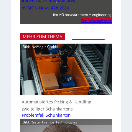
Branche & Trends
,
inVISION
inVISION News 42b 2024
iim AG measurement + engineering
Zur Firmenwebsite
MEHR ZUM THEMA
Bild: .Nomagic GmbH
Automatisiertes Picking & Handling
zweiteiliger Schuhkartons
Problemfall Schuhkarton
Bild: Restar Framos Technologies