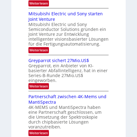
s
m
:
i
Weiterlesen
-
a
i
O
m
t
n
T
p
e
Mitsubishi Electric und Sony starten
z
a
t
r
r
Joint Venture
n
r
i
s
e
i
Mitsubishi Electric und Sony
k
t
m
Semiconductor Solutions gründen ein
-
n
e
m
K
n
Joint Venture zur Entwicklung
d
t
u
H
intelligenter visionsbasierter Lösungen
i
s
r
a
für die Fertigungsautomatisierung.
n
s
l
d
:
Weiterlesen
v
b
e
M
o
j
r
i
n
a
Greyparrot sichert 27Mio.US$
D
t
P
h
Greyparrot, ein Anbieter von KI-
A
s
h
r
basierter Abfallintelligenz, hat in einer
C
u
o
H
Series-B-Runde 27Mio.US$
b
t
-
eingeworben.
i
o
I
s
n
:
Weiterlesen
n
h
i
G
d
i
c
r
Partnerschaft zwischen 4K-Mems und
u
E
s
e
s
l
MantiSpectra
H
y
t
e
u
4K-MEMS und MantiSpectra haben
p
r
c
b
eine Partnerschaft geschlossen, um
a
i
t
r
die Umsetzung der Spektroskopie
e
r
r
durch chipbasierte Lösungen
z
i
o
u
voranzutreiben.
c
t
u
:
Weiterlesen
s
n
P