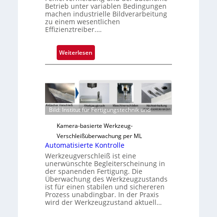
Betrieb unter variablen Bedingungen
machen industrielle Bildverarbeitung
zu einem wesentlichen
Effizienztreiber.…
:
Weiterlesen
Z
u
v
e
r
Bild: Institut für Fertigungstechnik und
l
ä
Kamera-basierte Werkzeug-
s
Verschleißüberwachung per ML
s
Automatisierte Kontrolle
i
Werkzeugverschleiß ist eine
unerwünschte Begleiterscheinung in
g
der spanenden Fertigung. Die
e
Überwachung des Werkzeugzustands
D
ist für einen stabilen und sichereren
Prozess unabdingbar. In der Praxis
r
wird der Werkzeugzustand aktuell…
u
c