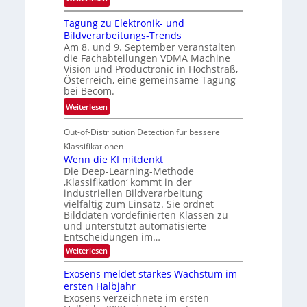
h
G
g
r
Tagung zu Elektronik- und
u
l
d
Bildverarbeitungs-Trends
i
i
e
Am 8. und 9. September veranstalten
d
c
r
die Fachabteilungen VDMA Machine
e
h
Vision und Productronic in Hochstraß,
i
d
k
Österreich, eine gemeinsame Tagung
n
T
e
bei Becom.
V
o
i
:
Weiterlesen
I
u
t
T
S
r
e
Out-of-Distribution Detection für bessere
a
I
e
n
g
Klassifikationen
O
n
u
Wenn die KI mitdenkt
N
a
Die Deep-Learning-Methode
n
T
u
‚Klassifikation‘ kommt in der
g
e
industriellen Bildverarbeitung
f
z
c
vielfältig zum Einsatz. Sie ordnet
d
u
h
Bilddaten vordefinierten Klassen zu
e
E
und unterstützt automatisierte
T
r
Entscheidungen im…
l
a
V
e
:
Weiterlesen
l
I
W
k
k
e
S
Exosens meldet starkes Wachstum im
t
s
n
I
ersten Halbjahr
r
n
Exosens verzeichnete im ersten
O
d
o