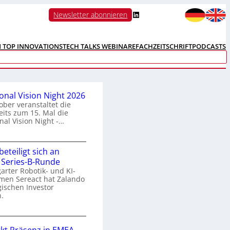
LinkedIn
Newsletter abonnieren
N TOP INNOVATIONS
TECH TALKS WEBINARE
FACHZEITSCHRIFT
PODCASTS
ional Vision Night 2026
ober veranstaltet die
its zum 15. Mal die
nal Vision Night -…
eteiligt sich an
n
 Series-B-Runde
arter Robotik- und KI-
e
men Sereact hat Zalando
r
gischen Investor
n
.
a
Z
a
o