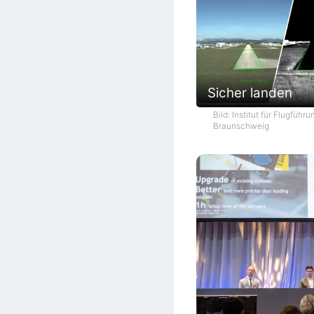
Sicher landen
Bild: Institut für Flugführ
Braunschweig