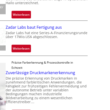
k
Hailo unterzeichnet.
ogy
s
t
:
Weiterlesen
o
M
n
i
Zadar Labs baut Fertigung aus
e
c
Zadar Labs hat eine Series-A-Finanzierungsrunde
ü
r
über 17Mio.US$ abgeschlossen.
b
o
e
c
:
Weiterlesen
r
h
Z
n
i
a
i
p
Präzise Farberkennung & Prozesskontrolle in
d
m
p
Echtzeit
a
m
l
Zuverlässige Druckmarkenerkennung
r
t
a
Die präzise Erkennung von Druckmarken in
L
D
n
zunehmend farbkritischen Anwendungen, die
a
a
Fähigkeit zur frühzeitigen Fehlervermeidung und
t
b
der autonome Betrieb unter variablen
r
Ü
Bedingungen machen industrielle
s
k
b
Bildverarbeitung zu einem wesentlichen
b
V
Effizienztreiber.…
e
a
i
r