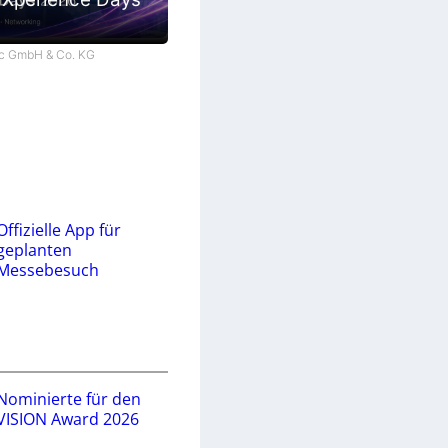
tec GmbH & Co. KG
Offizielle App für
geplanten
Messebesuch
Nominierte für den
VISION Award 2026