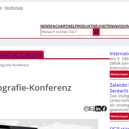
d
Abo
Kontakt
NEWS
FACHARTIKEL
PRODUKTNEUHEITEN
INVISIO
Search
Internat
RANSTALTUNGEN
Am 5. Okt
EMVA bere
ografie-Konferenz
Internatio
:
Weiterlesen
I
grafie-Konferenz
Zalando b
Sereacts
t
Das Stuttg
Unterneh
als strate
gewonnen
:
Weiterlesen
t
i