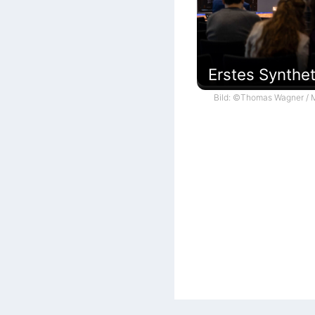
Erstes Synthe
Bild: ©Thomas Wagner / M