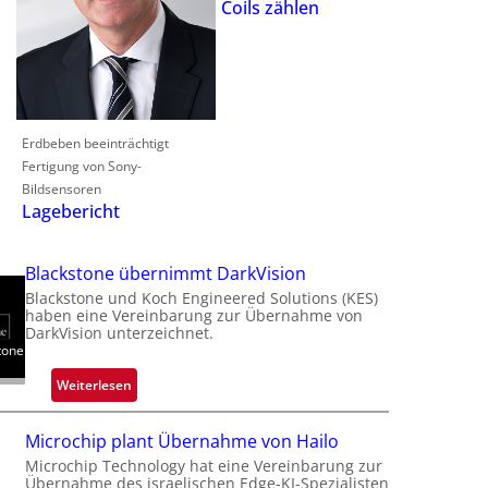
Coils zählen
Erdbeben beeinträchtigt
Fertigung von Sony-
Bildsensoren
Lagebericht
Blackstone übernimmt DarkVision
Blackstone und Koch Engineered Solutions (KES)
haben eine Vereinbarung zur Übernahme von
DarkVision unterzeichnet.
tone
:
Weiterlesen
B
l
Microchip plant Übernahme von Hailo
a
Microchip Technology hat eine Vereinbarung zur
c
Übernahme des israelischen Edge-KI-Spezialisten