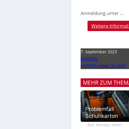
Anmeldung unter …
Weitere Informat
7. September 2023
inVISION
inVISION News 36 2023
MEHR ZUM THEM
Problemfall
Schuhkarton
Bild: .Nomagic GmbH