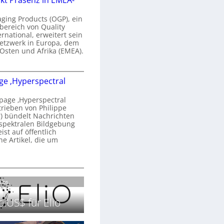
kt Präsenz in EMEA-
n
a
aging Products (OGP), ein
a
n
bereich von Quality
ernational, erweitert sein
d
V
etzwerk in Europa, dem
o
 Osten und Afrika (EMEA).
b
s
e
O
o
e ‚Hyperspectral
G
e
n
P
N
age ‚Hyperspectral
s
trieben von Philippe
g
 bündelt Nachrichten
ä
g
spektralen Bildgebung
h
r
st auf öffentlich
k
s
he Artikel, die um
2
0
P
c
2
r
h
H
6
ä
a
o
Labs.
s
n
m
e
S
e
.US$ für Elio
n
e
p
z
r
a