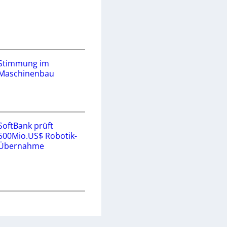
Stimmung im
Maschinenbau
SoftBank prüft
500Mio.US$ Robotik-
Übernahme