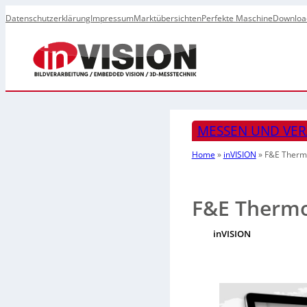
Datenschutzerklärung
Impressum
Marktübersichten
Perfekte Maschine
Downloa
MESSEN UND VE
Home
»
inVISION
»
F&E Therm
F&E Thermo
inVISION