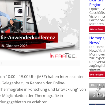
OGP stär
l
Region
Optical G
Geschäfts
l
Vision Int
Partner-N
i
Mittleren
:
Weiterlesen
i
t
Homepag
News‘
i
Die Homep
l
i
News‘ (be
t
i
Monnoyer)
zur hyper
t
und verwei
t
H
zugänglic
eigene…
t
i
:
Weiterlesen
on 10:00 – 15.00 Uhr (MEZ) haben Interessenten
 Gelegenheit, im Rahmen der Online-
Bild: Elio 
hermografie in Forschung und Entwicklung“ von
21Mio
e Möglichkeiten der Thermografie in
ungsgebieten zu erfahren.
i