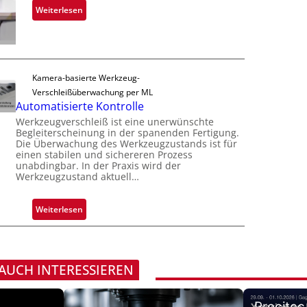
u
s
n
:
Weiterlesen
t
i
a
Z
F
o
h
u
e
n
m
v
r
e
e
t
Kamera-basierte Werkzeug-
v
r
i
Verschleißüberwachung per ML
o
l
g
Automatisierte Kontrolle
n
ä
u
Werkzeugverschleiß ist eine unerwünschte
H
s
n
Begleiterscheinung in der spanenden Fertigung.
a
s
Die Überwachung des Werkzeugzustands ist für
g
i
i
einen stabilen und sichereren Prozess
a
l
unabdingbar. In der Praxis wird der
g
u
Werkzeugzustand aktuell…
o
e
s
D
:
Weiterlesen
r
A
u
u
c
t
k
o
 AUCH INTERESSIEREN
m
m
a
a
r
Precitec