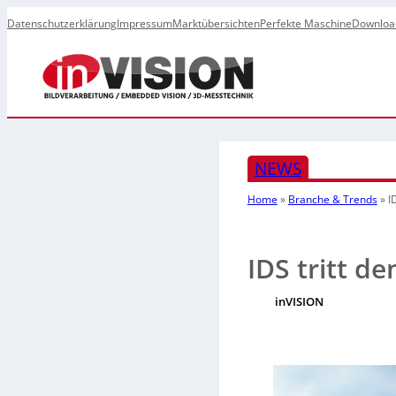
Datenschutzerklärung
Impressum
Marktübersichten
Perfekte Maschine
Downloa
NEWS
Home
»
Branche & Trends
»
I
IDS tritt de
inVISION