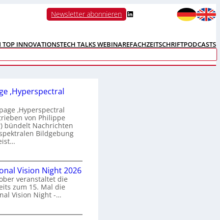
LinkedIn
Newsletter abonnieren
N TOP INNOVATIONS
TECH TALKS WEBINARE
FACHZEITSCHRIFT
PODCASTS
e ‚Hyperspectral
age ‚Hyperspectral
trieben von Philippe
 bündelt Nachrichten
spektralen Bildgebung
eist…
H
ional Vision Night 2026
o
ober veranstaltet die
m
its zum 15. Mal die
e
nal Vision Night -…
p
a
g