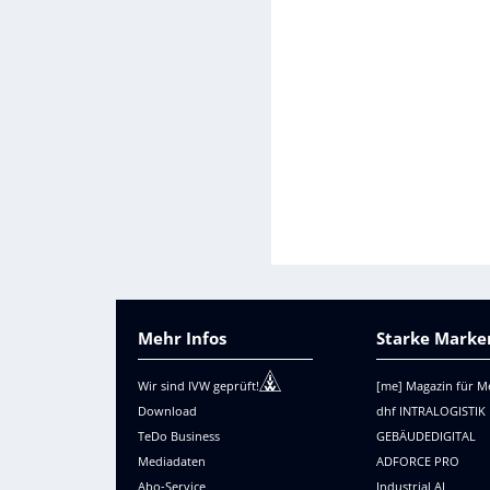
Mehr Infos
Starke Marken
Wir sind IVW geprüft!
[me] Magazin für M
Download
dhf INTRALOGISTIK
TeDo Business
GEBÄUDEDIGITAL
Mediadaten
ADFORCE PRO
Abo-Service
Industrial AI