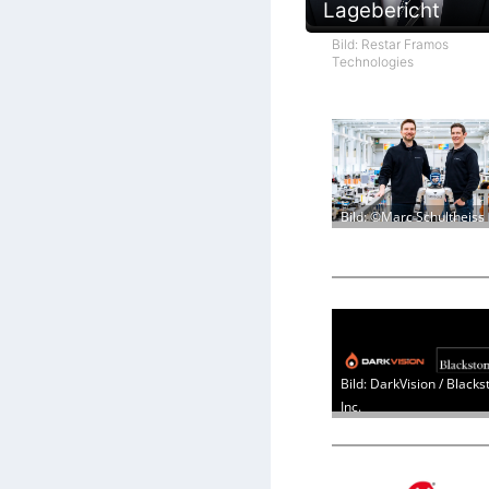
Lagebericht
Bild: Restar Framos
Technologies
Bild: ©Marc Schultheiss
Bild: DarkVision / Blacks
Inc.