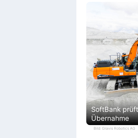
SoftBank prüf
Übernahme
Bild: Gravis Robotics AG