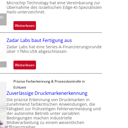
Microchip Technology hat eine Vereinbarung zur
e
c
Übernahme des israelischen Edge-KI-Spezialisten
i
k
Hailo unterzeichnet.
l
ogy
s
i
t
:
Weiterlesen
g
o
M
t
n
i
s
Zadar Labs baut Fertigung aus
e
c
i
Zadar Labs hat eine Series-A-Finanzierungsrunde
ü
r
über 17Mio.US$ abgeschlossen.
c
b
o
h
e
c
a
:
Weiterlesen
r
h
n
Z
n
i
S
a
i
p
e
Präzise Farberkennung & Prozesskontrolle in
d
m
p
r
Echtzeit
a
m
l
Zuverlässige Druckmarkenerkennung
e
r
t
a
a
Die präzise Erkennung von Druckmarken in
L
D
n
zunehmend farbkritischen Anwendungen, die
c
a
a
Fähigkeit zur frühzeitigen Fehlervermeidung und
t
t
b
der autonome Betrieb unter variablen
r
Ü
s
Bedingungen machen industrielle
s
k
b
Bildverarbeitung zu einem wesentlichen
S
b
V
Effizienztreiber.…
e