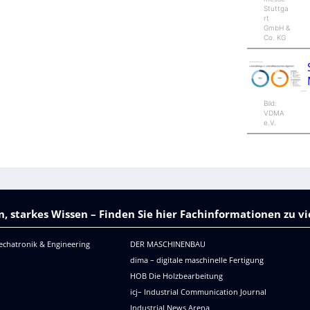
Stuttga
rt
GmbH &
Co. KG
Bild:
VDMA
e.V.
, starkes Wissen – Finden Sie hier Fachinformationen zu 
echatronik & Engineering
DER MASCHINENBAU
dima – digitale maschinelle Fertigung
HOB Die Holzbearbeitung
icj– Industrial Communication Journal
Industrial News Arena