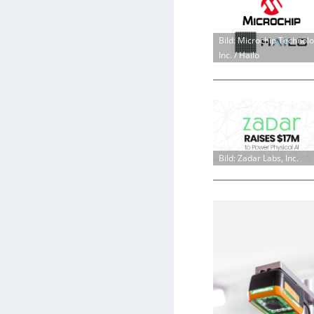
Bild: Microchip Technol
Inc. / Hailo
Bild: Zadar Labs, Inc.