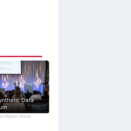
ynthetic Data
ium
as Wagner / Messe