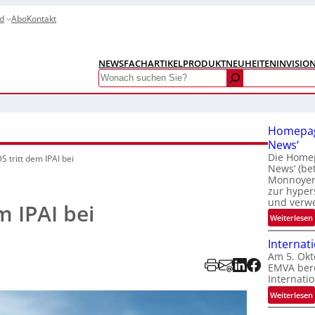
d
Abo
Kontakt
NEWS
FACHARTIKEL
PRODUKTNEUHEITEN
INVISIO
Search
Homepag
News‘
Die Homep
DS tritt dem IPAI bei
News‘ (be
Monnoyer)
zur hyper
und verw
m IPAI bei
:
Weiterlesen
Internat
Am 5. Okt
EMVA bere
Internatio
:
Weiterlesen
I