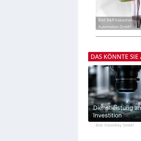
Bild: B&R Industrial
Automation GmbH
DAS KÖNNTE SIE
Dienstleistung an
Investition
Bild: VisionKey GmbH