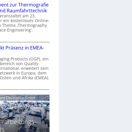
n
e
vent zur Thermografie
 und Raumfahrttechnik
e
H
veranstaltet am 23.
r
 ein kostenloses Online-
y
m Thema ‚Thermography
n
p
ace Engineering‘.
a
e
r
O
s
kt Präsenz in EMEA-
o
n
p
n
e
aging Products (OGP), ein
a
c
bereich von Quality
n
ernational, erweitert sein
V
e
r
etzwerk in Europa, dem
a
 Osten und Afrika (EMEA).
s
E
v
N
O
o
e
e
G
com Electronics GmbH
n
n
w
P
N
g zu Elektronik-
s
s
z
g
u
ä
erarbeitungs-
h
r
r
T
ds
k
2
h