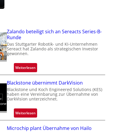
f
t
Zalando beteiligt sich an Sereacts Series-B-
t
Runde
Das Stuttgarter Robotik- und KI-Unternehmen
Sereact hat Zalando als strategischen Investor
gewonnen.
i
:
Weiterlesen
Z
a
Blackstone übernimmt DarkVision
l
Blackstone und Koch Engineered Solutions (KES)
a
haben eine Vereinbarung zur Übernahme von
n
DarkVision unterzeichnet.
tone
d
o
:
Weiterlesen
b
B
e
l
Microchip plant Übernahme von Hailo
t
a