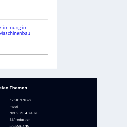
Stimmung im
Maschinenbau
vielen Themen
inVISION News
i-need
INDUSTRIE 4.0 & IIoT
IT&Production
SPS-MAGAZIN