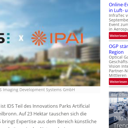
Online-E
t
‚
in Luft-
InfraTec 
September
Event zu
in Aerosp
t
:
Weiterlesen
i
OGP stär
Region
l
Optical G
i
Geschäfts
l
t
Vision Int
Partner-N
i
-
Mittleren
l
:
Weiterlesen
i
IDS Imaging Development Systems GmbH
Bild: ©Be
t
Tagun
ist IDS Teil des Innovations Parks Artificial
i
‘
t
und
Heilbronn. Auf 23 Hektar tauschen sich die
Bildv
bringt Expertise aus dem Bereich künstliche
t
Tren