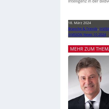
Intelligenz in der Bil
18. März 2024
Branche & Trends
,
inVIS
inVISION News 10 2024
MEHR ZUM THEM