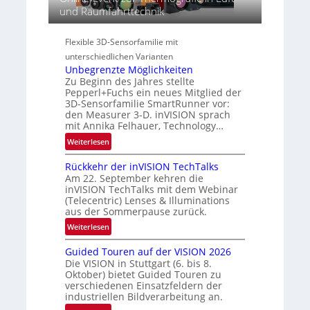
s
A
und Raumfahrttechnik
s
S
-
p
e
R
e
Flexible 3D-Sensorfamilie mit
r
e
c
unterschiedlichen Varianten
i
g
t
Unbegrenzte Möglichkeiten
e
i
r
Zu Beginn des Jahres stellte
s
o
a
Pepperl+Fuchs ein neues Mitglied der
-
n
3D-Sensorfamilie SmartRunner vor:
l
B
den Measurer 3-D. inVISION sprach
N
-
mit Annika Felhauer, Technology…
e
R
:
Weiterlesen
w
u
U
s
n
Rückkehr der inVISION TechTalks
n
‘
d
Am 22. September kehren die
b
e
inVISION TechTalks mit dem Webinar
e
(Telecentric) Lenses & Illuminations
g
aus der Sommerpause zurück.
r
:
Weiterlesen
e
R
n
Guided Touren auf der VISION 2026
ü
z
Die VISION in Stuttgart (6. bis 8.
c
t
Oktober) bietet Guided Touren zu
k
verschiedenen Einsatzfeldern der
e
k
industriellen Bildverarbeitung an.
M
e