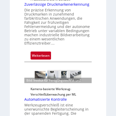
i
Zuverlässige Druckmarkenerkennung
g
Die präzise Erkennung von
u
Druckmarken in zunehmend
n
farbkritischen Anwendungen, die
Fähigkeit zur frühzeitigen
g
Fehlervermeidung und der autonome
a
Betrieb unter variablen Bedingungen
u
machen industrielle Bildverarbeitung
s
zu einem wesentlichen
Effizienztreiber.…
:
Weiterlesen
Z
u
v
e
Bild: Institut für Fertigungstechnik und
r
l
Kamera-basierte Werkzeug-
ä
Verschleißüberwachung per ML
s
Automatisierte Kontrolle
s
Werkzeugverschleiß ist eine
unerwünschte Begleiterscheinung in
i
der spanenden Fertigung. Die
g