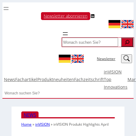
LinkedIn
Newsletter abonnieren
Search
LinkedIn
Newsletter
inVISION
News
Fachartikel
Produktneuheiten
Fachzeitschrift
Top
Mar
Innovations
Search
NEWS
Home
»
inVISION
»
inVISION Produkt Highlights April