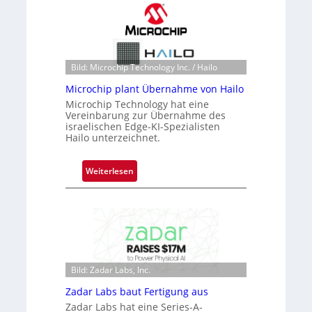
a
c
k
s
t
Bild: Microchip Technology Inc. / Hailo
o
Microchip plant Übernahme von Hailo
n
Microchip Technology hat eine
e
Vereinbarung zur Übernahme des
ü
israelischen Edge-KI-Spezialisten
Hailo unterzeichnet.
b
e
r
:
Weiterlesen
n
M
i
i
m
c
m
r
t
o
D
c
a
Bild: Zadar Labs, Inc.
h
r
i
Zadar Labs baut Fertigung aus
k
p
Zadar Labs hat eine Series-A-