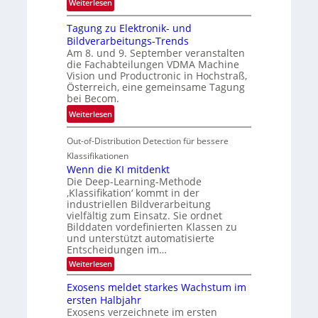
:
ö
Weiterlesen
h
G
g
r
Tagung zu Elektronik- und
u
l
d
Bildverarbeitungs-Trends
i
i
e
Am 8. und 9. September veranstalten
d
c
r
die Fachabteilungen VDMA Machine
e
h
Vision und Productronic in Hochstraß,
i
d
k
Österreich, eine gemeinsame Tagung
n
T
e
bei Becom.
V
o
i
:
Weiterlesen
I
u
t
T
S
r
e
Out-of-Distribution Detection für bessere
a
I
e
n
g
Klassifikationen
O
n
u
Wenn die KI mitdenkt
N
a
Die Deep-Learning-Methode
n
T
u
‚Klassifikation‘ kommt in der
g
e
industriellen Bildverarbeitung
f
z
c
vielfältig zum Einsatz. Sie ordnet
d
u
h
Bilddaten vordefinierten Klassen zu
e
E
und unterstützt automatisierte
T
r
Entscheidungen im…
l
a
V
e
:
Weiterlesen
l
I
W
k
k
e
S
Exosens meldet starkes Wachstum im
t
s
n
I
ersten Halbjahr
r
n
Exosens verzeichnete im ersten
O
d
o