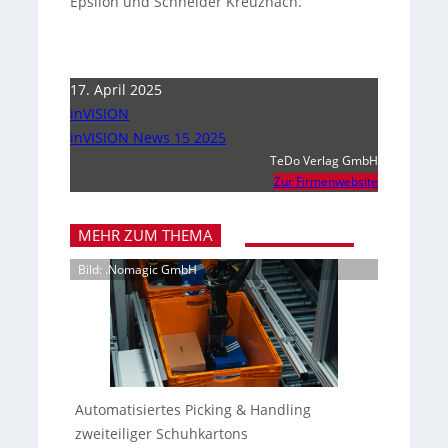
Epsilon und Schneider Kreuznach.
17. April 2025
inVISION
inVISION News 15 2025
TeDo Verlag GmbH
Zur Firmenwebsite
MEHR ZUM THEMA
Bild: .Nomagic GmbH
Automatisiertes Picking & Handling
zweiteiliger Schuhkartons