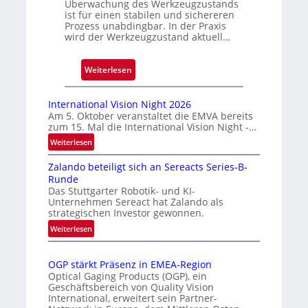
Überwachung des Werkzeugzustands
e
ist für einen stabilen und sichereren
Prozess unabdingbar. In der Praxis
D
wird der Werkzeugzustand aktuell…
r
u
:
Weiterlesen
c
A
k
u
m
International Vision Night 2026
t
a
Am 5. Oktober veranstaltet die EMVA bereits
zum 15. Mal die International Vision Night -…
o
r
m
k
:
Weiterlesen
I
a
e
Zalando beteiligt sich an Sereacts Series-B-
n
t
n
Runde
t
i
e
Das Stuttgarter Robotik- und KI-
e
s
r
Unternehmen Sereact hat Zalando als
r
strategischen Investor gewonnen.
i
k
n
e
:
e
Weiterlesen
a
Z
r
n
t
a
t
n
i
OGP stärkt Präsenz in EMEA-Region
l
e
u
o
Optical Gaging Products (OGP), ein
a
K
n
Geschäftsbereich von Quality Vision
n
n
International, erweitert sein Partner-
a
o
g
d