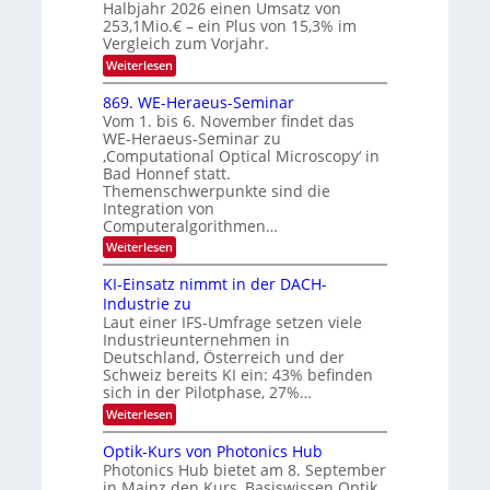
Halbjahr 2026 einen Umsatz von
i
N
n
e
253,1Mio.€ – ein Plus von 15,3% im
2
K
i
Vergleich zum Vorjahr.
I
0
k
:
Weiterlesen
m
2
E
-
i
6
x
t
869. WE-Heraeus-Seminar
u
o
d
Vom 1. bis 6. November findet das
n
s
e
WE-Heraeus-Seminar zu
e
d
n
‚Computational Optical Microscopy‘ in
n
k
B
Bad Honnef statt.
s
t
i
m
Themenschwerpunkte sind die
e
l
Integration von
l
Computeralgorithmen…
d
d
v
:
Weiterlesen
e
8
t
e
6
s
KI-Einsatz nimmt in der DACH-
r
9
t
Industrie zu
.
a
a
Laut einer IFS-Umfrage setzen viele
W
r
r
Industrieunternehmen in
E
k
b
-
e
Deutschland, Österreich und der
H
s
e
Schweiz bereits KI ein: 43% befinden
e
W
sich in der Pilotphase, 27%…
i
r
a
t
:
Weiterlesen
a
c
K
e
h
u
I
u
s
Optik-Kurs von Photonics Hub
n
-
s
t
Photonics Hub bietet am 8. September
E
g
-
u
in Mainz den Kurs ‚Basiswissen Optik
i