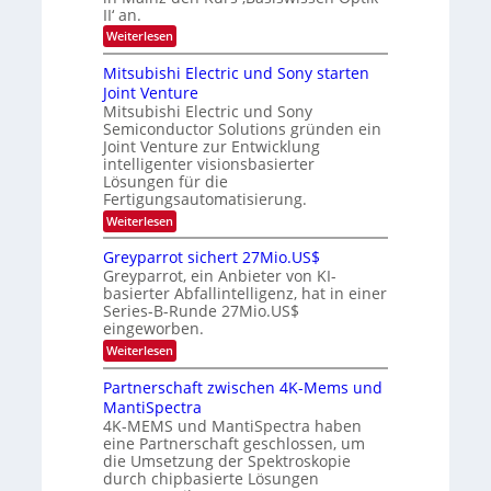
S
m
s
II‘ an.
n
e
i
-
s
m
m
:
Weiterlesen
a
T
i
e
O
t
n
r
p
r
Mitsubishi Electric und Sony starten
z
a
s
t
e
Joint Venture
n
r
t
i
i
Mitsubishi Electric und Sony
n
e
k
m
n
Semiconductor Solutions gründen ein
-
d
m
H
K
Joint Venture zur Entwicklung
s
t
a
u
intelligenter visionsbasierter
i
l
r
Lösungen für die
n
b
s
Fertigungsautomatisierung.
d
j
v
e
a
o
:
Weiterlesen
r
h
n
M
D
r
P
i
Greyparrot sichert 27Mio.US$
A
h
t
Greyparrot, ein Anbieter von KI-
C
o
s
H
basierter Abfallintelligenz, hat in einer
t
u
-
Series-B-Runde 27Mio.US$
o
b
I
n
eingeworben.
i
n
i
s
:
Weiterlesen
d
c
h
G
u
s
i
r
s
Partnerschaft zwischen 4K-Mems und
H
E
e
t
u
l
MantiSpectra
y
r
b
e
4K-MEMS und MantiSpectra haben
p
i
c
eine Partnerschaft geschlossen, um
a
e
t
r
die Umsetzung der Spektroskopie
z
r
r
u
durch chipbasierte Lösungen
i
o