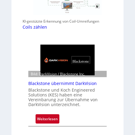
KI-gestützte Erkennung von Coil-Umreifungen
Coils zählen
Bild: DarkVision / Blackstone Inc.
Blackstone übernimmt DarkVision
Blackstone und Koch Engineered
Solutions (KES) haben eine
Vereinbarung zur Übernahme von
DarkVision unterzeichnet.
:
Weiterlesen
B
l