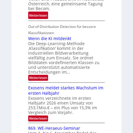
d
k
Österreich, eine gemeinsame Tagung
n
T
e
bei Becom.
V
o
i
:
Weiterlesen
I
u
t
T
S
r
e
Out-of-Distribution Detection für bessere
a
I
e
n
g
Klassifikationen
O
n
u
Wenn die KI mitdenkt
N
a
Die Deep-Learning-Methode
n
T
u
‚Klassifikation‘ kommt in der
g
e
industriellen Bildverarbeitung
f
z
c
vielfältig zum Einsatz. Sie ordnet
d
u
h
Bilddaten vordefinierten Klassen zu
e
E
und unterstützt automatisierte
T
r
Entscheidungen im…
l
a
V
e
:
Weiterlesen
l
I
W
k
k
e
S
Exosens meldet starkes Wachstum im
t
s
n
I
ersten Halbjahr
r
n
Exosens verzeichnete im ersten
O
d
o
Halbjahr 2026 einen Umsatz von
i
N
n
e
253,1Mio.€ – ein Plus von 15,3% im
2
K
i
Vergleich zum Vorjahr.
I
0
k
:
Weiterlesen
m
2
E
-
i
6
x
t
869. WE-Heraeus-Seminar
u
o
d