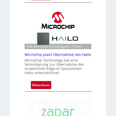
B
l
a
c
k
s
t
o
n
Bild: Microchip Technology Inc. / Hailo
e
Microchip plant Übernahme von Hailo
ü
Microchip Technology hat eine
b
Vereinbarung zur Übernahme des
e
israelischen Edge-KI-Spezialisten
r
Hailo unterzeichnet.
n
i
:
Weiterlesen
m
M
m
i
t
c
D
r
a
o
r