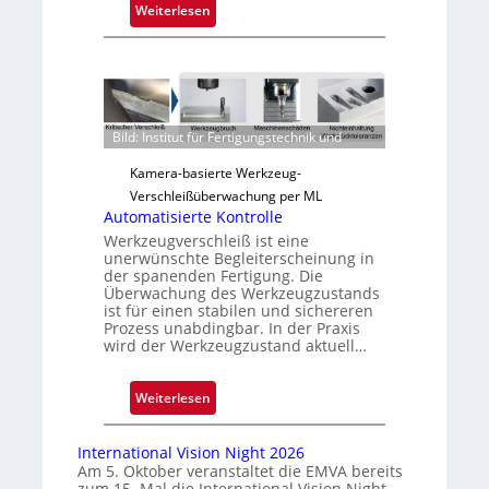
:
Weiterlesen
Z
u
v
e
r
Bild: Institut für Fertigungstechnik und
l
ä
Kamera-basierte Werkzeug-
s
Verschleißüberwachung per ML
s
Automatisierte Kontrolle
i
Werkzeugverschleiß ist eine
unerwünschte Begleiterscheinung in
g
der spanenden Fertigung. Die
e
Überwachung des Werkzeugzustands
D
ist für einen stabilen und sichereren
Prozess unabdingbar. In der Praxis
r
wird der Werkzeugzustand aktuell…
u
c
:
Weiterlesen
k
A
m
u
a
International Vision Night 2026
t
r
Am 5. Oktober veranstaltet die EMVA bereits
zum 15. Mal die International Vision Night -…
o