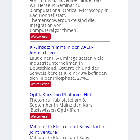
Vom 1. bis 6. November findet das
n
s
e
WE-Heraeus-Seminar zu
e
d
n
‚Computational Optical Microscopy‘ in
n
k
B
Bad Honnef statt.
s
t
i
m
Themenschwerpunkte sind die
e
l
Integration von
l
Computeralgorithmen…
d
d
v
:
Weiterlesen
e
8
t
e
6
s
KI-Einsatz nimmt in der DACH-
r
9
t
Industrie zu
.
a
a
Laut einer IFS-Umfrage setzen viele
W
r
r
Industrieunternehmen in
E
k
b
-
e
Deutschland, Österreich und der
H
s
e
Schweiz bereits KI ein: 43% befinden
e
W
sich in der Pilotphase, 27%…
i
r
a
t
:
Weiterlesen
a
c
K
e
h
u
I
u
s
Optik-Kurs von Photonics Hub
n
-
s
t
Photonics Hub bietet am 8.
E
g
-
u
September in Mainz den Kurs
i
S
m
s
‚Basiswissen Optik II‘ an.
n
e
i
-
s
m
m
:
Weiterlesen
a
T
i
e
O
t
n
r
p
r
Mitsubishi Electric und Sony starten
z
a
s
t
e
Joint Venture
n
r
t
i
i
Mitsubishi Electric und Sony
n
e
k