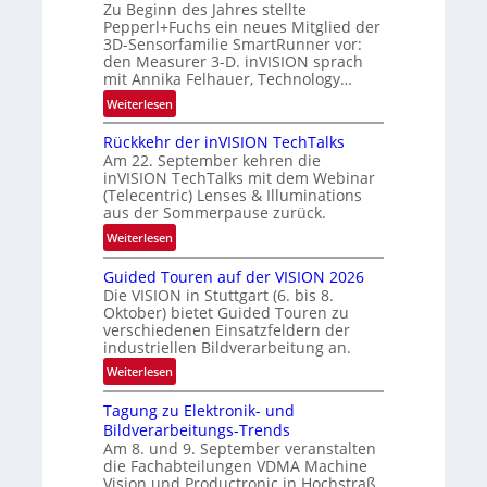
e
Zu Beginn des Jahres stellte
R
w
Pepperl+Fuchs ein neues Mitglied der
u
3D-Sensorfamilie SmartRunner vor:
s
n
den Measurer 3-D. inVISION sprach
‘
d
mit Annika Felhauer, Technology…
e
:
Weiterlesen
U
Rückkehr der inVISION TechTalks
n
Am 22. September kehren die
b
inVISION TechTalks mit dem Webinar
e
(Telecentric) Lenses & Illuminations
g
aus der Sommerpause zurück.
r
:
Weiterlesen
e
R
n
Guided Touren auf der VISION 2026
ü
z
Die VISION in Stuttgart (6. bis 8.
c
t
Oktober) bietet Guided Touren zu
k
verschiedenen Einsatzfeldern der
e
k
industriellen Bildverarbeitung an.
M
e
:
ö
Weiterlesen
h
G
g
r
Tagung zu Elektronik- und
u
l
d
Bildverarbeitungs-Trends
i
i
e
Am 8. und 9. September veranstalten
d
c
r
die Fachabteilungen VDMA Machine
e
h
Vision und Productronic in Hochstraß,
i