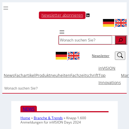
LinkedIn
Newsletter abonnieren
Search
LinkedIn
Newsletter
inVISION
News
Fachartikel
Produktneuheiten
Fachzeitschrift
Top
Mar
Innovations
Search
NEWS
Home
»
Branche & Trends
»
Knapp 1.600
Anmeldungen für inVISION Days 2024