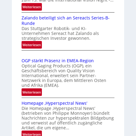
k
m
e
:
Weiterlesen
I
a
n
Zalando beteiligt sich an Sereacts Series-B-
n
t
e
Runde
t
i
r
Das Stuttgarter Robotik- und KI-
e
s
k
Unternehmen Sereact hat Zalando als
r
strategischen Investor gewonnen.
i
e
n
e
:
n
Weiterlesen
a
Z
r
n
t
a
t
u
i
OGP stärkt Präsenz in EMEA-Region
l
e
n
o
Optical Gaging Products (OGP), ein
a
K
n
Geschäftsbereich von Quality Vision
g
n
International, erweitert sein Partner-
a
o
d
Netzwerk in Europa, dem Mittleren Osten
l
n
und Afrika (EMEA).
o
V
t
b
:
Weiterlesen
i
r
e
O
s
o
t
Homepage ‚Hyperspectral News‘
G
i
Die Homepage ‚Hyperspectral News‘
e
l
P
o
(betrieben von Philippe Monnoyer) bündelt
i
l
s
n
Nachrichten zur hyperspektralen Bildgebung
l
t
e
N
und verweist auf öffentlich zugängliche
i
ä
Artikel, die um eigene…
i
g
r
g
:
Weiterlesen