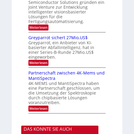
m
n
Semiconductor Solutions gründen ein
-
d
m
H
K
Joint Venture zur Entwicklung
s
t
a
u
intelligenter visionsbasierter
i
l
r
Lösungen für die
n
b
s
Fertigungsautomatisierung.
d
j
v
e
a
o
:
Weiterlesen
r
h
n
M
D
r
P
i
Greyparrot sichert 27Mio.US$
A
h
t
Greyparrot, ein Anbieter von KI-
C
o
s
H
basierter Abfallintelligenz, hat in
t
u
-
einer Series-B-Runde 27Mio.US$
o
b
I
n
eingeworben.
i
n
i
s
:
Weiterlesen
d
c
h
G
u
s
i
r
s
Partnerschaft zwischen 4K-Mems und
H
E
e
t
u
l
MantiSpectra
y
r
b
e
4K-MEMS und MantiSpectra haben
p
i
c
eine Partnerschaft geschlossen, um
a
e
t
r
die Umsetzung der Spektroskopie
z
r
r
u
durch chipbasierte Lösungen
i
o
voranzutreiben.
c
t
u
:
Weiterlesen
s
n
P
i
d
a
c
S
r
h
o
t
e
n
DAS KÖNNTE SIE AUCH
n
r
y
e
t