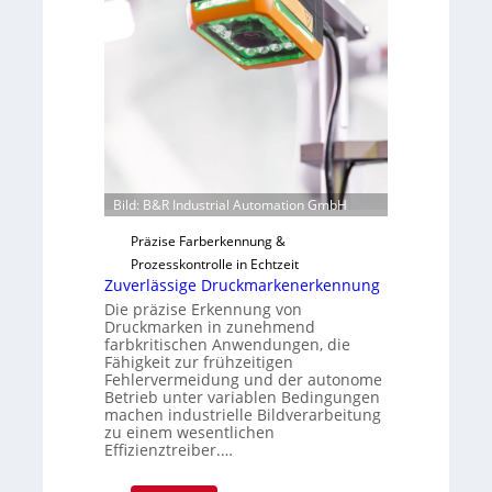
u
a
t
i
F
l
e
o
r
t
i
g
u
Bild: B&R Industrial Automation GmbH
n
g
Präzise Farberkennung &
a
Prozesskontrolle in Echtzeit
u
Zuverlässige Druckmarkenerkennung
s
Die präzise Erkennung von
Druckmarken in zunehmend
farbkritischen Anwendungen, die
Fähigkeit zur frühzeitigen
Fehlervermeidung und der autonome
Betrieb unter variablen Bedingungen
machen industrielle Bildverarbeitung
zu einem wesentlichen
Effizienztreiber.…