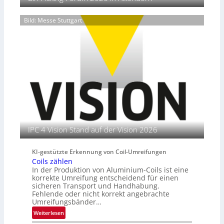
e
f
k
a
i
e
o
n
Bild: Messe Stuttgart
t
r
o
d
e
k
p
I
e
e
n
t
r
s
t
i
t
e
e
i
n
r
t
e
u
n
t
s
l
IPC 4 Vision Stand auf der Vision 2026
e
i
KI-gestützte Erkennung von Coil-Umreifungen
t
Coils zählen
e
In der Produktion von Aluminium-Coils ist eine
r
korrekte Umreifung entscheidend für einen
i
sicheren Transport und Handhabung.
n
Fehlende oder nicht korrekt angebrachte
Umreifungsbänder…
:
Weiterlesen
C