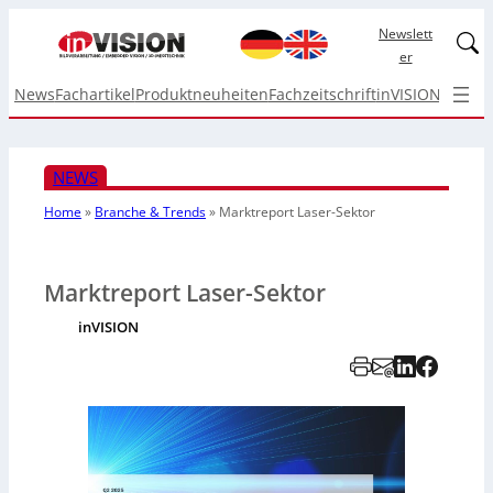
Newslett
Linked
er
News
Fachartikel
Produktneuheiten
Fachzeitschrift
inVISION Top I
NEWS
Home
»
Branche & Trends
»
Marktreport Laser-Sektor
Marktreport Laser-Sektor
inVISION