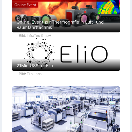
Online-Event zur Thermografie in Luft- und
Raumfahrttechnik
Bild: InfraTec GmbH
21Mio.US$ für Elio
Bild: Elio Labs.