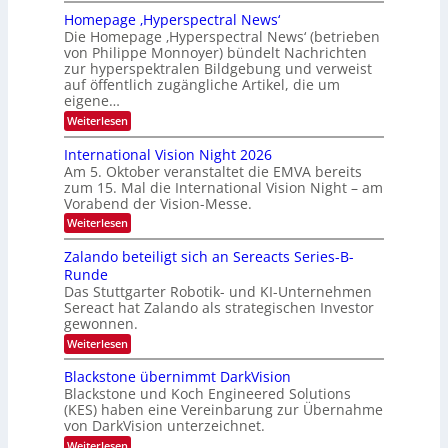
E
m
Homepage ‚Hyperspectral News‘
M
f
Die Homepage ‚Hyperspectral News‘ (betrieben
V
a
von Philippe Monnoyer) bündelt Nachrichten
A
l
zur hyperspektralen Bildgebung und verweist
-
auf öffentlich zugängliche Artikel, die um
l
M
eigene…
S
i
:
Weiterlesen
c
H
t
h
o
International Vision Night 2026
g
u
m
Am 5. Oktober veranstaltet die EMVA bereits
l
e
h
zum 15. Mal die International Vision Night – am
p
i
k
Vorabend der Vision-Messe.
a
e
g
a
:
Weiterlesen
d
e
I
r
‚
e
n
Zalando beteiligt sich an Sereacts Series-B-
t
H
t
r
Runde
y
o
e
s
p
Das Stuttgarter Robotik- und KI-Unternehmen
r
n
e
Sereact hat Zalando als strategischen Investor
n
t
r
a
gewonnen.
a
s
t
:
Weiterlesen
p
n
i
Z
e
o
d
a
c
Blackstone übernimmt DarkVision
n
a
l
t
a
Blackstone und Koch Engineered Solutions
a
r
u
l
(KES) haben eine Vereinbarung zur Übernahme
n
a
V
f
von DarkVision unterzeichnet.
d
l
i
d
o
N
:
Weiterlesen
s