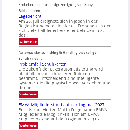
Erdbeben beeinträchtigt Fertigung von Sony-
o
i
Bildsensoren
l
Lagebericht
Am 28. Juli ereignete sich in Japan in der
s
Region Kumamoto ein starkes Erdbeben, in der
z
sich viele Halbleiterhersteller befinden, u.a.
ä
das…
h
:
Weiterlesen
l
L
e
Automatisiertes Picking & Handling zweiteiliger
a
n
g
Schuhkartons
e
Problemfall Schuhkarton
Die Zukunft der Lagerautomatisierung wird
b
nicht allein von schnelleren Robotern
e
bestimmt. Entscheidend sind intelligente
r
Systeme, die die physische Welt verstehen und
i
flexibel…
c
:
Weiterlesen
h
P
t
EMVA-Mitgliederstand auf der Logimat 2027
r
Bereits zum vierten Mal in Folge haben EMVA-
o
Mitglieder die Möglichkeit, sich am EMVA-
b
Mitgliederstand auf der Logimat 2027 (16.
l
:
Weiterlesen
e