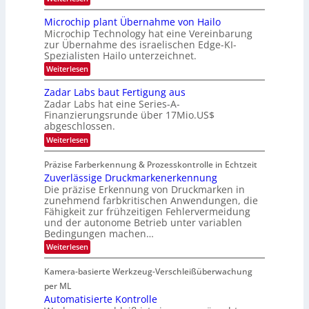
b
e
e
B
i
e
w
l
o
r
Microchip plant Übernahme von Hailo
t
s
a
n
Microchip Technology hat eine Vereinbarung
L
e
‘
c
N
i
zur Übernahme des israelischen Edge-KI-
k
o
i
l
Spezialisten Hailo unterzeichnet.
s
g
g
i
t
h
:
Weiterlesen
g
i
o
t
M
t
n
2
m
i
Zadar Labs baut Fertigung aus
s
e
0
c
a
i
Zadar Labs hat eine Series-A-
ü
2
r
c
t
b
Finanzierungsrunde über 17Mio.US$
6
o
h
e
abgeschlossen.
2
c
a
r
h
0
:
n
Weiterlesen
n
i
Z
S
2
i
p
a
e
m
Präzise Farberkennung & Prozesskontrolle in Echtzeit
7
p
d
r
m
l
Zuverlässige Druckmarkenerkennung
a
e
t
a
r
Die präzise Erkennung von Druckmarken in
a
D
n
L
c
zunehmend farbkritischen Anwendungen, die
a
t
a
t
Fähigkeit zur frühzeitigen Fehlervermeidung
r
Ü
b
s
k
und der autonome Betrieb unter variablen
b
s
S
V
Bedingungen machen…
e
b
e
i
r
a
r
:
Weiterlesen
s
n
u
i
Z
i
a
t
e
u
o
Kamera-basierte Werkzeug-Verschleißüberwachung
h
F
s
v
n
m
e
-
e
per ML
e
r
B
r
Automatisierte Kontrolle
v
t
-
l