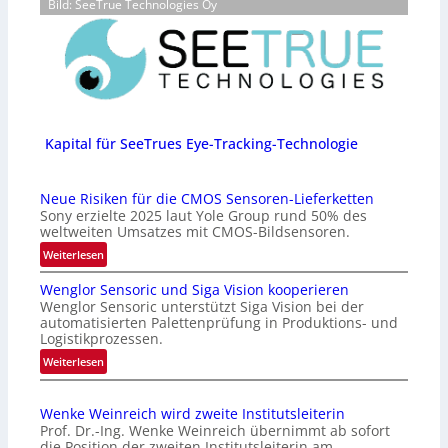
Bild: SeeTrue Technologies Oy
Kapital für SeeTrues Eye-Tracking-Technologie
Neue Risiken für die CMOS Sensoren-Lieferketten
Sony erzielte 2025 laut Yole Group rund 50% des
weltweiten Umsatzes mit CMOS-Bildsensoren.
:
Weiterlesen
N
Wenglor Sensoric und Siga Vision kooperieren
e
Wenglor Sensoric unterstützt Siga Vision bei der
u
automatisierten Palettenprüfung in Produktions- und
e
Logistikprozessen.
R
:
Weiterlesen
i
W
s
e
i
Wenke Weinreich wird zweite Institutsleiterin
n
k
Prof. Dr.-Ing. Wenke Weinreich übernimmt ab sofort
g
e
die Position der zweiten Institutsleiterin am