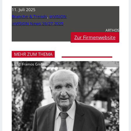
11. Juli 2025
Branche & Trends
,
inVISION
inVISION News 26/27 2025
ARTHOS
Zur Firmenwebsite
MEHR ZUM THEMA
Bild: Framos GmbH