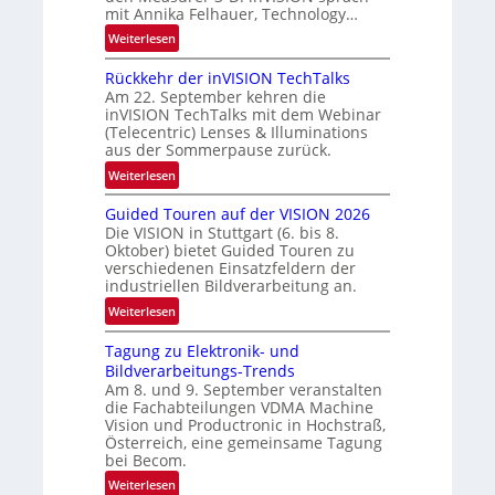
d
mit Annika Felhauer, Technology…
e
:
Weiterlesen
U
Rückkehr der inVISION TechTalks
n
Am 22. September kehren die
b
inVISION TechTalks mit dem Webinar
e
(Telecentric) Lenses & Illuminations
g
aus der Sommerpause zurück.
r
:
Weiterlesen
e
R
n
Guided Touren auf der VISION 2026
ü
z
Die VISION in Stuttgart (6. bis 8.
c
t
Oktober) bietet Guided Touren zu
k
verschiedenen Einsatzfeldern der
e
k
industriellen Bildverarbeitung an.
M
e
:
ö
Weiterlesen
h
G
g
r
Tagung zu Elektronik- und
u
l
d
Bildverarbeitungs-Trends
i
i
e
Am 8. und 9. September veranstalten
d
c
r
die Fachabteilungen VDMA Machine
e
h
Vision und Productronic in Hochstraß,
i
d
k
Österreich, eine gemeinsame Tagung
n
T
e
bei Becom.
V
o
i
:
Weiterlesen
I