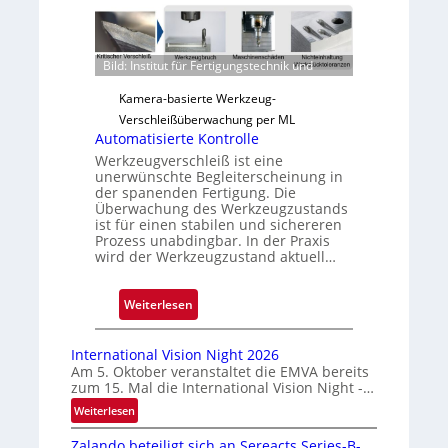
v
e
r
Bild: Institut für Fertigungstechnik und
l
ä
Kamera-basierte Werkzeug-
s
Verschleißüberwachung per ML
s
Automatisierte Kontrolle
i
Werkzeugverschleiß ist eine
unerwünschte Begleiterscheinung in
g
der spanenden Fertigung. Die
e
Überwachung des Werkzeugzustands
D
ist für einen stabilen und sichereren
Prozess unabdingbar. In der Praxis
r
wird der Werkzeugzustand aktuell…
u
c
:
Weiterlesen
k
A
m
u
a
International Vision Night 2026
t
r
Am 5. Oktober veranstaltet die EMVA bereits
zum 15. Mal die International Vision Night -…
o
k
m
e
:
Weiterlesen
I
a
n
Zalando beteiligt sich an Sereacts Series-B-
n