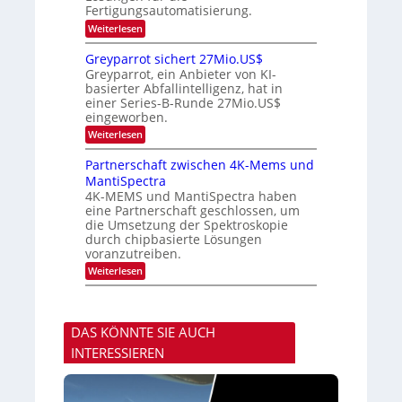
b
s
Fertigungsautomatisierung.
d
j
v
e
a
o
:
Weiterlesen
r
h
n
M
D
r
P
i
Greyparrot sichert 27Mio.US$
A
h
t
Greyparrot, ein Anbieter von KI-
C
o
s
H
basierter Abfallintelligenz, hat in
t
u
-
einer Series-B-Runde 27Mio.US$
o
b
I
n
eingeworben.
i
n
i
s
:
Weiterlesen
d
c
h
G
u
s
i
r
s
Partnerschaft zwischen 4K-Mems und
H
E
e
t
u
l
MantiSpectra
y
r
b
e
4K-MEMS und MantiSpectra haben
p
i
c
eine Partnerschaft geschlossen, um
a
e
t
r
die Umsetzung der Spektroskopie
z
r
r
u
durch chipbasierte Lösungen
i
o
voranzutreiben.
c
t
u
:
Weiterlesen
s
n
P
i
d
a
c
S
r
h
o
t
e
n
DAS KÖNNTE SIE AUCH
n
r
y
e
t
INTERESSIEREN
s
r
2
t
s
7
a
c
M
r
h
i