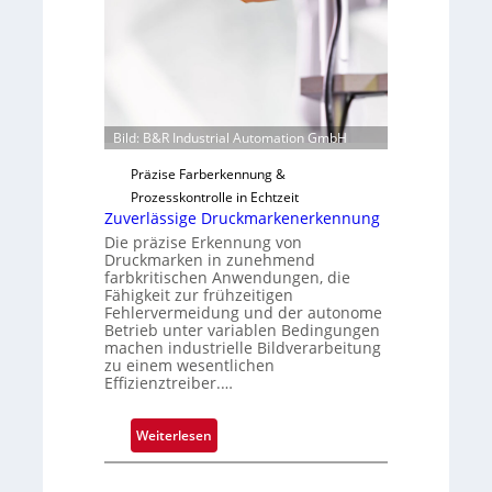
l
e
o
r
t
i
g
u
Bild: B&R Industrial Automation GmbH
n
g
Präzise Farberkennung &
a
Prozesskontrolle in Echtzeit
u
Zuverlässige Druckmarkenerkennung
s
Die präzise Erkennung von
Druckmarken in zunehmend
farbkritischen Anwendungen, die
Fähigkeit zur frühzeitigen
Fehlervermeidung und der autonome
Betrieb unter variablen Bedingungen
machen industrielle Bildverarbeitung
zu einem wesentlichen
Effizienztreiber.…
:
Weiterlesen
Z
u