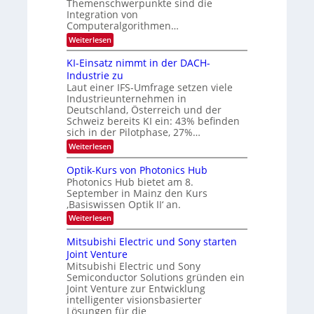
m
Themenschwerpunkte sind die
e
l
Integration von
l
Computeralgorithmen…
d
d
v
:
Weiterlesen
e
8
t
e
6
s
KI-Einsatz nimmt in der DACH-
r
9
t
Industrie zu
.
a
a
Laut einer IFS-Umfrage setzen viele
W
r
r
Industrieunternehmen in
E
k
b
-
e
Deutschland, Österreich und der
H
s
e
Schweiz bereits KI ein: 43% befinden
e
W
sich in der Pilotphase, 27%…
i
r
a
t
:
Weiterlesen
a
c
K
e
h
u
I
u
s
Optik-Kurs von Photonics Hub
n
-
s
t
Photonics Hub bietet am 8.
E
g
-
u
September in Mainz den Kurs
i
S
m
s
‚Basiswissen Optik II‘ an.
n
e
i
-
s
m
m
:
Weiterlesen
a
T
i
e
O
t
n
r
p
r
Mitsubishi Electric und Sony starten
z
a
s
t
e
Joint Venture
n
r
t
i
i
Mitsubishi Electric und Sony
n
e
k
m
n
Semiconductor Solutions gründen ein
-
d
m
H
K
Joint Venture zur Entwicklung
s
t
a
u
intelligenter visionsbasierter
i
l
r
Lösungen für die
n