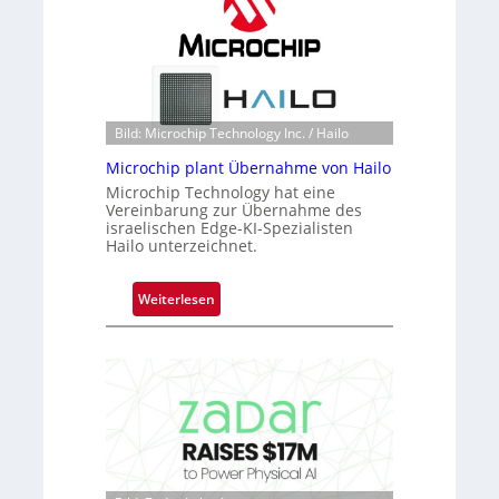
c
k
s
t
o
n
Bild: Microchip Technology Inc. / Hailo
e
Microchip plant Übernahme von Hailo
ü
Microchip Technology hat eine
b
Vereinbarung zur Übernahme des
e
israelischen Edge-KI-Spezialisten
r
Hailo unterzeichnet.
n
i
:
Weiterlesen
m
M
m
i
t
c
D
r
a
o
r
c
k
h
V
i