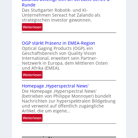
t
e
Runde
t
i
r
Das Stuttgarter Robotik- und KI-
e
s
k
Unternehmen Sereact hat Zalando als
r
strategischen Investor gewonnen.
i
e
n
e
:
n
Weiterlesen
a
Z
r
n
t
a
t
u
i
OGP stärkt Präsenz in EMEA-Region
l
e
n
o
Optical Gaging Products (OGP), ein
a
K
n
Geschäftsbereich von Quality Vision
g
n
International, erweitert sein Partner-
a
o
d
Netzwerk in Europa, dem Mittleren Osten
l
n
und Afrika (EMEA).
o
V
t
b
:
Weiterlesen
i
r
e
O
s
o
t
Homepage ‚Hyperspectral News‘
G
i
Die Homepage ‚Hyperspectral News‘
e
l
P
o
(betrieben von Philippe Monnoyer) bündelt
i
l
s
n
Nachrichten zur hyperspektralen Bildgebung
l
t
e
N
und verweist auf öffentlich zugängliche
i
ä
Artikel, die um eigene…
i
g
r
g
:
Weiterlesen
t
k
h
H
s
t
t
o
i
P
2
m
c