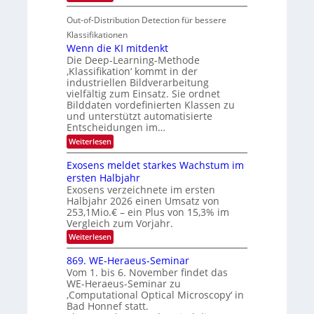
u
t
T
S
r
e
Out-of-Distribution Detection für bessere
a
I
e
n
g
Klassifikationen
O
n
u
Wenn die KI mitdenkt
N
a
Die Deep-Learning-Methode
n
T
u
‚Klassifikation‘ kommt in der
g
e
industriellen Bildverarbeitung
f
z
c
vielfältig zum Einsatz. Sie ordnet
d
u
h
Bilddaten vordefinierten Klassen zu
e
E
und unterstützt automatisierte
T
r
Entscheidungen im…
l
a
V
e
:
Weiterlesen
l
I
W
k
k
e
S
Exosens meldet starkes Wachstum im
t
s
n
I
ersten Halbjahr
r
n
Exosens verzeichnete im ersten
O
d
o
Halbjahr 2026 einen Umsatz von
i
N
n
e
253,1Mio.€ – ein Plus von 15,3% im
2
K
i
Vergleich zum Vorjahr.
I
0
k
:
Weiterlesen
m
2
E
-
i
6
x
t
869. WE-Heraeus-Seminar
u
o
d
Vom 1. bis 6. November findet das
n
s
e
WE-Heraeus-Seminar zu
e
d
n
‚Computational Optical Microscopy‘ in
n
k
B
Bad Honnef statt.
s
t
i