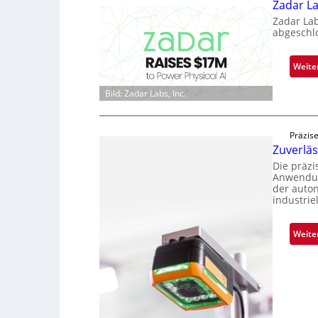
Zadar La
Zadar La
abgeschl
Weite
Bild: Zadar Labs, Inc.
Präzise
Zuverlä
Die präz
Anwendun
der auto
industrie
Weite