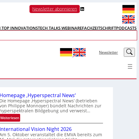
LinkedIn
Newsletter abonnieren
N TOP INNOVATIONS
TECH TALKS WEBINARE
FACHZEITSCHRIFT
PODCASTS
LinkedIn
Newsletter
Homepage ‚Hyperspectral News‘
Die Homepage ‚Hyperspectral News‘ (betrieben
von Philippe Monnoyer) bündelt Nachrichten zur
hyperspektralen Bildgebung und verweist…
:
Weiterlesen
H
International Vision Night 2026
o
Am 5. Oktober veranstaltet die EMVA bereits zum
m