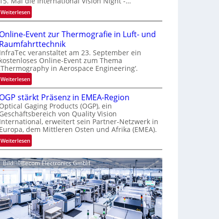
15. Mal die International Vision Night -…
e
:
Weiterlesen
p
I
a
n
g
Online-Event zur Thermografie in Luft- und
t
e
Raumfahrttechnik
e
‚
InfraTec veranstaltet am 23. September ein
r
H
kostenloses Online-Event zum Thema
‚Thermography in Aerospace Engineering‘.
n
y
a
p
:
Weiterlesen
t
e
O
i
OGP stärkt Präsenz in EMEA-Region
r
n
o
Optical Gaging Products (OGP), ein
s
l
Geschäftsbereich von Quality Vision
n
p
i
International, erweitert sein Partner-Netzwerk in
a
e
n
Europa, dem Mittleren Osten und Afrika (EMEA).
l
c
e
:
Weiterlesen
V
t
-
O
i
r
E
G
s
a
v
Bild: ©Becom Electronics GmbH
P
i
l
e
s
o
N
n
t
n
e
t
ä
N
w
z
r
i
s
u
k
g
‘
r