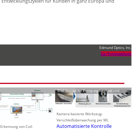
e Entwicklungszyklen für Kunden in ganz Europa und
Edmund Optics, Inc.
Zur Firmenwebsite
Bild: Institut für Fertigungstechnik und
Kamera-basierte Werkzeug-
Verschleißüberwachung per ML
Automatisierte Kontrolle
 Erkennung von Coil-