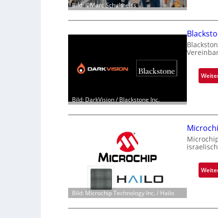
Bild: ©Marc Schultheiss
Blackst
Blackston
Vereinba
Weite
Bild: DarkVision / Blackstone Inc.
Microch
Microchi
israelisc
Weite
Bild: Microchip Technology Inc. / Hailo