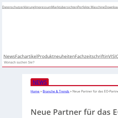
Datenschutzerklärung
Impressum
Marktübersichten
Perfekte Maschine
Downloa
News
Fachartikel
Produktneuheiten
Fachzeitschrift
inVISI
Search
NEWS
Home
»
Branche & Trends
»
Neue Partner für das EO-Part
Neue Partner für das