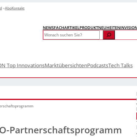
d
Abo
Kontakt
NEWS
FACHARTIKEL
PRODUKTNEUHEITEN
INVISIO
Search
ON Top Innovations
Marktübersichten
Podcasts
Tech Talks
nerschaftsprogramm
 EO-Partnerschaftsprogramm