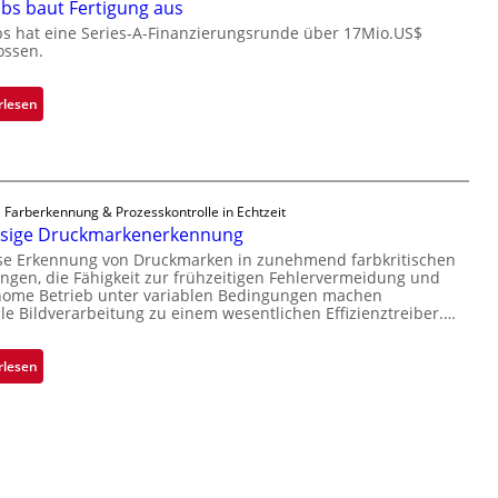
r
bs baut Fertigung aus
o
e
n
c
bs hat eine Series-A-Finanzierungsrunde über 17Mio.US$
r
i
ossen.
h
e
m
i
a
m
p
:
rlesen
c
t
p
Z
t
D
l
a
s
a
a
d
S
r
n
a
e
k
 Farberkennung & Prozesskontrolle in Echtzeit
t
r
r
ssige Druckmarkenerkennung
V
Ü
L
i
i
ise Erkennung von Druckmarken in zunehmend farbkritischen
b
a
e
gen, die Fähigkeit zur frühzeitigen Fehlervermeidung und
s
e
b
nome Betrieb unter variablen Bedingungen machen
s
i
r
lle Bildverarbeitung zu einem wesentlichen Effizienztreiber.…
s
-
o
n
b
B
n
a
a
:
rlesen
-
h
u
Z
R
m
t
u
u
e
F
v
n
v
e
e
d
o
r
r
e
n