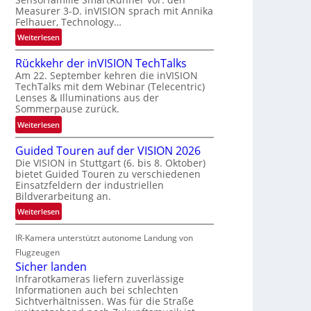
r
a
Measurer 3-D. inVISION sprach mit Annika
s
u
Felhauer, Technology…
c
m
:
Weiterlesen
h
f
U
a
a
Rückkehr der inVISION TechTalks
n
f
h
Am 22. September kehren die inVISION
b
t
r
TechTalks mit dem Webinar (Telecentric)
e
z
Lenses & Illuminations aus der
t
g
w
Sommerpause zurück.
t
r
i
e
:
Weiterlesen
e
s
c
R
n
c
Guided Touren auf der VISION 2026
h
ü
z
h
Die VISION in Stuttgart (6. bis 8. Oktober)
n
c
t
bietet Guided Touren zu verschiedenen
e
i
k
e
Einsatzfeldern der industriellen
n
k
k
Bildverarbeitung an.
M
4
e
ö
:
Weiterlesen
K
h
g
G
-
r
l
IR-Kamera unterstützt autonome Landung von
u
M
d
i
i
Flugzeugen
e
e
c
d
Sicher landen
m
r
h
e
Infrarotkameras liefern zuverlässige
s
i
k
Informationen auch bei schlechten
d
u
n
Sichtverhältnissen. Was für die Straße
e
T
n
V