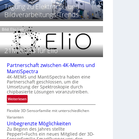
t
h
Tagung zu Elektronik- und
T
P
t
h
Bildverarbeitungs-Trends
r
2
e
ä
0
r
s
2
m
Bild: Elio Labs.
e
6
o
n
g
z
r
21Mio.US$ für Elio
i
a
n
f
E
i
Partnerschaft zwischen 4K-Mems und
M
e
MantiSpectra
E
i
4K-MEMS und MantiSpectra haben eine
A
Partnerschaft geschlossen, um die
n
-
Umsetzung der Spektroskopie durch
L
chipbasierte Lösungen voranzutreiben.
R
u
e
:
Weiterlesen
f
g
P
t
i
Flexible 3D-Sensorfamilie mit unterschiedlichen
a
-
o
r
Varianten
u
n
t
Unbegrenzte Möglichkeiten
n
n
Zu Beginn des Jahres stellte
d
Pepperl+Fuchs ein neues Mitglied der 3D-
e
R
Sensorfamilie SmartRunner vor: den