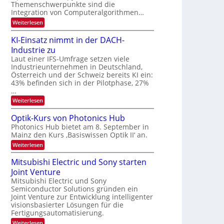
s
k
Themenschwerpunkte sind die
m
t
Integration von Computeralgorithmen…
e
:
Weiterlesen
l
8
d
6
e
KI-Einsatz nimmt in der DACH-
9
t
Industrie zu
.
s
W
Laut einer IFS-Umfrage setzen viele
t
E
a
Industrieunternehmen in Deutschland,
-
r
Österreich und der Schweiz bereits KI ein:
H
k
43% befinden sich in der Pilotphase, 27%
e
e
…
r
s
a
:
Weiterlesen
W
e
K
a
u
I
c
Optik-Kurs von Photonics Hub
s
-
h
Photonics Hub bietet am 8. September in
-
E
s
S
Mainz den Kurs ‚Basiswissen Optik II‘ an.
i
t
e
n
u
:
Weiterlesen
m
s
m
O
i
a
i
p
Mitsubishi Electric und Sony starten
n
t
m
t
a
z
Joint Venture
e
i
r
n
r
k
Mitsubishi Electric und Sony
i
s
-
Semiconductor Solutions gründen ein
m
t
K
Joint Venture zur Entwicklung intelligenter
m
e
u
visionsbasierter Lösungen für die
t
n
r
i
Fertigungsautomatisierung.
H
s
n
a
v
:
Weiterlesen