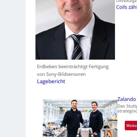
Umreifunge
Coils zäh
Erdbeben beeinträchtigt Fertigung
von Sony-Bildsensoren
Lagebericht
Zalando 
Das Stutt
strategis
Weite