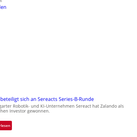
n
len
beteiligt sich an Sereacts Series-B-Runde
garter Robotik- und KI-Unternehmen Sereact hat Zalando als
chen Investor gewonnen.
:
rlesen
Z