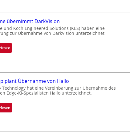
a
l
a
one übernimmt DarkVision
n
d
e und Koch Engineered Solutions (KES) haben eine
rung zur Übernahme von DarkVision unterzeichnet.
o
b
e
:
rlesen
t
B
e
l
i
a
l
c
i
k
ip plant Übernahme von Hailo
g
s
p Technology hat eine Vereinbarung zur Übernahme des
t
hen Edge-KI-Spezialisten Hailo unterzeichnet.
t
s
o
i
n
:
rlesen
c
e
M
h
ü
i
a
b
c
n
e
r
S