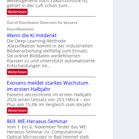
weitestgehend noch Zukunftsmusik ist,
i
o
d
I
gehört in der Luft schon zum…
t
u
M
S
:
Weiterlesen
e
r
a
S
I
n
i
e
n
Out-of-Distribution Detection für bessere
O
c
n
t
N
h
Klassifikationen
a
i
e
T
Wenn die KI mitdenkt
r
u
S
e
Die Deep-Learning-Methode
l
f
p
‚Klassifikation‘ kommt in der industriellen
a
c
d
Bildverarbeitung vielfältig zum Einsatz.
n
e
h
d
Sie ordnet Bilddaten vordefinierten
e
c
T
e
Klassen zu und unterstützt automatisierte
r
t
n
a
Entscheidungen im…
V
r
l
:
Weiterlesen
I
a
k
W
S
e
s
Exosens meldet starkes Wachstum
n
I
im ersten Halbjahr
n
O
d
Exosens verzeichnete im ersten Halbjahr
N
i
2026 einen Umsatz von 253,1Mio.€ – ein
e
2
Plus von 15,3% im Vergleich zum Vorjahr.
K
0
:
Weiterlesen
I
2
E
m
x
i
869. WE-Heraeus-Seminar
6
o
t
Vom 1. bis 6. November findet das WE-
s
d
Heraeus-Seminar zu ‚Computational
e
e
Optical Microscopy‘ in Bad Honnef statt.
n
n