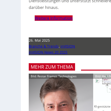
Dienstleistungen und unterstützt schneller
darüber hinaus.
Weitere Information
26. Mai 2025
Branche & Trends
,
inVISION
inVISION News 20 2025
MEHR ZUM THEMA
Bild: Restar Framos Technologies
Bild: iba AG
KI-gestützte