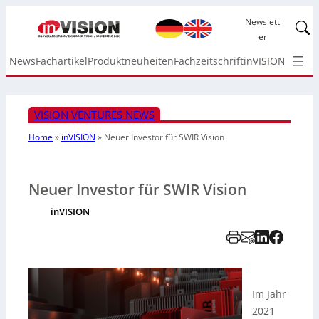
Newslett
Linked
er
News
Fachartikel
Produktneuheiten
Fachzeitschrift
inVISION Top I
VISION VENTURES NEWS
Home
»
inVISION
»
Neuer Investor für SWIR Vision
Neuer Investor für SWIR Vision
inVISION
Im Jahr
2021