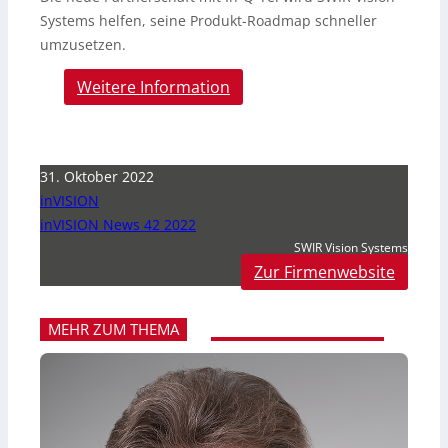
Systems helfen, seine Produkt-Roadmap schneller
umzusetzen.
Weitere Information
31. Oktober 2022
inVISION
inVISION News 42 2022
SWIR Vision Systems
Zur Firmenwebsite
MEHR ZUM THEMA