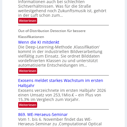
Informationen auch bei schlechten
d
k
s
n
Sichtverhältnissen. Was für die Straße
T
e
u
weitestgehend noch Zukunftsmusik ist, gehört
V
o
i
in der Luft schon zum…
n
I
u
t
d
:
Weiterlesen
S
r
e
S
M
I
i
e
n
Out-of-Distribution Detection für bessere
a
O
c
n
n
h
Klassifikationen
N
a
e
t
Wenn die KI mitdenkt
T
r
u
Die Deep-Learning-Methode ‚Klassifikation‘
i
e
l
f
kommt in der industriellen Bildverarbeitung
a
S
c
vielfältig zum Einsatz. Sie ordnet Bilddaten
d
n
p
h
vordefinierten Klassen zu und unterstützt
d
e
e
e
T
automatisierte Entscheidungen im…
r
n
c
a
:
Weiterlesen
V
t
W
l
I
e
r
Exosens meldet starkes Wachstum im ersten
k
n
S
a
Halbjahr
s
n
I
Exosens verzeichnete im ersten Halbjahr 2026
d
O
einen Umsatz von 253,1Mio.€ – ein Plus von
i
e
15,3% im Vergleich zum Vorjahr.
N
K
2
:
Weiterlesen
I
E
0
m
x
869. WE-Heraeus-Seminar
i
2
o
t
Vom 1. bis 6. November findet das WE-
s
6
d
Heraeus-Seminar zu ‚Computational Optical
e
e