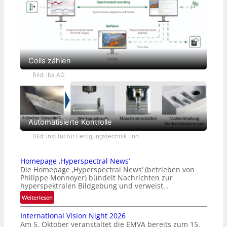
Coils zählen
Bild: iba AG
Automatisierte Kontrolle
Bild: Institut für Fertigungstechnik und
Homepage ‚Hyperspectral News‘
Die Homepage ‚Hyperspectral News‘ (betrieben von
Philippe Monnoyer) bündelt Nachrichten zur
hyperspektralen Bildgebung und verweist…
:
Weiterlesen
H
International Vision Night 2026
o
Am 5. Oktober veranstaltet die EMVA bereits zum 15.
m