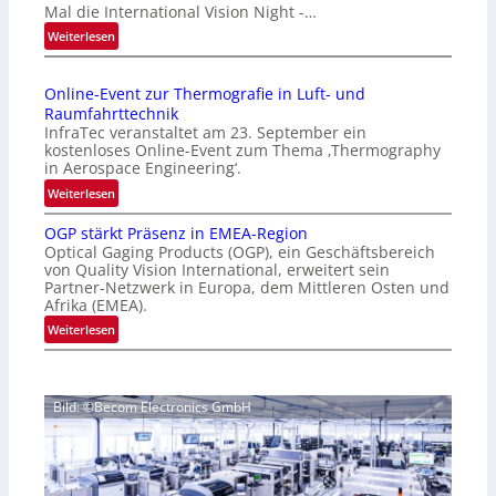
Mal die International Vision Night -…
e
:
Weiterlesen
p
I
a
n
g
Online-Event zur Thermografie in Luft- und
t
e
Raumfahrttechnik
e
‚
InfraTec veranstaltet am 23. September ein
r
H
kostenloses Online-Event zum Thema ‚Thermography
n
y
in Aerospace Engineering‘.
a
p
:
Weiterlesen
t
e
O
i
r
OGP stärkt Präsenz in EMEA-Region
n
o
Optical Gaging Products (OGP), ein Geschäftsbereich
s
l
n
von Quality Vision International, erweitert sein
p
i
Partner-Netzwerk in Europa, dem Mittleren Osten und
a
e
n
Afrika (EMEA).
l
c
e
:
Weiterlesen
V
t
-
O
i
r
E
G
s
a
v
P
i
l
e
Bild: ©Becom Electronics GmbH
s
o
N
n
t
n
e
t
ä
N
w
z
r
i
s
u