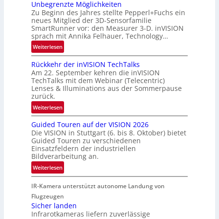
t
Unbegrenzte Möglichkeiten
a
Zu Beginn des Jahres stellte Pepperl+Fuchs ein
n
u
neues Mitglied der 3D-Sensorfamilie
e
SmartRunner vor: den Measurer 3-D. inVISION
m
r
sprach mit Annika Felhauer, Technology…
f
s
a
:
Weiterlesen
c
h
U
h
Rückkehr der inVISION TechTalks
r
n
a
Am 22. September kehren die inVISION
t
b
f
TechTalks mit dem Webinar (Telecentric)
t
e
t
Lenses & Illuminations aus der Sommerpause
e
g
zurück.
z
c
r
w
:
Weiterlesen
h
e
i
R
n
n
s
Guided Touren auf der VISION 2026
ü
i
z
Die VISION in Stuttgart (6. bis 8. Oktober) bietet
c
c
k
t
Guided Touren zu verschiedenen
h
k
Einsatzfeldern der industriellen
e
e
k
Bildverarbeitung an.
M
n
e
:
ö
Weiterlesen
4
h
G
g
K
r
IR-Kamera unterstützt autonome Landung von
u
l
-
d
i
i
Flugzeugen
M
e
d
c
Sicher landen
e
r
Infrarotkameras liefern zuverlässige
e
h
m
i