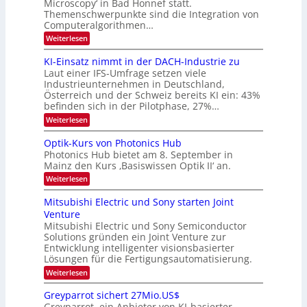
Microscopy‘ in Bad Honnef statt.
n
n
Themenschwerpunkte sind die Integration von
s
k
m
Computeralgorithmen…
t
e
:
Weiterlesen
l
8
d
6
KI-Einsatz nimmt in der DACH-Industrie zu
e
9
t
Laut einer IFS-Umfrage setzen viele
.
s
Industrieunternehmen in Deutschland,
W
t
Österreich und der Schweiz bereits KI ein: 43%
E
a
befinden sich in der Pilotphase, 27%…
-
r
H
k
:
Weiterlesen
e
e
K
r
s
I
Optik-Kurs von Photonics Hub
a
W
-
e
Photonics Hub bietet am 8. September in
a
E
u
Mainz den Kurs ‚Basiswissen Optik II‘ an.
c
i
s
h
n
:
Weiterlesen
-
s
s
O
S
t
a
p
Mitsubishi Electric und Sony starten Joint
e
u
t
t
m
Venture
m
z
i
i
i
n
Mitsubishi Electric und Sony Semiconductor
k
n
m
i
Solutions gründen ein Joint Venture zur
-
a
e
m
K
Entwicklung intelligenter visionsbasierter
r
r
m
u
Lösungen für die Fertigungsautomatisierung.
s
t
r
:
t
Weiterlesen
i
s
M
e
n
v
i
n
d
o
Greyparrot sichert 27Mio.US$
t
H
e
n
Greyparrot, ein Anbieter von KI-basierter