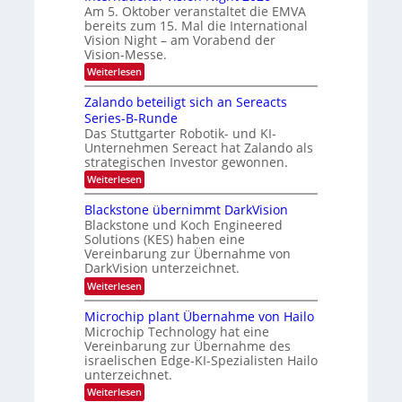
m
Am 5. Oktober veranstaltet die EMVA
r
e
i
bereits zum 15. Mal die International
p
t
e
Vision Night – am Vorabend der
a
o
d
Vision-Messe.
g
n
e
e
:
Weiterlesen
‚
I
r
H
n
Zalando beteiligt sich an Sereacts
s
y
t
p
Series-B-Runde
t
e
e
Das Stuttgarter Robotik- und KI-
r
a
r
Unternehmen Sereact hat Zalando als
n
n
s
a
strategischen Investor gewonnen.
p
d
t
e
:
Weiterlesen
i
a
c
Z
o
u
t
a
Blackstone übernimmt DarkVision
n
r
l
f
a
Blackstone und Koch Engineered
a
a
l
d
Solutions (KES) haben eine
l
n
V
Vereinbarung zur Übernahme von
N
e
d
i
e
DarkVision unterzeichnet.
o
r
s
w
b
i
:
Weiterlesen
L
s
e
o
B
‘
t
o
n
l
Microchip plant Übernahme von Hailo
e
N
g
a
i
Microchip Technology hat eine
i
c
i
l
Vereinbarung zur Übernahme des
g
k
i
m
israelischen Edge-KI-Spezialisten Hailo
h
s
g
t
unterzeichnet.
t
a
t
2
o
t
:
Weiterlesen
s
0
n