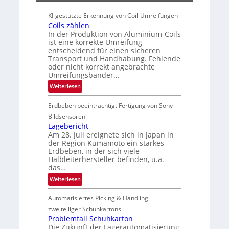
t
s
KI-gestützte Erkennung von Coil-Umreifungen
l
Coils zählen
e
In der Produktion von Aluminium-Coils
i
ist eine korrekte Umreifung
entscheidend für einen sicheren
t
Transport und Handhabung. Fehlende
e
oder nicht korrekt angebrachte
r
Umreifungsbänder…
i
:
Weiterlesen
n
C
Erdbeben beeinträchtigt Fertigung von Sony-
o
i
Bildsensoren
l
Lagebericht
Am 28. Juli ereignete sich in Japan in
s
der Region Kumamoto ein starkes
z
Erdbeben, in der sich viele
ä
Halbleiterhersteller befinden, u.a.
h
das…
l
:
Weiterlesen
e
L
n
Automatisiertes Picking & Handling
a
g
zweiteiliger Schuhkartons
e
Problemfall Schuhkarton
Die Zukunft der Lagerautomatisierung
b