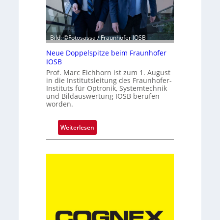
z
e
h
Bild: ©Fotosassa / Fraunhofer IOSB
n
t
Neue Doppelspitze beim Fraunhofer
e
IOSB
K
Prof. Marc Eichhorn ist zum 1. August
in die Institutsleitung des Fraunhofer-
a
Instituts für Optronik, Systemtechnik
m
und Bildauswertung IOSB berufen
e
worden.
r
a
:
Weiterlesen
t
N
e
e
c
u
h
e
n
D
i
o
k
p
p
e