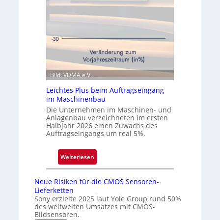
e
c
i
s
t
e
e
r
n
ö
Q
f
u
f
a
Bild: VDMA e.V.
n
r
e
Leichtes Plus beim Auftragseingang
t
t
im Maschinenbau
a
N
Die Unternehmen im Maschinen- und
l
Anlagenbau verzeichneten im ersten
i
Halbjahr 2026 einen Zuwachs des
e
Auftragseingangs um real 5%.
d
e
:
Weiterlesen
r
L
l
e
a
Neue Risiken für die CMOS Sensoren-
i
Lieferketten
s
c
Sony erzielte 2025 laut Yole Group rund 50%
s
des weltweiten Umsatzes mit CMOS-
h
u
Bildsensoren.
t