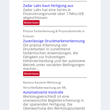
M
i
2
2
e
i
c
Zadar Labs baut Fertigung aus
6
ü
0
c
h
b
Zadar Labs hat eine Series-A-
r
2
a
e
Finanzierungsrunde über 17Mio.US$
o
n
7
r
abgeschlossen.
c
S
n
h
e
:
Weiterlesen
i
i
r
Z
m
p
e
a
m
Präzise Farberkennung & Prozesskontrolle in
p
a
d
t
l
c
a
Echtzeit
D
a
t
r
a
Zuverlässige Druckmarkenerkennung
n
s
L
r
Die präzise Erkennung von
t
S
a
k
Ü
Druckmarken in zunehmend
e
b
V
b
r
farbkritischen Anwendungen, die
s
i
e
i
Fähigkeit zur frühzeitigen
b
s
r
e
a
Fehlervermeidung und der autonome
i
n
s
u
o
Betrieb unter variablen Bedingungen
a
-
t
n
machen…
h
B
F
m
-
:
Weiterlesen
e
e
R
Z
r
v
u
u
t
Kamera-basierte Werkzeug-
o
n
v
i
n
d
e
Verschleißüberwachung per ML
g
H
e
r
u
Automatisierte Kontrolle
a
l
n
Werkzeugverschleiß ist eine
i
ä
g
unerwünschte Begleiterscheinung in
l
s
a
o
der spanenden Fertigung. Die
s
u
Überwachung des Werkzeugzustands
i
s