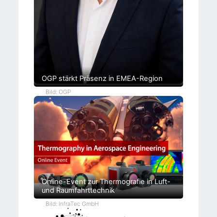
OGP stärkt Präsenz in EMEA-Region
Bild: OGP
Online-Event zur Thermografie in Luft-
und Raumfahrttechnik
Bild: InfraTec GmbH