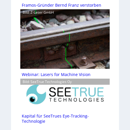
Framos-Gründer Bernd Franz verstorben
Bild: Z-Laser GmbH
Webinar: Lasers for Machine Vision
Bild: SeeTrue Technologies Oy
Kapital für SeeTrues Eye-Tracking-
Technologie