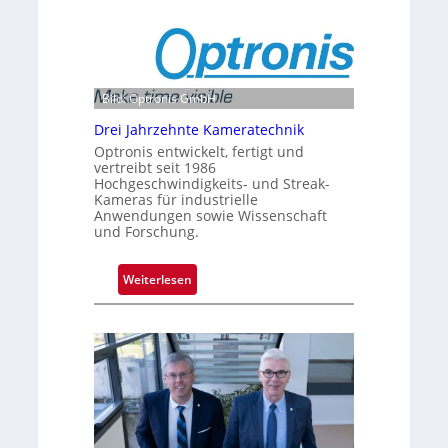
Bild: Optronis GmbH
Drei Jahrzehnte Kameratechnik
Optronis entwickelt, fertigt und
vertreibt seit 1986
Hochgeschwindigkeits- und Streak-
Kameras für industrielle
Anwendungen sowie Wissenschaft
und Forschung.
:
Weiterlesen
D
r
e
i
J
a
h
r