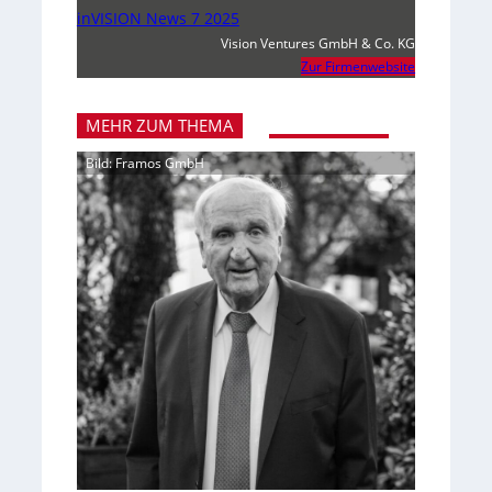
inVISION News 7 2025
Vision Ventures GmbH & Co. KG
Zur Firmenwebsite
MEHR ZUM THEMA
Bild: Framos GmbH