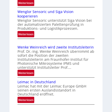
n
:
Weiterlesen
e
g
N
s
i
Wenglor Sensoric und Siga Vision
e
P
kooperieren
n
u
l
Wenglor Sensoric unterstützt Siga Vision bei
e
C
der automatisierten Palettenprüfung in
u
R
h
Produktions- und Logistikprozessen.
s
i
i
:
Weiterlesen
b
s
n
W
i
e
a
e
k
i
Wenke Weinreich wird zweite Institutsleiterin
n
e
Prof. Dr.-Ing. Wenke Weinreich übernimmt ab
m
g
n
sofort die Position der zweiten
A
l
Institutsleiterin am Fraunhofer-Institut für
f
u
o
Photonische Mikrosysteme IPMS und
ü
unterstützt Institutsleiter Prof.…
r
f
r
S
t
:
Weiterlesen
d
e
W
r
i
n
Leimac in Deutschland
e
a
e
Leimac hat mit der Leimac Europe GmbH
s
n
C
g
seinen ersten Auslandsstandort in
o
k
M
s
Deutschland eröffnet.
r
e
O
e
:
Weiterlesen
i
W
S
i
L
c
e
S
e
n
u
i
e