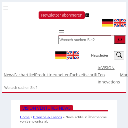
LinkedIn
Newsletter abonnieren
Search
LinkedIn
Newsletter
inVISION
News
Fachartikel
Produktneuheiten
Fachzeitschrift
Top
Mar
Innovations
Search
VISION VENTURES NEWS
Home
»
Branche & Trends
»
Nova schließt Übernahme
von Sentronics ab