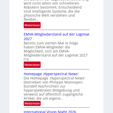
wird nicht allein von schnelleren
e
Robotern bestimmt. Entscheidend
r
sind intelligente Systeme, die die
i
physische Welt verstehen und
c
flexibel…
h
:
Weiterlesen
t
P
EMVA-Mitgliederstand auf der Logimat
r
2027
o
Bereits zum vierten Mal in Folge
b
haben EMVA-Mitglieder die
l
Möglichkeit, sich am EMVA-
e
Mitgliederstand auf der Logimat 2027
m
(16.
f
:
Weiterlesen
a
E
l
Homepage ‚Hyperspectral News‘
M
l
Die Homepage ‚Hyperspectral News‘
V
(betrieben von Philippe Monnoyer)
S
A
bündelt Nachrichten zur
c
-
hyperspektralen Bildgebung und
h
M
verweist auf öffentlich zugängliche
u
Artikel, die um eigene…
i
h
t
:
Weiterlesen
k
H
g
o
a
International Vision Night 2026
l