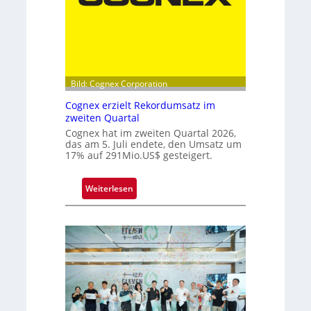
l
s
p
i
t
Bild: Cognex Corporation
z
e
Cognex erzielt Rekordumsatz im
b
zweiten Quartal
e
Cognex hat im zweiten Quartal 2026,
das am 5. Juli endete, den Umsatz um
i
17% auf 291Mio.US$ gesteigert.
m
F
:
Weiterlesen
r
C
a
o
u
g
n
n
h
e
o
x
f
e
e
r
r