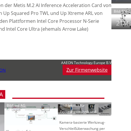
t
n der Metis M.2 AI Inference Acceleration Card von
Bild: Elio 
n Up Squared Pro TWL und Up Xtreme ARL von
 den Plattformen Intel Core Processor N-Serie
21Mio
nd Intel Core Ultra (ehemals Arrow Lake)
f
i
i
i
AAEON Technology Europe B.V
Zur Firmenwebsite
ION
-
f
t
A
-
i
Bild: iba AG
Bild: Institut für
Fertigungstechnik und
Kamera-basierte Werkzeug-
Verschleißüberwachung per