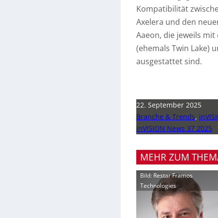
Kompatibilität zwische
Axelera und den neue
Aaeon, die jeweils mit
(ehemals Twin Lake) u
ausgestattet sind.
22. September 2025
Branche & Trends
,
inVIS
inVISION News 37 2025
MEHR ZUM THEM
Bild: Restar Framos
Technologies