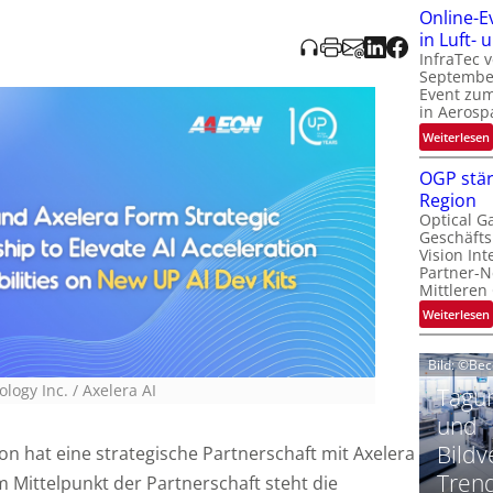
Online-E
t
‚
in Luft-
InfraTec 
September
Event zu
in Aerosp
t
:
Weiterlesen
i
OGP stär
Region
l
Optical G
i
Geschäfts
l
t
Vision Int
Partner-N
i
-
Mittleren
l
:
Weiterlesen
i
Bild: ©Be
t
ogy Inc. / Axelera AI
Tagun
i
‘
t
und
Bildv
n hat eine strategische Partnerschaft mit Axelera
t
Tren
m Mittelpunkt der Partnerschaft steht die