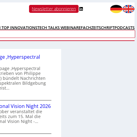
LinkedIn
Newsletter abonnieren
N TOP INNOVATIONS
TECH TALKS WEBINARE
FACHZEITSCHRIFT
PODCASTS
e ‚Hyperspectral
age ‚Hyperspectral
trieben von Philippe
 bündelt Nachrichten
spektralen Bildgebung
eist…
H
ional Vision Night 2026
o
ober veranstaltet die
m
its zum 15. Mal die
e
nal Vision Night -…
p
a
g