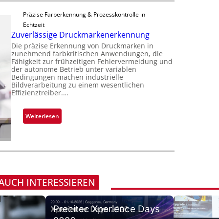
i
S
a
i
p
e
Präzise Farberkennung & Prozesskontrolle in
d
m
p
r
Echtzeit
a
m
l
Zuverlässige Druckmarkenerkennung
e
r
t
a
a
Die präzise Erkennung von Druckmarken in
L
D
n
zunehmend farbkritischen Anwendungen, die
c
a
a
Fähigkeit zur frühzeitigen Fehlervermeidung und
t
t
b
der autonome Betrieb unter variablen
r
Ü
s
Bedingungen machen industrielle
s
k
b
Bildverarbeitung zu einem wesentlichen
S
b
V
Effizienztreiber.…
e
e
a
i
r
r
u
s
n
:
Weiterlesen
i
t
i
a
Z
e
F
o
h
u
s
e
n
m
v
-
r
e
e
B
t
v
r
-
i
o
l
R
 AUCH INTERESSIEREN
g
n
ä
u
u
H
s
n
n
a
Precitec Xperience Days
s
d
g
i
i