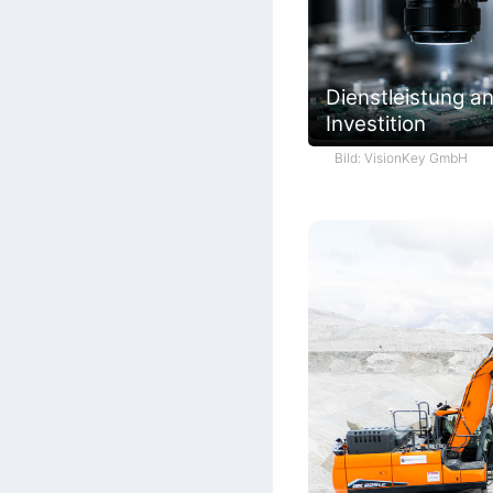
Dienstleistung an
Investition
Bild: VisionKey GmbH