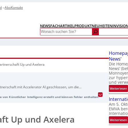
d
Abo
Kontakt
NEWS
FACHARTIKEL
PRODUKTNEUHEITEN
INVISIO
Search
Homepag
News‘
Die Homep
artnerschaft Up und Axelera
News‘ (be
Monnoyer)
zur hyper
und verw
tnerschaft mit Accelerator AI geschlossen, um die
:
Weiterlesen
elerator’s Metis M2 AI Inference Acceleration Card und IONs
e von Künstlicher Intelligenz erstellt und können Fehler enthalten.
d Up Extreme ARL sicherzustellen, die mit den Intel Core
Internat
Ultra ausgestattet sind.
Am 5. Okt
EMVA bere
Internatio
aft Up und Axelera
:
Weiterlesen
I