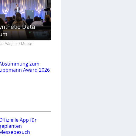
ynthetic Data
ium
as Wagner / Messe
Abstimmung zum
Lippmann Award 2026
Offizielle App für
geplanten
Messebesuch