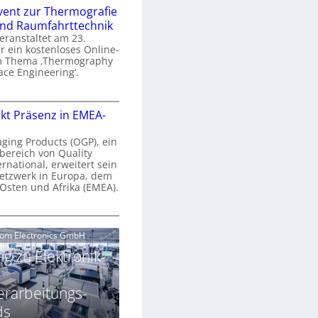
n
e
vent zur Thermografie
 und Raumfahrttechnik
e
H
veranstaltet am 23.
r
 ein kostenloses Online-
y
m Thema ‚Thermography
n
p
ace Engineering‘.
a
e
r
O
s
kt Präsenz in EMEA-
o
n
p
n
e
aging Products (OGP), ein
a
c
bereich von Quality
n
ernational, erweitert sein
V
e
r
etzwerk in Europa, dem
a
 Osten und Afrika (EMEA).
s
E
v
N
O
o
e
e
G
com Electronics GmbH
n
n
w
P
N
g zu Elektronik-
s
s
z
g
u
ä
erarbeitungs-
h
r
r
T
ds
k
2
h