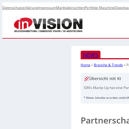
Datenschutzerklärung
Impressum
Marktübersichten
Perfekte Maschine
Downloa
NEWS
Home
»
Branche & Trends
»
P
Übersicht mit KI
ION’s Marke Up hat eine Par
Kompatibilität zwischen Acc
* Diese Inhalte wurden mithilf
neuen UpSquared Pro TWL un
Plattformen der N-Serie und 
Partnersch