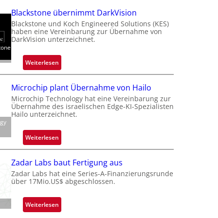
a
Blackstone übernimmt DarkVision
l
Blackstone und Koch Engineered Solutions (KES)
a
haben eine Vereinbarung zur Übernahme von
n
DarkVision unterzeichnet.
tone
d
o
:
Weiterlesen
b
B
e
l
Microchip plant Übernahme von Hailo
t
a
Microchip Technology hat eine Vereinbarung zur
e
c
Übernahme des israelischen Edge-KI-Spezialisten
i
k
Hailo unterzeichnet.
l
ogy
s
i
t
:
Weiterlesen
g
o
M
t
n
i
s
Zadar Labs baut Fertigung aus
e
c
i
Zadar Labs hat eine Series-A-Finanzierungsrunde
ü
r
über 17Mio.US$ abgeschlossen.
c
b
o
h
e
c
a
:
Weiterlesen
r
h
n
Z
n