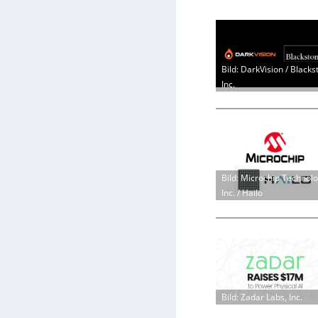
Bild: DarkVision / Blacks
Inc.
Bild: Microchip Technol
Inc. / Hailo
Bild: Zadar Labs, Inc.