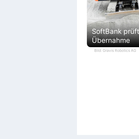
SoftBank prüf
Übernahme
Bild: Gravis Robotics AG