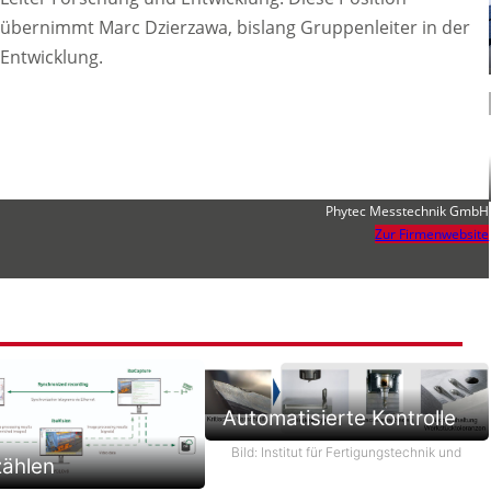
übernimmt Marc Dzierzawa, bislang Gruppenleiter in der
Entwicklung.
Phytec Messtechnik GmbH
Zur Firmenwebsite
Automatisierte Kontrolle
Bild: Institut für Fertigungstechnik und
zählen