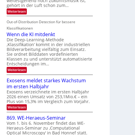
weitestgehend noch Zukunftsmusik ist,
i
o
d
I
gehört in der Luft schon zum…
t
u
M
S
:
Weiterlesen
e
r
a
S
I
n
i
e
n
Out-of-Distribution Detection für bessere
O
c
n
t
N
h
Klassifikationen
a
i
e
T
Wenn die KI mitdenkt
r
u
S
e
Die Deep-Learning-Methode
l
f
p
‚Klassifikation‘ kommt in der industriellen
a
c
d
Bildverarbeitung vielfältig zum Einsatz.
n
e
h
d
Sie ordnet Bilddaten vordefinierten
e
c
T
e
Klassen zu und unterstützt automatisierte
r
t
n
a
Entscheidungen im…
V
r
l
:
Weiterlesen
I
a
k
W
S
e
s
Exosens meldet starkes Wachstum
n
I
im ersten Halbjahr
n
O
d
Exosens verzeichnete im ersten Halbjahr
N
i
2026 einen Umsatz von 253,1Mio.€ – ein
e
2
Plus von 15,3% im Vergleich zum Vorjahr.
K
0
:
Weiterlesen
I
2
E
m
x
i
869. WE-Heraeus-Seminar
6
o
t
Vom 1. bis 6. November findet das WE-
s
d
Heraeus-Seminar zu ‚Computational
e
e
Optical Microscopy‘ in Bad Honnef statt.
n
n