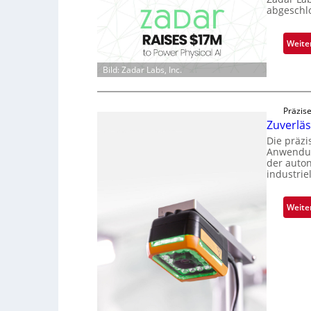
abgeschl
Weite
Bild: Zadar Labs, Inc.
Präzise
Zuverlä
Die präz
Anwendun
der auto
industrie
Weite