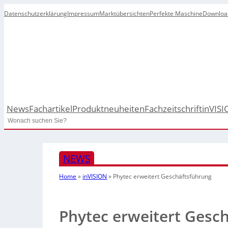
Datenschutzerklärung
Impressum
Marktübersichten
Perfekte Maschine
Downloa
News
Fachartikel
Produktneuheiten
Fachzeitschrift
inVISI
Search
NEWS
Home
»
inVISION
»
Phytec erweitert Geschäftsführung
Phytec erweitert Gesc