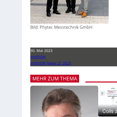
Bild: Phytec Messtechnik GmbH
30. Mai 2023
inVISION
inVISION News 21 2023
MEHR ZUM THEMA
Coils 