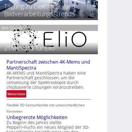
t
h
Tagung zu Elektronik- und
T
P
t
h
Bildverarbeitungs-Trends
r
2
e
ä
0
r
s
2
m
Bild: Elio Labs.
e
6
o
n
g
z
r
21Mio.US$ für Elio
i
a
n
f
E
i
Partnerschaft zwischen 4K-Mems und
M
e
MantiSpectra
E
i
4K-MEMS und MantiSpectra haben eine
A
Partnerschaft geschlossen, um die
n
-
Umsetzung der Spektroskopie durch
L
chipbasierte Lösungen voranzutreiben.
R
u
e
:
Weiterlesen
f
g
P
t
i
Flexible 3D-Sensorfamilie mit unterschiedlichen
a
-
o
r
Varianten
u
n
t
Unbegrenzte Möglichkeiten
n
n
Zu Beginn des Jahres stellte
d
Pepperl+Fuchs ein neues Mitglied der 3D-
e
R
Sensorfamilie SmartRunner vor: den