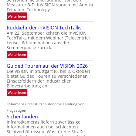
r
a
Measurer 3-D. inVISION sprach mit Annika
s
u
Felhauer, Technology…
c
m
:
Weiterlesen
h
f
U
a
a
Rückkehr der inVISION TechTalks
n
f
h
Am 22. September kehren die inVISION
b
t
r
TechTalks mit dem Webinar (Telecentric)
e
z
Lenses & Illuminations aus der
t
g
w
Sommerpause zurück.
t
r
i
e
:
Weiterlesen
e
s
c
R
n
c
Guided Touren auf der VISION 2026
h
ü
z
h
Die VISION in Stuttgart (6. bis 8. Oktober)
n
c
t
bietet Guided Touren zu verschiedenen
e
i
k
e
Einsatzfeldern der industriellen
n
k
k
Bildverarbeitung an.
M
4
e
ö
:
Weiterlesen
K
h
g
G
-
r
l
IR-Kamera unterstützt autonome Landung von
u
M
d
i
i
Flugzeugen
e
e
c
d
Sicher landen
m
r
h
e
Infrarotkameras liefern zuverlässige
s
i
k
Informationen auch bei schlechten
d
u
n
Sichtverhältnissen. Was für die Straße
e
T
n
V