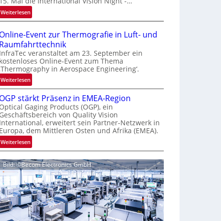
15. Mal die International Vision Night -…
e
:
Weiterlesen
p
I
a
n
g
Online-Event zur Thermografie in Luft- und
t
e
Raumfahrttechnik
e
‚
InfraTec veranstaltet am 23. September ein
r
H
kostenloses Online-Event zum Thema
‚Thermography in Aerospace Engineering‘.
n
y
a
p
:
Weiterlesen
t
e
O
i
OGP stärkt Präsenz in EMEA-Region
r
n
o
Optical Gaging Products (OGP), ein
s
l
Geschäftsbereich von Quality Vision
n
p
i
International, erweitert sein Partner-Netzwerk in
a
e
n
Europa, dem Mittleren Osten und Afrika (EMEA).
l
c
e
:
Weiterlesen
V
t
-
O
i
r
E
G
s
a
v
Bild: ©Becom Electronics GmbH
P
i
l
e
s
o
N
n
t
n
e
t
ä
N
w
z
r
i
s
u
k
g
‘
r