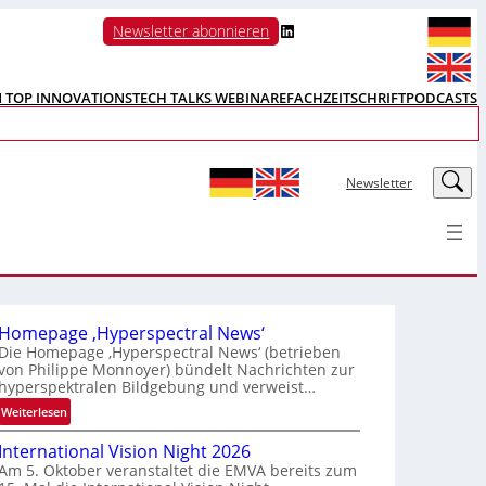
LinkedIn
Newsletter abonnieren
N TOP INNOVATIONS
TECH TALKS WEBINARE
FACHZEITSCHRIFT
PODCASTS
LinkedIn
Newsletter
Homepage ‚Hyperspectral News‘
Die Homepage ‚Hyperspectral News‘ (betrieben
von Philippe Monnoyer) bündelt Nachrichten zur
hyperspektralen Bildgebung und verweist…
:
Weiterlesen
H
International Vision Night 2026
o
Am 5. Oktober veranstaltet die EMVA bereits zum
m