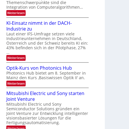
s
k
Themenschwerpunkte sind die
m
t
Integration von Computeralgorithmen…
e
:
Weiterlesen
l
8
d
6
e
KI-Einsatz nimmt in der DACH-
9
t
Industrie zu
.
s
W
Laut einer IFS-Umfrage setzen viele
t
E
a
Industrieunternehmen in Deutschland,
-
r
Österreich und der Schweiz bereits KI ein:
H
k
43% befinden sich in der Pilotphase, 27%
e
e
…
r
s
a
:
Weiterlesen
W
e
K
a
u
I
c
Optik-Kurs von Photonics Hub
s
-
h
Photonics Hub bietet am 8. September in
-
E
s
S
Mainz den Kurs ‚Basiswissen Optik II‘ an.
i
t
e
n
u
:
Weiterlesen
m
s
m
O
i
a
i
p
Mitsubishi Electric und Sony starten
n
t
m
t
a
z
Joint Venture
e
i
r
n
r
k
Mitsubishi Electric und Sony
i
s
-
Semiconductor Solutions gründen ein
m
t
K
Joint Venture zur Entwicklung intelligenter
m
e
u
visionsbasierter Lösungen für die
t
n
r
i
Fertigungsautomatisierung.
H
s
n
a
v
:
Weiterlesen