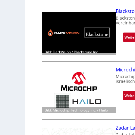
Blackst
Blackston
Vereinba
Weite
Bild: DarkVision / Blackstone Inc.
Microch
Microchi
israelisc
Weite
Bild: Microchip Technology Inc. / Hailo
Zadar La
Zadar La