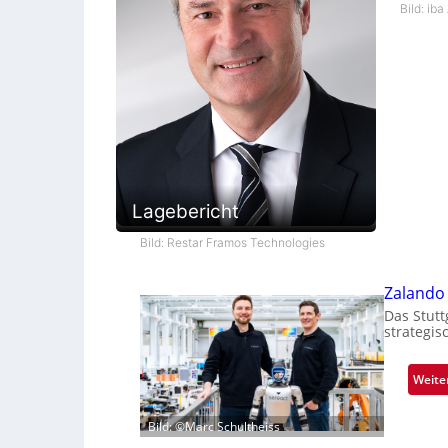
Bild: iba
Lagebericht
Bild: Restar Framos Technologies
Zalando 
Das Stutt
strategis
Weite
Bild: ©Marc Schultheiss