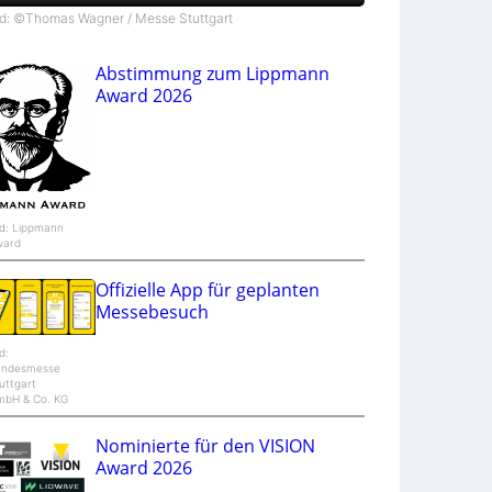
S
J
ld: ©Thomas Wagner / Messe Stuttgart
$
o
i
n
Abstimmung zum Lippmann
t
V
Award 2026
e
n
t
u
r
e
ld: Lippmann
ward
Offizielle App für geplanten
Messebesuch
ld:
andesmesse
uttgart
mbH & Co. KG
Nominierte für den VISION
Award 2026