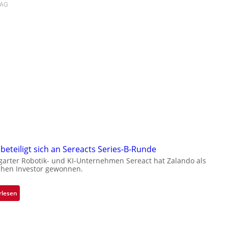
 AG
beteiligt sich an Sereacts Series-B-Runde
garter Robotik- und KI-Unternehmen Sereact hat Zalando als
chen Investor gewonnen.
:
rlesen
Z
a
l