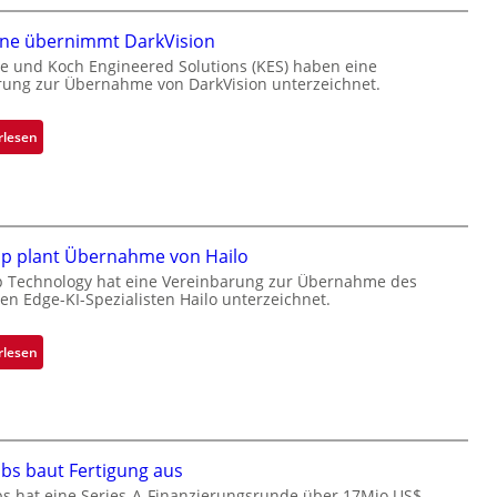
a
one übernimmt DarkVision
n
d
e und Koch Engineered Solutions (KES) haben eine
rung zur Übernahme von DarkVision unterzeichnet.
o
b
e
:
rlesen
t
B
e
l
i
a
l
c
i
k
ip plant Übernahme von Hailo
g
s
p Technology hat eine Vereinbarung zur Übernahme des
t
hen Edge-KI-Spezialisten Hailo unterzeichnet.
t
s
o
i
n
:
rlesen
c
e
M
h
ü
i
a
b
c
n
e
r
S
r
bs baut Fertigung aus
o
e
n
c
bs hat eine Series-A-Finanzierungsrunde über 17Mio.US$