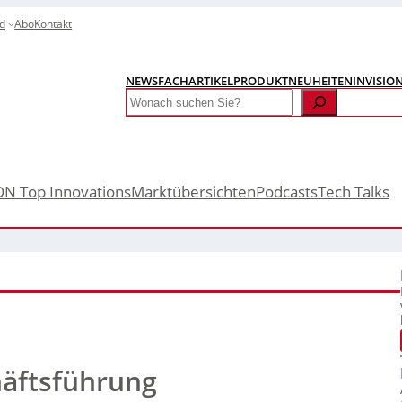
d
Abo
Kontakt
NEWS
FACHARTIKEL
PRODUKTNEUHEITEN
INVISIO
Search
ON Top Innovations
Marktübersichten
Podcasts
Tech Talks
häftsführung