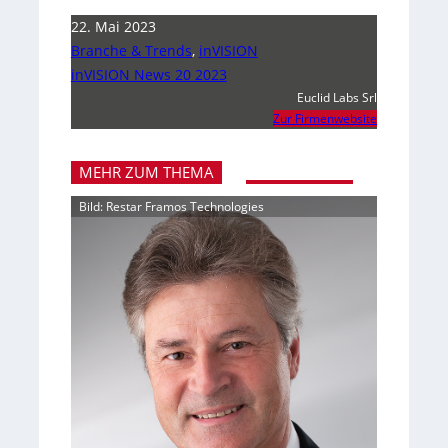
22. Mai 2023
Branche & Trends
,
inVISION
inVISION News 20 2023
Euclid Labs Srl
Zur Firmenwebsite
MEHR ZUM THEMA
Bild: Restar Framos Technologies