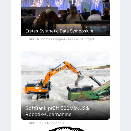
Erstes Synthetic Data Symposium
Bild: ©Thomas Wagner / Messe Stuttgart
SoftBank prüft 500Mio.US$
Robotik-Übernahme
Bild: Gravis Robotics AG