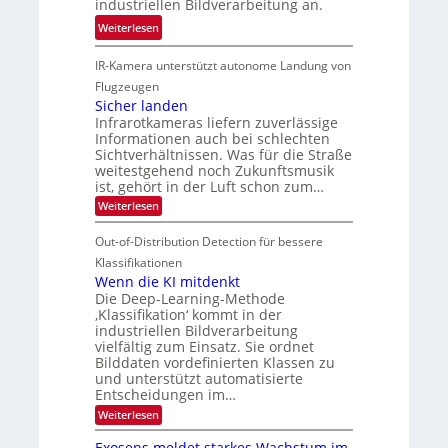
industriellen Bildverarbeitung an.
M
4
e
:
ö
Weiterlesen
K
h
G
g
-
r
IR-Kamera unterstützt autonome Landung von
u
l
M
d
i
i
Flugzeugen
e
e
d
c
Sicher landen
m
r
Infrarotkameras liefern zuverlässige
e
h
s
i
Informationen auch bei schlechten
d
k
u
n
Sichtverhältnissen. Was für die Straße
T
e
weitestgehend noch Zukunftsmusik
n
V
o
i
ist, gehört in der Luft schon zum…
d
I
u
t
:
Weiterlesen
M
S
r
e
S
a
I
i
e
n
Out-of-Distribution Detection für bessere
n
O
c
n
h
Klassifikationen
t
N
a
e
Wenn die KI mitdenkt
i
T
r
u
Die Deep-Learning-Methode
S
e
l
f
‚Klassifikation‘ kommt in der
a
p
c
industriellen Bildverarbeitung
d
n
e
h
vielfältig zum Einsatz. Sie ordnet
d
e
c
e
T
Bilddaten vordefinierten Klassen zu
r
n
und unterstützt automatisierte
t
a
V
Entscheidungen im…
r
l
I
:
Weiterlesen
a
k
S
W
s
e
I
Exosens meldet starkes Wachstum im