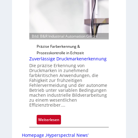
o
r
t
i
g
u
Bild: B&R Industrial Automation GmbH
n
g
Präzise Farberkennung &
a
Prozesskontrolle in Echtzeit
u
Zuverlässige Druckmarkenerkennung
s
Die präzise Erkennung von
Druckmarken in zunehmend
farbkritischen Anwendungen, die
Fähigkeit zur frühzeitigen
Fehlervermeidung und der autonome
Betrieb unter variablen Bedingungen
machen industrielle Bildverarbeitung
zu einem wesentlichen
Effizienztreiber.…
:
Weiterlesen
Z
u
Homepage ‚Hyperspectral News‘