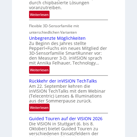
u
durch chipbasierte Lösungen
R
f
voranzutreiben.
e
t
:
Weiterlesen
g
-
P
i
u
Flexible 3D-Sensorfamilie mit
a
o
n
r
n
unterschiedlichen Varianten
d
t
Unbegrenzte Möglichkeiten
R
Zu Beginn des Jahres stellte
n
a
Pepperl+Fuchs ein neues Mitglied der
e
3D-Sensorfamilie SmartRunner vor:
u
r
den Measurer 3-D. inVISION sprach
m
s
mit Annika Felhauer, Technology…
f
c
:
Weiterlesen
a
h
U
h
a
Rückkehr der inVISION TechTalks
n
r
f
Am 22. September kehren die
b
t
t
inVISION TechTalks mit dem Webinar
e
t
(Telecentric) Lenses & Illuminations
z
g
e
aus der Sommerpause zurück.
w
r
c
i
:
Weiterlesen
e
h
s
R
n
n
Guided Touren auf der VISION 2026
c
ü
z
i
Die VISION in Stuttgart (6. bis 8.
h
c
t
Oktober) bietet Guided Touren zu
k
e
k
verschiedenen Einsatzfeldern der
e
n
k