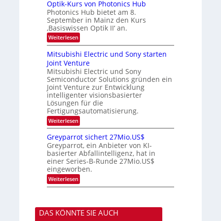
I
u
s
Optik-Kurs von Photonics Hub
-
s
t
Photonics Hub bietet am 8.
E
-
u
September in Mainz den Kurs
i
S
m
‚Basiswissen Optik II‘ an.
n
e
i
s
m
m
:
Weiterlesen
a
i
e
O
t
n
r
p
Mitsubishi Electric und Sony starten
z
a
s
t
Joint Venture
n
r
t
i
i
Mitsubishi Electric und Sony
e
k
m
n
Semiconductor Solutions gründen ein
-
m
H
K
Joint Venture zur Entwicklung
t
a
u
intelligenter visionsbasierter
i
l
r
Lösungen für die
n
b
s
Fertigungsautomatisierung.
d
j
v
e
a
o
:
Weiterlesen
r
h
n
M
D
r
P
i
Greyparrot sichert 27Mio.US$
A
h
t
Greyparrot, ein Anbieter von KI-
C
o
s
H
basierter Abfallintelligenz, hat in
t
u
-
einer Series-B-Runde 27Mio.US$
o
b
I
n
eingeworben.
i
n
i
s
:
Weiterlesen
d
c
h
G
u
s
i
r
s
H
E
e
t
u
l
y
r
b
e
DAS KÖNNTE SIE AUCH
p
i
c
a