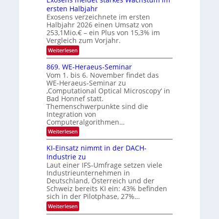
n
O
ersten Halbjahr
n
Exosens verzeichnete im ersten
N
d
Halbjahr 2026 einen Umsatz von
i
2
e
253,1Mio.€ – ein Plus von 15,3% im
0
K
Vergleich zum Vorjahr.
I
2
:
Weiterlesen
m
6
E
i
x
t
869. WE-Heraeus-Seminar
o
d
Vom 1. bis 6. November findet das
s
e
WE-Heraeus-Seminar zu
e
n
‚Computational Optical Microscopy‘ in
n
k
Bad Honnef statt.
s
t
m
Themenschwerpunkte sind die
e
Integration von
l
Computeralgorithmen…
d
:
Weiterlesen
e
8
t
6
s
KI-Einsatz nimmt in der DACH-
9
t
Industrie zu
.
a
Laut einer IFS-Umfrage setzen viele
W
r
Industrieunternehmen in
E
k
-
e
Deutschland, Österreich und der
H
s
Schweiz bereits KI ein: 43% befinden
e
W
sich in der Pilotphase, 27%…
r
a
:
Weiterlesen
a
c
K
e
h