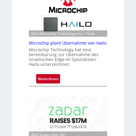
a
k
n
s
S
t
e
o
r
n
Bild: Microchip Technology Inc. / Hailo
e
e
a
Microchip plant Übernahme von Hailo
ü
c
Microchip Technology hat eine
b
Vereinbarung zur Übernahme des
t
e
israelischen Edge-KI-Spezialisten
s
r
Hailo unterzeichnet.
S
n
e
i
:
Weiterlesen
r
m
M
i
m
i
e
t
c
s
D
r
-
a
o
B
r
c
-
k
h
R
V
i
u
i
Bild: Zadar Labs, Inc.
p