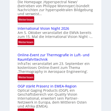
v
Die Homepage ‚Hyperspectral News‘
(betrieben von Philippe Monnoyer) bündelt
e
Nachrichten zur hyperspektralen Bildgebung
r
und verweist…
l
:
Weiterlesen
ä
H
s
International Vision Night 2026
o
s
Am 5. Oktober veranstaltet die EMVA bereits
m
zum 15. Mal die International Vision Night -…
i
e
:
Weiterlesen
g
p
I
e
a
n
g
D
Online-Event zur Thermografie in Luft- und
t
e
r
Raumfahrttechnik
e
‚
u
InfraTec veranstaltet am 23. September ein
r
H
kostenloses Online-Event zum Thema
c
n
y
‚Thermography in Aerospace Engineering‘.
k
a
p
:
Weiterlesen
m
t
e
O
a
i
r
OGP stärkt Präsenz in EMEA-Region
n
o
r
Optical Gaging Products (OGP), ein
s
l
n
Geschäftsbereich von Quality Vision
k
p
i
International, erweitert sein Partner-
a
e
e
n
Netzwerk in Europa, dem Mittleren Osten
l
c
n
e
und Afrika (EMEA).
V
t
e
-