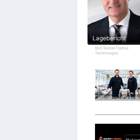
Lagebericht
Bild: Restar Framos
Technologies
Bild: ©Marc Schultheiss