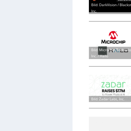
Bild: DarkVision / Blacks
Inc.
Bild: Microchip Technol
Inc. / Hailo
Bild: Zadar Labs, Inc.