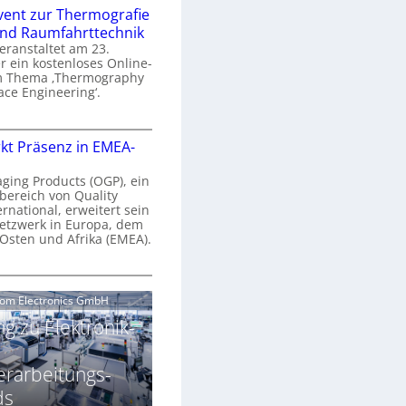
n
e
vent zur Thermografie
 und Raumfahrttechnik
e
H
veranstaltet am 23.
r
 ein kostenloses Online-
y
m Thema ‚Thermography
n
p
ace Engineering‘.
a
e
r
O
s
kt Präsenz in EMEA-
o
n
p
n
e
aging Products (OGP), ein
a
c
bereich von Quality
n
ernational, erweitert sein
V
e
r
etzwerk in Europa, dem
a
 Osten und Afrika (EMEA).
s
E
v
N
O
o
e
e
G
com Electronics GmbH
n
n
w
P
N
g zu Elektronik-
s
s
z
g
u
ä
erarbeitungs-
h
r
r
T
ds
k
2
h