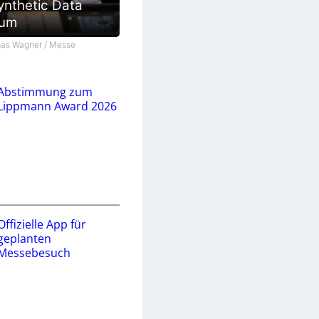
ynthetic Data
ium
as Wagner / Messe
Abstimmung zum
Lippmann Award 2026
Offizielle App für
geplanten
Messebesuch