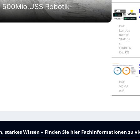
t 500Mio.US$ Robotik-
Bild:
Landes
messe
Stuttga
rt
GmbH &
Co. KG
Bild:
VDMA
e.V.
, starkes Wissen – Finden Sie hier Fachinformationen zu 