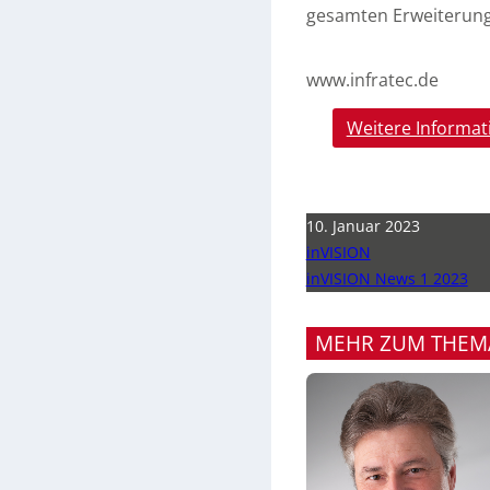
gesamten Erweiterung
www.infratec.de
Weitere Informat
10. Januar 2023
inVISION
inVISION News 1 2023
MEHR ZUM THEM