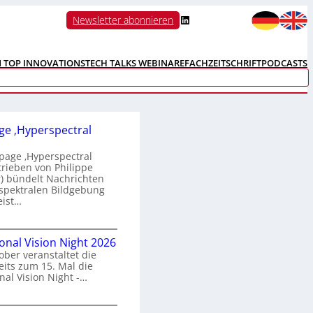
LinkedIn
Newsletter abonnieren
N TOP INNOVATIONS
TECH TALKS WEBINARE
FACHZEITSCHRIFT
PODCASTS
e ‚Hyperspectral
age ‚Hyperspectral
trieben von Philippe
 bündelt Nachrichten
spektralen Bildgebung
eist…
H
ional Vision Night 2026
o
ober veranstaltet die
m
its zum 15. Mal die
e
nal Vision Night -…
p
a
g