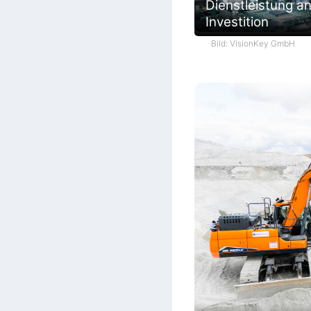
Dienstleistung an
Investition
Bild: VisionKey GmbH