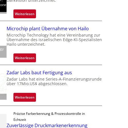
DarkVision unterzeichnet.
tone
d
o
:
Weiterlesen
b
B
e
l
Microchip plant Übernahme von Hailo
t
a
Microchip Technology hat eine Vereinbarung zur
e
c
Übernahme des israelischen Edge-KI-Spezialisten
i
k
Hailo unterzeichnet.
l
ogy
s
i
t
:
Weiterlesen
g
o
M
t
n
i
s
Zadar Labs baut Fertigung aus
e
c
i
Zadar Labs hat eine Series-A-Finanzierungsrunde
ü
r
über 17Mio.US$ abgeschlossen.
c
b
o
h
e
c
a
:
Weiterlesen
r
h
n
Z
n
i
S
a
i
p
e
Präzise Farberkennung & Prozesskontrolle in
d
m
p
r
Echtzeit
a
m
l
Zuverlässige Druckmarkenerkennung
e
r
t