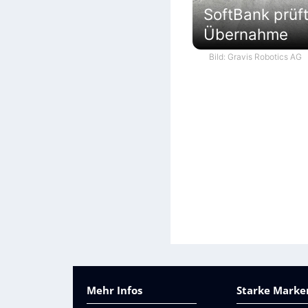
SoftBank prüf
Übernahme
Bild: Gravis Robotics AG
Mehr Infos
Starke Marken