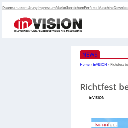
Datenschutzerklärung
Impressum
Marktübersichten
Perfekte Maschine
Downloa
NEWS
Home
»
inVISION
»
Richtfest b
Richtfest be
inVISION