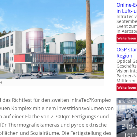
Online-E
t
‚
in Luft-
InfraTec 
September
Event zu
in Aerosp
t
:
Weiterlesen
i
OGP stär
Region
l
Optical G
i
Geschäfts
l
t
Vision Int
Partner-N
i
-
Mittleren
H
l
:
Weiterlesen
i
das Richtfest für den zweiten InfraTec?Komplex
Bild: ©Be
neuen Komplex mit einem Investitionsvolumen von
t
Tagun
i
‘
n auf einer Fläche von 2.700qm Fertigungs? und
t
und
 für Thermografiekameras und pyroelektrische
Bildv
t
flächen und Sozialräume. Die Fertigstellung des
Tren