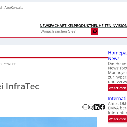
d
Abo
Kontakt
NEWS
FACHARTIKEL
PRODUKTNEUHEITEN
INVISIO
Search
Homepag
News‘
Die Homep
ei InfraTec
News‘ (be
Monnoyer)
zur hyper
und verw
i InfraTec
:
Weiterlesen
Internat
Am 5. Okt
EMVA bere
Internatio
:
Weiterlesen
I