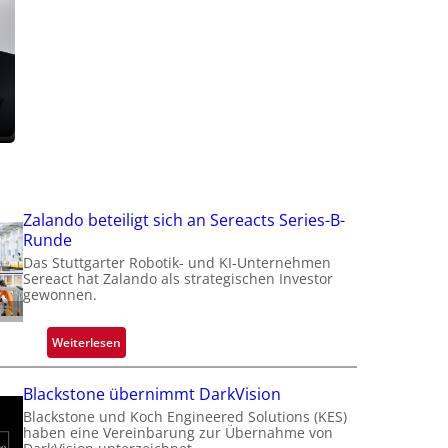
f
t
t
i
Zalando beteiligt sich an Sereacts Series-B-
Runde
Das Stuttgarter Robotik- und KI-Unternehmen
Sereact hat Zalando als strategischen Investor
gewonnen.
:
Weiterlesen
Z
a
Blackstone übernimmt DarkVision
l
Blackstone und Koch Engineered Solutions (KES)
a
haben eine Vereinbarung zur Übernahme von
n