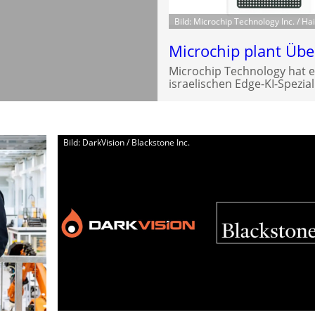
Bild: Microchip Technology Inc. / Hai
Microchip plant Üb
Microchip Technology hat 
israelischen Edge-KI-Spezial
Bild: DarkVision / Blackstone Inc.