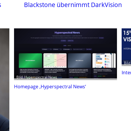
s
Blackstone übernimmt DarkVision
Bild
Inte
Bild: Hyperspectral News
Homepage ‚Hyperspectral News‘