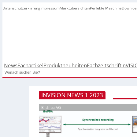
Datenschutzerklärung
Impressum
Marktübersichten
Perfekte Maschine
Downloa
News
Fachartikel
Produktneuheiten
Fachzeitschrift
inVISI
Search
INVISION NEWS 1 2023
Bild: iba AG