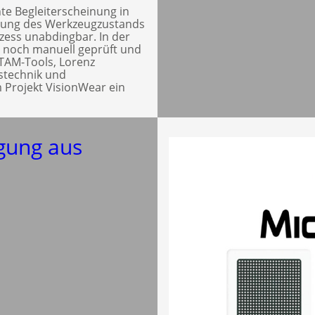
te Begleiterscheinung in
hung des Werkzeugzustands
ozess unabdingbar. In der
l noch manuell geprüft und
 TAM-Tools, Lorenz
gstechnik und
 Projekt VisionWear ein
igung aus