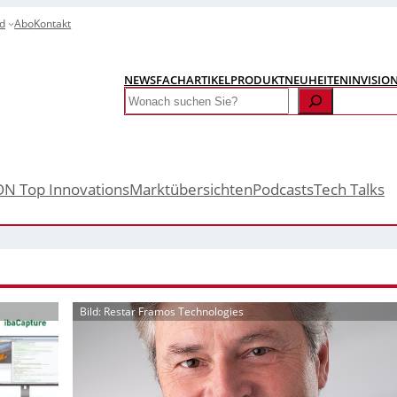
d
Abo
Kontakt
NEWS
FACHARTIKEL
PRODUKTNEUHEITEN
INVISIO
Search
ON Top Innovations
Marktübersichten
Podcasts
Tech Talks
Bild: Restar Framos Technologies