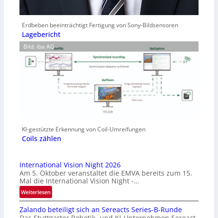
Erdbeben beeinträchtigt Fertigung von Sony-Bildsensoren
Lagebericht
Bild: iba AG
KI-gestützte Erkennung von Coil-Umreifungen
Coils zählen
International Vision Night 2026
Am 5. Oktober veranstaltet die EMVA bereits zum 15.
Mal die International Vision Night -…
:
Weiterlesen
I
Zalando beteiligt sich an Sereacts Series-B-Runde
n
Das Stuttgarter Robotik- und KI-Unternehmen Sereact