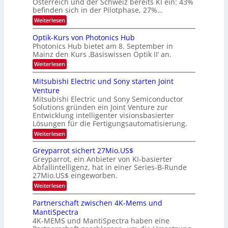
Österreich und der Schweiz bereits KI ein: 43%
E
a
befinden sich in der Pilotphase, 27%…
-
e
r
H
k
r
:
Weiterlesen
e
e
K
a
r
s
I
Optik-Kurs von Photonics Hub
a
r
W
-
e
Photonics Hub bietet am 8. September in
a
E
b
u
Mainz den Kurs ‚Basiswissen Optik II‘ an.
c
i
e
s
h
n
:
Weiterlesen
-
i
s
s
O
S
t
a
t
p
Mitsubishi Electric und Sony starten Joint
e
u
t
t
u
m
Venture
m
z
i
i
n
i
n
Mitsubishi Electric und Sony Semiconductor
k
n
m
i
Solutions gründen ein Joint Venture zur
-
g
a
e
m
K
Entwicklung intelligenter visionsbasierter
s
r
r
m
u
Lösungen für die Fertigungsautomatisierung.
-
s
t
r
:
t
Weiterlesen
i
s
T
M
e
n
v
r
i
n
d
o
Greyparrot sichert 27Mio.US$
t
H
e
e
n
Greyparrot, ein Anbieter von KI-basierter
s
a
r
P
n
Abfallintelligenz, hat in einer Series-B-Runde
u
l
D
h
d
27Mio.US$ eingeworben.
b
b
A
o
i
j
C
s
t
:
Weiterlesen
s
a
H
o
G
h
h
-
n
r
Partnerschaft zwischen 4K-Mems und
i
r
I
i
e
MantiSpectra
E
n
c
y
l
d
4K-MEMS und MantiSpectra haben eine
s
p
e
u
H
a