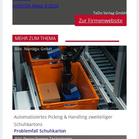
inVISION News 8 2024
TeDo Verlag GmbH
Zur Firmenwebsite
MEHR ZUM THEMA
Bild: .Nomagic GmbH
Automatisiertes Picking & Handling zweiteiliger
Schuhkartons
Problemfall Schuhkarton
Bild: Restar Framos Technologies