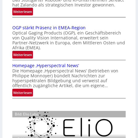
t
hat Zalando als strategischen Investor gewonnen.
e
:
Weiterlesen
r
Z
n
a
a
OGP stärkt Präsenz in EMEA-Region
l
t
Optical Gaging Products (OGP), ein Geschäftsbereich
a
i
von Quality Vision International, erweitert sein
n
o
Partner-Netzwerk in Europa, dem Mittleren Osten und
d
Afrika (EMEA).
n
o
a
:
Weiterlesen
b
l
O
e
Homepage ‚Hyperspectral News‘
V
G
t
Die Homepage ‚Hyperspectral News‘ (betrieben von
i
P
Philippe Monnoyer) bündelt Nachrichten zur
e
s
s
hyperspektralen Bildgebung und verweist auf
i
i
t
öffentlich zugängliche Artikel, die um eigene…
l
o
ä
:
Weiterlesen
i
n
r
H
g
N
k
o
t
i
t
m
s
g
P
Bild: Elio Labs.
e
i
h
r
p
c
t
ä
a
h
2
s
g
a
0
e