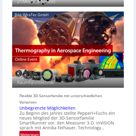
21Mio.US$ für Elio
e
n
2
n
‚
S
6
z
H
e
Bild: InfraTec GmbH
i
y
r
n
p
e
E
e
a
M
r
c
E
s
t
A
p
s
-
e
S
R
c
e
e
t
r
g
r
i
i
Online-Event zur Thermografie in Luft- und
a
e
o
Raumfahrttechnik
l
s
n
N
-
e
B
Flexible 3D-Sensorfamilie mit unterschiedlichen
w
-
Varianten
s
R
Unbegrenzte Möglichkeiten
‘
u
Zu Beginn des Jahres stellte Pepperl+Fuchs ein
n
neues Mitglied der 3D-Sensorfamilie
SmartRunner vor: den Measurer 3-D. inVISION
d
sprach mit Annika Felhauer, Technology…
e
:
Weiterlesen