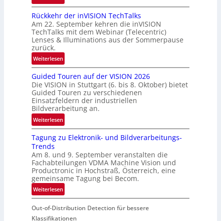
U
Rückkehr der inVISION TechTalks
n
Am 22. September kehren die inVISION
b
TechTalks mit dem Webinar (Telecentric)
e
Lenses & Illuminations aus der Sommerpause
g
zurück.
r
:
Weiterlesen
e
R
n
Guided Touren auf der VISION 2026
ü
z
Die VISION in Stuttgart (6. bis 8. Oktober) bietet
c
t
Guided Touren zu verschiedenen
k
Einsatzfeldern der industriellen
e
k
Bildverarbeitung an.
M
e
:
ö
Weiterlesen
h
G
g
r
Tagung zu Elektronik- und Bildverarbeitungs-
u
l
d
Trends
i
i
e
Am 8. und 9. September veranstalten die
d
c
r
Fachabteilungen VDMA Machine Vision und
e
h
Productronic in Hochstraß, Österreich, eine
i
d
k
gemeinsame Tagung bei Becom.
n
T
e
:
Weiterlesen
V
o
i
T
I
u
t
Out-of-Distribution Detection für bessere
a
S
r
e
g
I
Klassifikationen