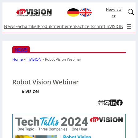
Newslett
Linked
er
News
Fachartikel
Produktneuheiten
Fachzeitschrift
inVISION Top I
NEWS
Home
»
inVISION
»
Robot Vision Webinar
Robot Vision Webinar
inVISION