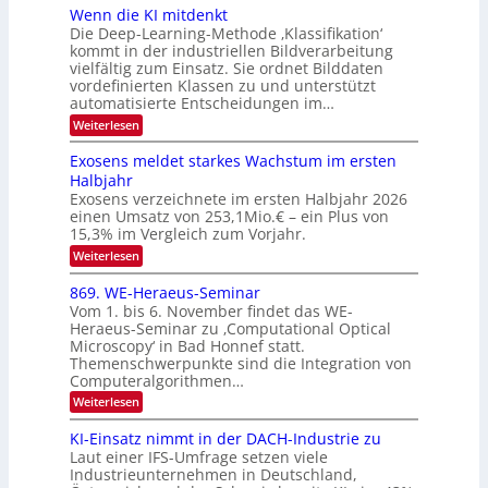
e
n
u
Wenn die KI mitdenkt
O
n
Die Deep-Learning-Methode ‚Klassifikation‘
n
N
a
kommt in der industriellen Bildverarbeitung
g
T
u
vielfältig zum Einsatz. Sie ordnet Bilddaten
z
e
vordefinierten Klassen zu und unterstützt
f
u
c
automatisierte Entscheidungen im…
d
E
h
:
Weiterlesen
e
l
T
W
r
e
e
a
Exosens meldet starkes Wachstum im ersten
V
n
k
Halbjahr
l
n
I
Exosens verzeichnete im ersten Halbjahr 2026
t
k
d
S
einen Umsatz von 253,1Mio.€ – ein Plus von
i
r
s
e
I
15,3% im Vergleich zum Vorjahr.
o
K
O
:
Weiterlesen
n
I
E
N
m
i
x
869. WE-Heraeus-Seminar
i
2
o
k
t
Vom 1. bis 6. November findet das WE-
0
s
d
-
Heraeus-Seminar zu ‚Computational Optical
e
2
e
u
Microscopy‘ in Bad Honnef statt.
n
n
6
Themenschwerpunkte sind die Integration von
s
n
k
m
Computeralgorithmen…
t
d
e
:
Weiterlesen
B
l
8
d
i
6
KI-Einsatz nimmt in der DACH-Industrie zu
e
l
9
t
Laut einer IFS-Umfrage setzen viele
.
d
s
Industrieunternehmen in Deutschland,
W
t
v