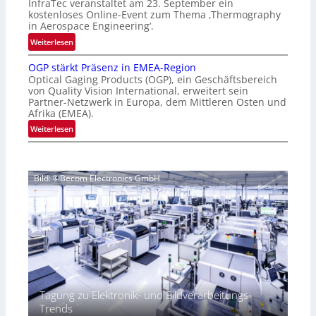
InfraTec veranstaltet am 23. September ein
r
H
kostenloses Online-Event zum Thema ‚Thermography
n
y
in Aerospace Engineering‘.
a
p
:
Weiterlesen
t
e
O
i
r
OGP stärkt Präsenz in EMEA-Region
n
o
Optical Gaging Products (OGP), ein Geschäftsbereich
s
l
n
von Quality Vision International, erweitert sein
p
i
Partner-Netzwerk in Europa, dem Mittleren Osten und
a
e
n
Afrika (EMEA).
l
c
e
:
Weiterlesen
V
t
-
O
i
r
E
G
s
a
v
P
i
l
e
Bild: ©Becom Electronics GmbH
s
o
N
n
t
n
e
t
ä
N
w
z
r
i
s
u
k
g
‘
r
t
h
T
P
t
h
r
2
e
ä
0
Tagung zu Elektronik- und Bildverarbeitungs-
r
s
2
Trends
m
e