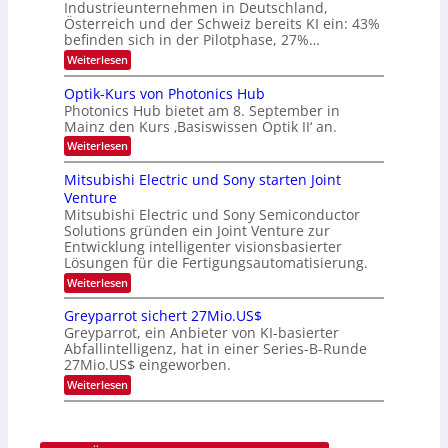
s
Industrieunternehmen in Deutschland,
W
t
Österreich und der Schweiz bereits KI ein: 43%
E
a
befinden sich in der Pilotphase, 27%…
-
r
H
k
:
Weiterlesen
e
e
K
r
s
I
Optik-Kurs von Photonics Hub
a
W
-
e
Photonics Hub bietet am 8. September in
a
E
u
Mainz den Kurs ‚Basiswissen Optik II‘ an.
c
i
s
h
n
:
Weiterlesen
-
s
s
O
S
t
a
p
Mitsubishi Electric und Sony starten Joint
e
u
t
t
m
Venture
m
z
i
i
i
n
Mitsubishi Electric und Sony Semiconductor
k
n
m
i
Solutions gründen ein Joint Venture zur
-
a
e
m
K
Entwicklung intelligenter visionsbasierter
r
r
m
u
Lösungen für die Fertigungsautomatisierung.
s
t
r
:
t
Weiterlesen
i
s
M
e
n
v
i
n
d
o
Greyparrot sichert 27Mio.US$
t
H
e
n
Greyparrot, ein Anbieter von KI-basierter
s
a
r
P
Abfallintelligenz, hat in einer Series-B-Runde
u
l
D
h
27Mio.US$ eingeworben.
b
b
A
o
i
j
C
t
:
Weiterlesen
s
a
H
o
G
h
h
-
n
r
i
r
I
i
e
E
n
c
y