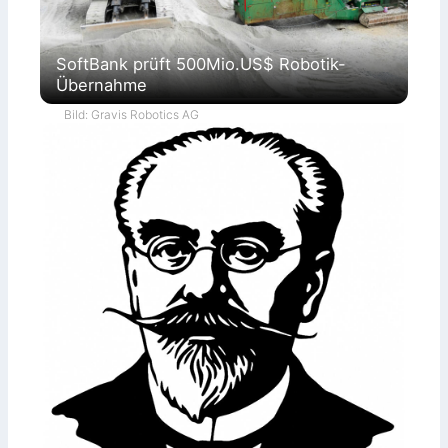
SoftBank prüft 500Mio.US$ Robotik-
Übernahme
Bild: Gravis Robotics AG