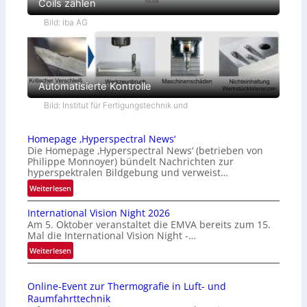
Coils zählen
Bild: iba AG
Automatisierte Kontrolle
Bild: Institut für Fertigungstechnik und
Homepage ‚Hyperspectral News‘
Die Homepage ‚Hyperspectral News‘ (betrieben von
Philippe Monnoyer) bündelt Nachrichten zur
hyperspektralen Bildgebung und verweist…
:
Weiterlesen
H
International Vision Night 2026
o
Am 5. Oktober veranstaltet die EMVA bereits zum 15.
m
Mal die International Vision Night -…
e
:
Weiterlesen
p
I
a
n
g
Online-Event zur Thermografie in Luft- und
t
e
Raumfahrttechnik
e
‚