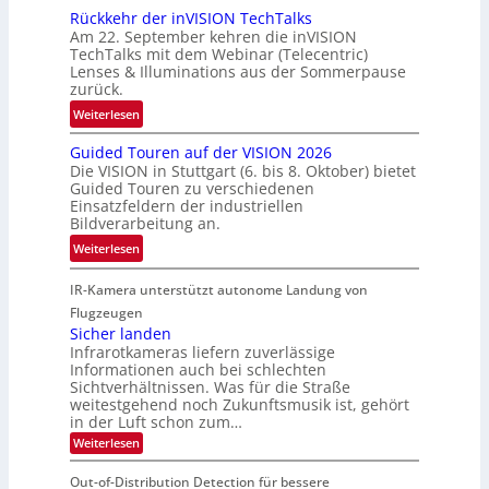
h
Rückkehr der inVISION TechTalks
r
n
a
Am 22. September kehren die inVISION
t
b
f
TechTalks mit dem Webinar (Telecentric)
t
e
t
Lenses & Illuminations aus der Sommerpause
e
g
zurück.
z
c
r
w
:
Weiterlesen
h
e
i
R
n
n
s
Guided Touren auf der VISION 2026
ü
i
z
Die VISION in Stuttgart (6. bis 8. Oktober) bietet
c
c
k
t
Guided Touren zu verschiedenen
h
k
Einsatzfeldern der industriellen
e
e
k
Bildverarbeitung an.
M
n
e
:
ö
Weiterlesen
4
h
G
g
K
r
IR-Kamera unterstützt autonome Landung von
u
l
-
d
i
i
Flugzeugen
M
e
d
c
Sicher landen
e
r
Infrarotkameras liefern zuverlässige
e
h
m
i
Informationen auch bei schlechten
d
k
s
n
Sichtverhältnissen. Was für die Straße
T
e
u
weitestgehend noch Zukunftsmusik ist, gehört
V
o
i
in der Luft schon zum…
n
I
u
t
d
:
Weiterlesen
S
r
e
S
M
I
i
e
n
Out-of-Distribution Detection für bessere
a
O
c