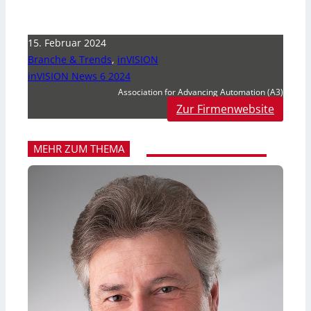
15. Februar 2024
Branche & Trends
,
inVISION
inVISION News 6 2024
Association for Advancing Automation (A3)
Zur Firmenwebsite
MEHR ZUM THEMA