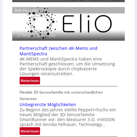
6
o
n
g
Bild: Elio Labs.
z
r
i
a
n
f
E
i
21Mio.US$ für Elio
M
e
E
i
A
Partnerschaft zwischen 4K-Mems und
n
-
MantiSpectra
L
R
4K-MEMS und MantiSpectra haben eine
u
Partnerschaft geschlossen, um die Umsetzung
e
f
der Spektroskopie durch chipbasierte
g
t
Lösungen voranzutreiben.
i
-
:
Weiterlesen
o
u
P
n
n
Flexible 3D-Sensorfamilie mit unterschiedlichen
a
d
r
Varianten
R
t
Unbegrenzte Möglichkeiten
a
Zu Beginn des Jahres stellte Pepperl+Fuchs ein
n
u
neues Mitglied der 3D-Sensorfamilie
e
SmartRunner vor: den Measurer 3-D. inVISION
m
r
sprach mit Annika Felhauer, Technology…
f
s
a
:
Weiterlesen
c
h
U