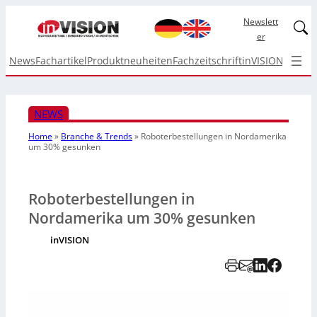
Newslett
Linked
er
News
Fachartikel
Produktneuheiten
Fachzeitschrift
inVISION Top I
NEWS
Home
»
Branche & Trends
»
Roboterbestellungen in Nordamerika
um 30% gesunken
Roboterbestellungen in
Nordamerika um 30% gesunken
inVISION