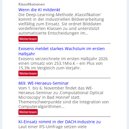
n
n
h
Klassifikationen
N
a
e
t
Wenn die KI mitdenkt
T
r
u
Die Deep-Learning-Methode ‚Klassifikation‘
i
e
l
f
kommt in der industriellen Bildverarbeitung
a
S
c
vielfältig zum Einsatz. Sie ordnet Bilddaten
d
n
p
h
vordefinierten Klassen zu und unterstützt
d
e
e
e
T
automatisierte Entscheidungen im…
r
n
c
a
:
Weiterlesen
V
t
W
l
I
e
r
Exosens meldet starkes Wachstum im ersten
k
n
S
a
Halbjahr
s
n
I
Exosens verzeichnete im ersten Halbjahr 2026
d
O
einen Umsatz von 253,1Mio.€ – ein Plus von
i
e
15,3% im Vergleich zum Vorjahr.
N
K
2
:
Weiterlesen
I
E
0
m
x
869. WE-Heraeus-Seminar
i
2
o
t
Vom 1. bis 6. November findet das WE-
s
6
d
Heraeus-Seminar zu ‚Computational Optical
e
e
Microscopy‘ in Bad Honnef statt.
n
n
Themenschwerpunkte sind die Integration von
s
k
m
Computeralgorithmen…
t
e
:
Weiterlesen
l
8
d
6
KI-Einsatz nimmt in der DACH-Industrie zu
e
9
t
Laut einer IFS-Umfrage setzen viele
.