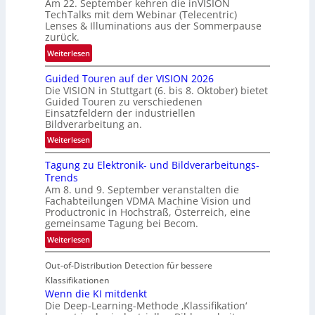
Am 22. September kehren die inVISION
b
TechTalks mit dem Webinar (Telecentric)
e
Lenses & Illuminations aus der Sommerpause
g
zurück.
r
:
Weiterlesen
e
R
n
Guided Touren auf der VISION 2026
ü
z
Die VISION in Stuttgart (6. bis 8. Oktober) bietet
c
t
Guided Touren zu verschiedenen
k
Einsatzfeldern der industriellen
e
k
Bildverarbeitung an.
M
e
:
ö
Weiterlesen
h
G
g
r
Tagung zu Elektronik- und Bildverarbeitungs-
u
l
d
Trends
i
i
e
Am 8. und 9. September veranstalten die
d
c
r
Fachabteilungen VDMA Machine Vision und
e
h
Productronic in Hochstraß, Österreich, eine
i
d
k
gemeinsame Tagung bei Becom.
n
T
e
:
Weiterlesen
V
o
i
T
I
u
t
Out-of-Distribution Detection für bessere
a
S
r
e
g
I
Klassifikationen
e
n
u
Wenn die KI mitdenkt
O
n
Die Deep-Learning-Methode ‚Klassifikation‘
n
N
a