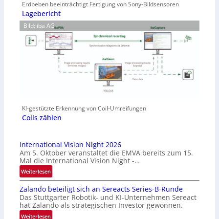
Erdbeben beeinträchtigt Fertigung von Sony-Bildsensoren
Lagebericht
Bild: iba AG
KI-gestützte Erkennung von Coil-Umreifungen
Coils zählen
International Vision Night 2026
Am 5. Oktober veranstaltet die EMVA bereits zum 15.
Mal die International Vision Night -…
:
Weiterlesen
I
Zalando beteiligt sich an Sereacts Series-B-Runde
n
Das Stuttgarter Robotik- und KI-Unternehmen Sereact
t
hat Zalando als strategischen Investor gewonnen.
e
:
Weiterlesen
r