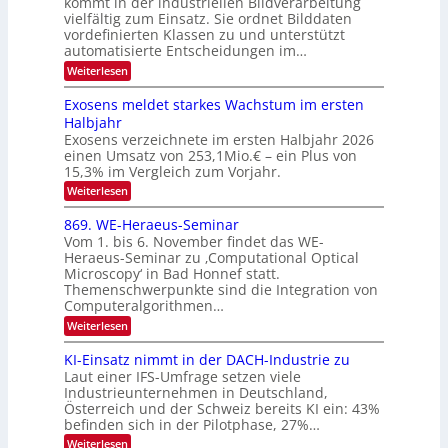
kommt in der industriellen Bildverarbeitung
g
T
u
vielfältig zum Einsatz. Sie ordnet Bilddaten
z
e
vordefinierten Klassen zu und unterstützt
f
u
c
automatisierte Entscheidungen im…
d
E
h
:
Weiterlesen
e
l
T
W
r
e
e
a
Exosens meldet starkes Wachstum im ersten
V
n
k
Halbjahr
l
n
I
Exosens verzeichnete im ersten Halbjahr 2026
t
k
d
S
einen Umsatz von 253,1Mio.€ – ein Plus von
i
r
s
e
I
15,3% im Vergleich zum Vorjahr.
o
K
O
:
Weiterlesen
n
I
E
N
m
i
x
869. WE-Heraeus-Seminar
i
2
o
k
t
Vom 1. bis 6. November findet das WE-
0
s
d
-
Heraeus-Seminar zu ‚Computational Optical
e
2
e
u
Microscopy‘ in Bad Honnef statt.
n
n
6
Themenschwerpunkte sind die Integration von
s
n
k
m
Computeralgorithmen…
t
d
e
:
Weiterlesen
B
l
8
d
i
6
KI-Einsatz nimmt in der DACH-Industrie zu
e
l
9
t
Laut einer IFS-Umfrage setzen viele
.
d
s
Industrieunternehmen in Deutschland,
W
t
v
Österreich und der Schweiz bereits KI ein: 43%
E
a
befinden sich in der Pilotphase, 27%…
-
e
r
H
k
r
:
Weiterlesen