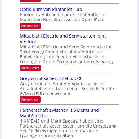
e
e
K
a
r
s
I
Optik-Kurs von Photonics Hub
a
r
W
-
e
Photonics Hub bietet am 8. September in
a
E
b
u
Mainz den Kurs ‚Basiswissen Optik II‘ an.
c
i
e
s
h
n
:
Weiterlesen
-
i
s
s
O
S
t
a
t
p
Mitsubishi Electric und Sony starten Joint
e
u
t
t
u
m
Venture
m
z
i
i
n
i
n
Mitsubishi Electric und Sony Semiconductor
k
n
m
i
Solutions gründen ein Joint Venture zur
-
g
a
e
m
K
Entwicklung intelligenter visionsbasierter
s
r
r
m
u
Lösungen für die Fertigungsautomatisierung.
-
s
t
r
:
t
Weiterlesen
i
s
T
M
e
n
v
r
i
n
d
o
Greyparrot sichert 27Mio.US$
t
H
e
e
n
Greyparrot, ein Anbieter von KI-basierter
s
a
r
P
n
Abfallintelligenz, hat in einer Series-B-Runde
u
l
D
h
d
27Mio.US$ eingeworben.
b
b
A
o
i
j
C
s
t
:
Weiterlesen
s
a
H
o
G
h
h
-
n
r
Partnerschaft zwischen 4K-Mems und
i
r
I
i
e
MantiSpectra
E
n
c
y
l
d
4K-MEMS und MantiSpectra haben eine
s
p
e
u
H
Partnerschaft geschlossen, um die Umsetzung
a
c
s
u
r
der Spektroskopie durch chipbasierte
t
t
b
r
Lösungen voranzutreiben.
r
r
o