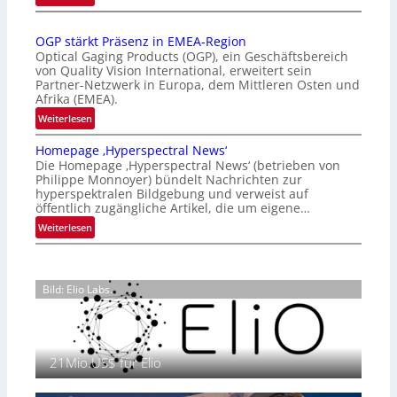
Z
n
a
a
OGP stärkt Präsenz in EMEA-Region
l
t
Optical Gaging Products (OGP), ein Geschäftsbereich
a
i
von Quality Vision International, erweitert sein
n
o
Partner-Netzwerk in Europa, dem Mittleren Osten und
d
Afrika (EMEA).
n
o
a
:
Weiterlesen
b
l
O
e
Homepage ‚Hyperspectral News‘
V
G
t
Die Homepage ‚Hyperspectral News‘ (betrieben von
i
P
Philippe Monnoyer) bündelt Nachrichten zur
e
s
s
hyperspektralen Bildgebung und verweist auf
i
i
t
öffentlich zugängliche Artikel, die um eigene…
l
o
ä
:
Weiterlesen
i
n
r
H
g
N
k
o
t
i
t
m
s
g
P
Bild: Elio Labs.
e
i
h
r
p
c
t
ä
a
h
2
s
g
a
0
e
21Mio.US$ für Elio
e
n
2
n
‚
S
6
z
H