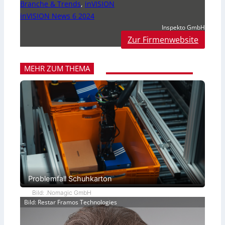
Branche & Trends
,
inVISION
inVISION News 6 2024
Inspekto GmbH
Zur Firmenwebsite
MEHR ZUM THEMA
Problemfall Schuhkarton
Bild: .Nomagic GmbH
Bild: Restar Framos Technologies