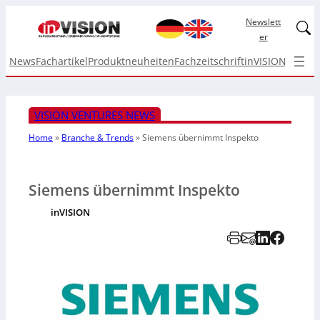
Newslett
Linked
er
News
Fachartikel
Produktneuheiten
Fachzeitschrift
inVISION Top I
VISION VENTURES NEWS
Home
»
Branche & Trends
»
Siemens übernimmt Inspekto
Siemens übernimmt Inspekto
inVISION