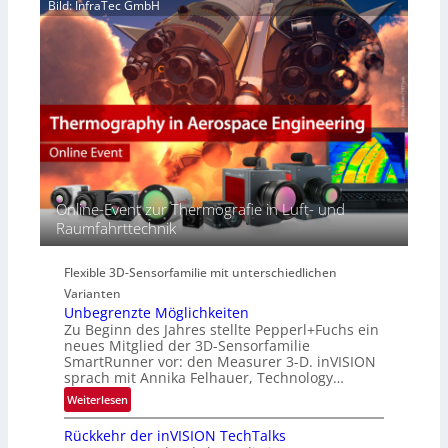
e
Bild: InfraTec GmbH
i
y
r
n
p
e
E
e
a
M
r
c
E
s
t
A
p
s
-
e
S
R
c
e
e
t
r
g
r
i
i
Online-Event zur Thermografie in Luft- und
a
e
o
Raumfahrttechnik
l
s
n
N
-
e
B
Flexible 3D-Sensorfamilie mit unterschiedlichen
w
-
Varianten
s
R
Unbegrenzte Möglichkeiten
‘
u
Zu Beginn des Jahres stellte Pepperl+Fuchs ein
n
neues Mitglied der 3D-Sensorfamilie
SmartRunner vor: den Measurer 3-D. inVISION
d
sprach mit Annika Felhauer, Technology…
e
:
Weiterlesen
U
Rückkehr der inVISION TechTalks
n