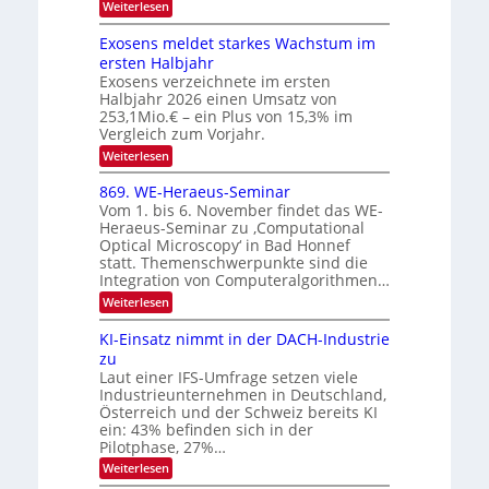
:
Weiterlesen
a
k
S
W
s
e
I
Exosens meldet starkes Wachstum im
n
O
ersten Halbjahr
n
Exosens verzeichnete im ersten
N
d
Halbjahr 2026 einen Umsatz von
i
2
e
253,1Mio.€ – ein Plus von 15,3% im
0
K
Vergleich zum Vorjahr.
I
2
:
Weiterlesen
m
6
E
i
x
t
869. WE-Heraeus-Seminar
o
d
Vom 1. bis 6. November findet das WE-
s
e
Heraeus-Seminar zu ‚Computational
e
n
Optical Microscopy‘ in Bad Honnef
n
k
statt. Themenschwerpunkte sind die
s
t
m
Integration von Computeralgorithmen…
e
:
Weiterlesen
l
8
d
6
KI-Einsatz nimmt in der DACH-Industrie
e
9
t
zu
.
s
Laut einer IFS-Umfrage setzen viele
W
t
Industrieunternehmen in Deutschland,
E
a
-
Österreich und der Schweiz bereits KI
r
H
ein: 43% befinden sich in der
k
e
e
Pilotphase, 27%…
r
s
:
Weiterlesen
a
W
K
e