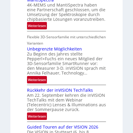
E
n
4K-MEMS und MantiSpectra haben
A
eine Partnerschaft geschlossen, um die
L
-
Umsetzung der Spektroskopie durch
u
R
chipbasierte Lösungen voranzutreiben.
f
e
:
Weiterlesen
t
g
P
-
i
Flexible 3D-Sensorfamilie mit unterschiedlichen
a
u
o
r
Varianten
n
n
t
Unbegrenzte Möglichkeiten
d
Zu Beginn des Jahres stellte
n
R
Pepperl+Fuchs ein neues Mitglied der
e
a
3D-Sensorfamilie SmartRunner vor:
r
u
den Measurer 3-D. inVISION sprach mit
s
m
Annika Felhauer, Technology…
c
f
:
Weiterlesen
h
a
U
a
h
Rückkehr der inVISION TechTalks
n
f
r
Am 22. September kehren die inVISION
b
t
TechTalks mit dem Webinar
t
e
(Telecentric) Lenses & Illuminations aus
z
t
g
der Sommerpause zurück.
w
e
r
i
:
Weiterlesen
c
e
s
R
h
n
Guided Touren auf der VISION 2026
c
ü
n
z
Die VISION in Stuttgart (6. bis 8.
h
c