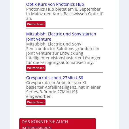
a
I
u
Optik-Kurs von Photonics Hub
c
-
s
h
Photonics Hub bietet am 8. September
E
-
s
in Mainz den Kurs ‚Basiswissen Optik II‘
i
S
t
an.
n
e
u
s
m
:
Weiterlesen
m
a
i
O
i
t
n
p
m
Mitsubishi Electric und Sony starten
z
a
t
e
Joint Venture
n
r
i
r
i
Mitsubishi Electric und Sony
k
s
m
Semiconductor Solutions gründen ein
-
t
m
K
Joint Venture zur Entwicklung
e
t
u
n
intelligenter visionsbasierter Lösungen
i
r
H
für die Fertigungsautomatisierung.
n
s
a
d
:
Weiterlesen
v
l
e
M
o
b
r
i
n
j
Greyparrot sichert 27Mio.US$
D
t
P
a
Greyparrot, ein Anbieter von KI-
A
s
h
h
basierter Abfallintelligenz, hat in einer
C
u
o
r
H
Series-B-Runde 27Mio.US$
b
t
-
eingeworben.
i
o
I
s
n
:
Weiterlesen
n
h
i
G
d
i
c
r
u
E
s
e
s
l
H
y
t
e
u
DAS KÖNNTE SIE AUCH
p
r
c
b
a
i
INTERESSIEREN
t