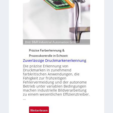
i
F
l
e
o
r
t
i
g
u
n
Bild: B&R Industrial Automation GmbH
g
a
Präzise Farberkennung &
u
Prozesskontrolle in Echtzeit
Zuverlässige Druckmarkenerkennung
s
Die präzise Erkennung von
Druckmarken in zunehmend
farbkritischen Anwendungen, die
Fähigkeit zur frühzeitigen
Fehlervermeidung und der autonome
Betrieb unter variablen Bedingungen
machen industrielle Bildverarbeitung
zu einem wesentlichen Effizienztreiber.
…
:
Weiterlesen