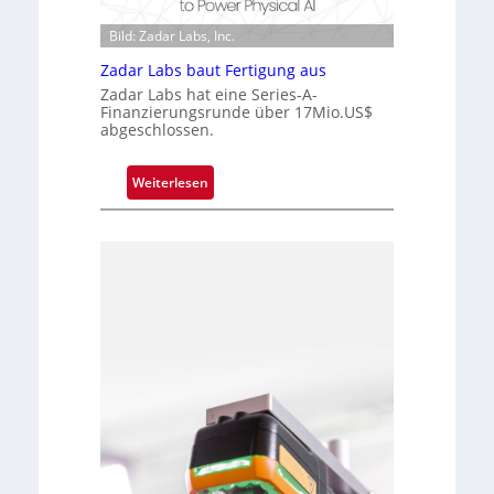
u
i
i
n
p
Bild: Zadar Labs, Inc.
s
d
p
Zadar Labs baut Fertigung aus
i
e
l
o
Zadar Labs hat eine Series-A-
a
Finanzierungsrunde über 17Mio.US$
n
n
abgeschlossen.
t
Ü
:
Weiterlesen
b
Z
e
a
r
d
n
a
a
r
h
L
m
a
e
b
v
s
o
b
n
a
H
u
a
t