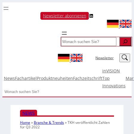
LinkedIn
Newsletter abonnieren
Search
LinkedIn
Newsletter
inVISION
News
Fachartikel
Produktneuheiten
Fachzeitschrift
Top
Mar
Innovations
Search
NEWS
Home
»
Branche & Trends
»
TKH veröffentlicht Zahlen
für Q3 2022