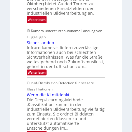
i
t
Oktober) bietet Guided Touren zu
e
k
k
verschiedenen Einsatzfeldern der
e
n
k
industriellen Bildverarbeitung an.
M
4
e
:
ö
Weiterlesen
K
h
G
g
-
r
IR-Kamera unterstützt autonome Landung von
u
l
M
d
i
i
Flugzeugen
e
e
d
c
Sicher landen
m
r
Infrarotkameras liefern zuverlässige
e
h
s
i
Informationen auch bei schlechten
d
k
u
n
Sichtverhältnissen. Was für die Straße
T
e
weitestgehend noch Zukunftsmusik ist,
n
V
o
i
gehört in der Luft schon zum…
d
I
u
t
:
Weiterlesen
M
S
r
e
S
a
I
i
e
n
Out-of-Distribution Detection für bessere
n
O
c
n
h
Klassifikationen
t
N
a
e
Wenn die KI mitdenkt
i
T
r
u
Die Deep-Learning-Methode
S
e
l
f
‚Klassifikation‘ kommt in der
a
p
c
industriellen Bildverarbeitung vielfältig
d
n
e
h
zum Einsatz. Sie ordnet Bilddaten
d
e
c
e
T
vordefinierten Klassen zu und
r
n
unterstützt automatisierte
t
a
V
Entscheidungen im…
r
l
I