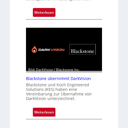
:
Weiterlesen
Z
a
l
a
n
d
o
b
e
Bild: DarkVision / Blackstone Inc.
t
Blackstone übernimmt DarkVision
e
i
Blackstone und Koch Engineered
Solutions (KES) haben eine
l
Vereinbarung zur Übernahme von
i
DarkVision unterzeichnet.
g
t
:
Weiterlesen
s
B
i
l
c