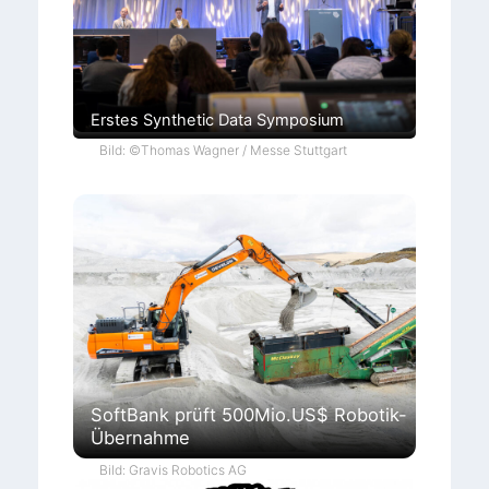
Erstes Synthetic Data Symposium
Bild: ©Thomas Wagner / Messe Stuttgart
SoftBank prüft 500Mio.US$ Robotik-
Übernahme
Bild: Gravis Robotics AG