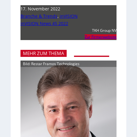
17. November 2022
Branche & Trends
,
inVISION
inVISION News 45 2022
TKH Group NV
Zur Firmenwebsite
MEHR ZUM THEMA
Bild: Restar Framos Technologies