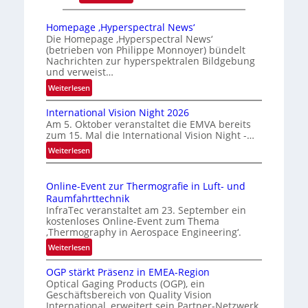
Z
u
Homepage ‚Hyperspectral News‘
v
Die Homepage ‚Hyperspectral News‘
(betrieben von Philippe Monnoyer) bündelt
e
Nachrichten zur hyperspektralen Bildgebung
r
und verweist…
l
:
Weiterlesen
ä
H
s
International Vision Night 2026
o
s
Am 5. Oktober veranstaltet die EMVA bereits
m
zum 15. Mal die International Vision Night -…
i
e
:
Weiterlesen
g
p
I
e
a
n
g
D
Online-Event zur Thermografie in Luft- und
t
e
r
Raumfahrttechnik
e
‚
u
InfraTec veranstaltet am 23. September ein
r
H
kostenloses Online-Event zum Thema
c
n
y
‚Thermography in Aerospace Engineering‘.
k
a
p
:
Weiterlesen
m
t
e
O
a
i
r
OGP stärkt Präsenz in EMEA-Region
n
o
r
Optical Gaging Products (OGP), ein
s
l
n
Geschäftsbereich von Quality Vision
k
p
i
International, erweitert sein Partner-Netzwerk
a