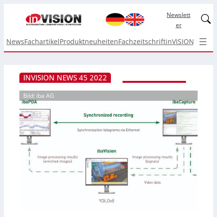
Newslett
Linked
er
News
Fachartikel
Produktneuheiten
Fachzeitschrift
inVISION Top I
INVISION NEWS 45 2022
Bild: iba AG