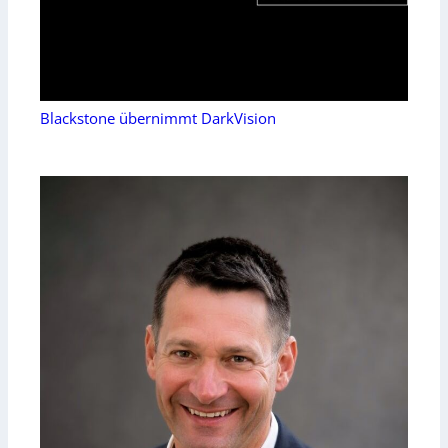
Blackstone übernimmt DarkVision