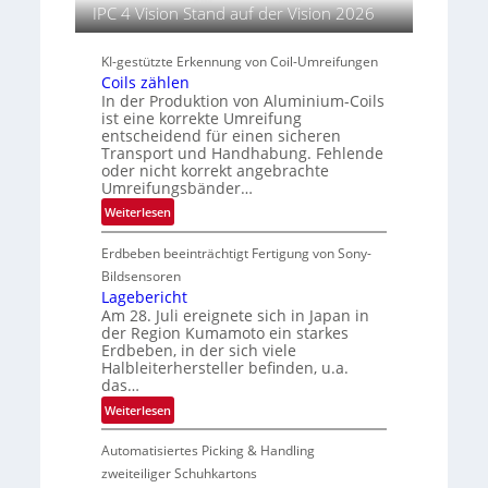
n
u
IPC 4 Vision Stand auf der Vision 2026
t
s
KI-gestützte Erkennung von Coil-Umreifungen
l
Coils zählen
e
In der Produktion von Aluminium-Coils
i
ist eine korrekte Umreifung
t
entscheidend für einen sicheren
Transport und Handhabung. Fehlende
e
oder nicht korrekt angebrachte
r
Umreifungsbänder…
i
:
Weiterlesen
n
C
Erdbeben beeinträchtigt Fertigung von Sony-
o
i
Bildsensoren
l
Lagebericht
Am 28. Juli ereignete sich in Japan in
s
der Region Kumamoto ein starkes
z
Erdbeben, in der sich viele
ä
Halbleiterhersteller befinden, u.a.
h
das…
l
:
Weiterlesen
e
L
n
Automatisiertes Picking & Handling
a
g
zweiteiliger Schuhkartons