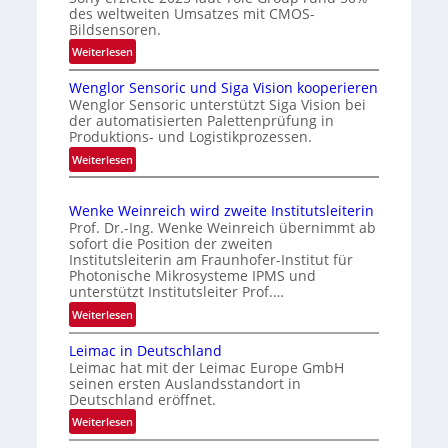
des weltweiten Umsatzes mit CMOS-
h
u
Bildsensoren.
t
n
:
Weiterlesen
e
g
N
s
i
Wenglor Sensoric und Siga Vision kooperieren
e
P
n
Wenglor Sensoric unterstützt Siga Vision bei
u
der automatisierten Palettenprüfung in
l
C
e
Produktions- und Logistikprozessen.
u
h
R
:
Weiterlesen
s
i
i
W
b
s
n
e
i
e
a
Wenke Weinreich wird zweite Institutsleiterin
n
k
i
Prof. Dr.-Ing. Wenke Weinreich übernimmt ab
g
e
sofort die Position der zweiten
m
l
Institutsleiterin am Fraunhofer-Institut für
n
A
o
Photonische Mikrosysteme IPMS und
f
u
unterstützt Institutsleiter Prof.…
r
ü
f
S
:
Weiterlesen
r
e
t
W
d
n
Leimac in Deutschland
r
e
i
Leimac hat mit der Leimac Europe GmbH
s
n
a
e
seinen ersten Auslandsstandort in
o
k
C
g
Deutschland eröffnet.
r
e
M
s
:
Weiterlesen
i
W
O
e
L
c
e