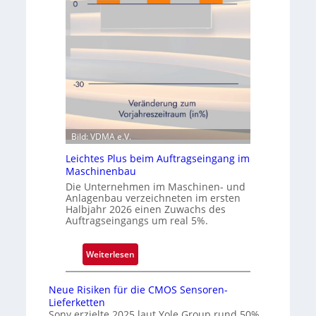
m
w
i
e
c
i
s
t
e
e
r
n
ö
Q
f
u
f
a
Bild: VDMA e.V.
n
r
e
Leichtes Plus beim Auftragseingang im
t
t
Maschinenbau
a
N
Die Unternehmen im Maschinen- und
l
i
Anlagenbau verzeichneten im ersten
Halbjahr 2026 einen Zuwachs des
e
Auftragseingangs um real 5%.
d
e
:
Weiterlesen
r
L
l
e
a
Neue Risiken für die CMOS Sensoren-
i
s
Lieferketten
c
Sony erzielte 2025 laut Yole Group rund 50%
s