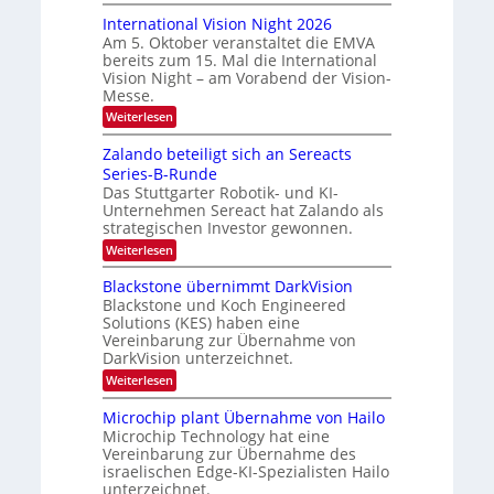
H
g
o
a
International Vision Night 2026
l
m
Am 5. Oktober veranstaltet die EMVA
r
e
i
bereits zum 15. Mal die International
p
t
e
Vision Night – am Vorabend der Vision-
a
o
d
Messe.
g
n
e
e
:
Weiterlesen
‚
I
r
H
n
Zalando beteiligt sich an Sereacts
s
y
t
p
Series-B-Runde
t
e
e
Das Stuttgarter Robotik- und KI-
r
a
r
Unternehmen Sereact hat Zalando als
n
n
s
a
strategischen Investor gewonnen.
p
d
t
e
:
Weiterlesen
i
a
c
Z
o
u
t
a
Blackstone übernimmt DarkVision
n
r
l
f
a
Blackstone und Koch Engineered
a
a
l
d
Solutions (KES) haben eine
l
n
V
Vereinbarung zur Übernahme von
N
e
d
i
e
DarkVision unterzeichnet.
o
r
s
w
b
i
:
Weiterlesen
L
s
e
o
B
‘
t
o
n
l
Microchip plant Übernahme von Hailo
e
N
g
a
i
Microchip Technology hat eine
i
c
i
l
Vereinbarung zur Übernahme des
g
k
i
m
israelischen Edge-KI-Spezialisten Hailo
h
s
g
t
unterzeichnet.
t
a