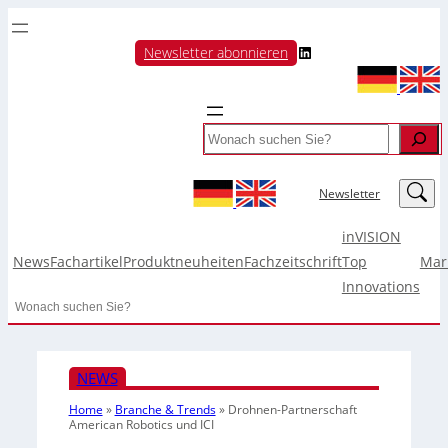
LinkedIn
Newsletter abonnieren
Search
LinkedIn
Newsletter
inVISION
News
Fachartikel
Produktneuheiten
Fachzeitschrift
Top
Mar
Innovations
Search
NEWS
Home
»
Branche & Trends
»
Drohnen-Partnerschaft
American Robotics und ICI