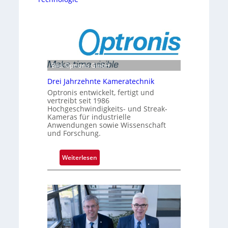
Bild: Optronis GmbH
Drei Jahrzehnte Kameratechnik
Optronis entwickelt, fertigt und
vertreibt seit 1986
Hochgeschwindigkeits- und Streak-
Kameras für industrielle
Anwendungen sowie Wissenschaft
und Forschung.
:
Weiterlesen
D
r
e
i
J
a