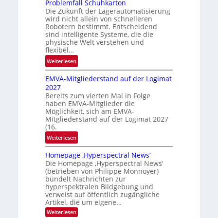
e
Problemfall Schuhkarton
Die Zukunft der Lagerautomatisierung
b
wird nicht allein von schnelleren
e
Robotern bestimmt. Entscheidend
r
sind intelligente Systeme, die die
i
physische Welt verstehen und
c
flexibel…
h
:
Weiterlesen
t
P
EMVA-Mitgliederstand auf der Logimat
r
2027
o
Bereits zum vierten Mal in Folge
b
haben EMVA-Mitglieder die
l
Möglichkeit, sich am EMVA-
e
Mitgliederstand auf der Logimat 2027
m
(16.
f
:
Weiterlesen
a
E
l
Homepage ‚Hyperspectral News‘
M
l
Die Homepage ‚Hyperspectral News‘
V
(betrieben von Philippe Monnoyer)
S
A
bündelt Nachrichten zur
c
-
hyperspektralen Bildgebung und
h
M
verweist auf öffentlich zugängliche
u
Artikel, die um eigene…
i
h
t
:
Weiterlesen
k