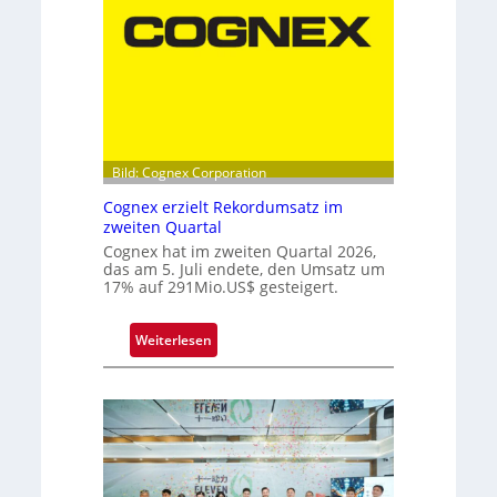
p
e
l
s
p
i
t
Bild: Cognex Corporation
z
e
Cognex erzielt Rekordumsatz im
b
zweiten Quartal
e
Cognex hat im zweiten Quartal 2026,
das am 5. Juli endete, den Umsatz um
i
17% auf 291Mio.US$ gesteigert.
m
F
r
:
Weiterlesen
a
C
u
o
n
g
h
n
o
e
f
x