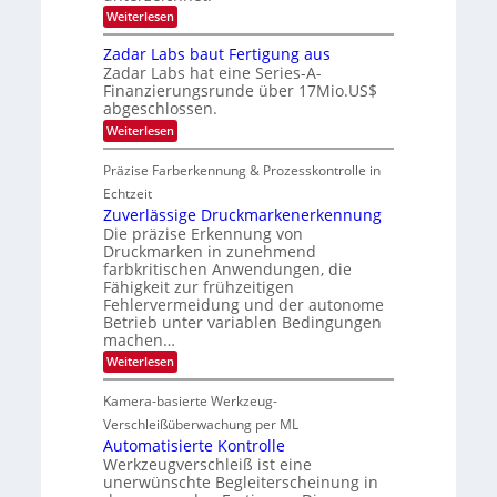
t
2
o
t
:
Weiterlesen
s
0
n
M
i
2
2
e
i
c
Zadar Labs baut Fertigung aus
6
ü
0
c
h
b
Zadar Labs hat eine Series-A-
r
2
a
e
Finanzierungsrunde über 17Mio.US$
o
n
7
r
abgeschlossen.
c
S
n
h
e
:
Weiterlesen
i
i
r
Z
m
p
e
a
m
Präzise Farberkennung & Prozesskontrolle in
p
a
d
t
l
c
a
Echtzeit
D
a
t
r
a
Zuverlässige Druckmarkenerkennung
n
s
L
r
Die präzise Erkennung von
t
S
a
k
Ü
Druckmarken in zunehmend
e
b
V
b
r
farbkritischen Anwendungen, die
s
i
e
i
Fähigkeit zur frühzeitigen
b
s
r
e
a
Fehlervermeidung und der autonome
i
n
s
u
o
Betrieb unter variablen Bedingungen
a
-
t
n
machen…
h
B
F
m
-
:
Weiterlesen
e
e
R
Z
r
v
u
u
t
Kamera-basierte Werkzeug-
o
n
v
i
n
d
e
Verschleißüberwachung per ML
g
H
e
r
u
Automatisierte Kontrolle
a
l
n
Werkzeugverschleiß ist eine
i
ä
g
unerwünschte Begleiterscheinung in
l
s
a
o