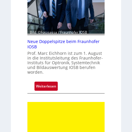
h
r
z
e
h
Bild: ©Fotosassa / Fraunhofer IOSB
n
t
Neue Doppelspitze beim Fraunhofer
e
IOSB
K
Prof. Marc Eichhorn ist zum 1. August
in die Institutsleitung des Fraunhofer-
a
Instituts für Optronik, Systemtechnik
m
und Bildauswertung IOSB berufen
e
worden.
r
a
:
Weiterlesen
t
N
e
e
c
u
h
e
n
D
i
o
k
p