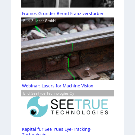
Framos-Gründer Bernd Franz verstorben
Bild: Z-Laser GmbH
Webinar: Lasers for Machine Vision
Bild: SeeTrue Technologies Oy
Kapital für SeeTrues Eye-Tracking-
Technologie