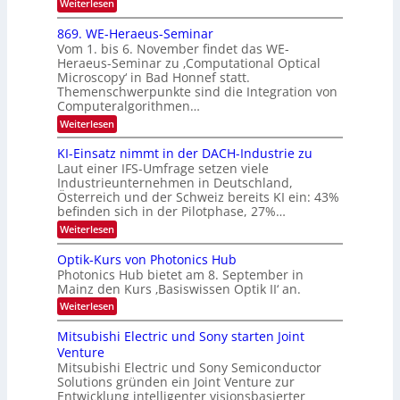
2
:
Weiterlesen
I
E
0
m
x
869. WE-Heraeus-Seminar
i
2
o
t
Vom 1. bis 6. November findet das WE-
s
6
d
Heraeus-Seminar zu ‚Computational Optical
e
e
Microscopy‘ in Bad Honnef statt.
n
n
Themenschwerpunkte sind die Integration von
s
k
m
Computeralgorithmen…
t
e
:
Weiterlesen
l
8
d
6
KI-Einsatz nimmt in der DACH-Industrie zu
e
9
t
Laut einer IFS-Umfrage setzen viele
.
s
Industrieunternehmen in Deutschland,
W
t
Österreich und der Schweiz bereits KI ein: 43%
E
a
befinden sich in der Pilotphase, 27%…
-
r
H
k
:
Weiterlesen
e
e
K
r
s
I
Optik-Kurs von Photonics Hub
a
W
-
e
Photonics Hub bietet am 8. September in
a
E
u
Mainz den Kurs ‚Basiswissen Optik II‘ an.
c
i
s
h
n
:
Weiterlesen
-
s
s
O
S
t
a
p
Mitsubishi Electric und Sony starten Joint
e
u
t
t
m
Venture
m
z
i
i
i
n
Mitsubishi Electric und Sony Semiconductor
k
n
m
i
Solutions gründen ein Joint Venture zur
-
a
e
m
K
Entwicklung intelligenter visionsbasierter
r