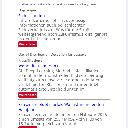
K
r
IR-Kamera unterstützt autonome Landung von
u
l
-
d
i
i
Flugzeugen
M
e
d
c
Sicher landen
e
r
Infrarotkameras liefern zuverlässige
e
h
m
i
Informationen auch bei schlechten
d
k
s
n
Sichtverhältnissen. Was für die Straße
T
e
u
weitestgehend noch Zukunftsmusik ist, gehört
V
o
i
in der Luft schon zum…
n
I
u
t
d
:
Weiterlesen
S
r
e
S
M
I
i
e
n
Out-of-Distribution Detection für bessere
a
O
c
n
n
h
Klassifikationen
N
a
e
t
Wenn die KI mitdenkt
T
r
u
Die Deep-Learning-Methode ‚Klassifikation‘
i
e
l
f
kommt in der industriellen Bildverarbeitung
a
S
c
vielfältig zum Einsatz. Sie ordnet Bilddaten
d
n
p
h
vordefinierten Klassen zu und unterstützt
d
e
e
e
T
automatisierte Entscheidungen im…
r
n
c
a
:
Weiterlesen
V
t
W
l
I
e
r
Exosens meldet starkes Wachstum im ersten
k
n
S
a
Halbjahr
s
n
I
Exosens verzeichnete im ersten Halbjahr 2026
d
O
einen Umsatz von 253,1Mio.€ – ein Plus von
i
e
15,3% im Vergleich zum Vorjahr.
N
K