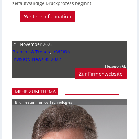
zeitaufwändige Druckprozess beginnt.
Weitere Information
21. November 2022
Branche & Trends
,
inVISION
inVISION News 45 2022
Hexagon AB
Zur Firmenwebsite
MEHR ZUM THEMA
Bild: Restar Framos Technologies