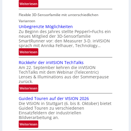
-
:
Weiterlesen
o
u
P
n
n
Flexible 3D-Sensorfamilie mit unterschiedlichen
a
d
r
Varianten
R
t
Unbegrenzte Möglichkeiten
a
Zu Beginn des Jahres stellte Pepperl+Fuchs ein
n
u
neues Mitglied der 3D-Sensorfamilie
e
SmartRunner vor: den Measurer 3-D. inVISION
m
r
sprach mit Annika Felhauer, Technology…
f
s
a
:
Weiterlesen
c
h
U
h
Rückkehr der inVISION TechTalks
r
n
a
Am 22. September kehren die inVISION
t
b
f
TechTalks mit dem Webinar (Telecentric)
t
e
t
Lenses & Illuminations aus der Sommerpause
e
g
zurück.
z
c
r
w
:
Weiterlesen
h
e
i
R
n
n
s
Guided Touren auf der VISION 2026
ü
i
z
Die VISION in Stuttgart (6. bis 8. Oktober) bietet
c
c
k
t
Guided Touren zu verschiedenen
h
k
Einsatzfeldern der industriellen
e
e
k
Bildverarbeitung an.
M
n
e
:
ö
Weiterlesen
4
h
G
g