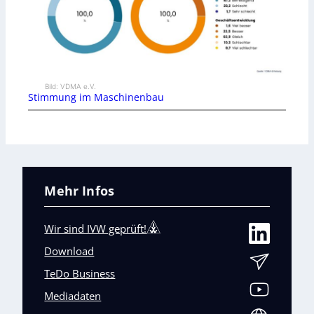
Bild: VDMA e.V.
Stimmung im Maschinenbau
Mehr Infos
Wir sind IVW geprüft!
Download
TeDo Business
Mediadaten