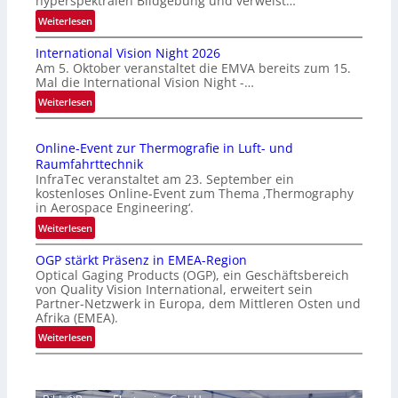
hyperspektralen Bildgebung und verweist…
:
Weiterlesen
H
International Vision Night 2026
o
Am 5. Oktober veranstaltet die EMVA bereits zum 15.
m
Mal die International Vision Night -…
e
:
Weiterlesen
p
I
a
n
g
Online-Event zur Thermografie in Luft- und
t
e
Raumfahrttechnik
e
‚
InfraTec veranstaltet am 23. September ein
r
H
kostenloses Online-Event zum Thema ‚Thermography
n
y
in Aerospace Engineering‘.
a
p
:
Weiterlesen
t
e
O
i
r
OGP stärkt Präsenz in EMEA-Region
n
o
Optical Gaging Products (OGP), ein Geschäftsbereich
s
l
n
von Quality Vision International, erweitert sein
p
i
Partner-Netzwerk in Europa, dem Mittleren Osten und
a
e
n
Afrika (EMEA).
l
c
e
:
Weiterlesen
V
t
-
O
i
r
E
G
s
a
v
P
i
l
e