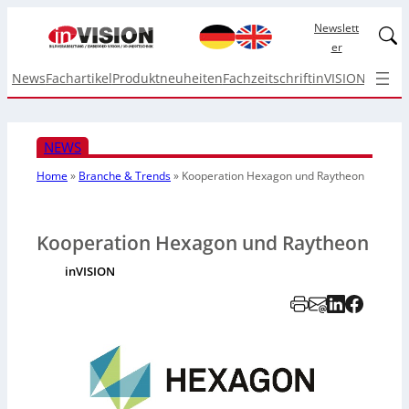
Newslett
Linked
er
News
Fachartikel
Produktneuheiten
Fachzeitschrift
inVISION Top I
NEWS
Home
»
Branche & Trends
»
Kooperation Hexagon und Raytheon
Kooperation Hexagon und Raytheon
inVISION