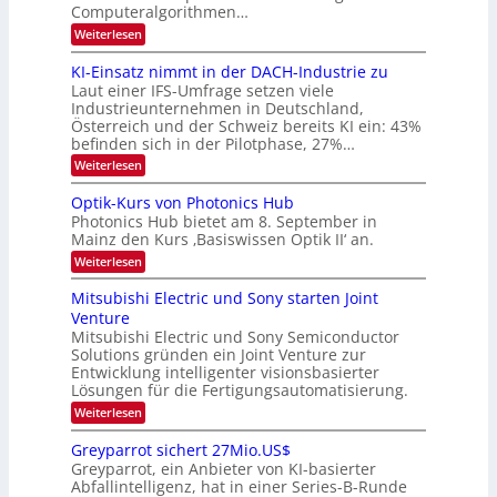
m
Computeralgorithmen…
t
d
e
:
Weiterlesen
B
l
8
d
i
6
KI-Einsatz nimmt in der DACH-Industrie zu
e
l
9
t
Laut einer IFS-Umfrage setzen viele
.
d
s
Industrieunternehmen in Deutschland,
W
t
v
Österreich und der Schweiz bereits KI ein: 43%
E
a
befinden sich in der Pilotphase, 27%…
-
e
r
H
k
r
:
Weiterlesen
e
e
K
a
r
s
I
Optik-Kurs von Photonics Hub
a
r
W
-
e
Photonics Hub bietet am 8. September in
a
E
b
u
Mainz den Kurs ‚Basiswissen Optik II‘ an.
c
i
e
s
h
n
:
Weiterlesen
-
i
s
s
O
S
t
a
t
p
Mitsubishi Electric und Sony starten Joint
e
u
t
t
u
m
Venture
m
z
i
i
n
i
n
Mitsubishi Electric und Sony Semiconductor
k
n
m
i
Solutions gründen ein Joint Venture zur
-
g
a
e
m
K
Entwicklung intelligenter visionsbasierter
s
r
r
m
u
Lösungen für die Fertigungsautomatisierung.
-
s
t
r
:
t
Weiterlesen
i
s
T
M
e
n
v
r
i
n
d
o
Greyparrot sichert 27Mio.US$
t
H
e
e
n
Greyparrot, ein Anbieter von KI-basierter
s
a
r
P
n
Abfallintelligenz, hat in einer Series-B-Runde
u
l
D
h