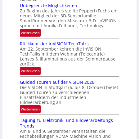
s
R
Unbegrenzte Möglichkeiten
‘
u
Zu Beginn des Jahres stellte Pepperl+Fuchs ein
n
neues Mitglied der 3D-Sensorfamilie
SmartRunner vor: den Measurer 3-D. inVISION
d
sprach mit Annika Felhauer, Technology…
e
:
Weiterlesen
U
Rückkehr der inVISION TechTalks
n
Am 22. September kehren die inVISION
b
TechTalks mit dem Webinar (Telecentric)
e
Lenses & Illuminations aus der Sommerpause
g
zurück.
r
:
Weiterlesen
e
R
n
Guided Touren auf der VISION 2026
ü
z
Die VISION in Stuttgart (6. bis 8. Oktober) bietet
c
t
Guided Touren zu verschiedenen
k
Einsatzfeldern der industriellen
e
k
Bildverarbeitung an.
M
e
:
ö
Weiterlesen
h
G
g
r
Tagung zu Elektronik- und Bildverarbeitungs-
u
l
d
Trends
i
i
e
Am 8. und 9. September veranstalten die
d
c
r
Fachabteilungen VDMA Machine Vision und
e
h