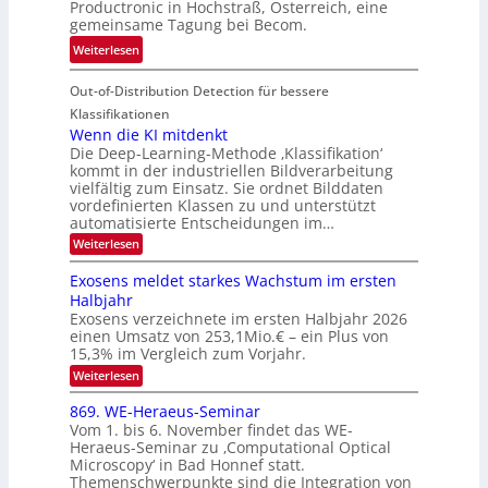
Productronic in Hochstraß, Österreich, eine
i
d
k
gemeinsame Tagung bei Becom.
n
T
e
:
Weiterlesen
V
o
i
T
I
u
t
Out-of-Distribution Detection für bessere
a
S
r
e
g
I
Klassifikationen
e
n
u
Wenn die KI mitdenkt
O
n
Die Deep-Learning-Methode ‚Klassifikation‘
n
N
a
kommt in der industriellen Bildverarbeitung
g
T
u
vielfältig zum Einsatz. Sie ordnet Bilddaten
z
e
vordefinierten Klassen zu und unterstützt
f
u
c
automatisierte Entscheidungen im…
d
E
h
:
Weiterlesen
e
l
T
W
r
e
e
a
Exosens meldet starkes Wachstum im ersten
V
n
k
Halbjahr
l
n
I
Exosens verzeichnete im ersten Halbjahr 2026
t
k
d
S
einen Umsatz von 253,1Mio.€ – ein Plus von
i
r
s
e
I
15,3% im Vergleich zum Vorjahr.
o
K
O
:
Weiterlesen
n
I
E
N
m
i
x
869. WE-Heraeus-Seminar
i
2
o
k
t
Vom 1. bis 6. November findet das WE-
0
s
d
-
Heraeus-Seminar zu ‚Computational Optical
e
2
e
u
Microscopy‘ in Bad Honnef statt.
n
n
6
Themenschwerpunkte sind die Integration von
s
n
k