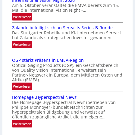
International Vision Night 2026
Am 5. Oktober veranstaltet die EMVA bereits zum 15.
Mal die International Vision Night -…
:
Weiterlesen
I
Zalando beteiligt sich an Sereacts Series-B-Runde
n
Das Stuttgarter Robotik- und KI-Unternehmen Sereact
t
hat Zalando als strategischen Investor gewonnen.
e
:
Weiterlesen
r
Z
n
a
a
OGP stärkt Präsenz in EMEA-Region
l
t
Optical Gaging Products (OGP), ein Geschäftsbereich
a
i
von Quality Vision International, erweitert sein
n
o
Partner-Netzwerk in Europa, dem Mittleren Osten und
d
Afrika (EMEA).
n
o
a
:
Weiterlesen
b
l
O
e
Homepage ‚Hyperspectral News‘
V
G
t
Die Homepage ‚Hyperspectral News‘ (betrieben von
i
P
Philippe Monnoyer) bündelt Nachrichten zur
e
s
s
hyperspektralen Bildgebung und verweist auf
i
i
t
öffentlich zugängliche Artikel, die um eigene…
l
o
ä
:
Weiterlesen
i
n
r
H
g
N
k
o