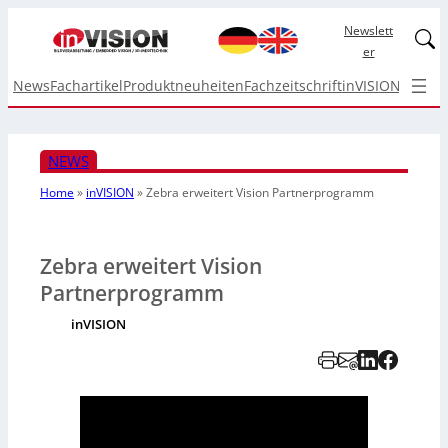
Newslett
Linked
er
News
Fachartikel
Produktneuheiten
Fachzeitschrift
inVISION Top I
NEWS
Home
»
inVISION
»
Zebra erweitert Vision Partnerprogramm
Zebra erweitert Vision
Partnerprogramm
inVISION