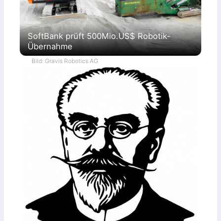
SoftBank prüft 500Mio.US$ Robotik-
Übernahme
Bild: Gravis Robotics AG