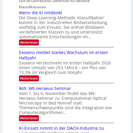
Out-of-Distribution Detection für bessere
a
O
c
n
n
h
Klassifikationen
N
a
e
t
Wenn die KI mitdenkt
T
r
u
Die Deep-Learning-Methode ‚Klassifikation‘
i
e
l
f
kommt in der industriellen Bildverarbeitung
a
S
c
vielfältig zum Einsatz. Sie ordnet Bilddaten
d
n
p
h
vordefinierten Klassen zu und unterstützt
d
e
e
e
T
automatisierte Entscheidungen im…
r
n
c
a
:
Weiterlesen
V
t
W
l
I
e
r
Exosens meldet starkes Wachstum im ersten
k
n
S
a
Halbjahr
s
n
I
Exosens verzeichnete im ersten Halbjahr 2026
d
O
einen Umsatz von 253,1Mio.€ – ein Plus von
i
e
15,3% im Vergleich zum Vorjahr.
N
K
2
:
Weiterlesen
I
E
0
m
x
869. WE-Heraeus-Seminar
i
2
o
t
Vom 1. bis 6. November findet das WE-
s
6
d
Heraeus-Seminar zu ‚Computational Optical
e
e
Microscopy‘ in Bad Honnef statt.
n
n
Themenschwerpunkte sind die Integration von
s
k
m
Computeralgorithmen…
t
e
:
Weiterlesen
l
8
d
6
KI-Einsatz nimmt in der DACH-Industrie zu
e
9
t