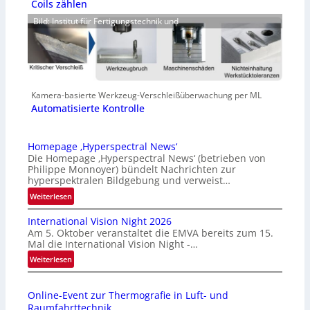
Coils zählen
Bild: Institut für Fertigungstechnik und
Kamera-basierte Werkzeug-Verschleißüberwachung per ML
Automatisierte Kontrolle
Homepage ‚Hyperspectral News‘
Die Homepage ‚Hyperspectral News‘ (betrieben von
Philippe Monnoyer) bündelt Nachrichten zur
hyperspektralen Bildgebung und verweist…
:
Weiterlesen
H
International Vision Night 2026
o
Am 5. Oktober veranstaltet die EMVA bereits zum 15.
m
Mal die International Vision Night -…
e
:
Weiterlesen
p
I
a
n
g
Online-Event zur Thermografie in Luft- und
t
e
Raumfahrttechnik