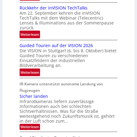
h
U
h
Rückkehr der inVISION TechTalks
r
n
a
Am 22. September kehren die inVISION
t
b
f
TechTalks mit dem Webinar (Telecentric)
t
e
t
Lenses & Illuminations aus der Sommerpause
e
g
zurück.
z
c
r
w
:
Weiterlesen
h
e
i
R
n
n
s
Guided Touren auf der VISION 2026
ü
i
z
Die VISION in Stuttgart (6. bis 8. Oktober) bietet
c
c
k
t
Guided Touren zu verschiedenen
h
k
Einsatzfeldern der industriellen
e
e
k
Bildverarbeitung an.
M
n
e
:
ö
Weiterlesen
4
h
G
g
K
r
IR-Kamera unterstützt autonome Landung von
u
l
-
d
i
i
Flugzeugen
M
e
d
c
Sicher landen
e
r
Infrarotkameras liefern zuverlässige
e
h
m
i
Informationen auch bei schlechten
d
k
s
n
Sichtverhältnissen. Was für die Straße
T
e
u
weitestgehend noch Zukunftsmusik ist, gehört
V
o
i
in der Luft schon zum…
n
I
u
t
d
:
Weiterlesen
S
r
e
S
M
I
i
e
n