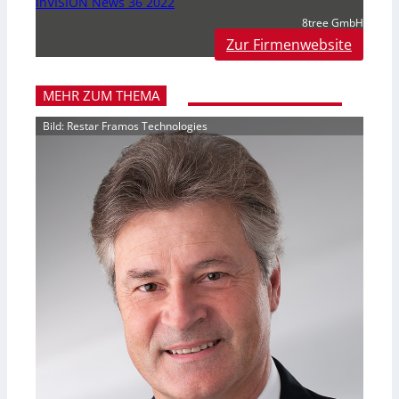
inVISION News 36 2022
8tree GmbH
Zur Firmenwebsite
MEHR ZUM THEMA
Bild: Restar Framos Technologies