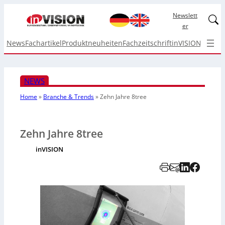
Newslett
Linked
er
News
Fachartikel
Produktneuheiten
Fachzeitschrift
inVISION Top I
NEWS
Home
»
Branche & Trends
»
Zehn Jahre 8tree
Zehn Jahre 8tree
inVISION