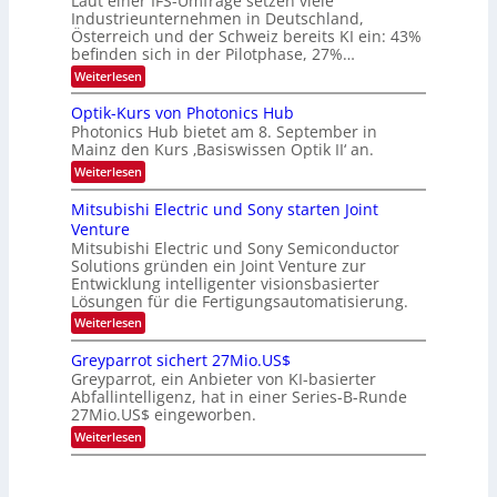
Laut einer IFS-Umfrage setzen viele
.
s
Industrieunternehmen in Deutschland,
W
t
Österreich und der Schweiz bereits KI ein: 43%
E
a
befinden sich in der Pilotphase, 27%…
-
r
H
k
:
Weiterlesen
e
e
K
r
s
I
Optik-Kurs von Photonics Hub
a
W
-
e
Photonics Hub bietet am 8. September in
a
E
u
Mainz den Kurs ‚Basiswissen Optik II‘ an.
c
i
s
h
n
:
Weiterlesen
-
s
s
O
S
t
a
p
Mitsubishi Electric und Sony starten Joint
e
u
t
t
m
Venture
m
z
i
i
i
n
Mitsubishi Electric und Sony Semiconductor
k
n
m
i
Solutions gründen ein Joint Venture zur
-
a
e
m
K
Entwicklung intelligenter visionsbasierter
r
r
m
u
Lösungen für die Fertigungsautomatisierung.
s
t
r
:
t
Weiterlesen
i
s
M
e
n
v
i
n
d
o
Greyparrot sichert 27Mio.US$
t
H
e
n
Greyparrot, ein Anbieter von KI-basierter
s
a
r
P
Abfallintelligenz, hat in einer Series-B-Runde
u
l
D
h
27Mio.US$ eingeworben.
b
b
A
o
i
j
C
t
:
Weiterlesen
s
a
H
o
G
h
h
-
n
r
i
r
I
i
e
E
n
c