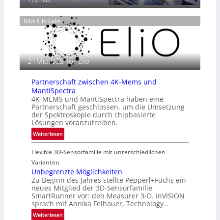
e
6
o
n
g
Bild: Elio Labs.
z
r
i
a
n
f
E
i
21Mio.US$ für Elio
M
e
E
i
A
Partnerschaft zwischen 4K-Mems und
n
-
MantiSpectra
L
R
4K-MEMS und MantiSpectra haben eine
u
Partnerschaft geschlossen, um die Umsetzung
e
f
der Spektroskopie durch chipbasierte
g
t
Lösungen voranzutreiben.
i
-
:
Weiterlesen
o
u
P
n
n
Flexible 3D-Sensorfamilie mit unterschiedlichen
a
d
r
Varianten
R
t
Unbegrenzte Möglichkeiten
a
Zu Beginn des Jahres stellte Pepperl+Fuchs ein
n
u
neues Mitglied der 3D-Sensorfamilie
e
SmartRunner vor: den Measurer 3-D. inVISION
m
r
sprach mit Annika Felhauer, Technology…
f
s
a
:
Weiterlesen
c