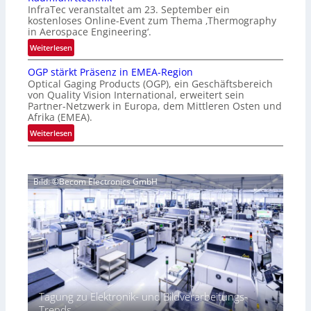
e
‚
InfraTec veranstaltet am 23. September ein
r
H
kostenloses Online-Event zum Thema ‚Thermography
n
y
in Aerospace Engineering‘.
a
p
:
Weiterlesen
t
e
O
i
r
OGP stärkt Präsenz in EMEA-Region
n
o
Optical Gaging Products (OGP), ein Geschäftsbereich
s
l
n
von Quality Vision International, erweitert sein
p
i
Partner-Netzwerk in Europa, dem Mittleren Osten und
a
e
n
Afrika (EMEA).
l
c
e
:
Weiterlesen
V
t
-
O
i
r
E
G
s
a
v
P
i
l
e
Bild: ©Becom Electronics GmbH
s
o
N
n
t
n
e
t
ä
N
w
z
r
i
s
u
k
g
‘
r
t
h
T
P
t
h
r
2
e
ä
0
Tagung zu Elektronik- und Bildverarbeitungs-
r
s
2
Trends
m