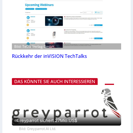
Bild: TeDo Verlag GmbH
Rückkehr der inVISION TechTalks
DAS KÖNNTE SIE AUCH INTERESSIEREN
Greyparrot sichert 27Mio.US$
Bild: Greyparrot.AI Ltd.