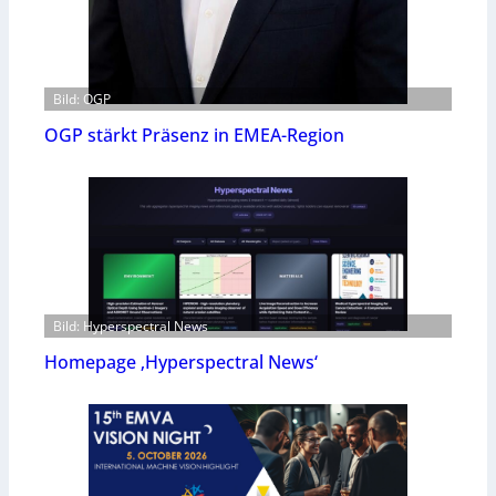
Bild: OGP
OGP stärkt Präsenz in EMEA-Region
Bild: Hyperspectral News
Homepage ‚Hyperspectral News‘