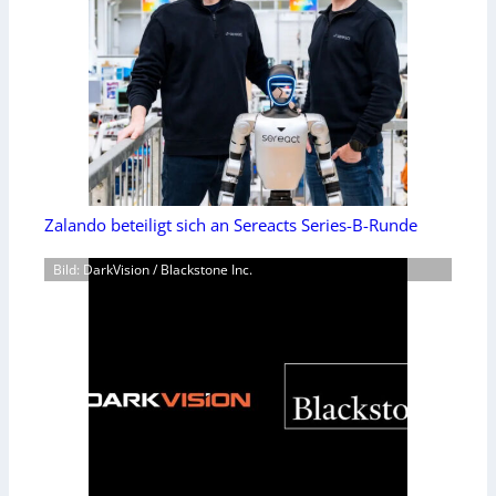
Zalando beteiligt sich an Sereacts Series-B-Runde
Bild: DarkVision / Blackstone Inc.