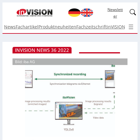
Newslett
Linked
er
News
Fachartikel
Produktneuheiten
Fachzeitschrift
inVISION Top I
INVISION NEWS 36 2022
Bild: iba AG