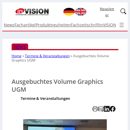
Newslett
Linked
er
News
Fachartikel
Produktneuheiten
Fachzeitschrift
inVISION Top I
NEWS
Home
»
Termine & Veranstaltungen
»
Ausgebuchtes Volume
Graphics UGM
Ausgebuchtes Volume Graphics
UGM
Termine & Veranstaltungen