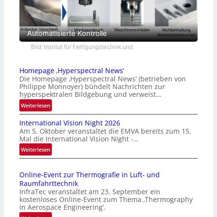
Automatisierte Kontrolle
Bild: Institut für Fertigungstechnik und
Homepage ‚Hyperspectral News‘
Die Homepage ‚Hyperspectral News‘ (betrieben von
Philippe Monnoyer) bündelt Nachrichten zur
hyperspektralen Bildgebung und verweist…
:
Weiterlesen
H
International Vision Night 2026
o
Am 5. Oktober veranstaltet die EMVA bereits zum 15.
m
Mal die International Vision Night -…
e
:
Weiterlesen
p
I
a
n
g
Online-Event zur Thermografie in Luft- und
t
e
Raumfahrttechnik
e
‚
InfraTec veranstaltet am 23. September ein
r
H
kostenloses Online-Event zum Thema ‚Thermography
n
y
in Aerospace Engineering‘.
a
p