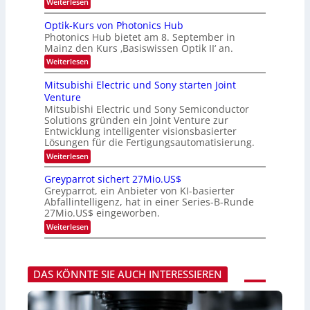
k
:
Weiterlesen
e
e
K
r
s
I
Optik-Kurs von Photonics Hub
a
W
-
e
Photonics Hub bietet am 8. September in
a
E
u
Mainz den Kurs ‚Basiswissen Optik II‘ an.
c
i
s
h
n
:
Weiterlesen
-
s
s
O
S
t
a
p
Mitsubishi Electric und Sony starten Joint
e
u
t
t
m
Venture
m
z
i
i
i
n
Mitsubishi Electric und Sony Semiconductor
k
n
m
i
Solutions gründen ein Joint Venture zur
-
a
e
m
K
Entwicklung intelligenter visionsbasierter
r
r
m
u
Lösungen für die Fertigungsautomatisierung.
s
t
r
:
t
Weiterlesen
i
s
M
e
n
v
i
n
d
o
Greyparrot sichert 27Mio.US$
t
H
e
n
Greyparrot, ein Anbieter von KI-basierter
s
a
r
P
Abfallintelligenz, hat in einer Series-B-Runde
u
l
D
h
27Mio.US$ eingeworben.
b
b
A
o
i
j
C
t
:
Weiterlesen
s
a
H
o
G
h
h
-
n
r
i
r
I
i
e
E
n
c
y
l
DAS KÖNNTE SIE AUCH INTERESSIEREN
d
s
p
e
u
H
a
c
s
u
r
t
t
b
r