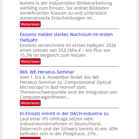
f
kommt in der industriellen Bildverarbeitung
a
S
c
vielfältig zum Einsatz. Sie ordnet Bilddaten
d
n
p
h
vordefinierten Klassen zu und unterstützt
d
e
e
e
T
automatisierte Entscheidungen im…
r
n
c
a
:
Weiterlesen
V
t
W
l
I
e
r
Exosens meldet starkes Wachstum im ersten
k
n
S
a
Halbjahr
s
n
I
Exosens verzeichnete im ersten Halbjahr 2026
d
O
einen Umsatz von 253,1Mio.€ – ein Plus von
i
e
15,3% im Vergleich zum Vorjahr.
N
K
2
:
Weiterlesen
I
E
0
m
x
869. WE-Heraeus-Seminar
i
2
o
t
Vom 1. bis 6. November findet das WE-
s
6
d
Heraeus-Seminar zu ‚Computational Optical
e
e
Microscopy‘ in Bad Honnef statt.
n
n
Themenschwerpunkte sind die Integration von
s
k
m
Computeralgorithmen…
t
e
:
Weiterlesen
l
8
d
6
KI-Einsatz nimmt in der DACH-Industrie zu
e
9
t
Laut einer IFS-Umfrage setzen viele
.
s
Industrieunternehmen in Deutschland,
W
t
Österreich und der Schweiz bereits KI ein: 43%
E
a
befinden sich in der Pilotphase, 27%…
-
r
H