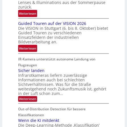
t
Lenses & Illuminations aus der Sommerpause
e
g
zurück.
z
c
r
w
:
Weiterlesen
h
e
i
R
n
n
s
Guided Touren auf der VISION 2026
ü
i
z
Die VISION in Stuttgart (6. bis 8. Oktober) bietet
c
c
k
t
Guided Touren zu verschiedenen
h
k
Einsatzfeldern der industriellen
e
e
k
Bildverarbeitung an.
M
n
e
:
ö
Weiterlesen
4
h
G
g
K
r
IR-Kamera unterstützt autonome Landung von
u
l
-
d
i
i
Flugzeugen
M
e
d
c
Sicher landen
e
r
Infrarotkameras liefern zuverlässige
e
h
m
i
Informationen auch bei schlechten
d
k
s
n
Sichtverhältnissen. Was für die Straße
T
e
u
weitestgehend noch Zukunftsmusik ist, gehört
V
o
i
in der Luft schon zum…
n
I
u
t
d
:
Weiterlesen
S
r
e
S
M
I
i
e
n
Out-of-Distribution Detection für bessere
a
O
c
n
n
h
Klassifikationen
N
a
e
t
Wenn die KI mitdenkt
T
r
u
Die Deep-Learning-Methode ‚Klassifikation‘
i
e
l