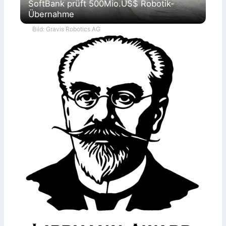
SoftBank prüft 500Mio.US$ Robotik-
Übernahme
Bild: Gravis Robotics AG