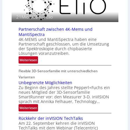
a
n
f
E
i
21Mio.US$ für Elio
M
e
E
i
A
Partnerschaft zwischen 4K-Mems und
n
-
MantiSpectra
L
R
4K-MEMS und MantiSpectra haben eine
u
Partnerschaft geschlossen, um die Umsetzung
e
f
der Spektroskopie durch chipbasierte
g
t
Lösungen voranzutreiben.
i
-
:
Weiterlesen
o
u
P
n
n
Flexible 3D-Sensorfamilie mit unterschiedlichen
a
d
r
Varianten
R
t
Unbegrenzte Möglichkeiten
a
Zu Beginn des Jahres stellte Pepperl+Fuchs ein
n
u
neues Mitglied der 3D-Sensorfamilie
e
SmartRunner vor: den Measurer 3-D. inVISION
m
r
sprach mit Annika Felhauer, Technology…
f
s
a
:
Weiterlesen
c
h
U
h
Rückkehr der inVISION TechTalks
r
n
a
Am 22. September kehren die inVISION
t
b
f
TechTalks mit dem Webinar (Telecentric)
t
e