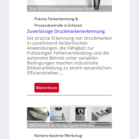
n
g
Bild: B&R Industrial Automation GmbH
a
Präzise Farberkennung &
u
Prozesskontrolle in Echtzeit
s
Zuverlässige Druckmarkenerkennung
Die präzise Erkennung von Druckmarken
in zunehmend farbkritischen
Anwendungen, die Fähigkeit zur
frühzeitigen Fehlervermeidung und der
autonome Betrieb unter variablen
Bedingungen machen industrielle
Bildverarbeitung zu einem wesentlichen
Effizienztreiber.…
:
Weiterlesen
Z
u
v
e
r
Bild: Institut für Fertigungstechnik und
l
ä
Kamera-basierte Werkzeug-