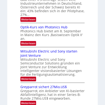
t
Industrieunternehmen in Deutschland,
E
a
a
-
Österreich und der Schweiz bereits KI
r
r
H
ein: 43% befinden sich in der Pilotphase,
k
e
b
e
27%…
r
s
e
:
Weiterlesen
a
W
i
K
e
a
I
u
t
Optik-Kurs von Photonics Hub
c
-
s
h
Photonics Hub bietet am 8. September
u
E
-
s
in Mainz den Kurs ‚Basiswissen Optik II‘
n
i
S
t
an.
n
e
g
u
s
m
:
Weiterlesen
m
s
a
i
O
i
t
-
n
p
m
Mitsubishi Electric und Sony starten
z
a
t
T
e
Joint Venture
n
r
i
r
r
i
Mitsubishi Electric und Sony
k
s
m
e
Semiconductor Solutions gründen ein
-
t
m
K
Joint Venture zur Entwicklung
n
e
t
u
n
intelligenter visionsbasierter Lösungen
d
i
r
H
für die Fertigungsautomatisierung.
n
s
s
a
d
:
Weiterlesen
v
l
e
M
o
b
r
i
n
j
Greyparrot sichert 27Mio.US$
D
t
P
a
Greyparrot, ein Anbieter von KI-basierter
A
s
h
h
Abfallintelligenz, hat in einer Series-B-
C
u
o
r
H
Runde 27Mio.US$ eingeworben.
b
t
-
i
o
:
Weiterlesen
I
s