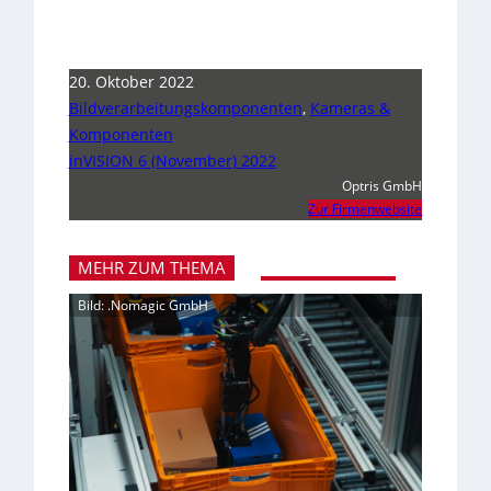
20. Oktober 2022
Bildverarbeitungskomponenten
,
Kameras &
Komponenten
inVISION 6 (November) 2022
Optris GmbH
Zur Firmenwebsite
MEHR ZUM THEMA
Bild: .Nomagic GmbH