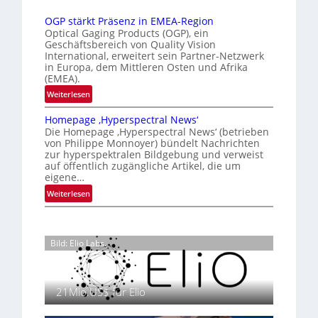
t
a
u
t
i
OGP stärkt Präsenz in EMEA-Region
l
n
e
o
Optical Gaging Products (OGP), ein
a
g
K
n
Geschäftsbereich von Quality Vision
n
International, erweitert sein Partner-Netzwerk
a
o
d
in Europa, dem Mittleren Osten und Afrika
l
n
(EMEA).
o
V
t
b
:
Weiterlesen
i
r
e
O
s
o
t
Homepage ‚Hyperspectral News‘
G
i
Die Homepage ‚Hyperspectral News‘ (betrieben
e
l
P
o
von Philippe Monnoyer) bündelt Nachrichten
i
l
s
n
zur hyperspektralen Bildgebung und verweist
l
t
e
N
auf öffentlich zugängliche Artikel, die um
i
ä
eigene…
i
g
r
g
:
Weiterlesen
t
k
h
H
s
t
t
o
i
P
2
m
c
r
Bild: Elio Labs.
0
e
h
ä
2
p
a
s
6
a
n
e
g
21Mio.US$ für Elio
S
n
e
e
z
‚