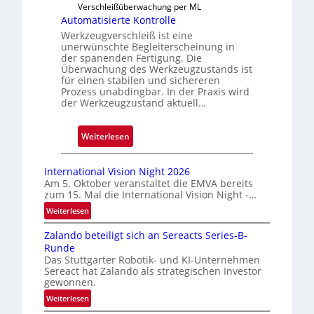
s
Verschleißüberwachung per ML
s
Automatisierte Kontrolle
i
Werkzeugverschleiß ist eine
g
unerwünschte Begleiterscheinung in
der spanenden Fertigung. Die
e
Überwachung des Werkzeugzustands ist
D
für einen stabilen und sichereren
r
Prozess unabdingbar. In der Praxis wird
der Werkzeugzustand aktuell…
u
c
k
:
Weiterlesen
m
A
a
u
International Vision Night 2026
r
t
Am 5. Oktober veranstaltet die EMVA bereits
k
zum 15. Mal die International Vision Night -…
o
e
m
:
Weiterlesen
n
I
a
Zalando beteiligt sich an Sereacts Series-B-
e
n
t
Runde
t
r
i
Das Stuttgarter Robotik- und KI-Unternehmen
e
k
s
Sereact hat Zalando als strategischen Investor
r
e
gewonnen.
i
n
n
e
:
Weiterlesen
a
n
Z
r