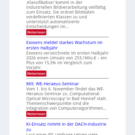
u
‚Klassifikation‘ kommt in der
g
e
industriellen Bildverarbeitung vielfältig
f
z
c
zum Einsatz. Sie ordnet Bilddaten
d
u
h
vordefinierten Klassen zu und
e
E
unterstützt automatisierte
T
r
Entscheidungen im…
l
a
V
e
:
Weiterlesen
l
I
W
k
k
e
S
Exosens meldet starkes Wachstum im
t
s
n
I
ersten Halbjahr
r
n
Exosens verzeichnete im ersten Halbjahr
O
d
o
2026 einen Umsatz von 253,1Mio.€ – ein
i
N
n
e
Plus von 15,3% im Vergleich zum
2
K
i
Vorjahr.
I
0
k
:
Weiterlesen
m
2
E
-
i
6
x
t
869. WE-Heraeus-Seminar
u
o
d
Vom 1. bis 6. November findet das WE-
n
s
e
Heraeus-Seminar zu ‚Computational
e
d
n
Optical Microscopy‘ in Bad Honnef statt.
n
k
B
Themenschwerpunkte sind die
s
t
i
m
Integration von Computeralgorithmen…
e
l
:
Weiterlesen
l
d
8
d
6
v
KI-Einsatz nimmt in der DACH-Industrie
e
9
t
zu
e
.
s
Laut einer IFS-Umfrage setzen viele
r
W