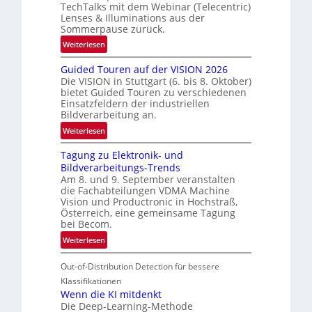
TechTalks mit dem Webinar (Telecentric)
e
Lenses & Illuminations aus der
g
Sommerpause zurück.
r
:
Weiterlesen
e
R
n
Guided Touren auf der VISION 2026
ü
z
Die VISION in Stuttgart (6. bis 8. Oktober)
c
t
bietet Guided Touren zu verschiedenen
k
Einsatzfeldern der industriellen
e
k
Bildverarbeitung an.
M
e
:
ö
Weiterlesen
h
G
g
r
Tagung zu Elektronik- und
u
l
d
Bildverarbeitungs-Trends
i
i
e
Am 8. und 9. September veranstalten
d
c
r
die Fachabteilungen VDMA Machine
e
h
Vision und Productronic in Hochstraß,
i
d
k
Österreich, eine gemeinsame Tagung
n
T
e
bei Becom.
V
o
i
:
Weiterlesen
I
u
t
T
S
r
e
Out-of-Distribution Detection für bessere
a
I
e
n
g
Klassifikationen
O
n
u
Wenn die KI mitdenkt
N
a
Die Deep-Learning-Methode
n
T