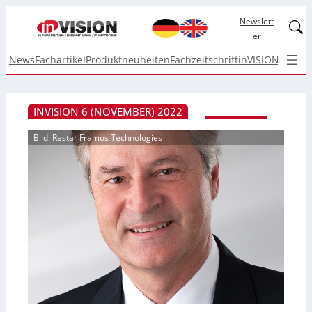
Newslett
Linked
er
News
Fachartikel
Produktneuheiten
Fachzeitschrift
inVISION Top I
INVISION 6 (NOVEMBER) 2022
Bild: Restar Framos Technologies