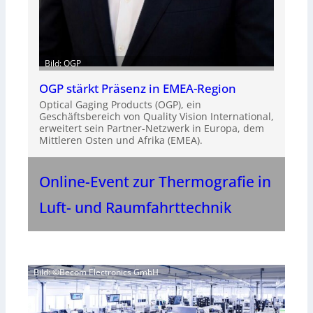
Bild: OGP
OGP stärkt Präsenz in EMEA-Region
Optical Gaging Products (OGP), ein
Geschäftsbereich von Quality Vision International,
erweitert sein Partner-Netzwerk in Europa, dem
Mittleren Osten und Afrika (EMEA).
Online-Event zur Thermografie in
Luft- und Raumfahrttechnik
Bild: ©Becom Electronics GmbH