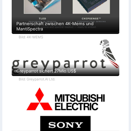
Partnerschaft zwischen 4K-Mems und
MantiSpectra
Bild: 4K-MEMS
Greyparrot sichert 27Mio.US$
Bild: Greyparrot.AI Ltd.