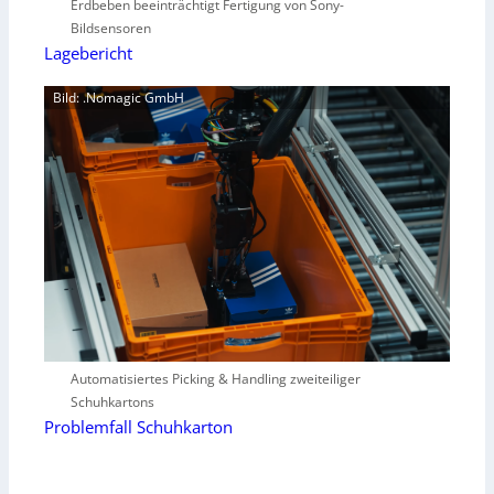
Erdbeben beeinträchtigt Fertigung von Sony-
Bildsensoren
Lagebericht
Bild: .Nomagic GmbH
Automatisiertes Picking & Handling zweiteiliger
Schuhkartons
Problemfall Schuhkarton