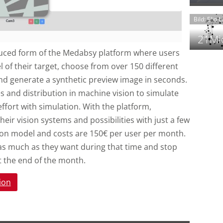
t
Bild: Elio 
21Mio
duced form of the Medabsy platform where users
of their target, choose from over 150 different
f
d generate a synthetic preview image in seconds.
i
i
es and distribution in machine vision to simulate
i
fort with simulation. With the platform,
ir vision systems and possibilities with just a few
iption model and costs are 150€ per user per month.
-
f
as much as they want during that time and stop
t
 the end of the month.
-
i
ion