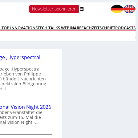
LinkedIn
Newsletter abonnieren
N TOP INNOVATIONS
TECH TALKS WEBINARE
FACHZEITSCHRIFT
PODCASTS
e ‚Hyperspectral
age ‚Hyperspectral
trieben von Philippe
 bündelt Nachrichten
spektralen Bildgebung
eist…
H
ional Vision Night 2026
o
ober veranstaltet die
m
its zum 15. Mal die
e
nal Vision Night -…
p
a
g