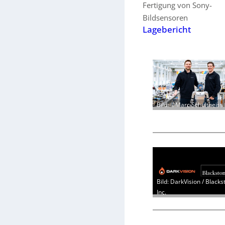
Fertigung von Sony-
Bildsensoren
Lagebericht
Bild: ©Marc Schultheiss
Bild: DarkVision / Blacks
Inc.