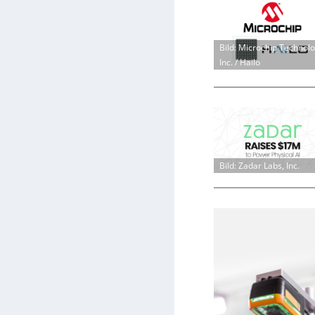
Bild: Microchip Technol
Inc. / Hailo
Bild: Zadar Labs, Inc.