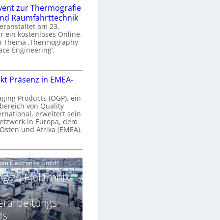
n
e
vent zur Thermografie
 und Raumfahrttechnik
e
H
veranstaltet am 23.
r
 ein kostenloses Online-
y
m Thema ‚Thermography
n
p
ace Engineering‘.
a
e
r
O
s
kt Präsenz in EMEA-
o
n
p
n
e
aging Products (OGP), ein
a
c
bereich von Quality
n
ernational, erweitert sein
V
e
r
etzwerk in Europa, dem
a
 Osten und Afrika (EMEA).
s
E
v
N
O
o
e
e
G
com Electronics GmbH
n
n
w
P
N
g zu Elektronik-
s
s
z
g
u
ä
erarbeitungs-
h
r
r
T
ds
k
2
h