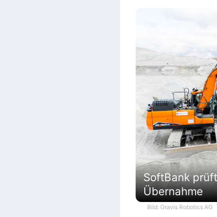
SoftBank prüf
Übernahme
Bild: Gravis Robotics AG