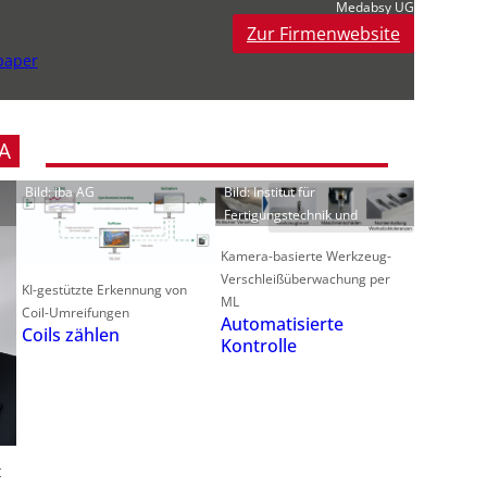
Medabsy UG
f
Zur Firmenwebsite
paper
t
t
A
Bild: iba AG
Bild: Institut für
Fertigungstechnik und
i
Kamera-basierte Werkzeug-
Verschleißüberwachung per
KI-gestützte Erkennung von
ML
Coil-Umreifungen
Automatisierte
Coils zählen
Kontrolle
t