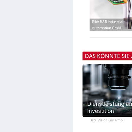
Bild: B&R Industrial
Automation GmbH
DAS KÖNNTE SIE
Dienstleistung an
Investition
Bild: VisionKey GmbH