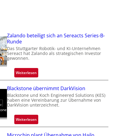
Zalando beteiligt sich an Sereacts Series-B-
Runde
Das Stuttgarter Robotik- und KI-Unternehmen
Sereact hat Zalando als strategischen Investor
gewonnen.
:
Weiterlesen
Z
a
Blackstone übernimmt DarkVision
l
Blackstone und Koch Engineered Solutions (KES)
a
haben eine Vereinbarung zur Übernahme von
n
DarkVision unterzeichnet.
tone
d
o
:
Weiterlesen
b
B
e
l
Microchip plant Übernahme von Hailo