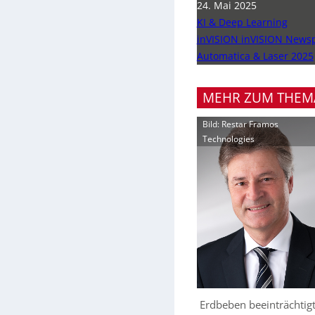
24. Mai 2025
KI & Deep Learning
inVISION inVISION News
Automatica & Laser 2025
MEHR ZUM THEM
Bild: Restar Framos
Technologies
Erdbeben beeinträchtig