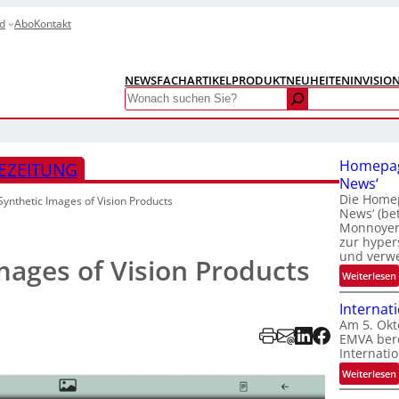
d
Abo
Kontakt
NEWS
FACHARTIKEL
PRODUKTNEUHEITEN
INVISIO
Search
Homepag
EZEITUNG
News‘
Die Homep
Synthetic Images of Vision Products
News‘ (be
Monnoyer)
zur hyper
und verw
mages of Vision Products
:
Weiterlesen
Internat
Am 5. Okt
EMVA bere
Internatio
:
Weiterlesen
I