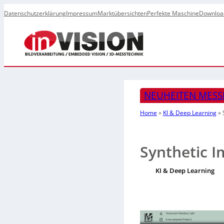
Datenschutzerklärung
Impressum
Marktübersichten
Perfekte Maschine
Downloa
NEUHEITEN MESS
Home
»
KI & Deep Learning
»
Synthetic I
KI & Deep Learning