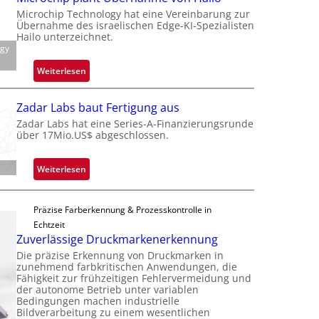
t
a
Microchip Technology hat eine Vereinbarung zur
e
c
Übernahme des israelischen Edge-KI-Spezialisten
i
k
Hailo unterzeichnet.
l
ogy
s
i
t
:
Weiterlesen
g
o
M
t
n
i
s
Zadar Labs baut Fertigung aus
e
c
i
Zadar Labs hat eine Series-A-Finanzierungsrunde
ü
r
über 17Mio.US$ abgeschlossen.
c
b
o
h
e
c
a
:
Weiterlesen
r
h
n
Z
n
i
S
a
i
p
e
Präzise Farberkennung & Prozesskontrolle in
d
m
p
r
Echtzeit
a
m
l
Zuverlässige Druckmarkenerkennung
e
r
t
a
a
Die präzise Erkennung von Druckmarken in
L
D
n
zunehmend farbkritischen Anwendungen, die
c
a
a
Fähigkeit zur frühzeitigen Fehlervermeidung und
t
t
b
der autonome Betrieb unter variablen
r
Ü
s
Bedingungen machen industrielle
s
k
b
Bildverarbeitung zu einem wesentlichen
S
b