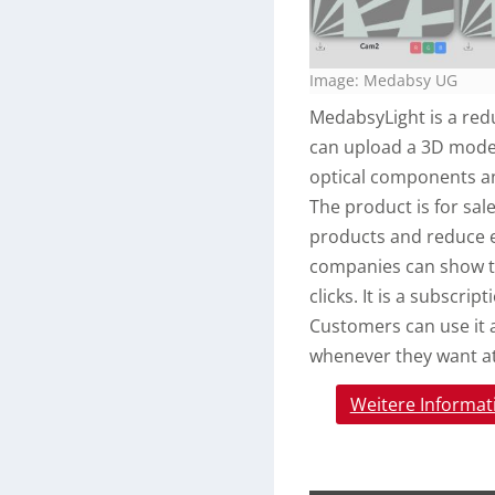
Image: Medabsy UG
MedabsyLight is a re
can upload a 3D model 
optical components an
The product is for sal
products and reduce ef
companies can show the
clicks. It is a subscr
Customers can use it 
whenever they want at
Weitere Informat