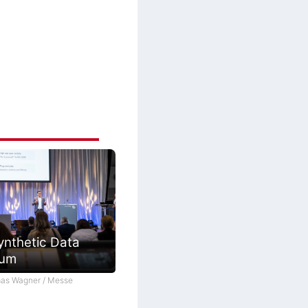
ynthetic Data
ium
as Wagner / Messe