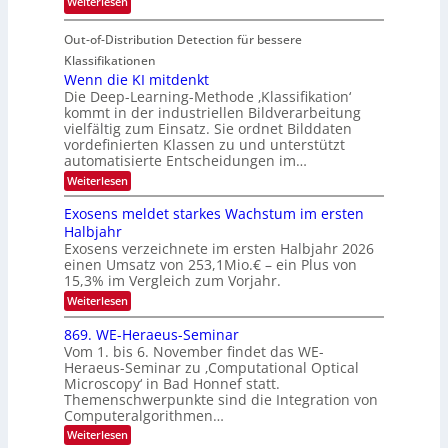
:
Weiterlesen
V
o
i
T
I
u
t
Out-of-Distribution Detection für bessere
a
S
r
e
g
I
Klassifikationen
e
n
u
Wenn die KI mitdenkt
O
n
Die Deep-Learning-Methode ‚Klassifikation‘
n
N
a
kommt in der industriellen Bildverarbeitung
g
T
u
vielfältig zum Einsatz. Sie ordnet Bilddaten
z
e
vordefinierten Klassen zu und unterstützt
f
u
c
automatisierte Entscheidungen im…
d
E
h
:
Weiterlesen
e
l
T
W
r
e
e
a
Exosens meldet starkes Wachstum im ersten
V
n
k
Halbjahr
l
n
I
Exosens verzeichnete im ersten Halbjahr 2026
t
k
d
S
einen Umsatz von 253,1Mio.€ – ein Plus von
i
r
s
e
I
15,3% im Vergleich zum Vorjahr.
o
K
O
:
Weiterlesen
n
I
E
N
m
i
x
869. WE-Heraeus-Seminar
i
2
o
k
t
Vom 1. bis 6. November findet das WE-
0
s
d
-
Heraeus-Seminar zu ‚Computational Optical
e
2
e
u
Microscopy‘ in Bad Honnef statt.
n
n
6
Themenschwerpunkte sind die Integration von
s
n
k
m
Computeralgorithmen…
t
d
e
:
Weiterlesen
B
l
8