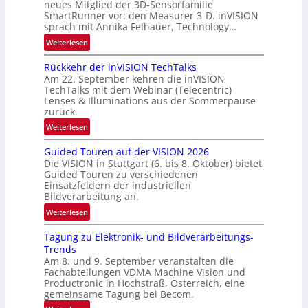
n
neues Mitglied der 3D-Sensorfamilie
SmartRunner vor: den Measurer 3-D. inVISION
d
sprach mit Annika Felhauer, Technology…
e
:
Weiterlesen
U
Rückkehr der inVISION TechTalks
n
Am 22. September kehren die inVISION
b
TechTalks mit dem Webinar (Telecentric)
e
Lenses & Illuminations aus der Sommerpause
g
zurück.
r
:
Weiterlesen
e
R
n
Guided Touren auf der VISION 2026
ü
z
Die VISION in Stuttgart (6. bis 8. Oktober) bietet
c
t
Guided Touren zu verschiedenen
k
Einsatzfeldern der industriellen
e
k
Bildverarbeitung an.
M
e
:
ö
Weiterlesen
h
G
g
r
Tagung zu Elektronik- und Bildverarbeitungs-
u
l
d
Trends
i
i
e
Am 8. und 9. September veranstalten die
d
c
r
Fachabteilungen VDMA Machine Vision und
e
h
Productronic in Hochstraß, Österreich, eine
i
d
k
gemeinsame Tagung bei Becom.
n
T
e