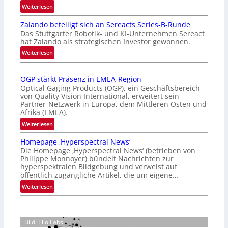
:
Weiterlesen
I
Zalando beteiligt sich an Sereacts Series-B-Runde
n
Das Stuttgarter Robotik- und KI-Unternehmen Sereact
t
hat Zalando als strategischen Investor gewonnen.
e
:
Weiterlesen
r
Z
n
a
a
OGP stärkt Präsenz in EMEA-Region
l
t
Optical Gaging Products (OGP), ein Geschäftsbereich
a
i
von Quality Vision International, erweitert sein
n
o
Partner-Netzwerk in Europa, dem Mittleren Osten und
d
Afrika (EMEA).
n
o
a
:
Weiterlesen
b
l
O
e
Homepage ‚Hyperspectral News‘
V
G
t
Die Homepage ‚Hyperspectral News‘ (betrieben von
i
P
Philippe Monnoyer) bündelt Nachrichten zur
e
s
s
hyperspektralen Bildgebung und verweist auf
i
i
t
öffentlich zugängliche Artikel, die um eigene…
l
o
ä
:
Weiterlesen
i
n
r
H
g
N
k
o
t
i
t
m
s
g
P
Bild: Elio Labs.
e
i