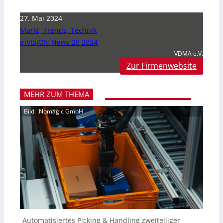
27. Mai 2024
Markt, Trends, Technik
inVISION News 20 2024
VDMA e.V.
Zur Firmenwebsite
MEHR ZUM THEMA
Bild: .Nomagic GmbH
Automatisiertes Picking & Handling zweiteiliger