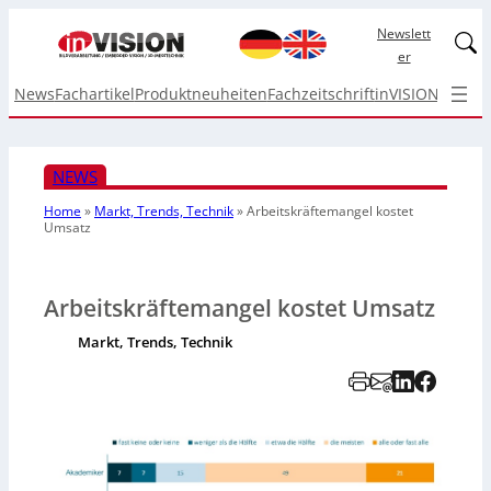
Newslett
Linked
er
News
Fachartikel
Produktneuheiten
Fachzeitschrift
inVISION Top I
NEWS
Home
»
Markt, Trends, Technik
»
Arbeitskräftemangel kostet
Umsatz
Arbeitskräftemangel kostet Umsatz
Markt, Trends, Technik