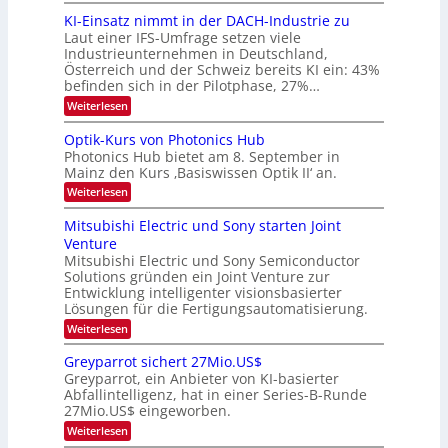
d
i
6
KI-Einsatz nimmt in der DACH-Industrie zu
e
l
9
t
Laut einer IFS-Umfrage setzen viele
.
d
s
Industrieunternehmen in Deutschland,
W
t
v
Österreich und der Schweiz bereits KI ein: 43%
E
a
befinden sich in der Pilotphase, 27%…
-
e
r
H
k
r
:
Weiterlesen
e
e
K
a
r
s
I
Optik-Kurs von Photonics Hub
a
r
W
-
e
Photonics Hub bietet am 8. September in
a
E
b
u
Mainz den Kurs ‚Basiswissen Optik II‘ an.
c
i
e
s
h
n
:
Weiterlesen
-
i
s
s
O
S
t
a
t
p
Mitsubishi Electric und Sony starten Joint
e
u
t
t
u
m
Venture
m
z
i
i
n
i
n
Mitsubishi Electric und Sony Semiconductor
k
n
m
i
Solutions gründen ein Joint Venture zur
-
g
a
e
m
K
Entwicklung intelligenter visionsbasierter
s
r
r
m
u
Lösungen für die Fertigungsautomatisierung.
-
s
t
r
:
t
Weiterlesen
i
s
T
M
e
n
v
r
i
n
d
o
Greyparrot sichert 27Mio.US$
t
H
e
e
n
Greyparrot, ein Anbieter von KI-basierter
s
a
r
P
n
Abfallintelligenz, hat in einer Series-B-Runde
u
l
D
h
d
27Mio.US$ eingeworben.
b
b
A
o
i
j
C
s
t
:
Weiterlesen
s
a
H
o
G