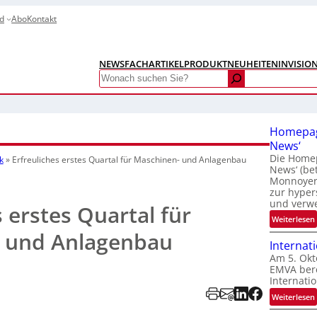
d
Abo
Kontakt
NEWS
FACHARTIKEL
PRODUKTNEUHEITEN
INVISIO
Search
Homepag
News‘
Die Homep
k
»
Erfreuliches erstes Quartal für Maschinen- und Anlagenbau
News‘ (be
Monnoyer)
zur hyper
und verw
s erstes Quartal für
:
Weiterlesen
 und Anlagenbau
Internat
Am 5. Okt
EMVA bere
Internatio
:
Weiterlesen
I