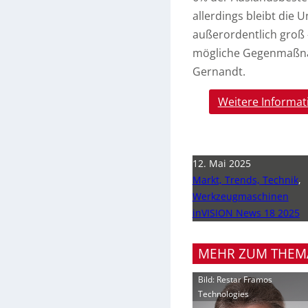
allerdings bleibt die 
außerordentlich groß –
mögliche Gegenmaßna
Gernandt.
Weitere Informat
12. Mai 2025
Markt, Trends, Technik
,
Werkzeugmaschinen
inVISION News 18 2025
MEHR ZUM THEM
Bild: Restar Framos
Technologies