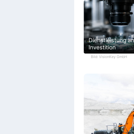
Dienstleistung an
Investition
Bild: VisionKey GmbH