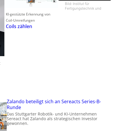
Bild: Institut für
f
Fertigungstechnik und
KI-gestützte Erkennung von
Coil-Umreifungen
Coils zählen
t
t
t
i
Zalando beteiligt sich an Sereacts Series-B-
Runde
Das Stuttgarter Robotik- und KI-Unternehmen
Sereact hat Zalando als strategischen Investor
gewonnen.