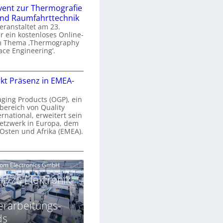
n
e
vent zur Thermografie
 und Raumfahrttechnik
e
H
veranstaltet am 23.
r
 ein kostenloses Online-
y
m Thema ‚Thermography
n
p
ace Engineering‘.
a
e
r
O
s
kt Präsenz in EMEA-
o
n
p
n
e
aging Products (OGP), ein
a
c
bereich von Quality
n
ernational, erweitert sein
V
e
r
etzwerk in Europa, dem
a
 Osten und Afrika (EMEA).
s
E
v
N
O
o
e
e
G
com Electronics GmbH
n
n
w
P
N
g zu Elektronik-
s
s
z
g
u
ä
erarbeitungs-
h
r
r
T
ds
k
2
h