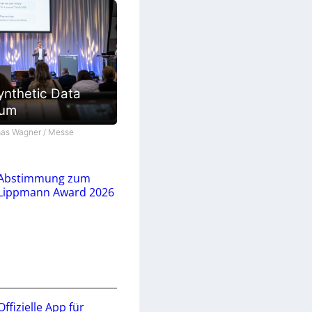
ynthetic Data
ium
as Wagner / Messe
Abstimmung zum
Lippmann Award 2026
Offizielle App für