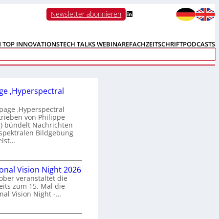
LinkedIn
Newsletter abonnieren
N TOP INNOVATIONS
TECH TALKS WEBINARE
FACHZEITSCHRIFT
PODCASTS
e ‚Hyperspectral
age ‚Hyperspectral
trieben von Philippe
 bündelt Nachrichten
spektralen Bildgebung
eist…
H
ional Vision Night 2026
o
ober veranstaltet die
m
its zum 15. Mal die
e
nal Vision Night -…
p
a
g