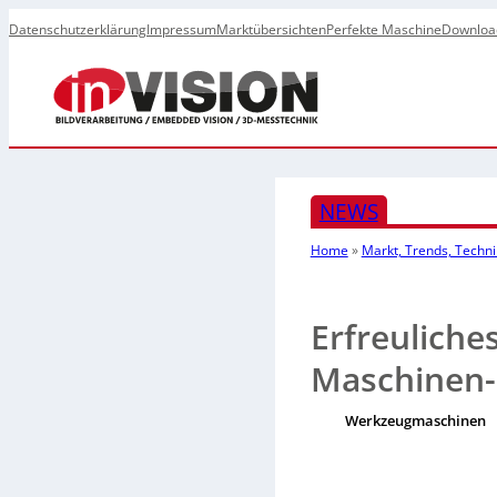
Datenschutzerklärung
Impressum
Marktübersichten
Perfekte Maschine
Downloa
NEWS
Home
»
Markt, Trends, Techni
Erfreuliche
Maschinen-
Werkzeugmaschinen