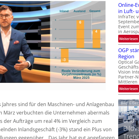
Online-E
t
‚
in Luft-
InfraTec 
September
Event zu
in Aerosp
t
:
Weiterlesen
i
OGP stär
Region
l
Optical G
i
Geschäfts
l
t
Vision Int
Partner-N
i
-
Mittleren
l
:
Weiterlesen
i
Bild: ©Be
 Jahres sind für den Maschinen- und Anlagenbau
t
Tagun
: Im März verbuchten die Unternehmen abermals
i
‘
t
und
s der Aufträge um real 4% im Vergleich zum
Bildv
lnden Inlandsgeschäft (-3%) stand ein Plus von
t
Tren
lungen gegenüber. „Das Jahr hat gut angefangen,