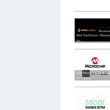
Bild: DarkVision / Blacks
Inc.
Bild: Microchip Technol
Inc. / Hailo