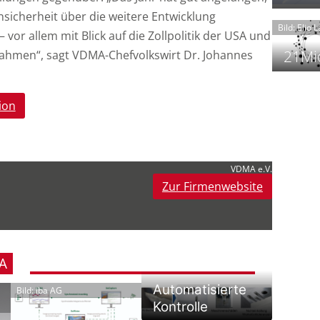
t
Unsicherheit über die weitere Entwicklung
Bild: Elio 
 vor allem mit Blick auf die Zollpolitik der USA und
21Mio
hmen“, sagt VDMA-Chefvolkswirt Dr. Johannes
ion
f
i
i
i
VDMA e.V.
Zur Firmenwebsite
-
f
t
-
i
A
Automatisierte
Bild: iba AG
Kontrolle