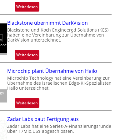
:
Weiterlesen
Z
a
Blackstone übernimmt DarkVision
l
Blackstone und Koch Engineered Solutions (KES)
a
haben eine Vereinbarung zur Übernahme von
n
DarkVision unterzeichnet.
tone
d
o
:
Weiterlesen
b
B
e
l
Microchip plant Übernahme von Hailo
t
a
Microchip Technology hat eine Vereinbarung zur
e
c
Übernahme des israelischen Edge-KI-Spezialisten
i
k
Hailo unterzeichnet.
l
ogy
s
i
t
:
Weiterlesen
g
o
M
t
n
i
s
Zadar Labs baut Fertigung aus
e
c
i
Zadar Labs hat eine Series-A-Finanzierungsrunde
ü
r
über 17Mio.US$ abgeschlossen.
c
b
o
h
e