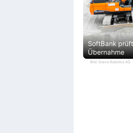
SoftBank prüf
Übernahme
Bild: Gravis Robotics AG