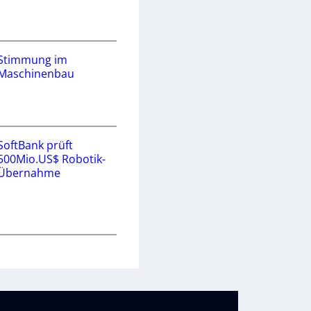
Stimmung im
Maschinenbau
SoftBank prüft
500Mio.US$ Robotik-
Übernahme