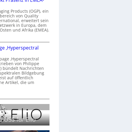
kt Präsenz in EMEA-
n
a
aging Products (OGP), ein
a
n
bereich von Quality
ernational, erweitert sein
d
V
etzwerk in Europa, dem
o
 Osten und Afrika (EMEA).
b
s
e
O
o
e ‚Hyperspectral
G
e
n
P
N
age ‚Hyperspectral
s
trieben von Philippe
g
 bündelt Nachrichten
ä
g
spektralen Bildgebung
h
r
st auf öffentlich
k
s
he Artikel, die um
2
0
P
c
2
r
h
H
6
ä
a
o
Labs.
s
n
m
e
S
e
.US$ für Elio
n
e
p
z
r
a