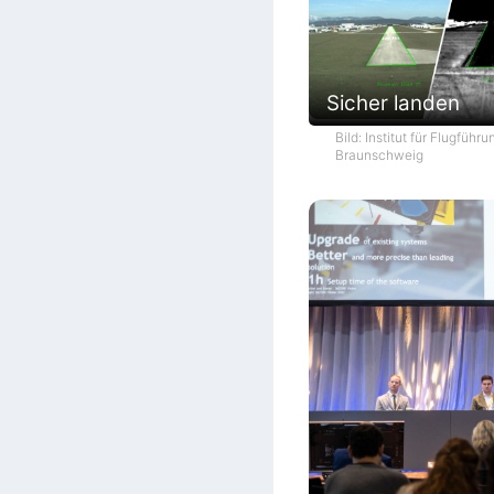
Sicher landen
Bild: Institut für Flugführ
Braunschweig