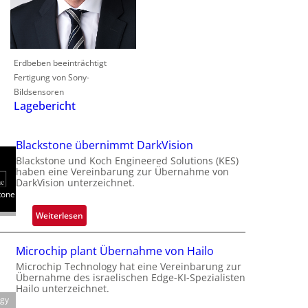
Erdbeben beeinträchtigt
Fertigung von Sony-
Bildsensoren
Lagebericht
Blackstone übernimmt DarkVision
Blackstone und Koch Engineered Solutions (KES)
haben eine Vereinbarung zur Übernahme von
DarkVision unterzeichnet.
tone
:
Weiterlesen
B
l
Microchip plant Übernahme von Hailo
a
Microchip Technology hat eine Vereinbarung zur
c
Übernahme des israelischen Edge-KI-Spezialisten
k
Hailo unterzeichnet.
ogy
s