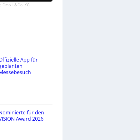
tec GmbH & Co. KG
Offizielle App für
geplanten
Messebesuch
Nominierte für den
VISION Award 2026