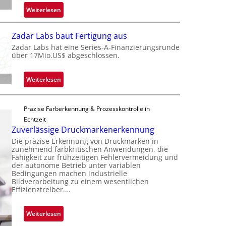
t
:
Weiterlesen
o
M
n
i
Zadar Labs baut Fertigung aus
e
c
Zadar Labs hat eine Series-A-Finanzierungsrunde
ü
r
über 17Mio.US$ abgeschlossen.
b
o
e
c
:
Weiterlesen
r
h
Z
n
i
a
i
p
Präzise Farberkennung & Prozesskontrolle in
d
m
p
Echtzeit
a
m
l
Zuverlässige Druckmarkenerkennung
r
t
a
Die präzise Erkennung von Druckmarken in
L
D
n
zunehmend farbkritischen Anwendungen, die
a
a
Fähigkeit zur frühzeitigen Fehlervermeidung und
t
b
der autonome Betrieb unter variablen
r
Ü
Bedingungen machen industrielle
s
k
b
Bildverarbeitung zu einem wesentlichen
b
V
Effizienztreiber.…
e
a
i
r
u
s
n
:
Weiterlesen
t
i
a
Z