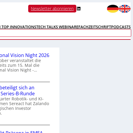
LinkedIn
Newsletter abonnieren
N TOP INNOVATIONS
TECH TALKS WEBINARE
FACHZEITSCHRIFT
PODCASTS
ional Vision Night 2026
ober veranstaltet die
its zum 15. Mal die
nal Vision Night -…
eteiligt sich an
n
 Series-B-Runde
arter Robotik- und KI-
e
men Sereact hat Zalando
r
gischen Investor
n
.
a
Z
a
o