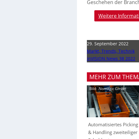
Geschehen der Branc
Weitere Informat
29. September 2022
Markt, Trends, Technik
inVISION News 38 2022
MEHR ZUM THEM
Bild: .Nomagic GmbH
Automatisiertes Picking
& Handling zweiteiliger