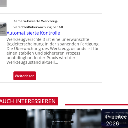
F
o
h
u
e
n
m
v
r
e
e
t
Kamera-basierte Werkzeug-
v
r
i
Verschleißüberwachung per ML
o
l
g
Automatisierte Kontrolle
n
ä
u
Werkzeugverschleiß ist eine unerwünschte
H
s
n
Begleiterscheinung in der spanenden Fertigung.
a
s
Die Überwachung des Werkzeugzustands ist für
g
i
i
einen stabilen und sichereren Prozess
a
l
unabdingbar. In der Praxis wird der
g
u
Werkzeugzustand aktuell…
o
e
s
D
:
Weiterlesen
r
A
u
u
c
t
k
o
 AUCH INTERESSIEREN
m
m
a
a
r
Precitec
t
k
2026
i
e