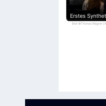
Erstes Synthe
Bild: ©Thomas Wagner / M