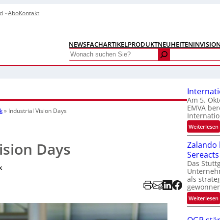
d
Abo
Kontakt
NEWS
FACHARTIKEL
PRODUKTNEUHEITEN
INVISIO
Search
Internat
Am 5. Okt
EMVA bere
k
»
Industrial Vision Days
Internatio
:
Weiterlesen
I
Vision Days
Zalando b
Sereacts
t
Das Stuttg
k
Unterneh
als strate
gewonnen
:
Weiterlesen
t
i