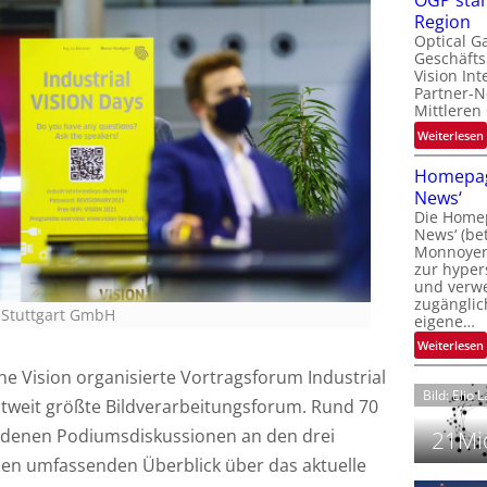
OGP stär
l
Region
Optical G
Geschäfts
l
Vision Int
Partner-N
i
Mittleren
:
Weiterlesen
i
t
Homepag
News‘
i
Die Homep
l
i
News‘ (be
t
i
Monnoyer)
zur hyper
t
und verwei
t
zugänglic
 Stuttgart GmbH
eigene…
t
i
:
Weiterlesen
 Vision organisierte Vortragsforum Industrial
Bild: Elio 
eltweit größte Bildverarbeitungsforum. Rund 70
edenen Podiumsdiskussionen an den drei
21Mio
en umfassenden Überblick über das aktuelle
i