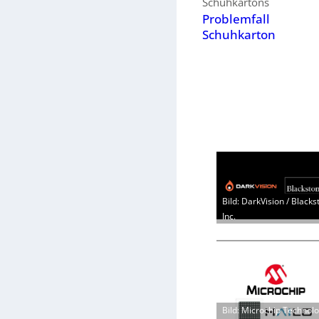
Schuhkartons
Problemfall
Schuhkarton
Bild: DarkVision / Blacks
Inc.
Bild: Microchip Technol