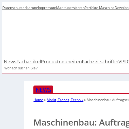
Datenschutzerklärung
Impressum
Marktübersichten
Perfekte Maschine
Downloa
News
Fachartikel
Produktneuheiten
Fachzeitschrift
inVISI
Search
NEWS
Home
»
Markt, Trends, Technik
»
Maschinenbau: Auftragsei
Maschinenbau: Auftra