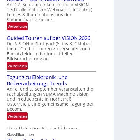
Am 22. September kehren die inVISION
b
TechTalks mit dem Webinar (Telecentric)
e
Lenses & Illuminations aus der
g
Sommerpause zurück.
r
:
Weiterlesen
e
R
n
Guided Touren auf der VISION 2026
ü
z
Die VISION in Stuttgart (6. bis 8. Oktober)
c
t
bietet Guided Touren zu verschiedenen
k
e
Einsatzfeldern der industriellen
k
Bildverarbeitung an.
M
e
ö
:
Weiterlesen
h
g
G
r
l
Tagung zu Elektronik- und
u
d
i
Bildverarbeitungs-Trends
i
e
c
Am 8. und 9. September veranstalten die
d
r
Fachabteilungen VDMA Machine Vision
h
e
i
und Productronic in Hochstraß,
k
d
n
Österreich, eine gemeinsame Tagung bei
e
T
Becom.
V
i
o
I
:
Weiterlesen
t
u
S
T
e
r
I
Out-of-Distribution Detection für bessere
a
n
e
O
g
Klassifikationen
n
N
u