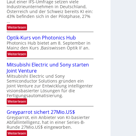
W
Laut einer IFS-Umfrage setzen viele
t
e
E
a
Industrieunternehmen in Deutschland,
r
-
r
Österreich und der Schweiz bereits KI ein:
H
a
k
43% befinden sich in der Pilotphase, 27%
e
e
r
…
r
s
b
a
:
Weiterlesen
W
e
e
K
a
u
I
c
i
Optik-Kurs von Photonics Hub
s
-
h
t
Photonics Hub bietet am 8. September in
-
E
s
S
Mainz den Kurs ‚Basiswissen Optik II‘ an.
i
u
t
e
n
u
:
Weiterlesen
n
m
s
m
O
g
i
a
i
p
Mitsubishi Electric und Sony starten
n
t
m
s
t
a
z
Joint Venture
e
i
-
r
n
r
k
Mitsubishi Electric und Sony
T
i
s
-
Semiconductor Solutions gründen ein
m
t
r
K
Joint Venture zur Entwicklung intelligenter
m
e
u
e
visionsbasierter Lösungen für die
t
n
r
n
i
Fertigungsautomatisierung.
H
s
n
a
d
v
:
Weiterlesen
d
l
o
M
s
e
b
n
i
Greyparrot sichert 27Mio.US$
r
j
P
t
D
a
Greyparrot, ein Anbieter von KI-basierter
h
s
A
h
o
Abfallintelligenz, hat in einer Series-B-
u
C
r
t
Runde 27Mio.US$ eingeworben.
b
H
o
i
:
-
Weiterlesen
n
s