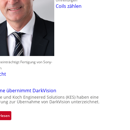
Umreifungen
Coils zählen
einträchtigt Fertigung von Sony-
n
cht
one übernimmt DarkVision
e und Koch Engineered Solutions (KES) haben eine
rung zur Übernahme von DarkVision unterzeichnet.
:
rlesen
B
l