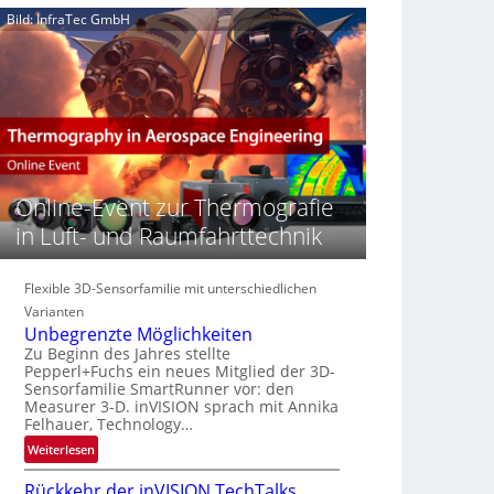
e
n
n
Bild: InfraTec GmbH
‚
S
z
H
e
i
y
r
n
p
e
E
e
a
M
r
c
E
s
t
A
p
s
-
e
Online-Event zur Thermografie
S
R
c
e
e
in Luft- und Raumfahrttechnik
t
r
g
r
i
i
a
e
Flexible 3D-Sensorfamilie mit unterschiedlichen
o
l
s
n
Varianten
N
-
Unbegrenzte Möglichkeiten
e
B
Zu Beginn des Jahres stellte
w
Pepperl+Fuchs ein neues Mitglied der 3D-
-
s
Sensorfamilie SmartRunner vor: den
R
Measurer 3-D. inVISION sprach mit Annika
‘
u
Felhauer, Technology…
n
:
Weiterlesen
d
U
e
Rückkehr der inVISION TechTalks
n