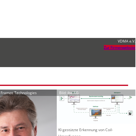
VDMA e.V.
Zur Firmenwebsite
r Framos Technologies
Bild: iba AG
KI-gestützte Erkennung von Coil-