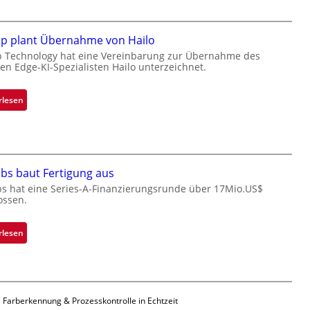
a
c
k
ip plant Übernahme von Hailo
s
p Technology hat eine Vereinbarung zur Übernahme des
hen Edge-KI-Spezialisten Hailo unterzeichnet.
t
o
n
:
rlesen
e
M
ü
i
b
c
e
r
r
bs baut Fertigung aus
o
n
c
bs hat eine Series-A-Finanzierungsrunde über 17Mio.US$
i
ossen.
h
m
i
m
p
:
rlesen
t
p
Z
D
l
a
a
a
d
r
n
a
k
 Farberkennung & Prozesskontrolle in Echtzeit
t
r