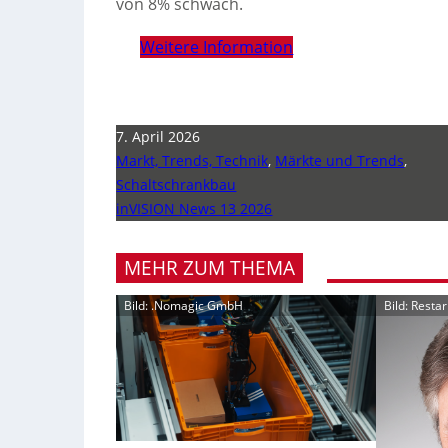
von 8% schwach.
Weitere Information
7. April 2026
Markt, Trends, Technik
,
Märkte und Trends
,
Schaltschrankbau
inVISION News 13 2026
MEHR ZUM THEMA
Bild: .Nomagic GmbH
Bild: Resta