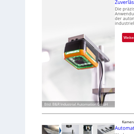
Zuverlä
Die präz
Anwendun
der auto
industrie
Weite
Bild: B&R Industrial Automation GmbH
Kamera
Automati