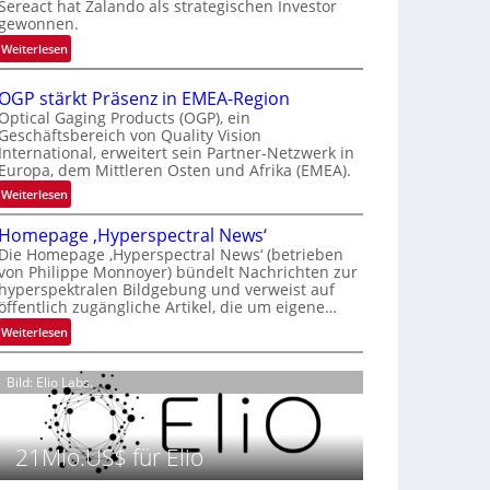
Sereact hat Zalando als strategischen Investor
r
gewonnen.
n
:
Weiterlesen
a
Z
t
a
i
OGP stärkt Präsenz in EMEA-Region
l
o
Optical Gaging Products (OGP), ein
a
Geschäftsbereich von Quality Vision
n
International, erweitert sein Partner-Netzwerk in
n
a
Europa, dem Mittleren Osten und Afrika (EMEA).
d
l
o
:
Weiterlesen
V
b
O
i
Homepage ‚Hyperspectral News‘
e
G
s
Die Homepage ‚Hyperspectral News‘ (betrieben
t
P
i
von Philippe Monnoyer) bündelt Nachrichten zur
e
s
o
hyperspektralen Bildgebung und verweist auf
i
t
n
öffentlich zugängliche Artikel, die um eigene…
l
ä
N
:
Weiterlesen
i
r
i
H
g
k
g
o
t
t
Bild: Elio Labs.
h
m
s
P
t
e
i
r
2
p
c
ä
0
21Mio.US$ für Elio
a
h
s
2
g
a
e
6