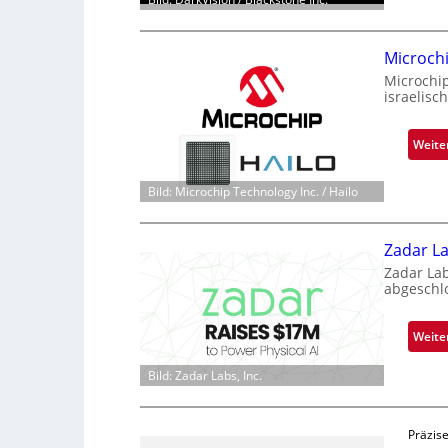
Microch
Microchi
israelisc
Weite
Bild: Microchip Technology Inc. / Hailo
Zadar La
Zadar La
abgeschl
Weite
Bild: Zadar Labs, Inc.
Präzise