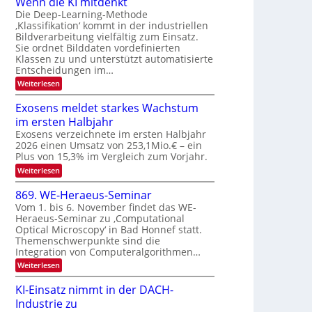
Wenn die KI mitdenkt
a
T
n
Die Deep-Learning-Methode
u
‚Klassifikation‘ kommt in der industriellen
e
g
f
Bildverarbeitung vielfältig zum Einsatz.
c
z
d
Sie ordnet Bilddaten vordefinierten
h
u
Klassen zu und unterstützt automatisierte
e
T
E
Entscheidungen im…
r
a
l
:
Weiterlesen
V
l
e
W
I
e
k
k
Exosens meldet starkes Wachstum
S
n
s
t
im ersten Halbjahr
n
I
r
d
Exosens verzeichnete im ersten Halbjahr
O
i
2026 einen Umsatz von 253,1Mio.€ – ein
o
e
N
Plus von 15,3% im Vergleich zum Vorjahr.
n
K
2
:
Weiterlesen
I
i
0
E
m
k
x
i
2
869. WE-Heraeus-Seminar
-
o
t
6
Vom 1. bis 6. November findet das WE-
s
d
u
Heraeus-Seminar zu ‚Computational
e
e
n
Optical Microscopy‘ in Bad Honnef statt.
n
n
d
s
k
Themenschwerpunkte sind die
m
t
Integration von Computeralgorithmen…
B
e
i
:
Weiterlesen
l
8
d
l
6
e
KI-Einsatz nimmt in der DACH-
d
9
t
Industrie zu
v
.
s