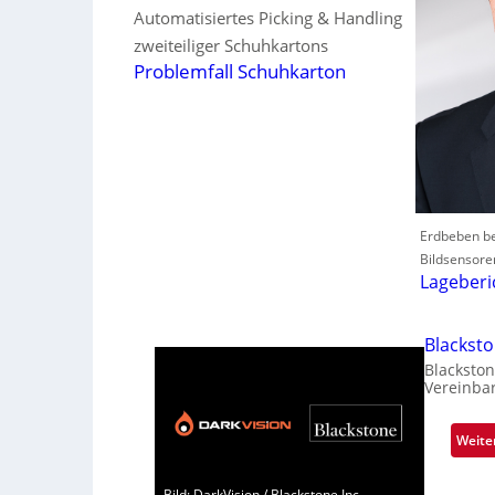
Automatisiertes Picking & Handling
zweiteiliger Schuhkartons
Problemfall Schuhkarton
Erdbeben be
Bildsensore
Lageberi
Blackst
Blackston
Vereinba
Weite
Bild: DarkVision / Blackstone Inc.