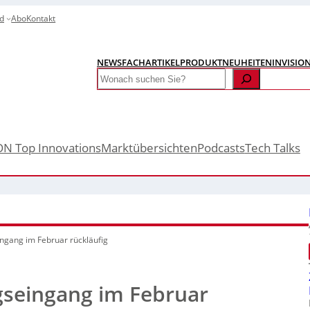
d
Abo
Kontakt
NEWS
FACHARTIKEL
PRODUKTNEUHEITEN
INVISIO
Search
ON Top Innovations
Marktübersichten
Podcasts
Tech Talks
ngang im Februar rückläufig
gseingang im Februar