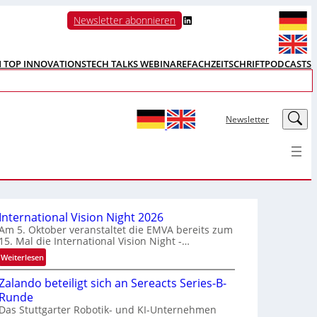
LinkedIn
Newsletter abonnieren
N TOP INNOVATIONS
TECH TALKS WEBINARE
FACHZEITSCHRIFT
PODCASTS
LinkedIn
Newsletter
International Vision Night 2026
Am 5. Oktober veranstaltet die EMVA bereits zum
15. Mal die International Vision Night -…
:
Weiterlesen
I
Zalando beteiligt sich an Sereacts Series-B-
n
Runde
t
Das Stuttgarter Robotik- und KI-Unternehmen
e