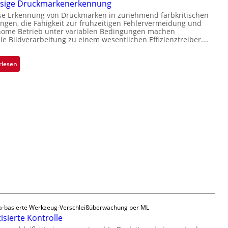
ssige Druckmarkenerkennung
V
Ü
L
i
ise Erkennung von Druckmarken in zunehmend farbkritischen
b
a
gen, die Fähigkeit zur frühzeitigen Fehlervermeidung und
s
e
b
nome Betrieb unter variablen Bedingungen machen
i
r
lle Bildverarbeitung zu einem wesentlichen Effizienztreiber.…
s
o
n
b
n
a
a
:
rlesen
h
u
Z
m
t
u
e
F
v
v
e
e
o
r
r
n
t
l
H
i
ä
a
g
s
i
u
s
l
n
i
o
g
g
a
e
u
D
-basierte Werkzeug-Verschleißüberwachung per ML
s
r
sierte Kontrolle
u